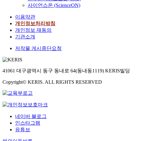
명
s
i
드
m
s
형
사이언스온 (ScienceON)
랑
구
과
t
f
로
h
p
식
띠
는
대
i
i
잉
y
e
이용약관
의
알
주
조
n
c
이
a
r
개인정보처리방침
확
락
로
군
을
a
전
n
f
개인정보 재동의
립
가
‘
2
이
n
통
g
o
에
기관소개
지
다
0
용
t
회
,
r
기
나
문
명
하
a
화
H
m
저작물 게시중단요청
여
방
화
으
여
t
수
a
e
한
은
’
로
항
t
업
l
d
작
위
와
구
산
e
에
l
i
곡
성
‘
성
화
n
어
41061 대구광역시 동구 동내로 64(동내동1119) KERIS빌딩
a
n
가
류
이
하
효
t
떻
b
t
였
(
주
Copyright© KERIS. ALL RIGHTS RESERVED
였
과
i
게
o
h
다
T
민
다
및
o
적
n
e
.
a
’
.
신
n
용
g
U
모
m
이
자
경
f
될
,
S
차
a
라
료
세
o
수
C
,
르
r
는
수
포
r
있
h
U
네이버 블로그
트
i
포
집
보
a
는
e
K
인스타그램
는
x
괄
은
호
p
가
o
,
유튜브
비
c
적
2
효
p
?
n
F
록
h
인
0
과
l
둘
h
r