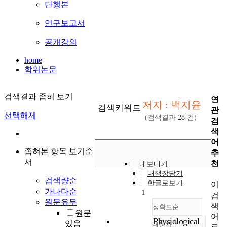
단행본
연구보고서
공개강의
home
학위논문
검색결과 좁혀 보기
연
저자 : 백지윤
검색키워드
관
선택해제
(검색결과
28
건)
검
색
어
좁혀본 항목 보기순
추
서
천
내보내기
내책장담기
검색량순
한글로보기
이
가나다순
1
검
원문유무
색
정확도순
원문
어
Physiological
있음
내림차순