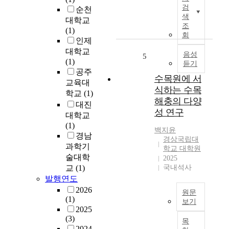
m
구
u
l
검
순천
a
는
s
i
색
대학교
t
디
f
g
조
(1)
e
지
회
r
y
인제
r
털
u
E
대학교
i
전
음성
i
5
n
(1)
듣기
a
환
t
g
공주
l
시
s
i
수목원에 서
교육대
t
대
(
n
식하는 수목
학교
(1)
h
에
e
e
해충의 다양
대진
a
서
t
e
성 연구
대학교
t
초
h
r
(1)
e
등
a
i
백지윤
경남
x
학
n
n
경상국립대
과학기
h
교
o
g
학교 대학원
i
미
술대학
l
2025
A
b
술
교
(1)
국내석사
e
r
i
교
발행연도
x
t
t
육
t
M
2026
원문
s
에
(1)
r
a
보기
a
서
2025
a
t
경
m
디
(3)
c
h
목
남
e
지
2024