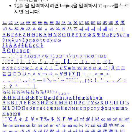
北京 을 입력하시려면
beijing
을 입력하시고 space를 누르
시면 됩니다.
ㅥ
ㅦ
ㅧ
ㅨ
ㅩ
ㅪ
ㅫ
ㅬ
ㅭ
ㅮ
ㅯ
ㅰ
ㅱ
ㅲ
ㅳ
ㅴ
ㅵ
ㅶ
ㅷ
ㅸ
ㅹ
ㅺ
ㅻ
ㅼ
ㅽ
ㅾ
ㅿ
ㆀ
ㆁ
ㆂ
ㆃ
ㆄ
ㆅ
ㆆ
ㆇ
ㆈ
ㆉ
ㆊ
ㆋ
ㆌ
ㆍ
ㆎ
Α
Β
Γ
Δ
Ε
Ζ
Η
Θ
Ι
Κ
Λ
Μ
Ν
Ξ
Ο
Π
Ρ
Σ
Τ
Υ
Φ
Χ
Ψ
Ω
α
β
γ
δ
ε
ζ
η
θ
ι
κ
λ
μ
ν
ξ
ο
π
ρ
σ
τ
υ
φ
χ
ψ
ω
á
à
Á
À
é
è
É
È
ç
Ç
ê
Ä
Ö
Ü
ä
ö
ü
ß
ְ
ֳ
ֲ
ֱ
ָ
ַ
ֵ
ֶ
ִ
ֹ
ּ
ֻ
ׂ
ׁ
ּ
ב
ה
נ
מ
צ
ת
ץ
ש
ד
ג
כ
ע
י
ח
ל
ך
ף
ק
ר
א
ט
ו
ן
ם
פ
‘
’
“
”
〔
〕
〈
〉
「
」
『
』
【
】
＂
（
）
［
］
｛
｝
±
×
÷
≠
≤
≥
∞
∴
♂
♀
∠
⊥
⌒
∂
∇
≡
≒
≪
≫
√
∽
∝
∵
∫
∬
∈
∋
⊆
⊇
⊂
⊃
∪
∩
∧
∨
￢
⇒
⇔
∀
∃
∮
∑
∏
＋
－
＜
＝
＞
、
。
·
‥
…
¨
〃
―
∥
＼
∼
´
～
ˇ
˘
˝
˚
˙
¸
˛
¡
¿
ː
！
＇
，
．
／
：
；
？
＾
＿
｀
｜
½
⅓
⅔
¼
¾
⅛
⅜
⅝
⅞
¹
²
³
⁴
ⁿ
₁
₂
₃
₄
Æ
Ð
Ħ
Ĳ
Ł
Ø
Œ
Þ
Ŧ
Ŋ
æ
đ
ð
ħ
ı
ĳ
ĸ
ŀ
ł
ø
œ
ß
þ
ŧ
ŋ
ŉ
А
Б
В
Г
Д
Е
Ё
Ж
З
И
Й
К
Л
М
Н
О
П
Р
С
Т
У
Ф
Х
Ц
Ч
Ш
Щ
Ъ
Ы
Ь
Э
Ю
Я
а
б
в
г
д
е
ё
ж
з
и
й
к
л
м
н
о
п
р
с
т
у
ф
х
ц
ч
ш
щ
ъ
ы
ь
э
ю
я
′
″
℃
Å
￠
￡
￥
¤
℉
‰
＄
％
Ｆ
￦
㎕
㎖
㎗
ℓ
㎘
㏄
㎣
㎤
㎥
㎦
㎙
㎚
㎛
㎜
㎝
㎞
㎟
㎠
㎡
㎢
㏊
㎍
㎎
㎏
㏏
㎈
㎉
㏈
㎧
㎨
㎰
㎱
㎲
㎳
㎴
㎵
㎶
㎷
㎸
㎹
㎀
㎁
㎂
㎃
㎄
㎺
㎻
㎽
㎾
㎿
㎐
㎑