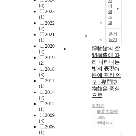
t
m
차
수
(3)
t
털
검
)
a
목
2023
a
드
색
w
t
원
(1)
조
l
로
e
i
에
2022
회
-
잉
r
c
서
(2)
i
을
e
s
조
2021
음성
6
n
활
s
(
(1)
듣기
사
s
용
t
S
2020
기
博物館의 空
u
한
u
T
(2)
간
l
전
間構造에 따
d
E
2019
동
a
통
i
라 나타나는
A
(2)
안
t
회
e
M
빛의 表現特
2018
확
o
화
d
)
(3)
性에 관한 연
인
r
수
i
c
2017
구 : 專門博
된
t
업
n
o
(1)
物館을 중심
주
r
을
r
n
2014
으로
요
a
설
(2)
e
v
해
n
계
2012
g
e
백지윤
충
s
하
(1)
a
r
慶北大學校
은
i
고
2009
r
g
1999
갈
(3)
t
이
d
e
국내석사
색
2006
i
를
t
d
날
(1)
o
실
o
e