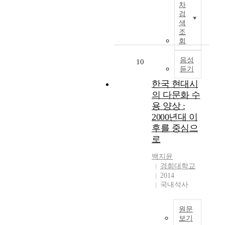
후
성
d
과
t
차
o
강
(
유
신
o
표
검
i
d
아
6
사
경
색
p
현
e
s
마
건
조
실
전
t
및
s
u
데
)
회
험
달
i
소
o
n
우
,
설
물
c
통
f
d
스
음성
꽃
10
계
질
a
도
C
e
듣기
모
매
로
로
l
구
i
r
차
미
한국 현대시
수
알
p
로
t
w
르
(
행
려
r
서
의 다문화 수
r
a
트
5
되
진
o
디
용 양상 :
u
y
(
건
었
g
p
지
s
f
2000년대 이
W
)
다
l
e
털
f
o
후를 중심으
o
등
.
u
r
매
r
r
로
l
으
연
t
t
체
u
t
f
로
구
a
i
를
i
h
백지윤
g
나
대
m
e
적
t
e
경희대학교
a
타
상
a
s
극
s
2014
p
n
났
은
t
.
적
국내석사
(
u
g
다
W
e
D
으
O
r
A
.
시
의
u
로
r
p
원문
m
갈
에
과
e
활
a
o
보기
a
색
소
다
t
용