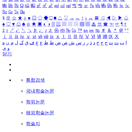
㎒
㎓
㎔
Ω
㏀
㏁
㎊
㎋
㎌
㏖
㏅
㎭
㎮
㎯
㏛
㎩
㎪
㎫
㎬
㏝
㏐
㏓
㏃
㏉
㏜
㏆
§
※
☆
★
○
●
◎
◇
◆
□
■
△
▽
→
←
↑
↓
↔
〓
◁
◀
▷
▶
♤
♠
♡
♥
♧
♣
⊙
◈
▣
◐
◑
▒
▤
▥
▨
▧
▦
▩
♨
☏
☎
☜
☞
¶
†
‡
↕
↗
↙
↖
↘
♭
♩
♪
♬
㉿
㈜
№
㏇
™
㏂
㏘
℡
＃
＆
＊
＠
ª
º
ⅰ
ⅱ
ⅲ
ⅳ
ⅴ
ⅵ
ⅶ
ⅷ
ⅸ
ⅹ
Ⅰ
Ⅱ
Ⅲ
Ⅳ
Ⅴ
Ⅵ
Ⅶ
Ⅷ
Ⅸ
Ⅹ
ا
ب
ت
ث
ج
ح
خ
د
ذ
ر
ز
س
ش
ص
ض
ط
ظ
ع
غ
ف
ق
ک
ل
م
ن
ه
و
ی
닫기
통합검색
국내학술논문
학위논문
해외학술논문
학술지