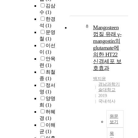
는
8
고
o
h
녀
김삼
시
°
자
n
e
벌
수
(1)
뮬
C
하
a
K
레
한경
레
,
였
l
o
(
이
석
(1)
r
다
8
c
r
Mangosteen
1
션
e
.
문영
o
e
껍질 유래 γ-
1
교
s
디
철
(1)
s
a
mangostin의
건
육
u
지
m
n
이선
glutamate에
)
이
l
털
e
g
이
(1)
의한 HT22
,
간
t
드
t
o
안목
외
신경세포 보
호
i
로
i
v
련
(1)
줄
호효과
사
n
잉
c
e
최철
면
의
g
을
m
r
종
(1)
백지윤
충
전
i
활
a
n
경남과학기
정서
(
문
n
용
t
m
술대학교
7
영
(1)
심
a
한
e
e
2019
건
양명
장
b
전
r
n
국내석사
)
희
(1)
소
r
통
i
t
,
생
허혜
u
회
a
h
노
원문
술
p
화
경
(1)
l
a
보기
랑
수
t
수
이해
s
s
털
행
본
c
업
.
균
(1)
n
목
알
능
연
h
은
T
o