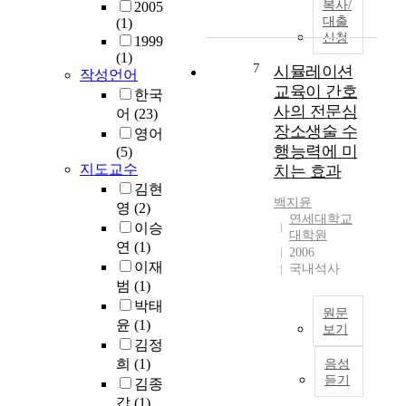
개
복사/
2005
n
행
t
d
대출
매
(1)
(
하
h
u
신청
미
1999
M
여
e
c
(1)
충
I
,
d
a
7
시뮬레이션
작성언어
(
T
학
e
t
교육이 간호
한국
2
)
생
v
i
사의 전문심
2
어
(23)
a
들
e
o
장소생술 수
건
영어
t
의
l
n
)
행능력에 미
(5)
a
교
o
i
,
지도교수
치는 효과
p
육
p
n
진
김현
p
적
m
S
백지윤
딧
영
(2)
r
경
e
o
연세대학교
물
o
험
이승
n
u
대학원
류
x
과
연
(1)
t
t
2006
(
i
활
o
이재
h
국내석사
1
m
용
f
K
범
(1)
9
a
방
f
o
박태
건
원문
t
안
u
r
윤
(1)
보기
)
e
을
n
e
김정
,
본
l
탐
c
a
희
(1)
음성
미
연
y
색
t
.
듣기
김종
국
구
6
하
i
T
갑
(1)
선