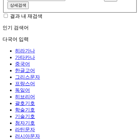
상세검색
결과 내 재검색
인기 검색어
다국어 입력
히라가나
가타카나
중국어
한글고어
그리스문자
프랑스어
독일어
히브리어
괄호기호
학술기호
기술기호
첨자기호
라틴문자
러시아문자