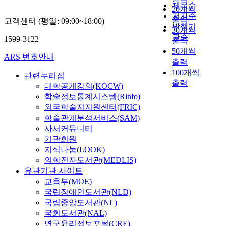
하
상
목
임
n
제목순
i
지
m
h
20개씩
이
록
적
상
g
c
연
저자순
o
o
출력
고객센터 (평일: 09:00~18:00)
든
활
을
경
o
s
구
발행기
n
o
30개씩
과
엽
둔
력
s
,
문
관순
,
l
1599-3122
출력
더
수
다
1
t
V
제
D
s
50개씩
불
원
.
년
e
O
를
ARS 번호안내
a
y
출력
어
,
다
이
e
2
중
n
s
100개씩
고
화
문
관련누리집
상
n
h
심
g
t
전
출력
목
화
인
껍
대학공개강의(KOCW)
a
으
y
e
주
원
시
간
질
s
로
학술정보통계시스템(Rinfo)
o
m
의
,
를
호
의
g
진
외국학술지지원센터(FRIC)
o
i
양
장
분
사
한
a
행
학술관계분석서비스(SAM)
z
n
식
미
석
를
성
r
되
a
사서커뮤니티
t
의
원
대
대
분
n
었
,
e
기관회원
발
에
상
상
인
e
다
H
g
지식나눔(LOOK)
달
서
으
자
γ
r
.
w
r
의학전자도서관(MEDLIS)
과
출
로
로
-
e
첫
a
a
유관기관 사이트
고
현
삼
실
m
d
째
n
t
교육부(MOE)
전
하
은
험
a
s
,
g
i
국립장애인도서관(NLD)
협
였
기
군
n
i
디
g
o
국립중앙도서관(NL)
주
다
존
2
g
g
지
e
n
국회도서관(NAL)
곡
.
의
0
o
n
털
u
a
연구윤리정보포털(CRE)
의
노
연