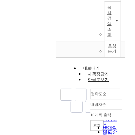
n
s
d
날
본
재
분
o
해
g
e
목
e
개
연
하
비
i
야
e
o
차
u
매
구
고
로
t
한
검
,
f
s
미
는
있
인
s
다
색
G
c
M
충
한
조
는
한
u
는
r
o
o
은
국
회
Y
H
n
방
a
n
z
중
현
병
T
i
향
p
v
a
국
대
음성
원
2
q
성
e
e
듣기
r
단
시
의
2
u
과
f
r
t
풍
의
중
신
e
일
r
g
,
나
다
환
경
c
치
u
e
내보내기
1
무
문
자
세
h
한
i
n
내책장담기
7
와
화
실
포
a
다
t
c
한글로보기
5
뽕
수
과
의
r
.
,
e
6
나
용
응
산
a
이
Y
b
-
정확도순
무
양
급
화
c
연
o
e
1
에
상
실
적
t
구
o
y
내림차순
7
피
을
정확도
에
손
e
는
z
o
9
해
살
순
근
상
r
다
a
10개씩 출력
n
내림차순
1
를
피
인기도
무
을
i
음
,
d
)
주
는
순
조회
하
m
s
두
L
s
10개씩
는
고
데
연도순
는
a
t
가
e
c
출력