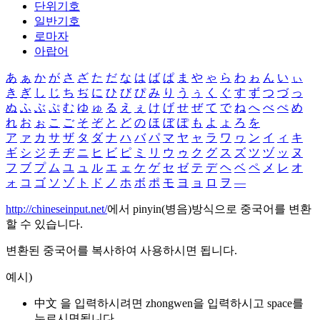
단위기호
일반기호
로마자
아랍어
あ
ぁ
か
が
さ
ざ
た
だ
な
は
ば
ぱ
ま
や
ゃ
ら
わ
ゎ
ん
い
ぃ
き
ぎ
し
じ
ち
ぢ
に
ひ
び
ぴ
み
り
う
ぅ
く
ぐ
す
ず
つ
づ
っ
ぬ
ふ
ぶ
ぷ
む
ゆ
ゅ
る
え
ぇ
け
げ
せ
ぜ
て
で
ね
へ
べ
ぺ
め
れ
お
ぉ
こ
ご
そ
ぞ
と
ど
の
ほ
ぼ
ぽ
も
よ
ょ
ろ
を
ア
ァ
カ
サ
ザ
タ
ダ
ナ
ハ
バ
パ
マ
ヤ
ャ
ラ
ワ
ヮ
ン
イ
ィ
キ
ギ
シ
ジ
チ
ヂ
ニ
ヒ
ビ
ピ
ミ
リ
ウ
ゥ
ク
グ
ス
ズ
ツ
ヅ
ッ
ヌ
フ
ブ
プ
ム
ユ
ュ
ル
エ
ェ
ケ
ゲ
セ
ゼ
テ
デ
ヘ
ベ
ペ
メ
レ
オ
ォ
コ
ゴ
ソ
ゾ
ト
ド
ノ
ホ
ボ
ポ
モ
ヨ
ョ
ロ
ヲ
―
http://chineseinput.net/
에서 pinyin(병음)방식으로 중국어를 변환
할 수 있습니다.
변환된 중국어를 복사하여 사용하시면 됩니다.
예시)
中文 을 입력하시려면
zhongwen
을 입력하시고 space를
누르시면됩니다.