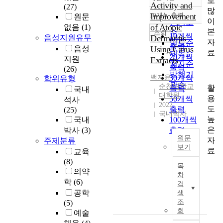
로
정확도
Activity and
(27)
많
순
10개씩 출력
Improvement
원문
내림차순
이
인기도
of Atopic
없음
(1)
본
순
조회
10개씩
음성지원유무
Dermatitis
자
연도순
출력
음성
Using Citrus
료
제목순
20개씩
지원
Extracts
저자순
출력
(26)
발행기
백지윤
30개씩
학위유형
관순
순천대학교
활
출력
국내
대학원
용
50개씩
석사
2022
도
출력
(25)
국내박사
높
국내
100개씩
은
박사
(3)
출력
원문
자
주제분류
보기
료
교육
C
(8)
목
h
의약
차
a
학
(6)
검
p
공학
색
t
조
(5)
e
회
예술
r