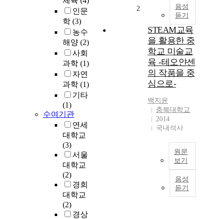
체육
(4)
:
음성
2
인문
듣기
I
학
(3)
n
STEAM교육
농수
t
을 활용한 중
해양
(2)
h
학교 미술교
사회
i
육 -테오얀센
과학
(1)
s
의 작품을 중
자연
s
심으로-
과학
(1)
t
u
기타
백지윤
d
(1)
충북대학교
수여기관
y
2014
T
연세
국내석사
P
대학교
C
(3)
원문
,
서울
보기
D
대학교
P
T
(2)
음성
P
h
경희
듣기
H
i
대학교
a
s
(2)
n
r
경상