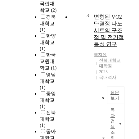
d
e
국립대
t
s
학교
(2)
h
e
3
변형된 VO2
경북
e
a
단결정 나노
대학교
a
r
(1)
시트의 구조
n
c
한양
적 및 전기적
t
h
대학교
특성 연구
i
s
(1)
m
t
한국
백지윤
i
a
전북대학교
교원대
c
t
대학원
학교
(1)
r
s
2025
영남
o
f
국내석사
대학교
b
r
(1)
i
o
원문
중앙
a
m
보기
대학교
l
h
(1)
V
Ⅰ
o
목
전북
O
a
w
차
2
대학교
c
b
검
(
(1)
t
e
색
v
동아
i
t
조
a
대학교
회
v
t