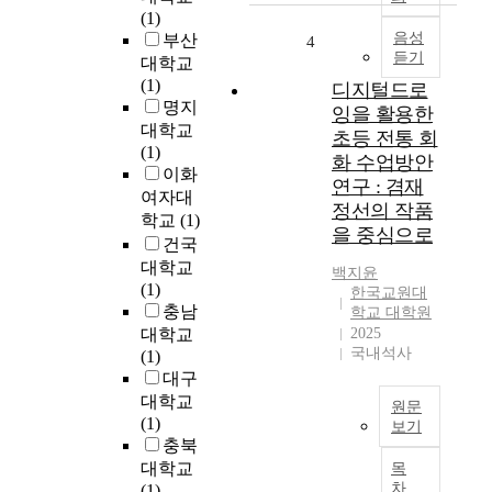
n
(1)
i
e
a
음성
부산
t
4
r
듣기
d
대학교
y
t
i
(1)
o
o
디지털드로
u
명지
f
s
잉을 활용한
m
1
대학교
t
초등 전통 회
d
0
(1)
a
화 수업방안
i
v
이화
r
연구 : 겸재
o
a
t
여자대
정선의 작품
x
r
S
학교
(1)
을 중심으로
i
i
c
건국
d
e
i
대학교
백지윤
e
t
e
(1)
한국교원대
)
i
n
충남
학교 대학원
i
e
c
대학교
2025
s
s
e
국내석사
(1)
a
o
T
대구
s
f
e
대학교
원문
m
C
c
(1)
보기
a
i
h
충북
r
본
t
n
대학교
목
t
연
r
o
차
(1)