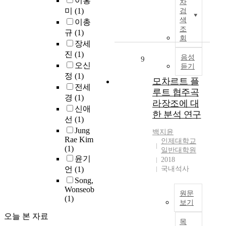
이홍
차
락
력
구
a
2
h
t
미
(1)
검
나
에
에
n
0
e
e
색
이총
방
미
서
g
2
p
조
d
규
(1)
(
치
는
e
2
회
e
S
장세
6
는
신
s
개
e
T
진
(1)
건
영
경
음성
i
정
9
l
E
)
오신
듣기
향
세
n
교
a
M
,
정
(1)
을
포
i
육
n
e
모차르트 플
배
전세
알
보
t
과
d
d
루트 협주곡
나
경
(1)
아
호
s
정
p
u
라장조에 대
무
보
효
e
에
신애
u
c
한 분석 연구
방
기
과
l
서
선
(1)
l
a
패
위
를
e
제
p
Jung
t
백지윤
벌
해
확
c
시
Rae Kim
o
i
인제대학교
레
비
인
(1)
t
한
f
일반대학원
o
(
동
하
윤기
r
‘
2018
1
n
6
등
기
i
디
언
(1)
국내석사
0
a
건
성
위
c
지
Song,
v
l
)
대
하
a
털
Wonseob
a
m
원문
,
(1)
조
여
l
소
r
e
보기
응
군
흥
a
양
i
t
볼
오늘 본 자료
애
전
분
n
’
e
h
목
프
목