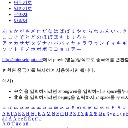
단위기호
일반기호
로마자
아랍어
あ
ぁ
か
が
さ
ざ
た
だ
な
は
ば
ぱ
ま
や
ゃ
ら
わ
ゎ
ん
い
ぃ
き
こ
ご
そ
ぞ
と
ど
の
ほ
ぼ
ぽ
も
よ
ょ
ろ
を
ア
ァ
カ
サ
ザ
タ
ダ
ナ
ハ
バ
パ
マ
ヤ
ャ
ラ
ワ
ヮ
ン
イ
ィ
キ
ギ
ソ
ゾ
ト
ド
ノ
ホ
ボ
ポ
モ
ヨ
ョ
ロ
ヲ
―
http://chineseinput.net/
에서 pinyin(병음)방식으로 중국어를 변환
변환된 중국어를 복사하여 사용하시면 됩니다.
예시)
中文 을 입력하시려면
zhongwen
을 입력하시고 space를
北京 을 입력하시려면
beijing
을 입력하시고 space를 누르
ㅥ
ㅦ
ㅧ
ㅨ
ㅩ
ㅪ
ㅫ
ㅬ
ㅭ
ㅮ
ㅯ
ㅰ
ㅱ
ㅲ
ㅳ
ㅴ
ㅵ
ㅶ
ㅷ
ㅸ
ㅹ
ㅺ
Α
Β
Γ
Δ
Ε
Ζ
Η
Θ
Ι
Κ
Λ
Μ
Ν
Ξ
Ο
Π
Ρ
Σ
Τ
Υ
Φ
Χ
Ψ
Ω
α
β
γ
δ
ε
ζ
η
á
à
Á
À
é
è
É
È
ç
Ç
ê
Ä
Ö
Ü
ä
ö
ü
ß