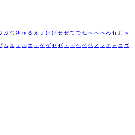
ぶ
ぷ
む
ゆ
ゅ
る
え
ぇ
け
げ
せ
ぜ
て
で
ね
へ
べ
ぺ
め
れ
お
ぉ
プ
ム
ユ
ュ
ル
エ
ェ
ケ
ゲ
セ
ゼ
テ
デ
ヘ
ベ
ペ
メ
レ
オ
ォ
コ
ゴ