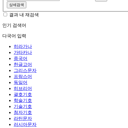
상세검색
결과 내 재검색
인기 검색어
다국어 입력
히라가나
가타카나
중국어
한글고어
그리스문자
프랑스어
독일어
히브리어
괄호기호
학술기호
기술기호
첨자기호
라틴문자
러시아문자