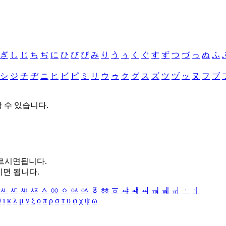
ぎ
し
じ
ち
ぢ
に
ひ
び
ぴ
み
り
う
ぅ
く
ぐ
す
ず
つ
づ
っ
ぬ
ふ
シ
ジ
チ
ヂ
ニ
ヒ
ビ
ピ
ミ
リ
ウ
ゥ
ク
グ
ス
ズ
ツ
ヅ
ッ
ヌ
フ
ブ
할 수 있습니다.
누르시면됩니다.
시면 됩니다.
ㅻ
ㅼ
ㅽ
ㅾ
ㅿ
ㆀ
ㆁ
ㆂ
ㆃ
ㆄ
ㆅ
ㆆ
ㆇ
ㆈ
ㆉ
ㆊ
ㆋ
ㆌ
ㆍ
ㆎ
θ
ι
κ
λ
μ
ν
ξ
ο
π
ρ
σ
τ
υ
φ
χ
ψ
ω