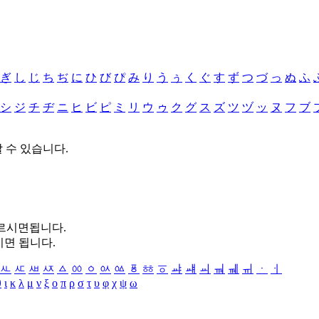
ぎ
し
じ
ち
ぢ
に
ひ
び
ぴ
み
り
う
ぅ
く
ぐ
す
ず
つ
づ
っ
ぬ
ふ
シ
ジ
チ
ヂ
ニ
ヒ
ビ
ピ
ミ
リ
ウ
ゥ
ク
グ
ス
ズ
ツ
ヅ
ッ
ヌ
フ
ブ
할 수 있습니다.
누르시면됩니다.
시면 됩니다.
ㅻ
ㅼ
ㅽ
ㅾ
ㅿ
ㆀ
ㆁ
ㆂ
ㆃ
ㆄ
ㆅ
ㆆ
ㆇ
ㆈ
ㆉ
ㆊ
ㆋ
ㆌ
ㆍ
ㆎ
θ
ι
κ
λ
μ
ν
ξ
ο
π
ρ
σ
τ
υ
φ
χ
ψ
ω