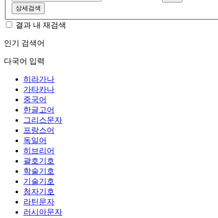
상세검색
결과 내 재검색
인기 검색어
다국어 입력
히라가나
가타카나
중국어
한글고어
그리스문자
프랑스어
독일어
히브리어
괄호기호
학술기호
기술기호
첨자기호
라틴문자
러시아문자