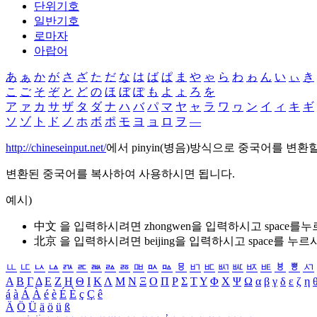
단위기호
일반기호
로마자
아랍어
あ
ぁ
か
が
さ
ざ
た
だ
な
は
ば
ぱ
ま
や
ゃ
ら
わ
ゎ
ん
い
ぃ
き
こ
ご
そ
ぞ
と
ど
の
ほ
ぼ
ぽ
も
よ
ょ
ろ
を
ア
ァ
カ
サ
ザ
タ
ダ
ナ
ハ
バ
パ
マ
ヤ
ャ
ラ
ワ
ヮ
ン
イ
ィ
キ
ギ
ソ
ゾ
ト
ド
ノ
ホ
ボ
ポ
モ
ヨ
ョ
ロ
ヲ
―
http://chineseinput.net/
에서 pinyin(병음)방식으로 중국어를 변환
변환된 중국어를 복사하여 사용하시면 됩니다.
예시)
中文 을 입력하시려면
zhongwen
을 입력하시고 space를
北京 을 입력하시려면
beijing
을 입력하시고 space를 누르
ㅥ
ㅦ
ㅧ
ㅨ
ㅩ
ㅪ
ㅫ
ㅬ
ㅭ
ㅮ
ㅯ
ㅰ
ㅱ
ㅲ
ㅳ
ㅴ
ㅵ
ㅶ
ㅷ
ㅸ
ㅹ
ㅺ
Α
Β
Γ
Δ
Ε
Ζ
Η
Θ
Ι
Κ
Λ
Μ
Ν
Ξ
Ο
Π
Ρ
Σ
Τ
Υ
Φ
Χ
Ψ
Ω
α
β
γ
δ
ε
ζ
η
á
à
Á
À
é
è
É
È
ç
Ç
ê
Ä
Ö
Ü
ä
ö
ü
ß