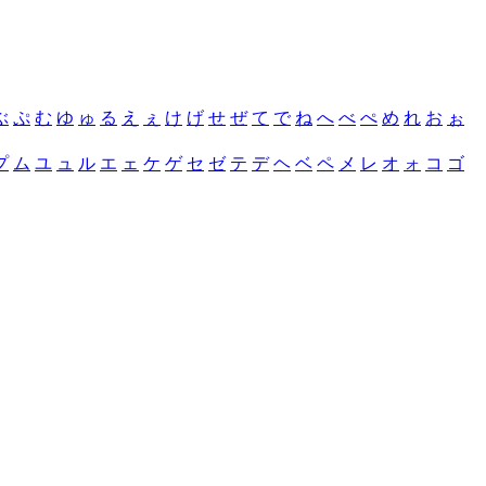
ぶ
ぷ
む
ゆ
ゅ
る
え
ぇ
け
げ
せ
ぜ
て
で
ね
へ
べ
ぺ
め
れ
お
ぉ
プ
ム
ユ
ュ
ル
エ
ェ
ケ
ゲ
セ
ゼ
テ
デ
ヘ
ベ
ペ
メ
レ
オ
ォ
コ
ゴ