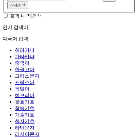
상세검색
결과 내 재검색
인기 검색어
다국어 입력
히라가나
가타카나
중국어
한글고어
그리스문자
프랑스어
독일어
히브리어
괄호기호
학술기호
기술기호
첨자기호
라틴문자
러시아문자