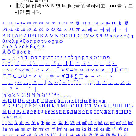
北京 을 입력하시려면
beijing
을 입력하시고 space를 누르
시면 됩니다.
ㅥ
ㅦ
ㅧ
ㅨ
ㅩ
ㅪ
ㅫ
ㅬ
ㅭ
ㅮ
ㅯ
ㅰ
ㅱ
ㅲ
ㅳ
ㅴ
ㅵ
ㅶ
ㅷ
ㅸ
ㅹ
ㅺ
ㅻ
ㅼ
ㅽ
ㅾ
ㅿ
ㆀ
ㆁ
ㆂ
ㆃ
ㆄ
ㆅ
ㆆ
ㆇ
ㆈ
ㆉ
ㆊ
ㆋ
ㆌ
ㆍ
ㆎ
Α
Β
Γ
Δ
Ε
Ζ
Η
Θ
Ι
Κ
Λ
Μ
Ν
Ξ
Ο
Π
Ρ
Σ
Τ
Υ
Φ
Χ
Ψ
Ω
α
β
γ
δ
ε
ζ
η
θ
ι
κ
λ
μ
ν
ξ
ο
π
ρ
σ
τ
υ
φ
χ
ψ
ω
á
à
Á
À
é
è
É
È
ç
Ç
ê
Ä
Ö
Ü
ä
ö
ü
ß
ְ
ֳ
ֲ
ֱ
ָ
ַ
ֵ
ֶ
ִ
ֹ
ּ
ֻ
ׂ
ׁ
ּ
ב
ה
נ
מ
צ
ת
ץ
ש
ד
ג
כ
ע
י
ח
ל
ך
ף
ק
ר
א
ט
ו
ן
ם
פ
‘
’
“
”
〔
〕
〈
〉
「
」
『
』
【
】
＂
（
）
［
］
｛
｝
±
×
÷
≠
≤
≥
∞
∴
♂
♀
∠
⊥
⌒
∂
∇
≡
≒
≪
≫
√
∽
∝
∵
∫
∬
∈
∋
⊆
⊇
⊂
⊃
∪
∩
∧
∨
￢
⇒
⇔
∀
∃
∮
∑
∏
＋
－
＜
＝
＞
、
。
·
‥
…
¨
〃
―
∥
＼
∼
´
～
ˇ
˘
˝
˚
˙
¸
˛
¡
¿
ː
！
＇
，
．
／
：
；
？
＾
＿
｀
｜
½
⅓
⅔
¼
¾
⅛
⅜
⅝
⅞
¹
²
³
⁴
ⁿ
₁
₂
₃
₄
Æ
Ð
Ħ
Ĳ
Ł
Ø
Œ
Þ
Ŧ
Ŋ
æ
đ
ð
ħ
ı
ĳ
ĸ
ŀ
ł
ø
œ
ß
þ
ŧ
ŋ
ŉ
А
Б
В
Г
Д
Е
Ё
Ж
З
И
Й
К
Л
М
Н
О
П
Р
С
Т
У
Ф
Х
Ц
Ч
Ш
Щ
Ъ
Ы
Ь
Э
Ю
Я
а
б
в
г
д
е
ё
ж
з
и
й
к
л
м
н
о
п
р
с
т
у
ф
х
ц
ч
ш
щ
ъ
ы
ь
э
ю
я
′
″
℃
Å
￠
￡
￥
¤
℉
‰
＄
％
Ｆ
￦
㎕
㎖
㎗
ℓ
㎘
㏄
㎣
㎤
㎥
㎦
㎙
㎚
㎛
㎜
㎝
㎞
㎟
㎠
㎡
㎢
㏊
㎍
㎎
㎏
㏏
㎈
㎉
㏈
㎧
㎨
㎰
㎱
㎲
㎳
㎴
㎵
㎶
㎷
㎸
㎹
㎀
㎁
㎂
㎃
㎄
㎺
㎻
㎽
㎾
㎿
㎐
㎑