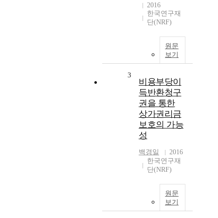
2016
한국연구재
단(NRF)
원문
보기
3
비용부당이
득반환청구
권을 통한
상가권리금
보호의 가능
성
백경일
2016
한국연구재
단(NRF)
원문
보기