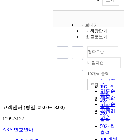
내보내기
내책장담기
한글로보기
정확도순
내림차순
정확도
순
10개씩 출력
내림차순
인기도
순
조회
10개씩
연도순
출력
제목순
20개씩
저자순
출력
고객센터 (평일: 09:00~18:00)
발행기
30개씩
관순
1599-3122
출력
50개씩
ARS 번호안내
출력
100개씩