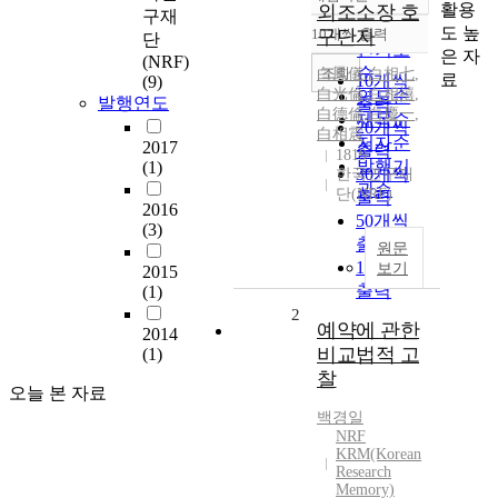
정확도
활용
외조소장 호
구재
순
도 높
10개씩 출력
구단자
단
내림차순
인기도
은 자
(NRF)
순
조회
白鳳儀
,
白相七
,
료
10개씩
(9)
白光倫
,
白相禧
,
연도순
발행연도
출력
白德倫
,
白慶一
,
제목순
20개씩
白相震
저자순
2017
출력
1819
발행기
(1)
30개씩
한국연구재
관순
단(NRF)
출력
2016
50개씩
(3)
출력
원문
100개씩
보기
2015
출력
(1)
2
예약에 관한
2014
비교법적 고
(1)
찰
오늘 본 자료
백경일
NRF
KRM(Korean
Research
Memory)