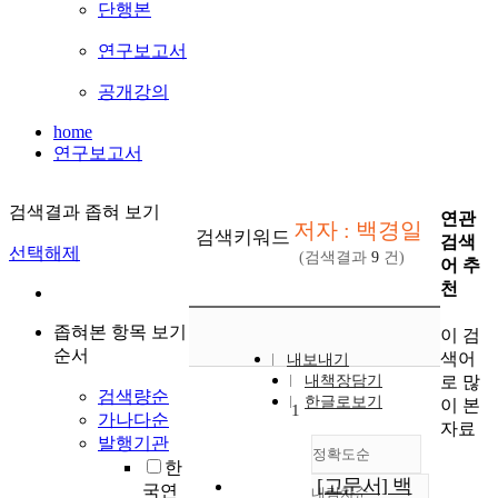
단행본
연구보고서
공개강의
home
연구보고서
검색결과 좁혀 보기
연관
저자 : 백경일
검색키워드
검색
선택해제
(검색결과
9
건)
어 추
천
좁혀본 항목 보기
이 검
순서
색어
내보내기
로 많
내책장담기
검색량순
한글로보기
이 본
1
가나다순
자료
발행기관
정확도순
한
[고문서] 백
국연
내림차순