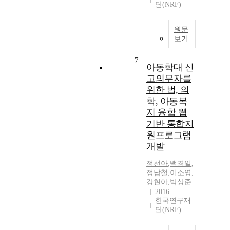
단(NRF)
원문
보기
7
아동학대 신
고의무자를
위한 법, 의
학, 아동복
지 융합 웹
기반 통합지
원프로그램
개발
정선아
,
백경일
,
정남철
,
이소영
,
강현아
,
박상준
2016
한국연구재
단(NRF)