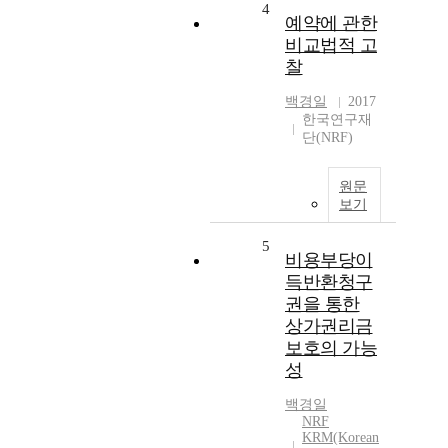
4
예약에 관한
비교법적 고
찰
백경일
2017
한국연구재
단(NRF)
원문
보기
5
비용부당이
득반환청구
권을 통한
상가권리금
보호의 가능
성
백경일
NRF
KRM(Korean