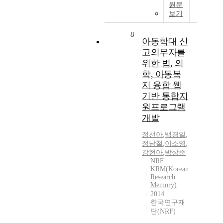
원문
보기
8
아동학대 신
고의무자를
위한 법, 의
학, 아동복
지 융합 웹
기반 통합지
원프로그램
개발
정선아
,
백경일
,
정남철
,
이소영
,
강현아
,
박상준
NRF
KRM(Korean
Research
Memory)
2014
한국연구재
단(NRF)