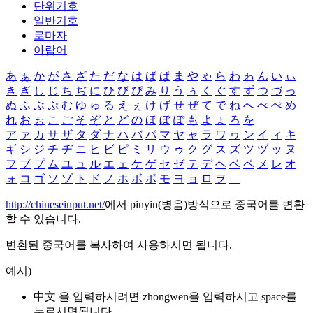
단위기호
일반기호
로마자
아랍어
あ
ぁ
か
が
さ
ざ
た
だ
な
は
ば
ぱ
ま
や
ゃ
ら
わ
ゎ
ん
い
ぃ
き
ぎ
し
じ
ち
ぢ
に
ひ
び
ぴ
み
り
う
ぅ
く
ぐ
す
ず
つ
づ
っ
ぬ
ふ
ぶ
ぷ
む
ゆ
ゅ
る
え
ぇ
け
げ
せ
ぜ
て
で
ね
へ
べ
ぺ
め
れ
お
ぉ
こ
ご
そ
ぞ
と
ど
の
ほ
ぼ
ぽ
も
よ
ょ
ろ
を
ア
ァ
カ
サ
ザ
タ
ダ
ナ
ハ
バ
パ
マ
ヤ
ャ
ラ
ワ
ヮ
ン
イ
ィ
キ
ギ
シ
ジ
チ
ヂ
ニ
ヒ
ビ
ピ
ミ
リ
ウ
ゥ
ク
グ
ス
ズ
ツ
ヅ
ッ
ヌ
フ
ブ
プ
ム
ユ
ュ
ル
エ
ェ
ケ
ゲ
セ
ゼ
テ
デ
ヘ
ベ
ペ
メ
レ
オ
ォ
コ
ゴ
ソ
ゾ
ト
ド
ノ
ホ
ボ
ポ
モ
ヨ
ョ
ロ
ヲ
―
http://chineseinput.net/
에서 pinyin(병음)방식으로 중국어를 변환
할 수 있습니다.
변환된 중국어를 복사하여 사용하시면 됩니다.
예시)
中文 을 입력하시려면
zhongwen
을 입력하시고 space를
누르시면됩니다.