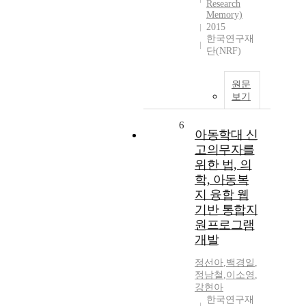
Research
Memory)
2015
한국연구재
단(NRF)
원문
보기
6
아동학대 신
고의무자를
위한 법, 의
학, 아동복
지 융합 웹
기반 통합지
원프로그램
개발
정선아
,
백경일
,
정남철
,
이소영
,
강현아
한국연구재