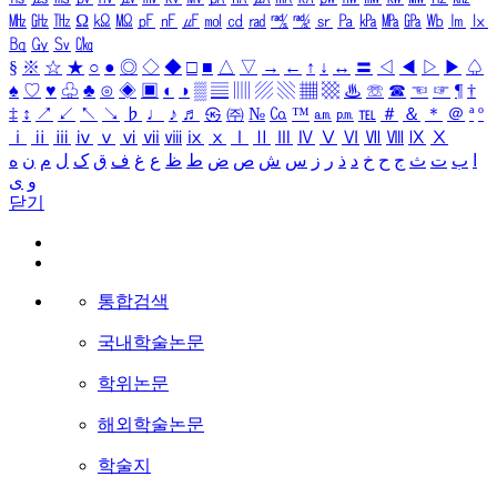
㎒
㎓
㎔
Ω
㏀
㏁
㎊
㎋
㎌
㏖
㏅
㎭
㎮
㎯
㏛
㎩
㎪
㎫
㎬
㏝
㏐
㏓
㏃
㏉
㏜
㏆
§
※
☆
★
○
●
◎
◇
◆
□
■
△
▽
→
←
↑
↓
↔
〓
◁
◀
▷
▶
♤
♠
♡
♥
♧
♣
⊙
◈
▣
◐
◑
▒
▤
▥
▨
▧
▦
▩
♨
☏
☎
☜
☞
¶
†
‡
↕
↗
↙
↖
↘
♭
♩
♪
♬
㉿
㈜
№
㏇
™
㏂
㏘
℡
＃
＆
＊
＠
ª
º
ⅰ
ⅱ
ⅲ
ⅳ
ⅴ
ⅵ
ⅶ
ⅷ
ⅸ
ⅹ
Ⅰ
Ⅱ
Ⅲ
Ⅳ
Ⅴ
Ⅵ
Ⅶ
Ⅷ
Ⅸ
Ⅹ
ا
ب
ت
ث
ج
ح
خ
د
ذ
ر
ز
س
ش
ص
ض
ط
ظ
ع
غ
ف
ق
ک
ل
م
ن
ه
و
ی
닫기
통합검색
국내학술논문
학위논문
해외학술논문
학술지