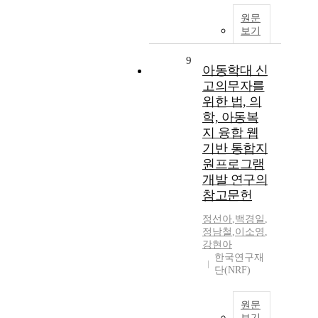
원문
보기
9
아동학대 신
고의무자를
위한 법, 의
학, 아동복
지 융합 웹
기반 통합지
원프로그램
개발 연구의
참고문헌
정선아
,
백경일
,
정남철
,
이소영
,
강현아
한국연구재
단(NRF)
원문
보기