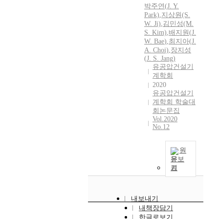
박주연(
J.
Y.
t
Park)
,
지상원(S.
u
W.
Ji)
,
김민성(M.
r
S. Kim)
,
배지원
(
J.
a
W.
Bae
)
,
최지아(
J.
l
A. Choi)
,
장지성
g
(
J.
S. Jang)
a
유공압건설기
계학회
s
2020
.
유공압건설기
S
계학회 학술대
i
회논문집
n
Vol.2020
c
No.12
e
l
원
i
문보
q
기
u
i
d
내보내기
n
내책장담기
a
한글로보기