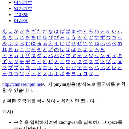
단위기호
일반기호
로마자
아랍어
あ
ぁ
か
が
さ
ざ
た
だ
な
は
ば
ぱ
ま
や
ゃ
ら
わ
ゎ
ん
い
ぃ
き
ぎ
し
じ
ち
ぢ
に
ひ
び
ぴ
み
り
う
ぅ
く
ぐ
す
ず
つ
づ
っ
ぬ
ふ
ぶ
ぷ
む
ゆ
ゅ
る
え
ぇ
け
げ
せ
ぜ
て
で
ね
へ
べ
ぺ
め
れ
お
ぉ
こ
ご
そ
ぞ
と
ど
の
ほ
ぼ
ぽ
も
よ
ょ
ろ
を
ア
ァ
カ
サ
ザ
タ
ダ
ナ
ハ
バ
パ
マ
ヤ
ャ
ラ
ワ
ヮ
ン
イ
ィ
キ
ギ
シ
ジ
チ
ヂ
ニ
ヒ
ビ
ピ
ミ
リ
ウ
ゥ
ク
グ
ス
ズ
ツ
ヅ
ッ
ヌ
フ
ブ
プ
ム
ユ
ュ
ル
エ
ェ
ケ
ゲ
セ
ゼ
テ
デ
ヘ
ベ
ペ
メ
レ
オ
ォ
コ
ゴ
ソ
ゾ
ト
ド
ノ
ホ
ボ
ポ
モ
ヨ
ョ
ロ
ヲ
―
http://chineseinput.net/
에서 pinyin(병음)방식으로 중국어를 변환
할 수 있습니다.
변환된 중국어를 복사하여 사용하시면 됩니다.
예시)
中文 을 입력하시려면
zhongwen
을 입력하시고 space를
누르시면됩니다.