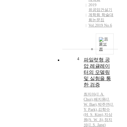
s
2019
o
유공압건설기
f
계학회 학술대
회논문집
N
Vol.2019 No.6
O
x
a
원
n
문보
d
기
l
4
파일럿형 공
e
압 레귤레이
s
s
터의 모델링
C
및 실험을 통
O
한 검증
₂
.
최지아(
J.
A.
Choi)
,
배지원
(
J.
I
W.
Bae
)
,
박주연(
J.
t
Y. Park)
,
김학수
i
(H. S. Kim)
,
지상
s
원(S.
W.
Ji)
,
장지
a
성(
J.
S. Jang)