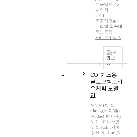
유공압건설기
t
계학회
a
2019
t
유공압건설기
m
계학회 학술대
o
회논문집
s
Vol.2019 No.6
p
h
원
e
문보
r
기
i
c
8
CO₂ 가스용
p
글로브밸브의
r
유체력 모델
e
링
s
s
정우영(
W.
Y.
u
Chung)
,
배지원
(
J.
r
W.
Bae
)
,
최지아(
J.
A. Choi)
,
박주연
e
(
J.
Y. Park)
,
김학
,
수(H. S. Kim)
,
장
m