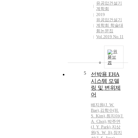
c
유공압건설기
o
계학회
l
2019
o
유공압건설기
계학회 학술대
r
회논문집
l
Vol.2019 No.11
e
s
s
원
m
문보
i
기
x
5
선박용 EHA
t
시스템 모델
u
링 및 변위제
r
e
어
o
배지원
(
J.
W.
f
Bae
)
,
김학수(H.
s
S. Kim)
,
최지아(
J.
e
A. Choi)
,
박주연
v
(
J.
Y. Park)
,
지상
e
원(S.
W.
Ji)
,
장지
r