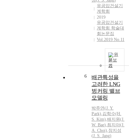
성(
J.
S. Jang)
a
유공압건설기
l
계학회
g
2019
유공압건설기
a
계학회 학술대
s
회논문집
e
Vol.2019 No.11
s
,
a
원
문보
n
기
d
w
6
배관특성을
h
고려한 LNG
e
벙커링 밸브
n
모델링
t
h
박주연(
J.
Y.
e
Park)
,
김학수(H.
t
S. Kim)
,
배지원
(
J.
e
W.
Bae
)
,
최지아(
J.
m
A. Choi)
,
장지성
p
(
J.
S. Jang)