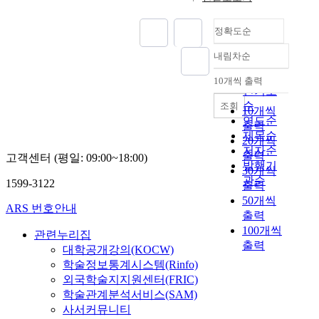
t
u
정확도순
r
a
내림차순
정확도
l
순
g
10개씩 출력
내림차순
인기도
a
s
순
조회
10개씩
i
연도순
출력
s
제목순
20개씩
c
저자순
출력
고객센터 (평일: 09:00~18:00)
r
발행기
30개씩
y
관순
1599-3122
출력
o
50개씩
g
ARS 번호안내
출력
e
100개씩
n
관련누리집
출력
i
대학공개강의(KOCW)
c
학술정보통계시스템(Rinfo)
l
외국학술지지원센터(FRIC)
i
학술관계분석서비스(SAM)
q
사서커뮤니티
u