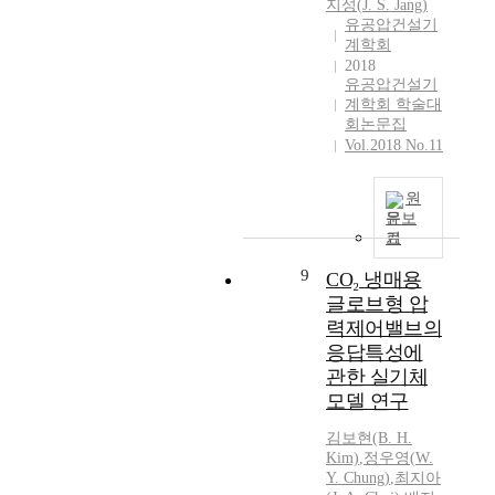
지성(
J.
S. Jang)
e
유공압건설기
t
계학회
h
2018
a
유공압건설기
n
계학회 학술대
e
회논문집
v
Vol.2018 No.11
a
p
원
o
문보
r
기
b
9
CO₂ 냉매용
e
c
글로브형 압
o
력제어밸브의
m
응답특성에
e
관한 실기체
s
모델 연구
a
l
김보현(B. H.
i
Kim)
,
정우영(
W.
q
Y. Chung)
,
최지아