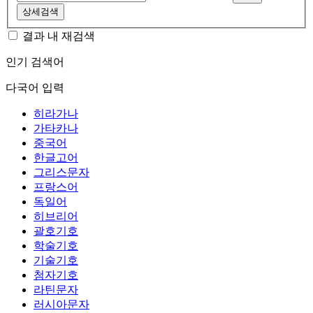
상세검색
결과 내 재검색
인기 검색어
다국어 입력
히라가나
가타카나
중국어
한글고어
그리스문자
프랑스어
독일어
히브리어
괄호기호
학술기호
기술기호
첨자기호
라틴문자
러시아문자