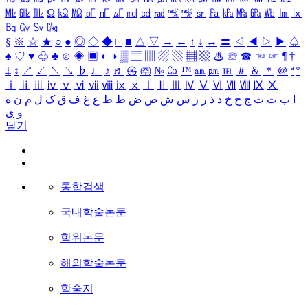
㎒
㎓
㎔
Ω
㏀
㏁
㎊
㎋
㎌
㏖
㏅
㎭
㎮
㎯
㏛
㎩
㎪
㎫
㎬
㏝
㏐
㏓
㏃
㏉
㏜
㏆
§
※
☆
★
○
●
◎
◇
◆
□
■
△
▽
→
←
↑
↓
↔
〓
◁
◀
▷
▶
♤
♠
♡
♥
♧
♣
⊙
◈
▣
◐
◑
▒
▤
▥
▨
▧
▦
▩
♨
☏
☎
☜
☞
¶
†
‡
↕
↗
↙
↖
↘
♭
♩
♪
♬
㉿
㈜
№
㏇
™
㏂
㏘
℡
＃
＆
＊
＠
ª
º
ⅰ
ⅱ
ⅲ
ⅳ
ⅴ
ⅵ
ⅶ
ⅷ
ⅸ
ⅹ
Ⅰ
Ⅱ
Ⅲ
Ⅳ
Ⅴ
Ⅵ
Ⅶ
Ⅷ
Ⅸ
Ⅹ
ا
ب
ت
ث
ج
ح
خ
د
ذ
ر
ز
س
ش
ص
ض
ط
ظ
ع
غ
ف
ق
ک
ل
م
ن
ه
و
ی
닫기
통합검색
국내학술논문
학위논문
해외학술논문
학술지