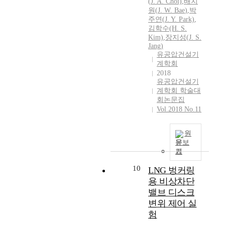
(
J.
A. Choi)
,
배지
u
원
(
J.
W.
Bae
)
,
박
i
주연(
J.
Y. Park)
,
d
김학수(H. S.
w
Kim)
,
장지성(
J.
S.
h
Jang)
a
유공압건설기
t
계학회
i
2018
유공압건설기
s
계학회 학술대
c
회논문집
a
Vol.2018 No.11
l
l
e
원
d
문보
기
L
i
10
LNG 벙커링
q
용 비상차단
u
밸브 디스크
i
변위 제어 실
d
n
험
a