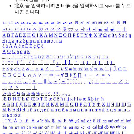
北京 을 입력하시려면
beijing
을 입력하시고 space를 누르
시면 됩니다.
ㅥ
ㅦ
ㅧ
ㅨ
ㅩ
ㅪ
ㅫ
ㅬ
ㅭ
ㅮ
ㅯ
ㅰ
ㅱ
ㅲ
ㅳ
ㅴ
ㅵ
ㅶ
ㅷ
ㅸ
ㅹ
ㅺ
ㅻ
ㅼ
ㅽ
ㅾ
ㅿ
ㆀ
ㆁ
ㆂ
ㆃ
ㆄ
ㆅ
ㆆ
ㆇ
ㆈ
ㆉ
ㆊ
ㆋ
ㆌ
ㆍ
ㆎ
Α
Β
Γ
Δ
Ε
Ζ
Η
Θ
Ι
Κ
Λ
Μ
Ν
Ξ
Ο
Π
Ρ
Σ
Τ
Υ
Φ
Χ
Ψ
Ω
α
β
γ
δ
ε
ζ
η
θ
ι
κ
λ
μ
ν
ξ
ο
π
ρ
σ
τ
υ
φ
χ
ψ
ω
á
à
Á
À
é
è
É
È
ç
Ç
ê
Ä
Ö
Ü
ä
ö
ü
ß
ְ
ֳ
ֲ
ֱ
ָ
ַ
ֵ
ֶ
ִ
ֹ
ּ
ֻ
ׂ
ׁ
ּ
ב
ה
נ
מ
צ
ת
ץ
ש
ד
ג
כ
ע
י
ח
ל
ך
ף
ק
ר
א
ט
ו
ן
ם
פ
‘
’
“
”
〔
〕
〈
〉
「
」
『
』
【
】
＂
（
）
［
］
｛
｝
±
×
÷
≠
≤
≥
∞
∴
♂
♀
∠
⊥
⌒
∂
∇
≡
≒
≪
≫
√
∽
∝
∵
∫
∬
∈
∋
⊆
⊇
⊂
⊃
∪
∩
∧
∨
￢
⇒
⇔
∀
∃
∮
∑
∏
＋
－
＜
＝
＞
、
。
·
‥
…
¨
〃
―
∥
＼
∼
´
～
ˇ
˘
˝
˚
˙
¸
˛
¡
¿
ː
！
＇
，
．
／
：
；
？
＾
＿
｀
｜
½
⅓
⅔
¼
¾
⅛
⅜
⅝
⅞
¹
²
³
⁴
ⁿ
₁
₂
₃
₄
Æ
Ð
Ħ
Ĳ
Ł
Ø
Œ
Þ
Ŧ
Ŋ
æ
đ
ð
ħ
ı
ĳ
ĸ
ŀ
ł
ø
œ
ß
þ
ŧ
ŋ
ŉ
А
Б
В
Г
Д
Е
Ё
Ж
З
И
Й
К
Л
М
Н
О
П
Р
С
Т
У
Ф
Х
Ц
Ч
Ш
Щ
Ъ
Ы
Ь
Э
Ю
Я
а
б
в
г
д
е
ё
ж
з
и
й
к
л
м
н
о
п
р
с
т
у
ф
х
ц
ч
ш
щ
ъ
ы
ь
э
ю
я
′
″
℃
Å
￠
￡
￥
¤
℉
‰
＄
％
Ｆ
￦
㎕
㎖
㎗
ℓ
㎘
㏄
㎣
㎤
㎥
㎦
㎙
㎚
㎛
㎜
㎝
㎞
㎟
㎠
㎡
㎢
㏊
㎍
㎎
㎏
㏏
㎈
㎉
㏈
㎧
㎨
㎰
㎱
㎲
㎳
㎴
㎵
㎶
㎷
㎸
㎹
㎀
㎁
㎂
㎃
㎄
㎺
㎻
㎽
㎾
㎿
㎐
㎑