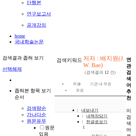
단행본
연구보고서
공개강의
home
국내학술논문
저자 : 배지원(J.
검색결과 좁혀 보기
연
검색키워드
W. Bae)
관
선택해제
검
(검색결과
12
건)
색
무료
기관 내 무료
어
좁혀본 항목 보기
유료
추
순서
천
검색량순
이
내보내기
가나다순
내책장담기
검
원문유무
한글로보기
색
1
원문
어
있음