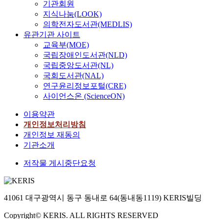
기관회원
i
지식나눔(LOOK)
d
의학전자도서관(MEDLIS)
,
유관기관 사이트
i
교육부(MOE)
t
국립장애인도서관(NLD)
i
국립중앙도서관(NL)
s
국회도서관(NAL)
l
연구윤리정보포털(CRE)
i
사이언스온 (ScienceON)
k
e
이용약관
l
개인정보처리방침
y
개인정보 재동의
t
기관소개
o
l
저작물 게시중단요청
e
a
d
t
41061 대구광역시 동구 동내로 64(동내동1119) KERIS빌딩
o
a
Copyright© KERIS. ALL RIGHTS RESERVED