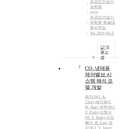
유공압건설기
e
계학회
r
2019
a
유공압건설기
t
계학회 학술대
u
회논문집
r
Vol.2019 No.6
e
d
원
r
문보
o
기
p
s
7
CO₂ 냉매용
b
제어밸브 시
e
스템 해석 모
l
델 개발
o
w
최지아(
J.
A.
-
Choi)
,
배지원
(
J.
1
W.
Bae
)
,
박주연(
J.
9
Y. Park)
,
김학수
6
(H. S. Kim)
,
이상
봉(S. B. Lee)
,
장
℃
지성(
J.
S. Jang)
a