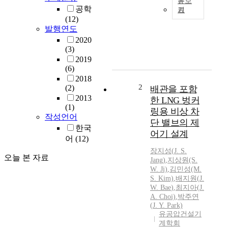
문보
공학
기
N
(12)
a
발행연도
t
2020
u
(3)
r
2019
a
(6)
l
2018
g
2
(2)
배관을 포함
a
2013
한 LNG 벙커
s
(1)
링용 비상 차
i
작성언어
단 밸브의 제
s
한국
어기 설계
o
어
(12)
n
장지성(
J.
S.
e
오늘 본 자료
Jang)
,
지상원(S.
o
W.
Ji)
,
김민성(M.
f
S. Kim)
,
배지원
(
J.
t
W.
Bae
)
,
최지아(
J.
A. Choi)
,
박주연
h
(
J.
Y. Park)
e
유공압건설기
f
계학회
u