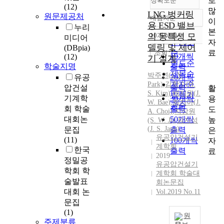
로
정확도순
(12)
많
LNG 벙커링
원문제공처
내림차순
이
정확도
용 ESD 밸브
누리
본
순
의 동특성 모
10개씩 출력
미디어
내림차순
자
인기도
델링 및 제어
(DBpia)
료
순
조회
10개씩
(12)
기 설계
연도순
학술지명
출력
제목순
박주연(
J.
Y.
유공
20개씩
저자순
Park)
,
김학수(H.
압건설
출력
활
S. Kim)
,
배지원
(
J.
발행기
기계학
30개씩
용
W.
Bae
)
,
최지아(
J.
관순
회 학술
출력
도
A. Choi)
,
지상원
대회논
50개씩
높
(S.
W.
Ji)
,
장지성
(
J.
S. Jang)
문집
출력
은
유공압건설기
(11)
100개씩
자
계학회
한국
출력
료
2019
정밀공
유공압건설기
학회 학
계학회 학술대
술발표
회논문집
대회 논
Vol.2019 No.11
문집
(1)
원
주제분류