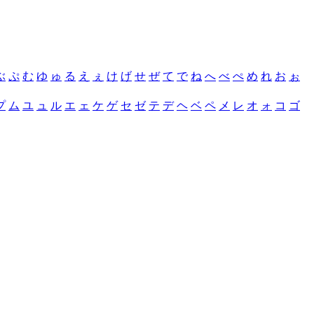
ぶ
ぷ
む
ゆ
ゅ
る
え
ぇ
け
げ
せ
ぜ
て
で
ね
へ
べ
ぺ
め
れ
お
ぉ
プ
ム
ユ
ュ
ル
エ
ェ
ケ
ゲ
セ
ゼ
テ
デ
ヘ
ベ
ペ
メ
レ
オ
ォ
コ
ゴ