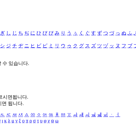
ぎ
し
じ
ち
ぢ
に
ひ
び
ぴ
み
り
う
ぅ
く
ぐ
す
ず
つ
づ
っ
ぬ
ふ
シ
ジ
チ
ヂ
ニ
ヒ
ビ
ピ
ミ
リ
ウ
ゥ
ク
グ
ス
ズ
ツ
ヅ
ッ
ヌ
フ
ブ
할 수 있습니다.
누르시면됩니다.
시면 됩니다.
ㅻ
ㅼ
ㅽ
ㅾ
ㅿ
ㆀ
ㆁ
ㆂ
ㆃ
ㆄ
ㆅ
ㆆ
ㆇ
ㆈ
ㆉ
ㆊ
ㆋ
ㆌ
ㆍ
ㆎ
θ
ι
κ
λ
μ
ν
ξ
ο
π
ρ
σ
τ
υ
φ
χ
ψ
ω