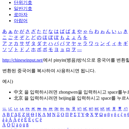
단위기호
일반기호
로마자
아랍어
あ
ぁ
か
が
さ
ざ
た
だ
な
は
ば
ぱ
ま
や
ゃ
ら
わ
ゎ
ん
い
ぃ
き
こ
ご
そ
ぞ
と
ど
の
ほ
ぼ
ぽ
も
よ
ょ
ろ
を
ア
ァ
カ
サ
ザ
タ
ダ
ナ
ハ
バ
パ
マ
ヤ
ャ
ラ
ワ
ヮ
ン
イ
ィ
キ
ギ
ソ
ゾ
ト
ド
ノ
ホ
ボ
ポ
モ
ヨ
ョ
ロ
ヲ
―
http://chineseinput.net/
에서 pinyin(병음)방식으로 중국어를 변환
변환된 중국어를 복사하여 사용하시면 됩니다.
예시)
中文 을 입력하시려면
zhongwen
을 입력하시고 space를
北京 을 입력하시려면
beijing
을 입력하시고 space를 누르
ㅥ
ㅦ
ㅧ
ㅨ
ㅩ
ㅪ
ㅫ
ㅬ
ㅭ
ㅮ
ㅯ
ㅰ
ㅱ
ㅲ
ㅳ
ㅴ
ㅵ
ㅶ
ㅷ
ㅸ
ㅹ
ㅺ
Α
Β
Γ
Δ
Ε
Ζ
Η
Θ
Ι
Κ
Λ
Μ
Ν
Ξ
Ο
Π
Ρ
Σ
Τ
Υ
Φ
Χ
Ψ
Ω
α
β
γ
δ
ε
ζ
η
á
à
Á
À
é
è
É
È
ç
Ç
ê
Ä
Ö
Ü
ä
ö
ü
ß