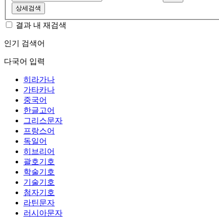
상세검색
결과 내 재검색
인기 검색어
다국어 입력
히라가나
가타카나
중국어
한글고어
그리스문자
프랑스어
독일어
히브리어
괄호기호
학술기호
기술기호
첨자기호
라틴문자
러시아문자