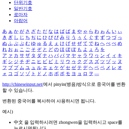
단위기호
일반기호
로마자
아랍어
あ
ぁ
か
が
さ
ざ
た
だ
な
は
ば
ぱ
ま
や
ゃ
ら
わ
ゎ
ん
い
ぃ
き
ぎ
し
じ
ち
ぢ
に
ひ
び
ぴ
み
り
う
ぅ
く
ぐ
す
ず
つ
づ
っ
ぬ
ふ
ぶ
ぷ
む
ゆ
ゅ
る
え
ぇ
け
げ
せ
ぜ
て
で
ね
へ
べ
ぺ
め
れ
お
ぉ
こ
ご
そ
ぞ
と
ど
の
ほ
ぼ
ぽ
も
よ
ょ
ろ
を
ア
ァ
カ
サ
ザ
タ
ダ
ナ
ハ
バ
パ
マ
ヤ
ャ
ラ
ワ
ヮ
ン
イ
ィ
キ
ギ
シ
ジ
チ
ヂ
ニ
ヒ
ビ
ピ
ミ
リ
ウ
ゥ
ク
グ
ス
ズ
ツ
ヅ
ッ
ヌ
フ
ブ
プ
ム
ユ
ュ
ル
エ
ェ
ケ
ゲ
セ
ゼ
テ
デ
ヘ
ベ
ペ
メ
レ
オ
ォ
コ
ゴ
ソ
ゾ
ト
ド
ノ
ホ
ボ
ポ
モ
ヨ
ョ
ロ
ヲ
―
http://chineseinput.net/
에서 pinyin(병음)방식으로 중국어를 변환
할 수 있습니다.
변환된 중국어를 복사하여 사용하시면 됩니다.
예시)
中文 을 입력하시려면
zhongwen
을 입력하시고 space를
누르시면됩니다.