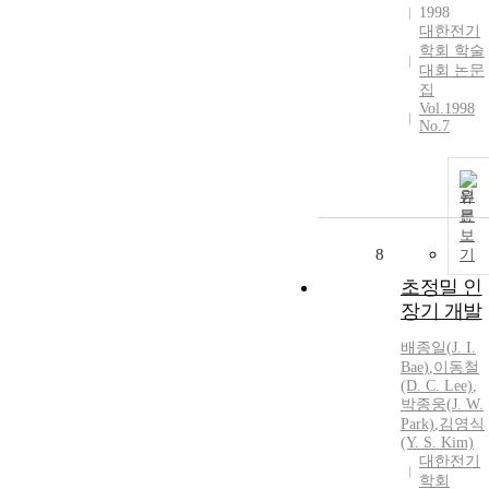
1998
대한전기
학회 학술
대회 논문
집
Vol.1998
No.7
원
문
보
8
기
초정밀 인
장기 개발
배종일
(
J.
I.
Bae
)
,
이동철
(D. C. Lee)
,
박종웅(
J.
W.
Park)
,
김영식
(Y. S. Kim)
대한전기
학회