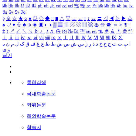
㎒
㎓
㎔
Ω
㏀
㏁
㎊
㎋
㎌
㏖
㏅
㎭
㎮
㎯
㏛
㎩
㎪
㎫
㎬
㏝
㏐
㏓
㏃
㏉
㏜
㏆
§
※
☆
★
○
●
◎
◇
◆
□
■
△
▽
→
←
↑
↓
↔
〓
◁
◀
▷
▶
♤
♠
♡
♥
♧
♣
⊙
◈
▣
◐
◑
▒
▤
▥
▨
▧
▦
▩
♨
☏
☎
☜
☞
¶
†
‡
↕
↗
↙
↖
↘
♭
♩
♪
♬
㉿
㈜
№
㏇
™
㏂
㏘
℡
＃
＆
＊
＠
ª
º
ⅰ
ⅱ
ⅲ
ⅳ
ⅴ
ⅵ
ⅶ
ⅷ
ⅸ
ⅹ
Ⅰ
Ⅱ
Ⅲ
Ⅳ
Ⅴ
Ⅵ
Ⅶ
Ⅷ
Ⅸ
Ⅹ
ا
ب
ت
ث
ج
ح
خ
د
ذ
ر
ز
س
ش
ص
ض
ط
ظ
ع
غ
ف
ق
ک
ل
م
ن
ه
و
ی
닫기
통합검색
국내학술논문
학위논문
해외학술논문
학술지