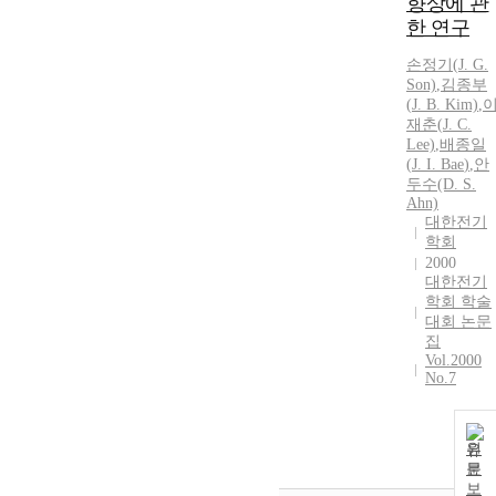
향상에 관
한 연구
손정기(
J.
G.
Son)
,
김종부
(
J.
B. Kim)
,
재춘(
J.
C.
Lee)
,
배종일
(
J.
I.
Bae
)
,
안
두수(D. S.
Ahn)
대한전기
학회
2000
대한전기
학회 학술
대회 논문
집
Vol.2000
No.7
원
문
보