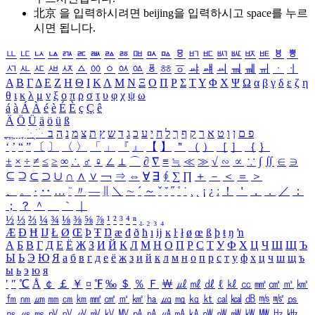
北京 을 입력하시려면
beijing
을 입력하시고 space를 누르
시면 됩니다.
ㅥ
ㅦ
ㅧ
ㅨ
ㅩ
ㅪ
ㅫ
ㅬ
ㅭ
ㅮ
ㅯ
ㅰ
ㅱ
ㅲ
ㅳ
ㅴ
ㅵ
ㅶ
ㅷ
ㅸ
ㅹ
ㅺ
ㅻ
ㅼ
ㅽ
ㅾ
ㅿ
ㆀ
ㆁ
ㆂ
ㆃ
ㆄ
ㆅ
ㆆ
ㆇ
ㆈ
ㆉ
ㆊ
ㆋ
ㆌ
ㆍ
ㆎ
Α
Β
Γ
Δ
Ε
Ζ
Η
Θ
Ι
Κ
Λ
Μ
Ν
Ξ
Ο
Π
Ρ
Σ
Τ
Υ
Φ
Χ
Ψ
Ω
α
β
γ
δ
ε
ζ
η
θ
ι
κ
λ
μ
ν
ξ
ο
π
ρ
σ
τ
υ
φ
χ
ψ
ω
á
à
Á
À
é
è
É
È
ç
Ç
ê
Ä
Ö
Ü
ä
ö
ü
ß
ְ
ֳ
ֲ
ֱ
ָ
ַ
ֵ
ֶ
ִ
ֹ
ּ
ֻ
ׂ
ׁ
ּ
ב
ה
נ
מ
צ
ת
ץ
ש
ד
ג
כ
ע
י
ח
ל
ך
ף
ק
ר
א
ט
ו
ן
ם
פ
‘
’
“
”
〔
〕
〈
〉
「
」
『
』
【
】
＂
（
）
［
］
｛
｝
±
×
÷
≠
≤
≥
∞
∴
♂
♀
∠
⊥
⌒
∂
∇
≡
≒
≪
≫
√
∽
∝
∵
∫
∬
∈
∋
⊆
⊇
⊂
⊃
∪
∩
∧
∨
￢
⇒
⇔
∀
∃
∮
∑
∏
＋
－
＜
＝
＞
、
。
·
‥
…
¨
〃
―
∥
＼
∼
´
～
ˇ
˘
˝
˚
˙
¸
˛
¡
¿
ː
！
＇
，
．
／
：
；
？
＾
＿
｀
｜
½
⅓
⅔
¼
¾
⅛
⅜
⅝
⅞
¹
²
³
⁴
ⁿ
₁
₂
₃
₄
Æ
Ð
Ħ
Ĳ
Ł
Ø
Œ
Þ
Ŧ
Ŋ
æ
đ
ð
ħ
ı
ĳ
ĸ
ŀ
ł
ø
œ
ß
þ
ŧ
ŋ
ŉ
А
Б
В
Г
Д
Е
Ё
Ж
З
И
Й
К
Л
М
Н
О
П
Р
С
Т
У
Ф
Х
Ц
Ч
Ш
Щ
Ъ
Ы
Ь
Э
Ю
Я
а
б
в
г
д
е
ё
ж
з
и
й
к
л
м
н
о
п
р
с
т
у
ф
х
ц
ч
ш
щ
ъ
ы
ь
э
ю
я
′
″
℃
Å
￠
￡
￥
¤
℉
‰
＄
％
Ｆ
￦
㎕
㎖
㎗
ℓ
㎘
㏄
㎣
㎤
㎥
㎦
㎙
㎚
㎛
㎜
㎝
㎞
㎟
㎠
㎡
㎢
㏊
㎍
㎎
㎏
㏏
㎈
㎉
㏈
㎧
㎨
㎰
㎱
㎲
㎳
㎴
㎵
㎶
㎷
㎸
㎹
㎀
㎁
㎂
㎃
㎄
㎺
㎻
㎽
㎾
㎿
㎐
㎑