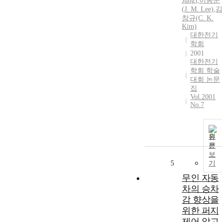
Jung)
,
이종문
(
J.
M. Lee)
,
창규(C. K.
Kim)
대한전기
학회
2001
대한전기
학회 학술
대회 논문
집
Vol.2001
No.7
원
문
보
5
기
무인 자동
차의 승차
감 향상을
위한 퍼지
제어 알고