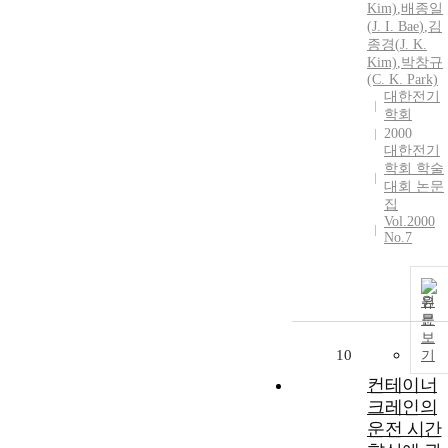
Kim)
,
배종일
(
J.
I.
Bae
)
,
김
종경(
J.
K.
Kim)
,
박창규
(C. K. Park)
대한전기
학회
2000
대한전기
학회 학술
대회 논문
집
Vol.2000
No.7
원
문
보
10
기
컨테이너
크레인의
운전 시간