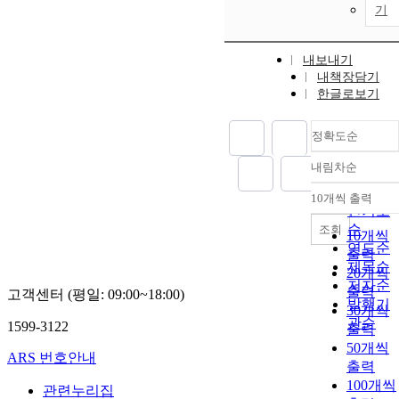
기
내보내기
내책장담기
한글로보기
정확도순
내림차순
정확도
순
10개씩 출력
내림차
인기도
순
조회
10개씩
연도순
출력
제목순
20개씩
저자순
출력
고객센터 (평일: 09:00~18:00)
발행기
30개씩
관순
1599-3122
출력
50개씩
ARS 번호안내
출력
100개씩
관련누리집