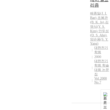
리즘
배종일
(
J.
I.
Bae
)
,
조봉관
(B. K. Jo)
,
김
영식(Y. S.
Kim)
,
안두성
(D. S. Ahn)
,
양순용(S. Y.
Yang)
대한전기
학회
2000
대한전기
학회 학술
대회 논문
집
Vol.2000
No.7
원
문
보