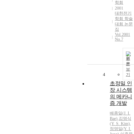
학회
2001
대한전기
학회 학술
대회 논문
집
Vol.2001
No.7
원
문
보
4
기
초정밀 인
장 시스템
의 메카니
즘 개발
배종일
(
J.
I.
Bae
)
,
김영식
(Y. S. Kim)
,
정영일(Y.
I.