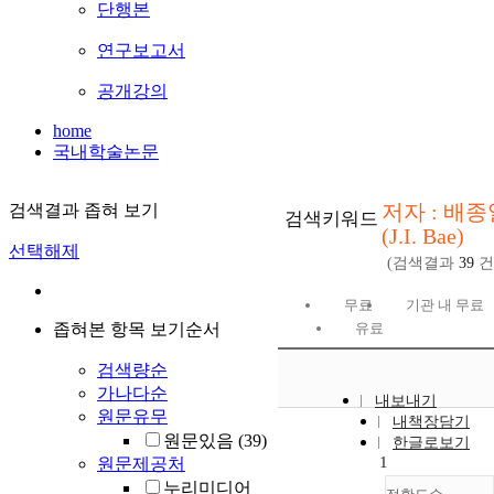
단행본
연구보고서
공개강의
home
국내학술논문
저자 : 배종
검색결과 좁혀 보기
검색키워드
(J.I. Bae)
선택해제
(검색결과
39
건
무료
기관 내 무료
좁혀본 항목 보기순서
유료
검색량순
가나다순
내보내기
원문유무
내책장담기
원문있음
(39)
한글로보기
1
원문제공처
누리미디어