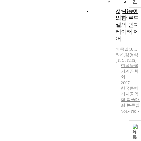
6
기
Zig-Bee에
의한 로드
셀의 인디
케이터 제
어
배종일
(
J.
I.
Bae
)
,
김영식
(Y. S. Kim)
한국동력
기계공학
회
2007
한국동력
기계공학
회 학술대
회 논문집
Vol.- No.-
원
문