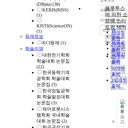
정확도순
(DBpia)
(38)
블루투스
KERIS(RISS)
내림차순
정확도
에 의한 소
(1)
순
10개씩 출력
프트 스타
내림차
인기도
KISTI(ScienceON)
트의 제어
순
조회
(1)
10개씩
연도순
등재정보
배종일
(
J.
I.
출력
Bae
)
제목순
KCI등재
(1)
20개씩
한국동력
저자순
학술지명
출력
기계공학
발행기
대한전기학회
30개씩
회
관순
학술대회 논문집
출력
2007
(22)
한국동력
50개씩
한국동력기계
기계공학
출력
회 학술대
공학회 학술대회
100개씩
회 논문집
논문집
(5)
출력
Vol.- No.-
한국정밀공학
회 학술발표대회
논문집
(3)
원
제어로봇시스
문
템학회 국내학술
보
대회 논문집
(2)
기
한국공작기계