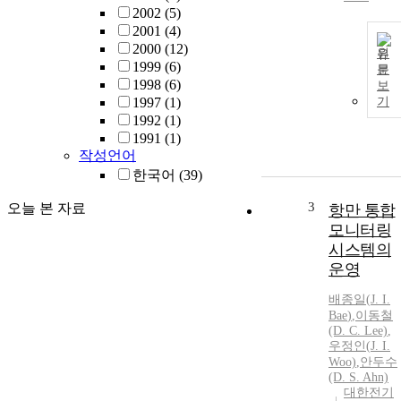
2002
(5)
2001
(4)
2000
(12)
원
1999
(6)
문
1998
(6)
보
1997
(1)
기
1992
(1)
1991
(1)
작성언어
한국어
(39)
3
오늘 본 자료
항만 통합
모니터링
시스템의
운영
배종일
(
J.
I.
Bae
)
,
이동철
(D. C. Lee)
,
우정인(
J.
I.
Woo)
,
안두수
(D. S. Ahn)
대한전기