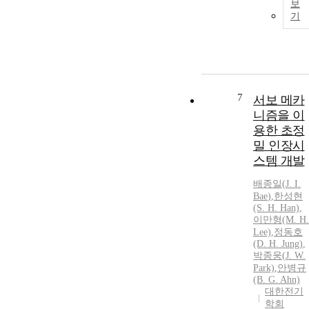
보
기
7
서보 메카
니즘을 이
용한 초정
밀 인장시
스템 개발
배종일
(
J.
I.
Bae
)
,
한성현
(S. H. Han)
,
이만형(M. H.
Lee)
,
정동호
(D. H. Jung)
,
박종웅(
J.
W.
Park)
,
안병규
(B. G. Ahn)
대한전기
학회