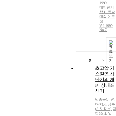
1999
대한전기
학회 학술
대회 논문
집
Vol.1999
No.7
원
문
보
9
기
초고압 가
스절연 차
단기의 개
폐 상태표
시기
박종웅(
J.
W.
Park)
,
김정수
(
J.
S. Kim)
,
학용(H. Y.