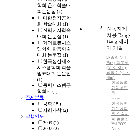
학회 춘계학술대
회논문집
(2)
대한전자공학
회 학술대회
(1)
2
전동지게
전력전자학술
차용 Bang-
대회 논문집
(1)
Bang 제어
제어로봇시스
기 개발
템학회 합동학술
대회 논문집
(1)
배종일
(
J.
I.
한국생산제조
Bae
)
,
김용성
시스템학회 학술
(Y. S. Kim)
,
심창수 (C. S.
발표대회 논문집
Sim)
(1)
한국동력
동력시스템공
기계공학
학회지
(1)
회
주제분류
2009
공학
(39)
한국동력
기계공학
사회과학
(2)
회 학술대
발행연도
회 논문집
2009
(1)
Vol.2009
2007
(2)
No.6