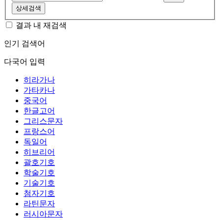
상세검색
결과 내 재검색
인기 검색어
다국어 입력
히라가나
가타카나
중국어
한글고어
그리스문자
프랑스어
독일어
히브리어
괄호기호
학술기호
기술기호
첨자기호
라틴문자
러시아문자