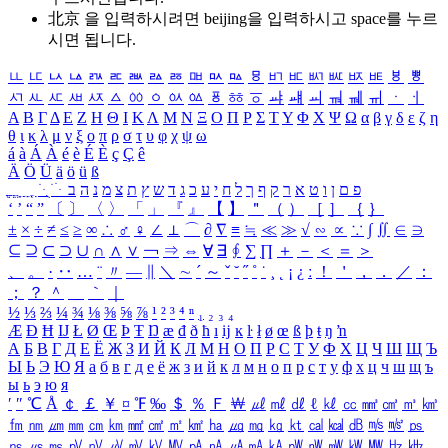
北京 을 입력하시려면
beijing
을 입력하시고 space를 누르
시면 됩니다.
ㅥ
ㅦ
ㅧ
ㅨ
ㅩ
ㅪ
ㅫ
ㅬ
ㅭ
ㅮ
ㅯ
ㅰ
ㅱ
ㅲ
ㅳ
ㅴ
ㅵ
ㅶ
ㅷ
ㅸ
ㅹ
ㅺ
ㅻ
ㅼ
ㅽ
ㅾ
ㅿ
ㆀ
ㆁ
ㆂ
ㆃ
ㆄ
ㆅ
ㆆ
ㆇ
ㆈ
ㆉ
ㆊ
ㆋ
ㆌ
ㆍ
ㆎ
Α
Β
Γ
Δ
Ε
Ζ
Η
Θ
Ι
Κ
Λ
Μ
Ν
Ξ
Ο
Π
Ρ
Σ
Τ
Υ
Φ
Χ
Ψ
Ω
α
β
γ
δ
ε
ζ
η
θ
ι
κ
λ
μ
ν
ξ
ο
π
ρ
σ
τ
υ
φ
χ
ψ
ω
á
à
Á
À
é
è
É
È
ç
Ç
ê
Ä
Ö
Ü
ä
ö
ü
ß
ְ
ֳ
ֲ
ֱ
ָ
ַ
ֵ
ֶ
ִ
ֹ
ּ
ֻ
ׂ
ׁ
ּ
ב
ה
נ
מ
צ
ת
ץ
ש
ד
ג
כ
ע
י
ח
ל
ך
ף
ק
ר
א
ט
ו
ן
ם
פ
‘
’
“
”
〔
〕
〈
〉
「
」
『
』
【
】
＂
（
）
［
］
｛
｝
±
×
÷
≠
≤
≥
∞
∴
♂
♀
∠
⊥
⌒
∂
∇
≡
≒
≪
≫
√
∽
∝
∵
∫
∬
∈
∋
⊆
⊇
⊂
⊃
∪
∩
∧
∨
￢
⇒
⇔
∀
∃
∮
∑
∏
＋
－
＜
＝
＞
、
。
·
‥
…
¨
〃
―
∥
＼
∼
´
～
ˇ
˘
˝
˚
˙
¸
˛
¡
¿
ː
！
＇
，
．
／
：
；
？
＾
＿
｀
｜
½
⅓
⅔
¼
¾
⅛
⅜
⅝
⅞
¹
²
³
⁴
ⁿ
₁
₂
₃
₄
Æ
Ð
Ħ
Ĳ
Ł
Ø
Œ
Þ
Ŧ
Ŋ
æ
đ
ð
ħ
ı
ĳ
ĸ
ŀ
ł
ø
œ
ß
þ
ŧ
ŋ
ŉ
А
Б
В
Г
Д
Е
Ё
Ж
З
И
Й
К
Л
М
Н
О
П
Р
С
Т
У
Ф
Х
Ц
Ч
Ш
Щ
Ъ
Ы
Ь
Э
Ю
Я
а
б
в
г
д
е
ё
ж
з
и
й
к
л
м
н
о
п
р
с
т
у
ф
х
ц
ч
ш
щ
ъ
ы
ь
э
ю
я
′
″
℃
Å
￠
￡
￥
¤
℉
‰
＄
％
Ｆ
￦
㎕
㎖
㎗
ℓ
㎘
㏄
㎣
㎤
㎥
㎦
㎙
㎚
㎛
㎜
㎝
㎞
㎟
㎠
㎡
㎢
㏊
㎍
㎎
㎏
㏏
㎈
㎉
㏈
㎧
㎨
㎰
㎱
㎲
㎳
㎴
㎵
㎶
㎷
㎸
㎹
㎀
㎁
㎂
㎃
㎄
㎺
㎻
㎽
㎾
㎿
㎐
㎑