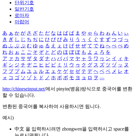
단위기호
일반기호
로마자
아랍어
あ
ぁ
か
が
さ
ざ
た
だ
な
は
ば
ぱ
ま
や
ゃ
ら
わ
ゎ
ん
い
ぃ
き
ぎ
し
じ
ち
ぢ
に
ひ
び
ぴ
み
り
う
ぅ
く
ぐ
す
ず
つ
づ
っ
ぬ
ふ
ぶ
ぷ
む
ゆ
ゅ
る
え
ぇ
け
げ
せ
ぜ
て
で
ね
へ
べ
ぺ
め
れ
お
ぉ
こ
ご
そ
ぞ
と
ど
の
ほ
ぼ
ぽ
も
よ
ょ
ろ
を
ア
ァ
カ
サ
ザ
タ
ダ
ナ
ハ
バ
パ
マ
ヤ
ャ
ラ
ワ
ヮ
ン
イ
ィ
キ
ギ
シ
ジ
チ
ヂ
ニ
ヒ
ビ
ピ
ミ
リ
ウ
ゥ
ク
グ
ス
ズ
ツ
ヅ
ッ
ヌ
フ
ブ
プ
ム
ユ
ュ
ル
エ
ェ
ケ
ゲ
セ
ゼ
テ
デ
ヘ
ベ
ペ
メ
レ
オ
ォ
コ
ゴ
ソ
ゾ
ト
ド
ノ
ホ
ボ
ポ
モ
ヨ
ョ
ロ
ヲ
―
http://chineseinput.net/
에서 pinyin(병음)방식으로 중국어를 변환
할 수 있습니다.
변환된 중국어를 복사하여 사용하시면 됩니다.
예시)
中文 을 입력하시려면
zhongwen
을 입력하시고 space를
누르시면됩니다.