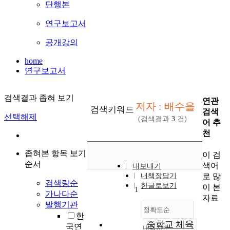
단행본
연구보고서
공개강의
home
연구보고서
검색결과 좁혀 보기
연관
저자 : 배수을
검색키워드
검색
선택해제
(검색결과
3
건)
어 추
천
좁혀본 항목 보기
이 검
순서
색어
내보내기
로 많
내책장담기
검색량순
한글로보기
이 본
1
가나다순
자료
발행기관
정확도순
한
중학교 체육
국연
내림차순