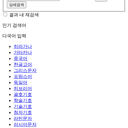
상세검색
결과 내 재검색
인기 검색어
다국어 입력
히라가나
가타카나
중국어
한글고어
그리스문자
프랑스어
독일어
히브리어
괄호기호
학술기호
기술기호
첨자기호
라틴문자
러시아문자