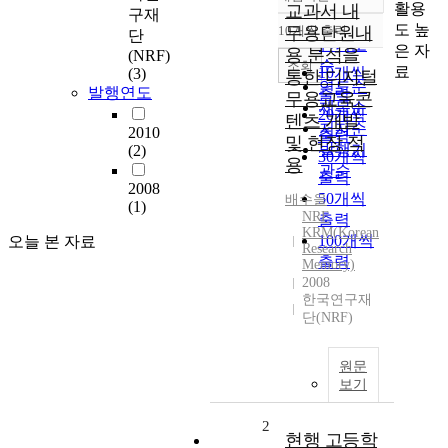
정확도
활용
교과서 내
구재
순
도 높
10개씩 출력
무용단원내
단
내림차순
인기도
은 자
용 분석을
(NRF)
순
조회
료
10개씩
(3)
통한 디지털
연도순
발행연도
출력
무용교육콘
제목순
20개씩
텐츠 개발
저자순
2010
출력
및 현장 적
발행기
(2)
30개씩
용
관순
출력
2008
50개씩
배수을
(1)
NRF
출력
KRM(Korean
100개씩
오늘 본 자료
Research
출력
Memory)
2008
한국연구재
단(NRF)
원문
보기
2
현행 고등학