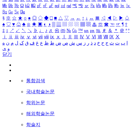
㎒
㎓
㎔
Ω
㏀
㏁
㎊
㎋
㎌
㏖
㏅
㎭
㎮
㎯
㏛
㎩
㎪
㎫
㎬
㏝
㏐
㏓
㏃
㏉
㏜
㏆
§
※
☆
★
○
●
◎
◇
◆
□
■
△
▽
→
←
↑
↓
↔
〓
◁
◀
▷
▶
♤
♠
♡
♥
♧
♣
⊙
◈
▣
◐
◑
▒
▤
▥
▨
▧
▦
▩
♨
☏
☎
☜
☞
¶
†
‡
↕
↗
↙
↖
↘
♭
♩
♪
♬
㉿
㈜
№
㏇
™
㏂
㏘
℡
＃
＆
＊
＠
ª
º
ⅰ
ⅱ
ⅲ
ⅳ
ⅴ
ⅵ
ⅶ
ⅷ
ⅸ
ⅹ
Ⅰ
Ⅱ
Ⅲ
Ⅳ
Ⅴ
Ⅵ
Ⅶ
Ⅷ
Ⅸ
Ⅹ
ا
ب
ت
ث
ج
ح
خ
د
ذ
ر
ز
س
ش
ص
ض
ط
ظ
ع
غ
ف
ق
ک
ل
م
ن
ه
و
ی
닫기
통합검색
국내학술논문
학위논문
해외학술논문
학술지