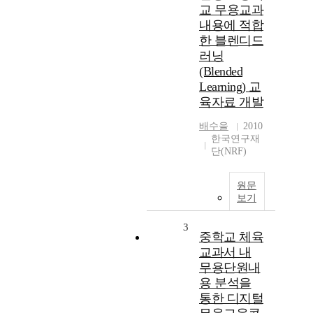
교 무용교과
내용에 적합
한 블렌디드
러닝
(Blended
Learning) 교
육자료 개발
배수을
2010
한국연구재
단(NRF)
원문
보기
3
중학교 체육
교과서 내
무용단원내
용 분석을
통한 디지털