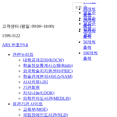
인기도
순
조회
10개씩
연도순
출력
제목순
20개씩
저자순
출력
고객센터 (평일: 09:00~18:00)
발행기
30개씩
관순
1599-3122
출력
50개씩
ARS 번호안내
출력
100개씩
관련누리집
출력
대학공개강의(KOCW)
학술정보통계시스템(Rinfo)
외국학술지지원센터(FRIC)
학술관계분석서비스(SAM)
사서커뮤니티
기관회원
지식나눔(LOOK)
의학전자도서관(MEDLIS)
유관기관 사이트
교육부(MOE)
국립장애인도서관(NLD)