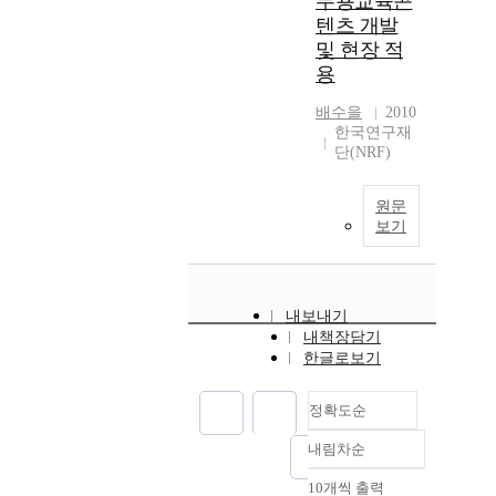
무용교육콘
텐츠 개발
및 현장 적
용
배수을
2010
한국연구재
단(NRF)
원문
보기
내보내기
내책장담기
한글로보기
정확도순
내림차순
정확도
순
10개씩 출력
내림차순