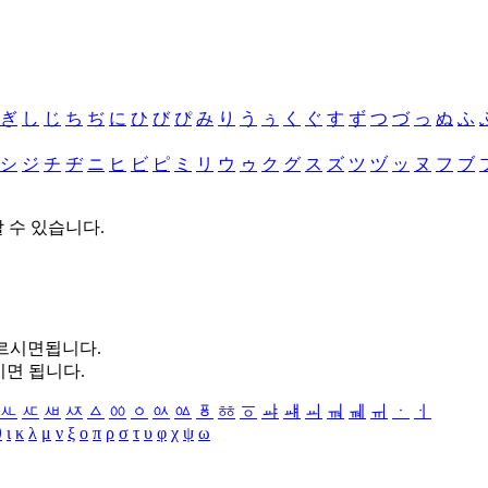
ぎ
し
じ
ち
ぢ
に
ひ
び
ぴ
み
り
う
ぅ
く
ぐ
す
ず
つ
づ
っ
ぬ
ふ
シ
ジ
チ
ヂ
ニ
ヒ
ビ
ピ
ミ
リ
ウ
ゥ
ク
グ
ス
ズ
ツ
ヅ
ッ
ヌ
フ
ブ
할 수 있습니다.
누르시면됩니다.
시면 됩니다.
ㅻ
ㅼ
ㅽ
ㅾ
ㅿ
ㆀ
ㆁ
ㆂ
ㆃ
ㆄ
ㆅ
ㆆ
ㆇ
ㆈ
ㆉ
ㆊ
ㆋ
ㆌ
ㆍ
ㆎ
θ
ι
κ
λ
μ
ν
ξ
ο
π
ρ
σ
τ
υ
φ
χ
ψ
ω