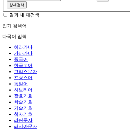
상세검색
결과 내 재검색
인기 검색어
다국어 입력
히라가나
가타카나
중국어
한글고어
그리스문자
프랑스어
독일어
히브리어
괄호기호
학술기호
기술기호
첨자기호
라틴문자
러시아문자