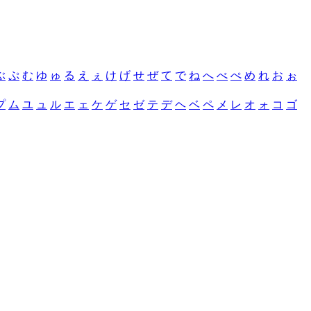
ぶ
ぷ
む
ゆ
ゅ
る
え
ぇ
け
げ
せ
ぜ
て
で
ね
へ
べ
ぺ
め
れ
お
ぉ
プ
ム
ユ
ュ
ル
エ
ェ
ケ
ゲ
セ
ゼ
テ
デ
ヘ
ベ
ペ
メ
レ
オ
ォ
コ
ゴ