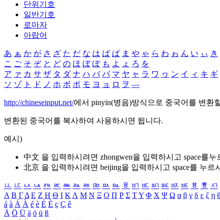
단위기호
일반기호
로마자
아랍어
あ
ぁ
か
が
さ
ざ
た
だ
な
は
ば
ぱ
ま
や
ゃ
ら
わ
ゎ
ん
い
ぃ
き
こ
ご
そ
ぞ
と
ど
の
ほ
ぼ
ぽ
も
よ
ょ
ろ
を
ア
ァ
カ
サ
ザ
タ
ダ
ナ
ハ
バ
パ
マ
ヤ
ャ
ラ
ワ
ヮ
ン
イ
ィ
キ
ギ
ソ
ゾ
ト
ド
ノ
ホ
ボ
ポ
モ
ヨ
ョ
ロ
ヲ
―
http://chineseinput.net/
에서 pinyin(병음)방식으로 중국어를 변환
변환된 중국어를 복사하여 사용하시면 됩니다.
예시)
中文 을 입력하시려면
zhongwen
을 입력하시고 space를
北京 을 입력하시려면
beijing
을 입력하시고 space를 누르
ㅥ
ㅦ
ㅧ
ㅨ
ㅩ
ㅪ
ㅫ
ㅬ
ㅭ
ㅮ
ㅯ
ㅰ
ㅱ
ㅲ
ㅳ
ㅴ
ㅵ
ㅶ
ㅷ
ㅸ
ㅹ
ㅺ
Α
Β
Γ
Δ
Ε
Ζ
Η
Θ
Ι
Κ
Λ
Μ
Ν
Ξ
Ο
Π
Ρ
Σ
Τ
Υ
Φ
Χ
Ψ
Ω
α
β
γ
δ
ε
ζ
η
á
à
Á
À
é
è
É
È
ç
Ç
ê
Ä
Ö
Ü
ä
ö
ü
ß