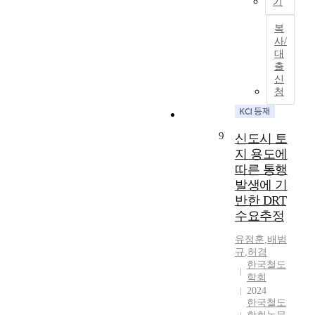
기
증
되
하
고
복
사/
는
,
대
데
화
출
반
석
신
해
연
청
이
료
용
사
자
용
9
신도시 토
측
으
지 용도에
면
로
따른 통행
에
인
서
한
발생에 기
개
탄
반한 DRT
인
소
수요추정
형
배
이
출
유정훈
,
배범
규
,
허겸
동
량
한국철도
수
증
학회
단
가
2024
과
로
한국철도
관
기