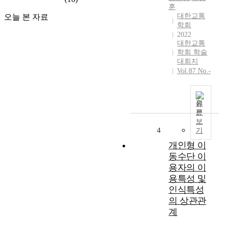
훈
대한교통
오늘 본 자료
학회
2022
대한교통
학회 학술
대회지
Vol.87 No.-
원
문
보
4
기
개인형 이
동수단 이
용자의 이
용특성 및
인식특성
의 상관관
계