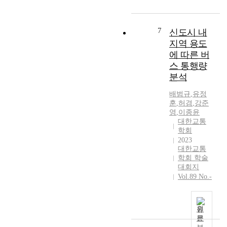
코
고
로
령
나
화
7
신도시 내
바
등
지역 용도
이
급
에 따른 버
러
격
스 통행량
스
한
분석
감
사
염
회
배범규
,
유정
증
구
훈
,
허겸
,
강준
-
조
영
,
이종윤
1
적
대한교통
9
변
학회
발
화
2023
대한교통
생
로
학회 학술
이
인
대회지
후
해
Vol.89 No.-
그
복
이
지
용
에
원
량
대
문
은
한