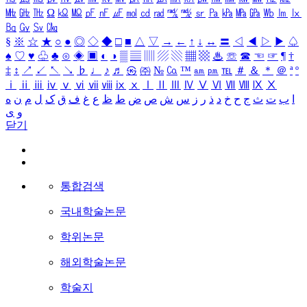
㎒
㎓
㎔
Ω
㏀
㏁
㎊
㎋
㎌
㏖
㏅
㎭
㎮
㎯
㏛
㎩
㎪
㎫
㎬
㏝
㏐
㏓
㏃
㏉
㏜
㏆
§
※
☆
★
○
●
◎
◇
◆
□
■
△
▽
→
←
↑
↓
↔
〓
◁
◀
▷
▶
♤
♠
♡
♥
♧
♣
⊙
◈
▣
◐
◑
▒
▤
▥
▨
▧
▦
▩
♨
☏
☎
☜
☞
¶
†
‡
↕
↗
↙
↖
↘
♭
♩
♪
♬
㉿
㈜
№
㏇
™
㏂
㏘
℡
＃
＆
＊
＠
ª
º
ⅰ
ⅱ
ⅲ
ⅳ
ⅴ
ⅵ
ⅶ
ⅷ
ⅸ
ⅹ
Ⅰ
Ⅱ
Ⅲ
Ⅳ
Ⅴ
Ⅵ
Ⅶ
Ⅷ
Ⅸ
Ⅹ
ا
ب
ت
ث
ج
ح
خ
د
ذ
ر
ز
س
ش
ص
ض
ط
ظ
ع
غ
ف
ق
ک
ل
م
ن
ه
و
ی
닫기
통합검색
국내학술논문
학위논문
해외학술논문
학술지