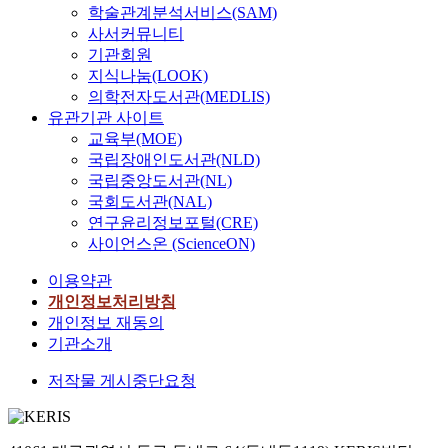
e
떠
,
학술관계분석서비스(SAM)
p
n
한
대
사서커뮤니티
o
c
영
부
기관회원
r
e
향
분
지식나눔(LOOK)
t
o
을
의
의학전자도서관(MEDLIS)
a
f
미
무
유관기관 사이트
t
p
치
상
교육부(MOE)
i
u
는
교
국립장애인도서관(NLD)
o
b
지
통
n
국립중앙도서관(NL)
l
파
연
s
국회도서관(NAL)
i
악
구
y
연구윤리정보포털(CRE)
c
하
는
s
사이언스온 (ScienceON)
t
고
지
t
r
자
하
e
이용약관
a
하
철
m
개인정보처리방침
n
였
무
i
개인정보 재동의
s
다
임
n
기관소개
p
.
승
t
o
이
차
h
저작물 게시중단요청
r
를
에
e
t
위
초
e
a
해
점
a
t
만
을