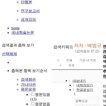
단행본
연구보고서
공개강의
home
국내학술논문
저자 : 배범규
검색결과 좁혀 보기
검색키워드
(검색결과
17
건)
선택해제
무료
기관 내 무료
유료
좁혀본 항목 보기순서
검색량순
내보내기
가나다순
내책장담기
원문유무
한글로보기
1
원문있음
(13)
정확도순
원문없음