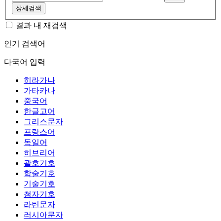
상세검색
결과 내 재검색
인기 검색어
다국어 입력
히라가나
가타카나
중국어
한글고어
그리스문자
프랑스어
독일어
히브리어
괄호기호
학술기호
기술기호
첨자기호
라틴문자
러시아문자