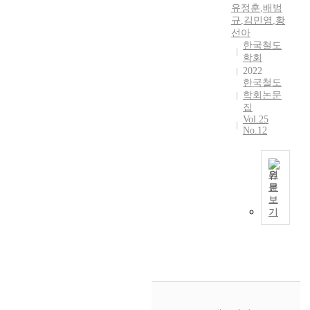
이
기
유정훈
,
배범
o
용
본
규
,
김민영
,
황
n
자
권
선아
t
측
보
한국철도
r
학회
면
장
i
2022
에
과
b
한국철도
서
탄
u
학회논문
개
소
t
집
인
배
Vol.25
e
형
출
No.12
t
이
량
o
동
저
t
수
감
원
h
단
등
문
e
T
에
을
보
i
h
대
목
기
m
i
한
적
p
s
각
으
r
s
종
로
o
t
인
우
v
u
식
리
e
d
과
나
m
y
특
라