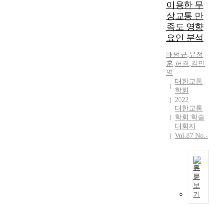
결
이용한 무
할
상교통 만
수
족도 영향
있
요인 분석
는
친
배범규
,
유정
환
훈
,
허겸
,
김민
경
영
대한교통
적
학회
인
2022
교
대한교통
통
학회 학술
수
대회지
단
Vol.87 No.-
으
로
각
원
광
문
받
인
보
고
구
기
있
절
으
벽
며
및