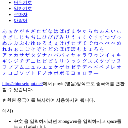
단위기호
일반기호
로마자
아랍어
あ
ぁ
か
が
さ
ざ
た
だ
な
は
ば
ぱ
ま
や
ゃ
ら
わ
ゎ
ん
い
ぃ
き
ぎ
し
じ
ち
ぢ
に
ひ
び
ぴ
み
り
う
ぅ
く
ぐ
す
ず
つ
づ
っ
ぬ
ふ
ぶ
ぷ
む
ゆ
ゅ
る
え
ぇ
け
げ
せ
ぜ
て
で
ね
へ
べ
ぺ
め
れ
お
ぉ
こ
ご
そ
ぞ
と
ど
の
ほ
ぼ
ぽ
も
よ
ょ
ろ
を
ア
ァ
カ
サ
ザ
タ
ダ
ナ
ハ
バ
パ
マ
ヤ
ャ
ラ
ワ
ヮ
ン
イ
ィ
キ
ギ
シ
ジ
チ
ヂ
ニ
ヒ
ビ
ピ
ミ
リ
ウ
ゥ
ク
グ
ス
ズ
ツ
ヅ
ッ
ヌ
フ
ブ
プ
ム
ユ
ュ
ル
エ
ェ
ケ
ゲ
セ
ゼ
テ
デ
ヘ
ベ
ペ
メ
レ
オ
ォ
コ
ゴ
ソ
ゾ
ト
ド
ノ
ホ
ボ
ポ
モ
ヨ
ョ
ロ
ヲ
―
http://chineseinput.net/
에서 pinyin(병음)방식으로 중국어를 변환
할 수 있습니다.
변환된 중국어를 복사하여 사용하시면 됩니다.
예시)
中文 을 입력하시려면
zhongwen
을 입력하시고 space를
누르시면됩니다.