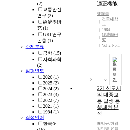
適正機能
(2)
교통안전
裵範圭
연구
(2)
건국대학
經濟學硏
교
究
(1)
1984
GRI 연구
經濟學硏
究
논총
(1)
Vol.2 No.1
주제분류
공학
(15)
사회과학
원
(2)
문
발행연도
보
2026
(1)
3
기
2025
(2)
2기 신도시
2024
(2)
의 대중교
2023
(3)
2022
(7)
통 발생 통
2021
(1)
행패턴 분
1984
(1)
석
작성언어
한국어
배범규
,
허겸
,
김민영
,
유정
(16)