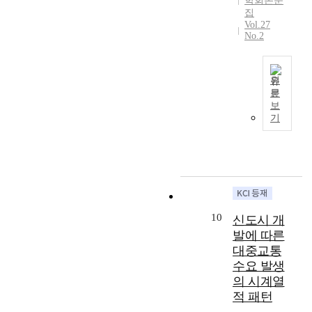
학회논문
련
후
집
된
변
Vol.27
No.2
연
화
구
에
가
대
미
한
원
비
위
문
T
보
한
기
h
기
실
감
i
정
이
s
이
고
s
다
조
t
.
되
u
따
고
d
라
있
y
10
서
다
신도시 개
a
본
.
발에 따른
i
연
이
대중교통
m
구
처
수요 발생
s
에
럼
의 시계열
t
서
교
o
적 패턴
는
통
c