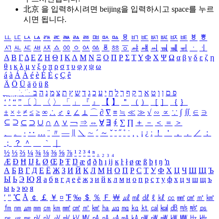
北京 을 입력하시려면
beijing
을 입력하시고 space를 누르
시면 됩니다.
ㅥ
ㅦ
ㅧ
ㅨ
ㅩ
ㅪ
ㅫ
ㅬ
ㅭ
ㅮ
ㅯ
ㅰ
ㅱ
ㅲ
ㅳ
ㅴ
ㅵ
ㅶ
ㅷ
ㅸ
ㅹ
ㅺ
ㅻ
ㅼ
ㅽ
ㅾ
ㅿ
ㆀ
ㆁ
ㆂ
ㆃ
ㆄ
ㆅ
ㆆ
ㆇ
ㆈ
ㆉ
ㆊ
ㆋ
ㆌ
ㆍ
ㆎ
Α
Β
Γ
Δ
Ε
Ζ
Η
Θ
Ι
Κ
Λ
Μ
Ν
Ξ
Ο
Π
Ρ
Σ
Τ
Υ
Φ
Χ
Ψ
Ω
α
β
γ
δ
ε
ζ
η
θ
ι
κ
λ
μ
ν
ξ
ο
π
ρ
σ
τ
υ
φ
χ
ψ
ω
á
à
Á
À
é
è
É
È
ç
Ç
ê
Ä
Ö
Ü
ä
ö
ü
ß
ְ
ֳ
ֲ
ֱ
ָ
ַ
ֵ
ֶ
ִ
ֹ
ּ
ֻ
ׂ
ׁ
ּ
ב
ה
נ
מ
צ
ת
ץ
ש
ד
ג
כ
ע
י
ח
ל
ך
ף
ק
ר
א
ט
ו
ן
ם
פ
‘
’
“
”
〔
〕
〈
〉
「
」
『
』
【
】
＂
（
）
［
］
｛
｝
±
×
÷
≠
≤
≥
∞
∴
♂
♀
∠
⊥
⌒
∂
∇
≡
≒
≪
≫
√
∽
∝
∵
∫
∬
∈
∋
⊆
⊇
⊂
⊃
∪
∩
∧
∨
￢
⇒
⇔
∀
∃
∮
∑
∏
＋
－
＜
＝
＞
、
。
·
‥
…
¨
〃
―
∥
＼
∼
´
～
ˇ
˘
˝
˚
˙
¸
˛
¡
¿
ː
！
＇
，
．
／
：
；
？
＾
＿
｀
｜
½
⅓
⅔
¼
¾
⅛
⅜
⅝
⅞
¹
²
³
⁴
ⁿ
₁
₂
₃
₄
Æ
Ð
Ħ
Ĳ
Ł
Ø
Œ
Þ
Ŧ
Ŋ
æ
đ
ð
ħ
ı
ĳ
ĸ
ŀ
ł
ø
œ
ß
þ
ŧ
ŋ
ŉ
А
Б
В
Г
Д
Е
Ё
Ж
З
И
Й
К
Л
М
Н
О
П
Р
С
Т
У
Ф
Х
Ц
Ч
Ш
Щ
Ъ
Ы
Ь
Э
Ю
Я
а
б
в
г
д
е
ё
ж
з
и
й
к
л
м
н
о
п
р
с
т
у
ф
х
ц
ч
ш
щ
ъ
ы
ь
э
ю
я
′
″
℃
Å
￠
￡
￥
¤
℉
‰
＄
％
Ｆ
￦
㎕
㎖
㎗
ℓ
㎘
㏄
㎣
㎤
㎥
㎦
㎙
㎚
㎛
㎜
㎝
㎞
㎟
㎠
㎡
㎢
㏊
㎍
㎎
㎏
㏏
㎈
㎉
㏈
㎧
㎨
㎰
㎱
㎲
㎳
㎴
㎵
㎶
㎷
㎸
㎹
㎀
㎁
㎂
㎃
㎄
㎺
㎻
㎽
㎾
㎿
㎐
㎑