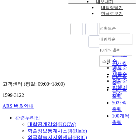
내보내기
e
a
성
의
내책장담기
n
i
,
버
한글로보기
t
m
선
스
o
s
호
무
f
정확도순
t
도
상
t
o
등
교
내림차순
h
정확도
p
이
통
e
r
순
개
정
10개씩 출력
내림차순
p
e
인기도
인
책
o
d
순
조회
형
이
10개씩
o
i
연도순
이
점
출력
r
c
동
차
제목순
20개씩
p
t
수
확
저자순
출력
u
고객센터 (평일: 09:00~18:00)
t
단
대
발행기
30개씩
b
h
을
되
관순
1599-3122
출력
l
e
이
고
i
50개씩
o
용
있
ARS 번호안내
c
출력
c
하
는
t
100개씩
c
관련누리집
는
실
r
출력
u
것
정
대학공개강의(KOCW)
a
r
에
이
학술정보통계시스템(Rinfo)
n
r
어
나
외국학술지지원센터(FRIC)
s