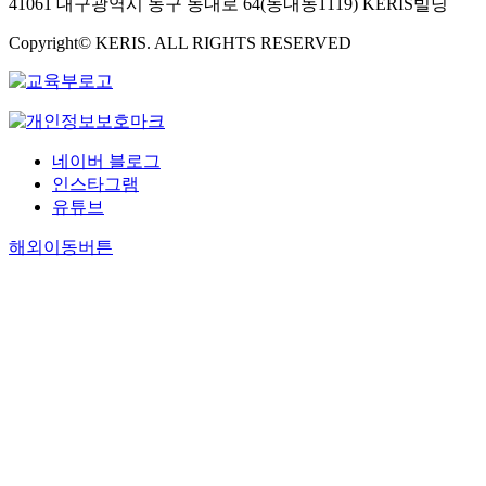
41061 대구광역시 동구 동내로 64(동내동1119) KERIS빌딩
r
i
족
맞
l
o
Copyright© KERIS. ALL RIGHTS RESERVED
도
추
y
n
조
어
s
i
사
진
t
n
를
행
a
e
통
되
g
a
한
고
네이버 블로그
e
r
개
있
인스타그램
s
l
인
으
유튜브
o
y
형
며
f
s
이
버
해외이동버튼
a
t
동
스
t
a
수
무
h
g
단
상
i
e
이
교
r
s
동
통
d
o
거
관
n
f
리
련
e
t
및
연
w
h
이
구
c
i
용
는
i
r
빈
미