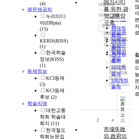
메가시티
(4)
내림차순
정확도
를 위한 광
원문제공처
순
10개씩 출력
역교통망
누리미디
내림차순
인기도
구축
어(DBpia)
순
조회
10개씩
(15)
연도순
배범규
,
유정
출력
훈
,
허겸
제목순
,
전교
KERIS(RISS)
20개씩
석
,
김성준
저자순
(1)
출력
대한교통
발행기
한국학술
30개씩
학회
관순
정보(KISS)
출력
2024
(1)
대한교통
50개씩
등재정보
학회 학술
출력
KCI등재
대회지
100개씩
Vol.90 No.-
(3)
출력
KCI등재
후보
(2)
학술지명
원
문
대한교통
보
학회 학술대
2
기
회지
(11)
市場失敗
한국철도
와 政府의
학회논문집