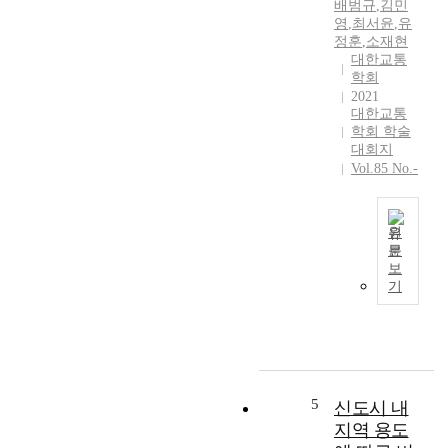
배범규
,
김민
영
,
최서윤
,
유
정훈
,
소재현
대한교통
학회
2021
대한교통
학회 학술
대회지
Vol.85 No.-
원
문
전
보
기
기
를
동
력
으
로
하
5
신도시 내
는
지역 용도
개