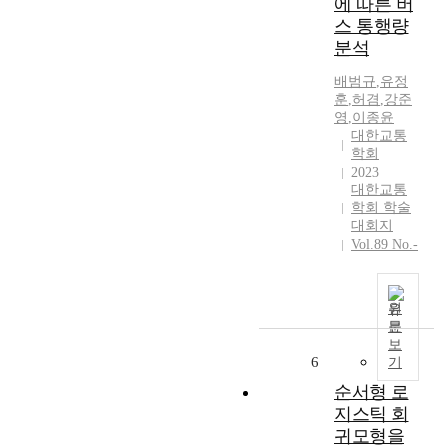
에 따른 버
인
스 통행량
형
분석
이
동
배범규
,
유정
수
훈
,
허겸
,
강준
단
영
,
이종윤
은
대한교통
퍼
학회
스
2023
대한교통
트
학회 학술
마
대회지
일
Vol.89 No.-
,
라
스
원
트
문
마
보
일
6
기
상
순서형 로
황
지스틱 회
을
해
귀모형을