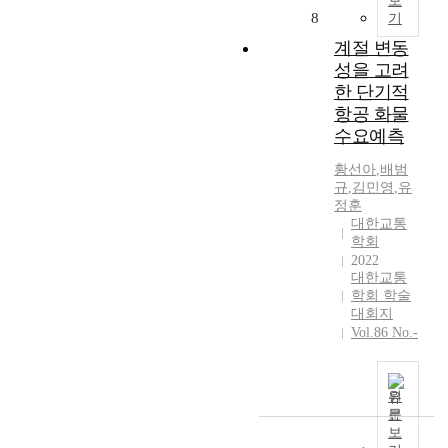
보
더
관
8
기
증
심
계절 변동
가
이
성을 고려
하
증
고
가
한 단기적
있
함
항공 화물
다
에
수요예측
.
따
이
라
황선아
,
배범
규
,
김민영
,
유
처
교
정훈
럼
통
대한교통
개
기
학회
인
본
2022
형
권
대한교통
이
에
학회 학술
동
대
대회지
수
한
Vol.86 No.-
단
공
의
감
이
대
원
용
가
문
은
형
보
급
성