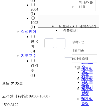
(1)
복사/대출
의 시대이므로 어느 특
신청
2004
정 종교가 절대적 진리
(1)
나 가치를 주장 할 수
없다는 종교에서의 가
1992
치중립적 태도를 의미
내보내기
내책장담기
(1)
한다. 그러므로 종교다
한글로보기
작성언어
원주의는 종교다원화
현상의 문화적 상황 속
한국
정확도순
에서 다원적인 종교들
어
을 동인한 지평(地平)
내림차순
(3)
정확도
에서 보며, 다원적 종
지도교수
교들의 궁금적 실재를
순
10개씩 출력
내림차순
주장하는 종교적 이
인기도
김익
론”이라 할 수 있다. 이
순
조회
10개씩
수
에 대한 근거를 두 가
연도순
출력
(1)
지 측면에서 살펴보면
제목순
20개씩
첫째는 존 힉(J. Hick)
저자순
오늘 본 자료
출력
이 주장한 것처럼 모든
발행기
30개씩
종교는 문화의 산물이
관순
출력
므로 종교적 절대성을
고객센터 (평일: 09:00~18:00)
50개씩
고집해서는 안된다는
출력
1599-3122
종교 문화적 개념이며,