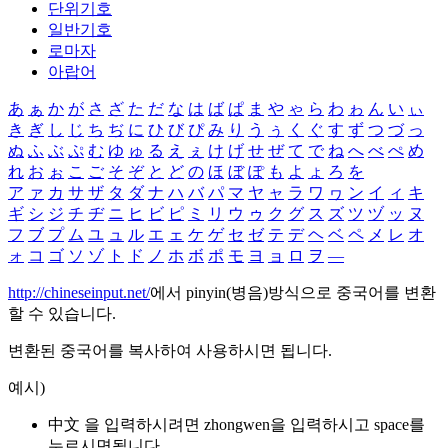
단위기호
일반기호
로마자
아랍어
あ
ぁ
か
が
さ
ざ
た
だ
な
は
ば
ぱ
ま
や
ゃ
ら
わ
ゎ
ん
い
ぃ
き
ぎ
し
じ
ち
ぢ
に
ひ
び
ぴ
み
り
う
ぅ
く
ぐ
す
ず
つ
づ
っ
ぬ
ふ
ぶ
ぷ
む
ゆ
ゅ
る
え
ぇ
け
げ
せ
ぜ
て
で
ね
へ
べ
ぺ
め
れ
お
ぉ
こ
ご
そ
ぞ
と
ど
の
ほ
ぼ
ぽ
も
よ
ょ
ろ
を
ア
ァ
カ
サ
ザ
タ
ダ
ナ
ハ
バ
パ
マ
ヤ
ャ
ラ
ワ
ヮ
ン
イ
ィ
キ
ギ
シ
ジ
チ
ヂ
ニ
ヒ
ビ
ピ
ミ
リ
ウ
ゥ
ク
グ
ス
ズ
ツ
ヅ
ッ
ヌ
フ
ブ
プ
ム
ユ
ュ
ル
エ
ェ
ケ
ゲ
セ
ゼ
テ
デ
ヘ
ベ
ペ
メ
レ
オ
ォ
コ
ゴ
ソ
ゾ
ト
ド
ノ
ホ
ボ
ポ
モ
ヨ
ョ
ロ
ヲ
―
http://chineseinput.net/
에서 pinyin(병음)방식으로 중국어를 변환
할 수 있습니다.
변환된 중국어를 복사하여 사용하시면 됩니다.
예시)
中文 을 입력하시려면
zhongwen
을 입력하시고 space를
누르시면됩니다.