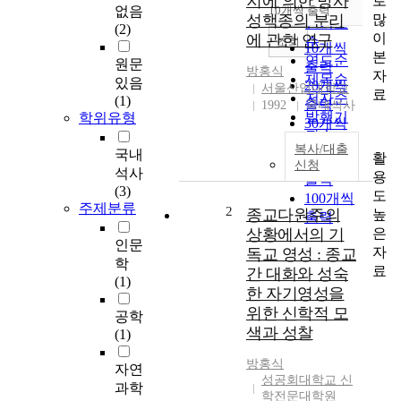
지에 의한 방사
로
순
없음
10개씩 출력
내림차순
많
성핵종의 분리
인기도
(2)
이
에 관한 연구
순
조회
10개씩
본
연도순
원문
출력
방홍식
자
제목순
있음
20개씩
서울산업대학교
료
저자순
(1)
출력
1992
국내석사
발행기
학위유형
30개씩
관순
출력
복사/대출
국내
활
50개씩
신청
석사
용
출력
(3)
도
100개씩
주제분류
2
종교다원주의
높
출력
은
상황에서의 기
인문
자
독교 영성 : 종교
학
료
간 대화와 성숙
(1)
한 자기영성을
위한 신학적 모
공학
색과 성찰
(1)
방홍식
자연
성공회대학교 신
과학
학전문대학원