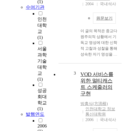
(1)
2004
국내석사
수여기관
원문보기
인천
대학
이 글의 목적은 종교다
교
원주의적 상황에서 기
(1)
독교 영성에 대한 신학
서울
적 고찰과 성찰을 통해
성숙한 자기 영성을 심
과학
화시키는 데 있다. 이
기술
를 위해 본 논문은 다
대학
음과 같은 주요 내용을
교
3
VOD 서비스를
다루었다. 먼저, 우리
(1)
위한 멀티캐스
가 처한 종교적 현실이
트 스케줄러의
종교다원주의적 상황
성공
구현
이라는 것이다. 종교다
회대
원주의에 대한 개념을
학교
방홍식
(方洪植)
한 마디로 규정하기 어
(1)
인천대학교 정보
렵지만, 일반적 의미에
발행연도
통신대학원
서 “종교다원주의는
2006
국내석사
모든 종교가 다양하게
2006
공존하는 종교 다양성