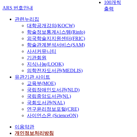
100개씩
둘째는 피터 버거(P. L.
ARS 번호안내
출력
Berger)의 종교 사회적
개념이해가 그것이다.
관련누리집
따라서 두 입장을 통해
대학공개강의(KOCW)
더 이상 종교의 절대성
학술정보통계시스템(Rinfo)
을 강조하는 시대는 지
외국학술지지원센터(FRIC)
났으며, 또한 한 종교
학술관계분석서비스(SAM)
만이 독점적인 위치를
사서커뮤니티
점유하며 신앙을 강요
기관회원
할 수 없다는 것이다.
지식나눔(LOOK)
그리고 종교다원주의
의학전자도서관(MEDLIS)
의 출현요인은 크게 두
가지 맥락에서 찾아 볼
유관기관 사이트
수 있는데, 첫째는 사
교육부(MOE)
회 문화적 요인과 문화
국립장애인도서관(NLD)
인식적 맥락이 그것이
국립중앙도서관(NL)
다. 이것은 서구 사회
국회도서관(NAL)
의 사상적 흐름과 한국
연구윤리정보포털(CRE)
사회의 종교적 배경에
사이언스온 (ScienceON)
서 그 연유를 찾아볼
수 있다. 종교다원주의
이용약관
가 갖는 의미와 이중성
개인정보처리방침