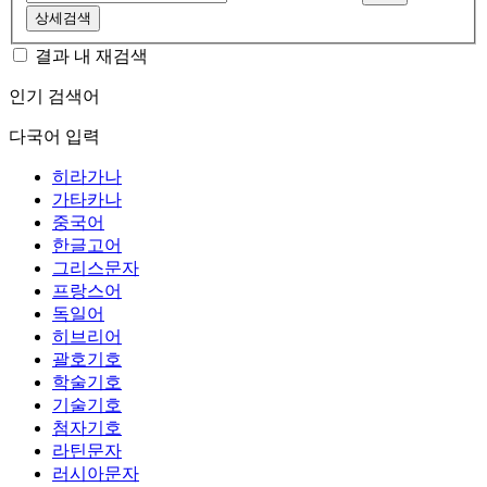
상세검색
결과 내 재검색
인기 검색어
다국어 입력
히라가나
가타카나
중국어
한글고어
그리스문자
프랑스어
독일어
히브리어
괄호기호
학술기호
기술기호
첨자기호
라틴문자
러시아문자