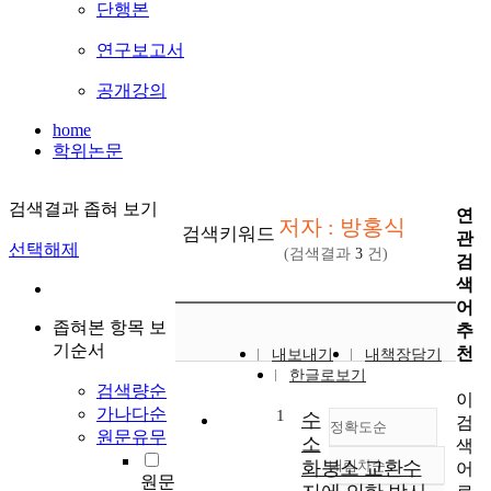
단행본
연구보고서
공개강의
home
학위논문
검색결과 좁혀 보기
연
저자 : 방홍식
검색키워드
관
선택해제
(검색결과
3
건)
검
색
어
좁혀본 항목 보
추
기순서
천
내보내기
내책장담기
한글로보기
검색량순
이
가나다순
1
수
검
정확도순
원문유무
소
색
화붕소 교환수
내림차순
어
정확도
원문