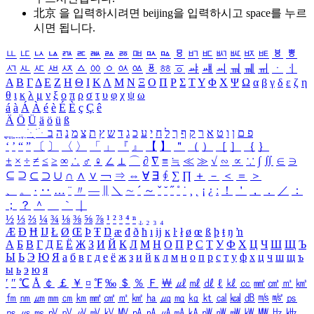
北京 을 입력하시려면
beijing
을 입력하시고 space를 누르
시면 됩니다.
ㅥ
ㅦ
ㅧ
ㅨ
ㅩ
ㅪ
ㅫ
ㅬ
ㅭ
ㅮ
ㅯ
ㅰ
ㅱ
ㅲ
ㅳ
ㅴ
ㅵ
ㅶ
ㅷ
ㅸ
ㅹ
ㅺ
ㅻ
ㅼ
ㅽ
ㅾ
ㅿ
ㆀ
ㆁ
ㆂ
ㆃ
ㆄ
ㆅ
ㆆ
ㆇ
ㆈ
ㆉ
ㆊ
ㆋ
ㆌ
ㆍ
ㆎ
Α
Β
Γ
Δ
Ε
Ζ
Η
Θ
Ι
Κ
Λ
Μ
Ν
Ξ
Ο
Π
Ρ
Σ
Τ
Υ
Φ
Χ
Ψ
Ω
α
β
γ
δ
ε
ζ
η
θ
ι
κ
λ
μ
ν
ξ
ο
π
ρ
σ
τ
υ
φ
χ
ψ
ω
á
à
Á
À
é
è
É
È
ç
Ç
ê
Ä
Ö
Ü
ä
ö
ü
ß
ְ
ֳ
ֲ
ֱ
ָ
ַ
ֵ
ֶ
ִ
ֹ
ּ
ֻ
ׂ
ׁ
ּ
ב
ה
נ
מ
צ
ת
ץ
ש
ד
ג
כ
ע
י
ח
ל
ך
ף
ק
ר
א
ט
ו
ן
ם
פ
‘
’
“
”
〔
〕
〈
〉
「
」
『
』
【
】
＂
（
）
［
］
｛
｝
±
×
÷
≠
≤
≥
∞
∴
♂
♀
∠
⊥
⌒
∂
∇
≡
≒
≪
≫
√
∽
∝
∵
∫
∬
∈
∋
⊆
⊇
⊂
⊃
∪
∩
∧
∨
￢
⇒
⇔
∀
∃
∮
∑
∏
＋
－
＜
＝
＞
、
。
·
‥
…
¨
〃
―
∥
＼
∼
´
～
ˇ
˘
˝
˚
˙
¸
˛
¡
¿
ː
！
＇
，
．
／
：
；
？
＾
＿
｀
｜
½
⅓
⅔
¼
¾
⅛
⅜
⅝
⅞
¹
²
³
⁴
ⁿ
₁
₂
₃
₄
Æ
Ð
Ħ
Ĳ
Ł
Ø
Œ
Þ
Ŧ
Ŋ
æ
đ
ð
ħ
ı
ĳ
ĸ
ŀ
ł
ø
œ
ß
þ
ŧ
ŋ
ŉ
А
Б
В
Г
Д
Е
Ё
Ж
З
И
Й
К
Л
М
Н
О
П
Р
С
Т
У
Ф
Х
Ц
Ч
Ш
Щ
Ъ
Ы
Ь
Э
Ю
Я
а
б
в
г
д
е
ё
ж
з
и
й
к
л
м
н
о
п
р
с
т
у
ф
х
ц
ч
ш
щ
ъ
ы
ь
э
ю
я
′
″
℃
Å
￠
￡
￥
¤
℉
‰
＄
％
Ｆ
￦
㎕
㎖
㎗
ℓ
㎘
㏄
㎣
㎤
㎥
㎦
㎙
㎚
㎛
㎜
㎝
㎞
㎟
㎠
㎡
㎢
㏊
㎍
㎎
㎏
㏏
㎈
㎉
㏈
㎧
㎨
㎰
㎱
㎲
㎳
㎴
㎵
㎶
㎷
㎸
㎹
㎀
㎁
㎂
㎃
㎄
㎺
㎻
㎽
㎾
㎿
㎐
㎑