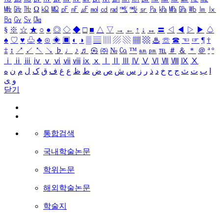
㎒
㎓
㎔
Ω
㏀
㏁
㎊
㎋
㎌
㏖
㏅
㎭
㎮
㎯
㏛
㎩
㎪
㎫
㎬
㏝
㏐
㏓
㏃
㏉
㏜
㏆
§
※
☆
★
○
●
◎
◇
◆
□
■
△
▽
→
←
↑
↓
↔
〓
◁
◀
▷
▶
♤
♠
♡
♥
♧
♣
⊙
◈
▣
◐
◑
▒
▤
▥
▨
▧
▦
▩
♨
☏
☎
☜
☞
¶
†
‡
↕
↗
↙
↖
↘
♭
♩
♪
♬
㉿
㈜
№
㏇
™
㏂
㏘
℡
＃
＆
＊
＠
ª
º
ⅰ
ⅱ
ⅲ
ⅳ
ⅴ
ⅵ
ⅶ
ⅷ
ⅸ
ⅹ
Ⅰ
Ⅱ
Ⅲ
Ⅳ
Ⅴ
Ⅵ
Ⅶ
Ⅷ
Ⅸ
Ⅹ
ا
ب
ت
ث
ج
ح
خ
د
ذ
ر
ز
س
ش
ص
ض
ط
ظ
ع
غ
ف
ق
ک
ل
م
ن
ه
و
ی
닫기
통합검색
국내학술논문
학위논문
해외학술논문
학술지