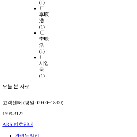
(1)
은
는
n
u
에
구
전
지
e
m
관
이
李暎
무
에
r
i
심
다
浩
할
대
a
n
을
.
(1)
뿐
해
t
i
갖
횡
만
본
e
u
게
방
李映
아
논
r
m
되
향
浩
니
문
e
a
면
철
(1)
라
에
s
l
서
근
,
서
i
l
,
간
서영
이
살
d
o
지
격
욱
러
펴
u
y
속
,
(1)
한
보
a
s
적
보
노
았
l
a
으
강
오늘 본 자료
동
다
s
n
로
유
법
.
t
d
영
무
적
종
고객센터 (평일: 09:00~18:00)
r
w
감
,
인
합
e
h
을
수
1599-3122
문
적
s
e
얻
평
제
인
s
n
었
하
ARS 번호안내
를
결
b
w
던
중
명
론
y
e
한
P
관련누리집