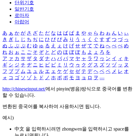
단위기호
일반기호
로마자
아랍어
あ
ぁ
か
が
さ
ざ
た
だ
な
は
ば
ぱ
ま
や
ゃ
ら
わ
ゎ
ん
い
ぃ
き
ぎ
し
じ
ち
ぢ
に
ひ
び
ぴ
み
り
う
ぅ
く
ぐ
す
ず
つ
づ
っ
ぬ
ふ
ぶ
ぷ
む
ゆ
ゅ
る
え
ぇ
け
げ
せ
ぜ
て
で
ね
へ
べ
ぺ
め
れ
お
ぉ
こ
ご
そ
ぞ
と
ど
の
ほ
ぼ
ぽ
も
よ
ょ
ろ
を
ア
ァ
カ
サ
ザ
タ
ダ
ナ
ハ
バ
パ
マ
ヤ
ャ
ラ
ワ
ヮ
ン
イ
ィ
キ
ギ
シ
ジ
チ
ヂ
ニ
ヒ
ビ
ピ
ミ
リ
ウ
ゥ
ク
グ
ス
ズ
ツ
ヅ
ッ
ヌ
フ
ブ
プ
ム
ユ
ュ
ル
エ
ェ
ケ
ゲ
セ
ゼ
テ
デ
ヘ
ベ
ペ
メ
レ
オ
ォ
コ
ゴ
ソ
ゾ
ト
ド
ノ
ホ
ボ
ポ
モ
ヨ
ョ
ロ
ヲ
―
http://chineseinput.net/
에서 pinyin(병음)방식으로 중국어를 변환
할 수 있습니다.
변환된 중국어를 복사하여 사용하시면 됩니다.
예시)
中文 을 입력하시려면
zhongwen
을 입력하시고 space를
누르시면됩니다.