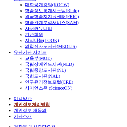
확
은
t
l
국
a
대학공개강의(KOCW)
히
다
h
d
고
t
학술정보통계시스템(Rinfo)
해
음
e
i
건
t
외국학술지지원센터(FRIC)
결
과
r
n
축
e
학술관계분석서비스(SAM)
할
같
m
g
(
r
사서커뮤니티
수
다
a
l
古
n
기관회원
있
.
l
i
建
을
지식나눔(LOOK)
는
첫
s
g
築
달
의학전자도서관(MEDLIS)
이
째
t
h
)
리
유관기관 사이트
론
,
r
t
의
하
적
지
교육부(MOE)
e
-
대
여
기
하
국립장애인도서관(NLD)
s
w
표
국
초
철
국립중앙도서관(NL)
s
e
적
내
와
무
t
i
국회도서관(NAL)
인
의
실
료
h
g
건
실
연구윤리정보포털(CRE)
무
이
a
h
축
정
사이언스온 (ScienceON)
적
용
t
i
물
에
경
기
이용약관
i
n
중
합
험
준
s
g
개인정보처리방침
,
리
이
인
t
m
조
적
개인정보 재동의
적
6
e
e
선
인
기관소개
어
5
m
t
후
단
아
세
저작물 게시중단요청
p
a
기
일