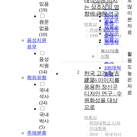
내식성에 미치
로
순
있음
10개씩 출력
내림차순
많
는 상조성의 영
인기도
(19)
이
향에 관한 연구
순
조회
10개씩
본
연도순
원문
출력
박희상
자
제목순
없음
20개씩
연세대학교
료
저자순
(10)
출력
1999
국내박사
발행기
음성지원
30개씩
관순
유무
출력
복사/대출
활
50개씩
신청
음성
용
출력
지원
도
100개씩
(14)
2
한국 고건축(古
높
출력
학위유형
은
建築) 이미지를
자
응용한 장신구
국내
료
디자인 연구 : 수
석사
원화성을 대상
(24)
으로
국내
박희상
박사
한양대학교 디자
(5)
인대학원
주제분류
2010
국내석사