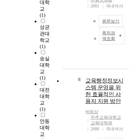
中央大學校
대학
d
W
의
2001
국내석사
교
v
e
질
(1)
i
l
이
원문보기
a
d
높
성균
w
i
아
목차검
관대
e
n
지
본
색조회
학교
l
g
면
연
(1)
d
(
서
구
i
F
장
는
숭실
n
S
신
최
대학
g
W
구
근
교
p
)
의
새
(1)
r
h
의
로
8
교육행정정보시
o
a
미
운
스템 운영을 위
대전
c
s
와
실
한 효율적인 사
대학
e
b
기
험
용자 지원 방안
교
s
e
능
기
(1)
s
e
도
법
박희상
.
n
변
으
전주교육대학교
안동
W
w
화
로
교육대학원
대학
e
i
하
구
2006
국내석사
l
d
교
게
조