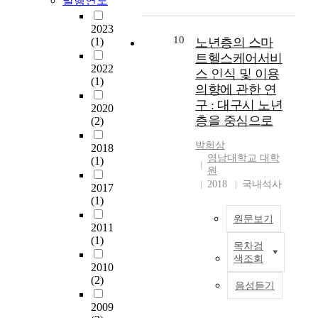
발행연도
근
o
u
념
-
대
c
s
에
D
2023
기
e
t
10
서
y
(1)
노년층의 스마
업
s
r
벗
n
트헬스케어서비
사
s
i
2022
어
a
스 인식 및 이용
이
(1)
i
e
나
m
의향에 관한 연
에
n
s
자
i
구 : 대구시 노년
2020
서
i
s
신
c
층을 중심으로
(2)
기
n
u
의
T
업
d
c
개
e
박희상
2018
경
u
h
성
s
영남대학교 대학
(1)
쟁
s
a
을
t
원
력
t
s
표
)
2018
국내석사
2017
확
r
a
현
을
(1)
보
y
u
하
통
원문보기
차
o
t
기
하
2011
원
f
o
위
여
(1)
목차검
에
이
a
m
한
1
색조회
서
미
c
o
2010
,
9
급
도
(2)
a
b
예
9
음성듣기
격
래
r
i
술
2
2009
히
하
,
l
적
년