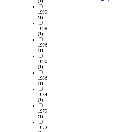
(1)
문
래
n
a
시
에
제
에
e
e
1999
점
비
중
대
(1)
e
r
에
내
에
한
t
o
서
진
1998
서
사
c
s
자
설
(1)
근
회
.
p
신
계
로
적
a
만
된
1996
관
인
B
c
의
R
(1)
계
문
u
e
개
C
의
제
t
i
성
교
1990
이
와
,
n
을
각
(1)
전
불
r
d
부
의
문
안
e
u
각
내
1986
제
감
s
s
하
진
(1)
에
이
i
t
려
성
대
고
d
r
1984
는
능
해
조
(1)
u
i
현
을
고
되
a
e
대
평
1979
찰
고
l
s
인
가
(1)
한
있
s
.
의
하
것
는
t
욕
고
1972
이
시
r
A
구
섬