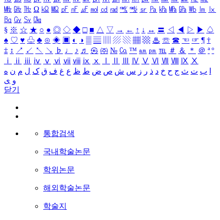
㎒
㎓
㎔
Ω
㏀
㏁
㎊
㎋
㎌
㏖
㏅
㎭
㎮
㎯
㏛
㎩
㎪
㎫
㎬
㏝
㏐
㏓
㏃
㏉
㏜
㏆
§
※
☆
★
○
●
◎
◇
◆
□
■
△
▽
→
←
↑
↓
↔
〓
◁
◀
▷
▶
♤
♠
♡
♥
♧
♣
⊙
◈
▣
◐
◑
▒
▤
▥
▨
▧
▦
▩
♨
☏
☎
☜
☞
¶
†
‡
↕
↗
↙
↖
↘
♭
♩
♪
♬
㉿
㈜
№
㏇
™
㏂
㏘
℡
＃
＆
＊
＠
ª
º
ⅰ
ⅱ
ⅲ
ⅳ
ⅴ
ⅵ
ⅶ
ⅷ
ⅸ
ⅹ
Ⅰ
Ⅱ
Ⅲ
Ⅳ
Ⅴ
Ⅵ
Ⅶ
Ⅷ
Ⅸ
Ⅹ
ا
ب
ت
ث
ج
ح
خ
د
ذ
ر
ز
س
ش
ص
ض
ط
ظ
ع
غ
ف
ق
ک
ل
م
ن
ه
و
ی
닫기
통합검색
국내학술논문
학위논문
해외학술논문
학술지