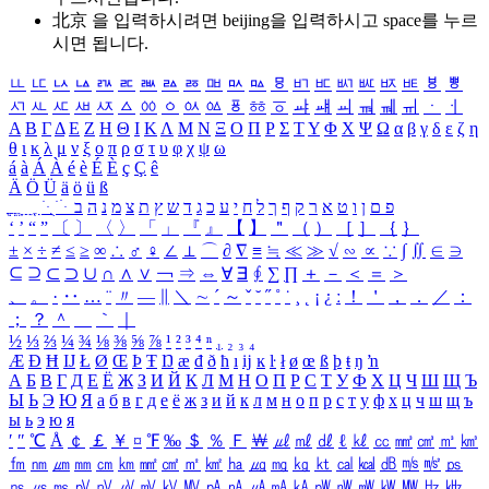
北京 을 입력하시려면
beijing
을 입력하시고 space를 누르
시면 됩니다.
ㅥ
ㅦ
ㅧ
ㅨ
ㅩ
ㅪ
ㅫ
ㅬ
ㅭ
ㅮ
ㅯ
ㅰ
ㅱ
ㅲ
ㅳ
ㅴ
ㅵ
ㅶ
ㅷ
ㅸ
ㅹ
ㅺ
ㅻ
ㅼ
ㅽ
ㅾ
ㅿ
ㆀ
ㆁ
ㆂ
ㆃ
ㆄ
ㆅ
ㆆ
ㆇ
ㆈ
ㆉ
ㆊ
ㆋ
ㆌ
ㆍ
ㆎ
Α
Β
Γ
Δ
Ε
Ζ
Η
Θ
Ι
Κ
Λ
Μ
Ν
Ξ
Ο
Π
Ρ
Σ
Τ
Υ
Φ
Χ
Ψ
Ω
α
β
γ
δ
ε
ζ
η
θ
ι
κ
λ
μ
ν
ξ
ο
π
ρ
σ
τ
υ
φ
χ
ψ
ω
á
à
Á
À
é
è
É
È
ç
Ç
ê
Ä
Ö
Ü
ä
ö
ü
ß
ְ
ֳ
ֲ
ֱ
ָ
ַ
ֵ
ֶ
ִ
ֹ
ּ
ֻ
ׂ
ׁ
ּ
ב
ה
נ
מ
צ
ת
ץ
ש
ד
ג
כ
ע
י
ח
ל
ך
ף
ק
ר
א
ט
ו
ן
ם
פ
‘
’
“
”
〔
〕
〈
〉
「
」
『
』
【
】
＂
（
）
［
］
｛
｝
±
×
÷
≠
≤
≥
∞
∴
♂
♀
∠
⊥
⌒
∂
∇
≡
≒
≪
≫
√
∽
∝
∵
∫
∬
∈
∋
⊆
⊇
⊂
⊃
∪
∩
∧
∨
￢
⇒
⇔
∀
∃
∮
∑
∏
＋
－
＜
＝
＞
、
。
·
‥
…
¨
〃
―
∥
＼
∼
´
～
ˇ
˘
˝
˚
˙
¸
˛
¡
¿
ː
！
＇
，
．
／
：
；
？
＾
＿
｀
｜
½
⅓
⅔
¼
¾
⅛
⅜
⅝
⅞
¹
²
³
⁴
ⁿ
₁
₂
₃
₄
Æ
Ð
Ħ
Ĳ
Ł
Ø
Œ
Þ
Ŧ
Ŋ
æ
đ
ð
ħ
ı
ĳ
ĸ
ŀ
ł
ø
œ
ß
þ
ŧ
ŋ
ŉ
А
Б
В
Г
Д
Е
Ё
Ж
З
И
Й
К
Л
М
Н
О
П
Р
С
Т
У
Ф
Х
Ц
Ч
Ш
Щ
Ъ
Ы
Ь
Э
Ю
Я
а
б
в
г
д
е
ё
ж
з
и
й
к
л
м
н
о
п
р
с
т
у
ф
х
ц
ч
ш
щ
ъ
ы
ь
э
ю
я
′
″
℃
Å
￠
￡
￥
¤
℉
‰
＄
％
Ｆ
￦
㎕
㎖
㎗
ℓ
㎘
㏄
㎣
㎤
㎥
㎦
㎙
㎚
㎛
㎜
㎝
㎞
㎟
㎠
㎡
㎢
㏊
㎍
㎎
㎏
㏏
㎈
㎉
㏈
㎧
㎨
㎰
㎱
㎲
㎳
㎴
㎵
㎶
㎷
㎸
㎹
㎀
㎁
㎂
㎃
㎄
㎺
㎻
㎽
㎾
㎿
㎐
㎑