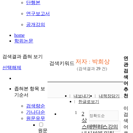
단행본
연구보고서
공개강의
home
학위논문
검색결과 좁혀 보기
연
저자 : 박희상
검색키워드
관
선택해제
(검색결과
29
건)
검
색
어
좁혀본 항목 보
추
기순서
천
내보내기
내책장담기
한글로보기
검색량순
이
가나다순
1
2
검
정확도순
원문유무
상
색
스테인리스강의
내림차순
어
정확도
원문