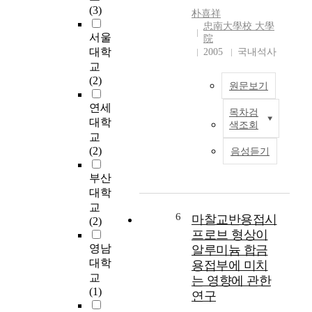
또
(3)
朴喜祥
는
忠南大學校 大學
권
서울
院
력
대학
2005
국내석사
과
교
부
(2)
원문보기
를
과
연세
목차검
M
시
대학
색조회
u
하
교
c
는
(2)
음성듣기
h
등
p
의
부산
r
여
대학
o
러
교
d
가
6
마찰교반용접시
(2)
u
지
프로브 형상이
c
상
영남
알루미늄 합금
t
징
대학
용접부에 미치
s
적
교
는 영향에 관한
t
인
(1)
연구
h
의
a
미