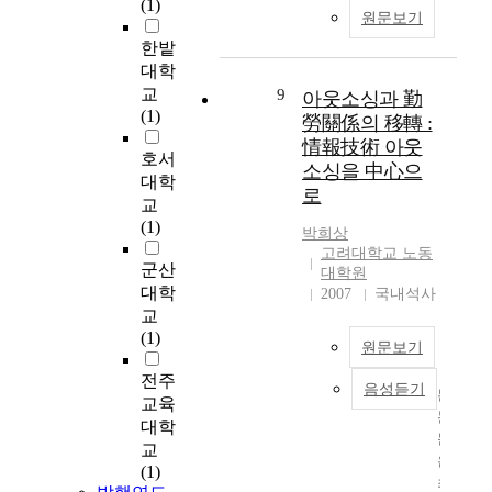
d
e
(1)
되
물
원문보기
i
l
었
의
한밭
n
y
다
동
g
u
대학
.
적
i
s
부
효
교
9
아웃소싱과 勤
s
i
를
과
(1)
勞關係의 移轉 :
t
n
과
를
情報技術 아웃
h
g
호서
시
고
소싱을 中心으
a
i
하
려
대학
로
t
n
는
한
교
i
a
용
유
(1)
박희상
s
l
도
사
고려대학교 노동
e
l
로
동
군산
대학원
s
k
장
적
대학
2007
국내석사
s
i
신
실
교
e
n
구
험
(1)
원문보기
n
d
를
(
t
s
소
P
전주
음성듣기
본
i
o
유
s
교육
논
a
f
하
e
대학
문
l
i
려
u
교
은
p
n
는
d
(1)
최
r
d
개
o