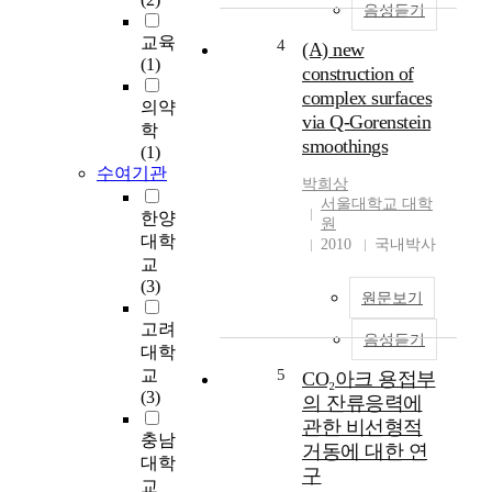
음성듣기
의
사
교육
4
(A) new
회
(1)
construction of
적
complex surfaces
신
의약
via Q-Gorenstein
분
학
smoothings
을
(1)
표
수여기관
박희상
현
서울대학교 대학
하
한양
원
거
대학
2010
국내박사
나
교
종
(3)
원문보기
교
적
고려
음성듣기
⋅
대학
주
교
5
CO₂아크 용접부
술
(3)
의 잔류응력에
적
관한 비선형적
의
충남
거동에 대한 연
미
대학
구
,
교