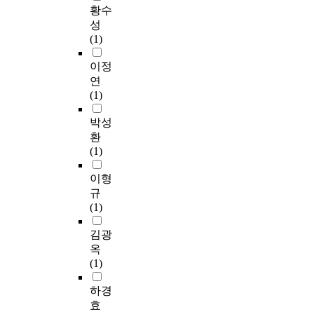
p
h
요
의
황수
에
들
p
e
로
내
성
이
이
e
F
하
진
(1)
에
어
n
S
고
성
관
떻
a
W
있
능
이정
련
게
t
,
다
향
연
된
생
w
g
.
상
(1)
근
각
e
e
이
및
로
하
l
n
에
보
박성
관
고
d
e
본
강
환
계
있
i
r
연
효
(1)
의
고
n
a
구
과
이
,
g
l
는
를
이형
전
받
p
l
평
평
규
문
아
r
y
소
가
(1)
제
들
o
u
잊
하
를
일
c
s
혀
기
김광
규
준
e
e
져
위
옥
율
비
s
d
가
한
(1)
한
가
s
i
는
실
법
되
.
n
옛
험
하경
규
어
G
a
건
적
효
정
있
e
l
축
연