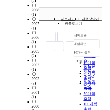
(2)
확
고
s
e
⋅
도
산
있
h
,
표
로
2008
되
는
i
t
현
교
(1)
고
세
p
r
적
표
내보내기
내책장담기
있
계
,
a
개
준
2007
한글로보기
는
적
c
i
념
시
(1)
정
인
o
n
의
방
정확도순
보
고
n
,
장
서
2006
기
령
s
s
신
내
(1)
내림차순
술
화
정확도
t
h
구
진
분
추
순
r
i
2005
로
설
10개씩 출력
내림차순
야
세
(2)
인기도
u
p
사
계
의
에
c
b
순
용
규
조회
10개씩
2003
아
발
t
u
되
정
연도순
출력
(1)
웃
맞
i
i
기
1
제목순
20개씩
소
추
o
l
시
)
저자순
출력
2002
싱
어
n
d
작
이
발행기
(2)
30개씩
에
,
,
i
했
도
관순
출력
관
다
m
n
다
입
2001
50개씩
련
가
a
g
.
되
(1)
출력
된
오
c
a
이
기
100개씩
법
는
h
n
러
이
2000
출력
적
미
i
d
한
전