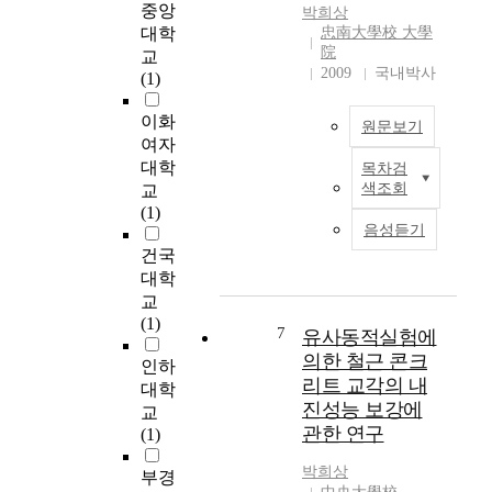
중앙
박희상
t
로
대학
忠南大學校 大學
w
사
院
교
e
용
2009
국내박사
(1)
u
되
s
었
이화
원문보기
e
다
여자
a
.
대학
목차검
r
T
그
색조회
교
e
h
러
(1)
t
e
나
음성듣기
h
F
경
건국
a
r
제
대학
t
i
가
교
i
c
풍
(1)
s
t
요
7
유사동적실험에
p
i
로
의한 철근 콘크
인하
r
o
워
리트 교각의 내
대학
o
n
짐
진성능 보강에
교
d
S
에
관한 연구
(1)
u
t
따
c
i
라
박희상
부경
e
r
삶