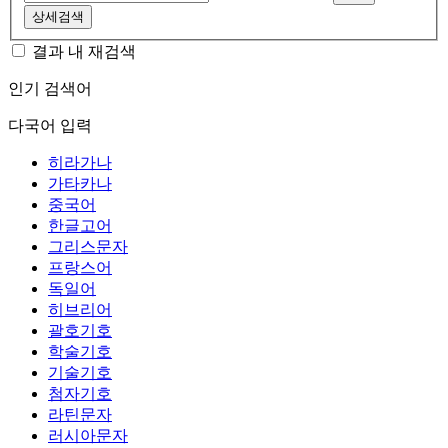
상세검색
결과 내 재검색
인기 검색어
다국어 입력
히라가나
가타카나
중국어
한글고어
그리스문자
프랑스어
독일어
히브리어
괄호기호
학술기호
기술기호
첨자기호
라틴문자
러시아문자