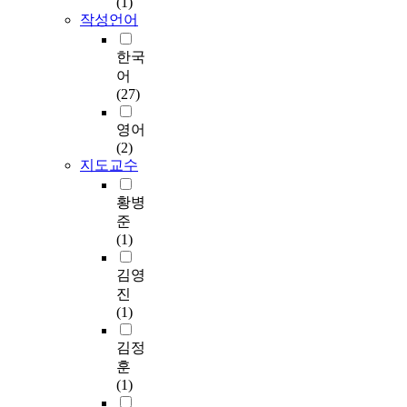
(1)
다
점
e
s
에
유
작성언어
.
에
s
t
부
보
정
서
s
h
응
강
한국
보
노
h
i
하
공
어
기
인
a
s
기
법
(27)
술
을
p
s
위
을
아
위
p
t
해
이
영어
웃
한
e
u
오
용
(2)
소
스
n
d
늘
하
지도교수
싱
마
s
y
날
여
이
트
b
i
,
보
황병
급
헬
y
s
보
강
준
격
스
h
f
다
된
(1)
하
케
e
o
창
기
게
어
a
c
의
존
김영
증
서
t
u
적
비
진
가
비
t
s
인
내
(1)
하
스
h
e
디
진
고
에
a
d
자
R
김정
있
대
t
o
인
C
훈
는
해
h
n
을
교
(1)
반
노
a
t
필
각
면
인