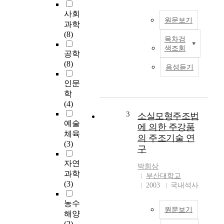
사회
원문보기
과학
(8)
목차검
고
색조회
대
공학
인
(8)
음성듣기
간
이
인문
생
학
활
(4)
하
3
소실모형주조법
면
예술
에 의한 주강품
서
체육
의 주조기술 연
사
(3)
구
용
한
자연
박희상
장
과학
부산대학교
신
(3)
2003
국내석사
구
는
농수
원문보기
자
해양
신
(2)