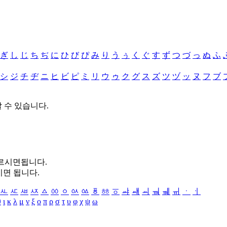
ぎ
し
じ
ち
ぢ
に
ひ
び
ぴ
み
り
う
ぅ
く
ぐ
す
ず
つ
づ
っ
ぬ
ふ
シ
ジ
チ
ヂ
ニ
ヒ
ビ
ピ
ミ
リ
ウ
ゥ
ク
グ
ス
ズ
ツ
ヅ
ッ
ヌ
フ
ブ
할 수 있습니다.
누르시면됩니다.
시면 됩니다.
ㅻ
ㅼ
ㅽ
ㅾ
ㅿ
ㆀ
ㆁ
ㆂ
ㆃ
ㆄ
ㆅ
ㆆ
ㆇ
ㆈ
ㆉ
ㆊ
ㆋ
ㆌ
ㆍ
ㆎ
θ
ι
κ
λ
μ
ν
ξ
ο
π
ρ
σ
τ
υ
φ
χ
ψ
ω