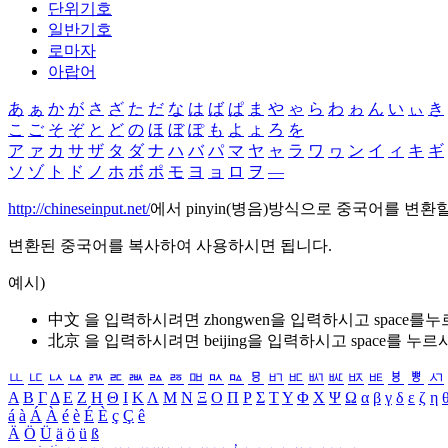
단위기호
일반기호
로마자
아랍어
あ
ぁ
か
が
さ
ざ
た
だ
な
は
ば
ぱ
ま
や
ゃ
ら
わ
ゎ
ん
い
ぃ
き
こ
ご
そ
ぞ
と
ど
の
ほ
ぼ
ぽ
も
よ
ょ
ろ
を
ア
ァ
カ
サ
ザ
タ
ダ
ナ
ハ
バ
パ
マ
ヤ
ャ
ラ
ワ
ヮ
ン
イ
ィ
キ
ギ
ソ
ゾ
ト
ド
ノ
ホ
ボ
ポ
モ
ヨ
ョ
ロ
ヲ
―
http://chineseinput.net/
에서 pinyin(병음)방식으로 중국어를 변환
변환된 중국어를 복사하여 사용하시면 됩니다.
예시)
中文 을 입력하시려면
zhongwen
을 입력하시고 space를
北京 을 입력하시려면
beijing
을 입력하시고 space를 누르
ㅥ
ㅦ
ㅧ
ㅨ
ㅩ
ㅪ
ㅫ
ㅬ
ㅭ
ㅮ
ㅯ
ㅰ
ㅱ
ㅲ
ㅳ
ㅴ
ㅵ
ㅶ
ㅷ
ㅸ
ㅹ
ㅺ
Α
Β
Γ
Δ
Ε
Ζ
Η
Θ
Ι
Κ
Λ
Μ
Ν
Ξ
Ο
Π
Ρ
Σ
Τ
Υ
Φ
Χ
Ψ
Ω
α
β
γ
δ
ε
ζ
η
á
à
Á
À
é
è
É
È
ç
Ç
ê
Ä
Ö
Ü
ä
ö
ü
ß