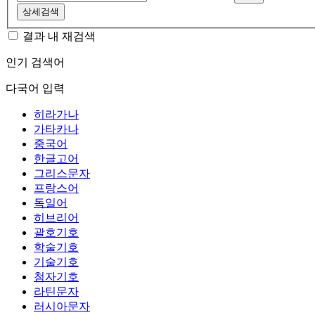
상세검색
결과 내 재검색
인기 검색어
다국어 입력
히라가나
가타카나
중국어
한글고어
그리스문자
프랑스어
독일어
히브리어
괄호기호
학술기호
기술기호
첨자기호
라틴문자
러시아문자