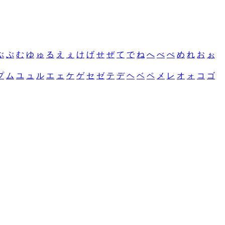
ぶ
ぷ
む
ゆ
ゅ
る
え
ぇ
け
げ
せ
ぜ
て
で
ね
へ
べ
ぺ
め
れ
お
ぉ
プ
ム
ユ
ュ
ル
エ
ェ
ケ
ゲ
セ
ゼ
テ
デ
ヘ
ベ
ペ
メ
レ
オ
ォ
コ
ゴ