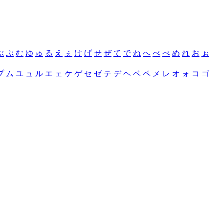
ぶ
ぷ
む
ゆ
ゅ
る
え
ぇ
け
げ
せ
ぜ
て
で
ね
へ
べ
ぺ
め
れ
お
ぉ
プ
ム
ユ
ュ
ル
エ
ェ
ケ
ゲ
セ
ゼ
テ
デ
ヘ
ベ
ペ
メ
レ
オ
ォ
コ
ゴ