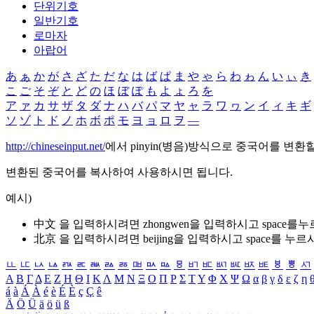
단위기호
일반기호
로마자
아랍어
あ
ぁ
か
が
さ
ざ
た
だ
な
は
ば
ぱ
ま
や
ゃ
ら
わ
ゎ
ん
い
ぃ
き
こ
ご
そ
ぞ
と
ど
の
ほ
ぼ
ぽ
も
よ
ょ
ろ
を
ア
ァ
カ
サ
ザ
タ
ダ
ナ
ハ
バ
パ
マ
ヤ
ャ
ラ
ワ
ヮ
ン
イ
ィ
キ
ギ
ソ
ゾ
ト
ド
ノ
ホ
ボ
ポ
モ
ヨ
ョ
ロ
ヲ
―
http://chineseinput.net/
에서 pinyin(병음)방식으로 중국어를 변환
변환된 중국어를 복사하여 사용하시면 됩니다.
예시)
中文 을 입력하시려면
zhongwen
을 입력하시고 space를
北京 을 입력하시려면
beijing
을 입력하시고 space를 누르
ㅥ
ㅦ
ㅧ
ㅨ
ㅩ
ㅪ
ㅫ
ㅬ
ㅭ
ㅮ
ㅯ
ㅰ
ㅱ
ㅲ
ㅳ
ㅴ
ㅵ
ㅶ
ㅷ
ㅸ
ㅹ
ㅺ
Α
Β
Γ
Δ
Ε
Ζ
Η
Θ
Ι
Κ
Λ
Μ
Ν
Ξ
Ο
Π
Ρ
Σ
Τ
Υ
Φ
Χ
Ψ
Ω
α
β
γ
δ
ε
ζ
η
á
à
Á
À
é
è
É
È
ç
Ç
ê
Ä
Ö
Ü
ä
ö
ü
ß