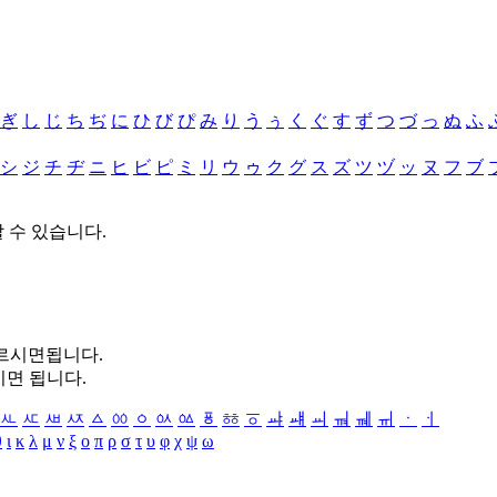
ぎ
し
じ
ち
ぢ
に
ひ
び
ぴ
み
り
う
ぅ
く
ぐ
す
ず
つ
づ
っ
ぬ
ふ
シ
ジ
チ
ヂ
ニ
ヒ
ビ
ピ
ミ
リ
ウ
ゥ
ク
グ
ス
ズ
ツ
ヅ
ッ
ヌ
フ
ブ
할 수 있습니다.
누르시면됩니다.
시면 됩니다.
ㅻ
ㅼ
ㅽ
ㅾ
ㅿ
ㆀ
ㆁ
ㆂ
ㆃ
ㆄ
ㆅ
ㆆ
ㆇ
ㆈ
ㆉ
ㆊ
ㆋ
ㆌ
ㆍ
ㆎ
θ
ι
κ
λ
μ
ν
ξ
ο
π
ρ
σ
τ
υ
φ
χ
ψ
ω