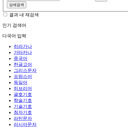
상세검색
결과 내 재검색
인기 검색어
다국어 입력
히라가나
가타카나
중국어
한글고어
그리스문자
프랑스어
독일어
히브리어
괄호기호
학술기호
기술기호
첨자기호
라틴문자
러시아문자