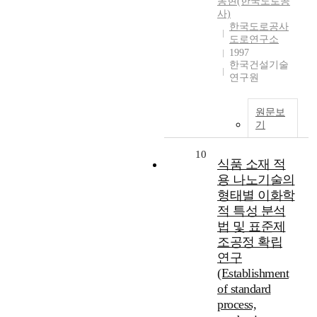
동현(한국도로공
사)
한국도로공사
도로연구소
1997
한국건설기술
연구원
원문보
기
10
식품 소재 적
용 나노기술의
형태별 이화학
적 특성 분석
법 및 표준제
조공정 확립
연구
(Establishment
of standard
process,