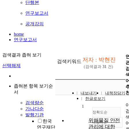
단행본
연구보고서
공개강의
home
연구보고서
검색결과 좁혀 보기
저자 : 박현진
검색키워드
선택해제
(검색결과
31
건)
좁혀본 항목 보기순
서
내보내기
내책장담기
한글로보기
검색량순
1
가나다순
정확도순
발행기관
위해물질 안전
한국
내림차순
정확도
관리에 대한
연구재단