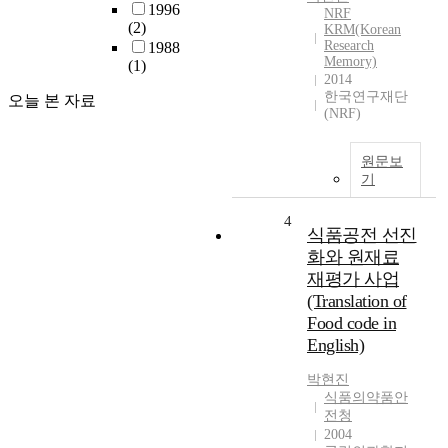
1996
NRF
(2)
KRM(Korean
Research
1988
Memory)
(1)
2014
한국연구재단
오늘 본 자료
(NRF)
원문보
기
4
식품공전 선진
화와 원재료
재평가 사업
(Translation of
Food code in
English)
박현진
식품의약품안
전청
2004