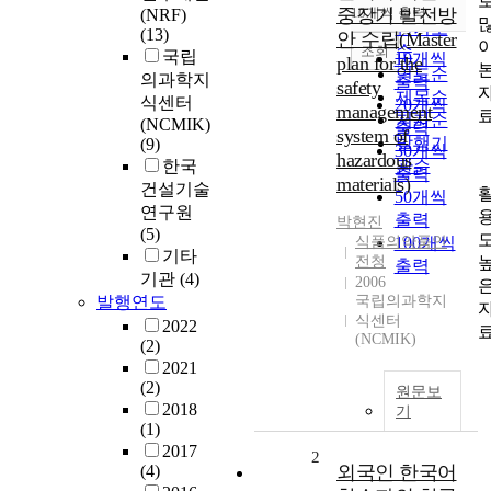
순
중장기 발전방
10개씩 출력
(NRF)
내림차순
인기도
(13)
안 수립(Master
순
조회
국립
10개씩
plan for the
연도순
의과학지
출력
safety
제목순
식센터
20개씩
management
저자순
(NCMIK)
출력
system of
발행기
(9)
30개씩
hazardous
한국
관순
출력
materials)
건설기술
50개씩
연구원
출력
박현진
(5)
식품의약품안
100개씩
기타
전청
출력
기관
(4)
2006
발행연도
국립의과학지
식센터
2022
(NCMIK)
(2)
2021
(2)
원문보
2018
기
(1)
2017
2
(4)
외국인 한국어