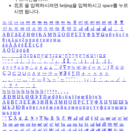
北京 을 입력하시려면
beijing
을 입력하시고 space를 누르
시면 됩니다.
ㅥ
ㅦ
ㅧ
ㅨ
ㅩ
ㅪ
ㅫ
ㅬ
ㅭ
ㅮ
ㅯ
ㅰ
ㅱ
ㅲ
ㅳ
ㅴ
ㅵ
ㅶ
ㅷ
ㅸ
ㅹ
ㅺ
ㅻ
ㅼ
ㅽ
ㅾ
ㅿ
ㆀ
ㆁ
ㆂ
ㆃ
ㆄ
ㆅ
ㆆ
ㆇ
ㆈ
ㆉ
ㆊ
ㆋ
ㆌ
ㆍ
ㆎ
Α
Β
Γ
Δ
Ε
Ζ
Η
Θ
Ι
Κ
Λ
Μ
Ν
Ξ
Ο
Π
Ρ
Σ
Τ
Υ
Φ
Χ
Ψ
Ω
α
β
γ
δ
ε
ζ
η
θ
ι
κ
λ
μ
ν
ξ
ο
π
ρ
σ
τ
υ
φ
χ
ψ
ω
á
à
Á
À
é
è
É
È
ç
Ç
ê
Ä
Ö
Ü
ä
ö
ü
ß
ְ
ֳ
ֲ
ֱ
ָ
ַ
ֵ
ֶ
ִ
ֹ
ּ
ֻ
ׂ
ׁ
ּ
ב
ה
נ
מ
צ
ת
ץ
ש
ד
ג
כ
ע
י
ח
ל
ך
ף
ק
ר
א
ט
ו
ן
ם
פ
‘
’
“
”
〔
〕
〈
〉
「
」
『
』
【
】
＂
（
）
［
］
｛
｝
±
×
÷
≠
≤
≥
∞
∴
♂
♀
∠
⊥
⌒
∂
∇
≡
≒
≪
≫
√
∽
∝
∵
∫
∬
∈
∋
⊆
⊇
⊂
⊃
∪
∩
∧
∨
￢
⇒
⇔
∀
∃
∮
∑
∏
＋
－
＜
＝
＞
、
。
·
‥
…
¨
〃
―
∥
＼
∼
´
～
ˇ
˘
˝
˚
˙
¸
˛
¡
¿
ː
！
＇
，
．
／
：
；
？
＾
＿
｀
｜
½
⅓
⅔
¼
¾
⅛
⅜
⅝
⅞
¹
²
³
⁴
ⁿ
₁
₂
₃
₄
Æ
Ð
Ħ
Ĳ
Ł
Ø
Œ
Þ
Ŧ
Ŋ
æ
đ
ð
ħ
ı
ĳ
ĸ
ŀ
ł
ø
œ
ß
þ
ŧ
ŋ
ŉ
А
Б
В
Г
Д
Е
Ё
Ж
З
И
Й
К
Л
М
Н
О
П
Р
С
Т
У
Ф
Х
Ц
Ч
Ш
Щ
Ъ
Ы
Ь
Э
Ю
Я
а
б
в
г
д
е
ё
ж
з
и
й
к
л
м
н
о
п
р
с
т
у
ф
х
ц
ч
ш
щ
ъ
ы
ь
э
ю
я
′
″
℃
Å
￠
￡
￥
¤
℉
‰
＄
％
Ｆ
￦
㎕
㎖
㎗
ℓ
㎘
㏄
㎣
㎤
㎥
㎦
㎙
㎚
㎛
㎜
㎝
㎞
㎟
㎠
㎡
㎢
㏊
㎍
㎎
㎏
㏏
㎈
㎉
㏈
㎧
㎨
㎰
㎱
㎲
㎳
㎴
㎵
㎶
㎷
㎸
㎹
㎀
㎁
㎂
㎃
㎄
㎺
㎻
㎽
㎾
㎿
㎐
㎑