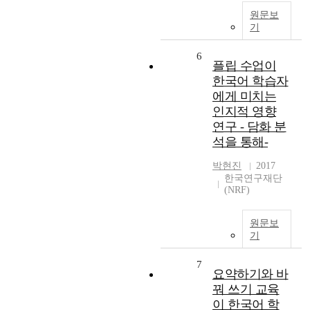
원문보
기
6
플립 수업이
한국어 학습자
에게 미치는
인지적 영향
연구 - 담화 분
석을 통해-
박현진
2017
한국연구재단
(NRF)
원문보
기
7
요약하기와 바
꿔 쓰기 교육
이 한국어 학