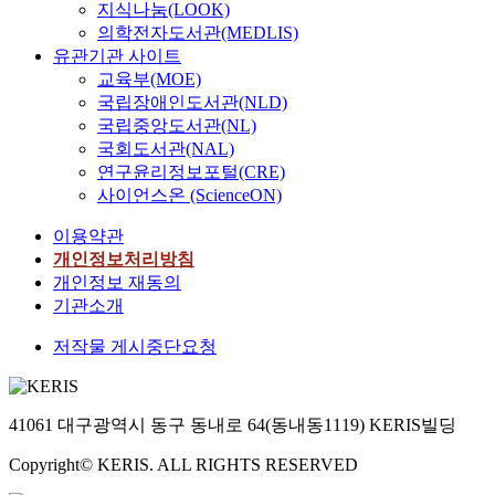
지식나눔(LOOK)
의학전자도서관(MEDLIS)
유관기관 사이트
교육부(MOE)
국립장애인도서관(NLD)
국립중앙도서관(NL)
국회도서관(NAL)
연구윤리정보포털(CRE)
사이언스온 (ScienceON)
이용약관
개인정보처리방침
개인정보 재동의
기관소개
저작물 게시중단요청
41061 대구광역시 동구 동내로 64(동내동1119) KERIS빌딩
Copyright© KERIS. ALL RIGHTS RESERVED