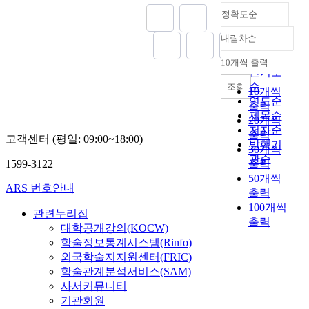
정확도순
내림차순
정확도
순
10개씩 출력
내림차순
인기도
순
조회
10개씩
연도순
출력
제목순
20개씩
저자순
출력
고객센터 (평일: 09:00~18:00)
발행기
30개씩
관순
1599-3122
출력
50개씩
ARS 번호안내
출력
100개씩
관련누리집
출력
대학공개강의(KOCW)
학술정보통계시스템(Rinfo)
외국학술지지원센터(FRIC)
학술관계분석서비스(SAM)
사서커뮤니티
기관회원