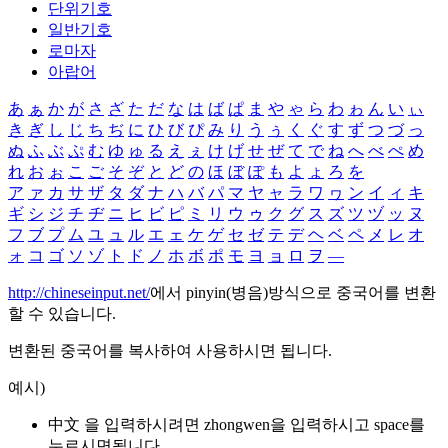
단위기호
일반기호
로마자
아랍어
あ
ぁ
か
が
さ
ざ
た
だ
な
は
ば
ぱ
ま
や
ゃ
ら
わ
ゎ
ん
い
ぃ
き
ぎ
し
じ
ち
ぢ
に
ひ
び
ぴ
み
り
う
ぅ
く
ぐ
す
ず
つ
づ
っ
ぬ
ふ
ぶ
ぷ
む
ゆ
ゅ
る
え
ぇ
け
げ
せ
ぜ
て
で
ね
へ
べ
ぺ
め
れ
お
ぉ
こ
ご
そ
ぞ
と
ど
の
ほ
ぼ
ぽ
も
よ
ょ
ろ
を
ア
ァ
カ
サ
ザ
タ
ダ
ナ
ハ
バ
パ
マ
ヤ
ャ
ラ
ワ
ヮ
ン
イ
ィ
キ
ギ
シ
ジ
チ
ヂ
ニ
ヒ
ビ
ピ
ミ
リ
ウ
ゥ
ク
グ
ス
ズ
ツ
ヅ
ッ
ヌ
フ
ブ
プ
ム
ユ
ュ
ル
エ
ェ
ケ
ゲ
セ
ゼ
テ
デ
ヘ
ベ
ペ
メ
レ
オ
ォ
コ
ゴ
ソ
ゾ
ト
ド
ノ
ホ
ボ
ポ
モ
ヨ
ョ
ロ
ヲ
―
http://chineseinput.net/
에서 pinyin(병음)방식으로 중국어를 변환
할 수 있습니다.
변환된 중국어를 복사하여 사용하시면 됩니다.
예시)
中文 을 입력하시려면
zhongwen
을 입력하시고 space를
누르시면됩니다.