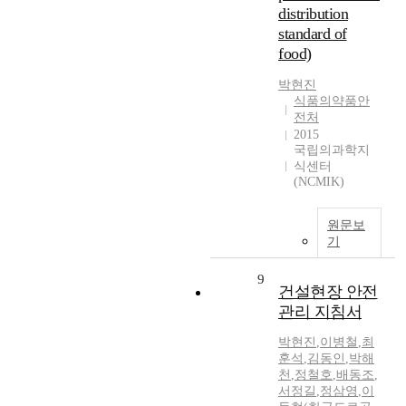
distribution
standard of
food)
박현진
식품의약품안
전처
2015
국립의과학지
식센터
(NCMIK)
원문보
기
9
건설현장 안전
관리 지침서
박현진
,
이병철
,
최
훈석
,
김동인
,
박해
천
,
정철호
,
배동조
,
서정길
,
정삼영
,
이