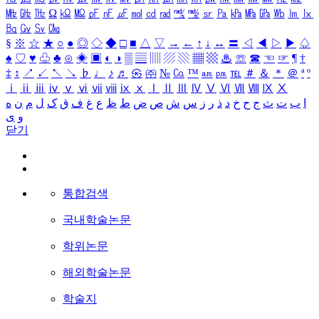
㎒
㎓
㎔
Ω
㏀
㏁
㎊
㎋
㎌
㏖
㏅
㎭
㎮
㎯
㏛
㎩
㎪
㎫
㎬
㏝
㏐
㏓
㏃
㏉
㏜
㏆
§
※
☆
★
○
●
◎
◇
◆
□
■
△
▽
→
←
↑
↓
↔
〓
◁
◀
▷
▶
♤
♠
♡
♥
♧
♣
⊙
◈
▣
◐
◑
▒
▤
▥
▨
▧
▦
▩
♨
☏
☎
☜
☞
¶
†
‡
↕
↗
↙
↖
↘
♭
♩
♪
♬
㉿
㈜
№
㏇
™
㏂
㏘
℡
＃
＆
＊
＠
ª
º
ⅰ
ⅱ
ⅲ
ⅳ
ⅴ
ⅵ
ⅶ
ⅷ
ⅸ
ⅹ
Ⅰ
Ⅱ
Ⅲ
Ⅳ
Ⅴ
Ⅵ
Ⅶ
Ⅷ
Ⅸ
Ⅹ
ا
ب
ت
ث
ج
ح
خ
د
ذ
ر
ز
س
ش
ص
ض
ط
ظ
ع
غ
ف
ق
ک
ل
م
ن
ه
و
ی
닫기
통합검색
국내학술논문
학위논문
해외학술논문
학술지