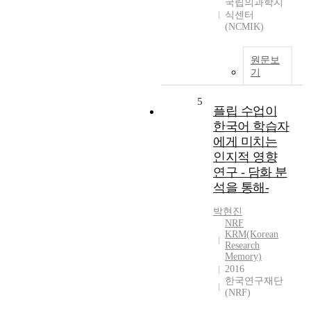
국립의과학지
식센터
(NCMIK)
원문보
기
5
플립 수업이
한국어 학습자
에게 미치는
인지적 영향
연구 - 담화 분
석을 통해-
박현진
NRF
KRM(Korean
Research
Memory)
2016
한국연구재단
(NRF)