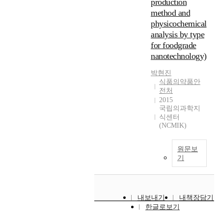
production
method and
physicochemical
analysis by type
for foodgrade
nanotechnology)
박현진
식품의약품안
전처
2015
국립의과학지
식센터
(NCMIK)
원문보
기
내보내기
내책장담기
한글로보기