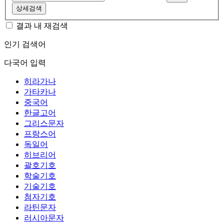
상세검색
결과 내 재검색
인기 검색어
다국어 입력
히라가나
가타카나
중국어
한글고어
그리스문자
프랑스어
독일어
히브리어
괄호기호
학술기호
기술기호
첨자기호
라틴문자
러시아문자