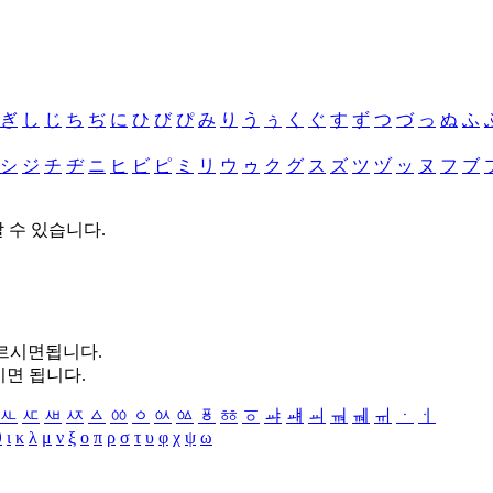
ぎ
し
じ
ち
ぢ
に
ひ
び
ぴ
み
り
う
ぅ
く
ぐ
す
ず
つ
づ
っ
ぬ
ふ
シ
ジ
チ
ヂ
ニ
ヒ
ビ
ピ
ミ
リ
ウ
ゥ
ク
グ
ス
ズ
ツ
ヅ
ッ
ヌ
フ
ブ
할 수 있습니다.
누르시면됩니다.
시면 됩니다.
ㅻ
ㅼ
ㅽ
ㅾ
ㅿ
ㆀ
ㆁ
ㆂ
ㆃ
ㆄ
ㆅ
ㆆ
ㆇ
ㆈ
ㆉ
ㆊ
ㆋ
ㆌ
ㆍ
ㆎ
θ
ι
κ
λ
μ
ν
ξ
ο
π
ρ
σ
τ
υ
φ
χ
ψ
ω