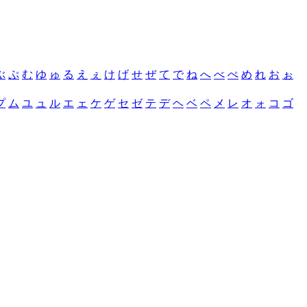
ぶ
ぷ
む
ゆ
ゅ
る
え
ぇ
け
げ
せ
ぜ
て
で
ね
へ
べ
ぺ
め
れ
お
ぉ
プ
ム
ユ
ュ
ル
エ
ェ
ケ
ゲ
セ
ゼ
テ
デ
ヘ
ベ
ペ
メ
レ
オ
ォ
コ
ゴ