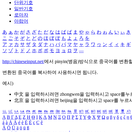
단위기호
일반기호
로마자
아랍어
あ
ぁ
か
が
さ
ざ
た
だ
な
は
ば
ぱ
ま
や
ゃ
ら
わ
ゎ
ん
い
ぃ
き
こ
ご
そ
ぞ
と
ど
の
ほ
ぼ
ぽ
も
よ
ょ
ろ
を
ア
ァ
カ
サ
ザ
タ
ダ
ナ
ハ
バ
パ
マ
ヤ
ャ
ラ
ワ
ヮ
ン
イ
ィ
キ
ギ
ソ
ゾ
ト
ド
ノ
ホ
ボ
ポ
モ
ヨ
ョ
ロ
ヲ
―
http://chineseinput.net/
에서 pinyin(병음)방식으로 중국어를 변환
변환된 중국어를 복사하여 사용하시면 됩니다.
예시)
中文 을 입력하시려면
zhongwen
을 입력하시고 space를
北京 을 입력하시려면
beijing
을 입력하시고 space를 누르
ㅥ
ㅦ
ㅧ
ㅨ
ㅩ
ㅪ
ㅫ
ㅬ
ㅭ
ㅮ
ㅯ
ㅰ
ㅱ
ㅲ
ㅳ
ㅴ
ㅵ
ㅶ
ㅷ
ㅸ
ㅹ
ㅺ
Α
Β
Γ
Δ
Ε
Ζ
Η
Θ
Ι
Κ
Λ
Μ
Ν
Ξ
Ο
Π
Ρ
Σ
Τ
Υ
Φ
Χ
Ψ
Ω
α
β
γ
δ
ε
ζ
η
á
à
Á
À
é
è
É
È
ç
Ç
ê
Ä
Ö
Ü
ä
ö
ü
ß