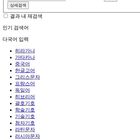
상세검색
결과 내 재검색
인기 검색어
다국어 입력
히라가나
가타카나
중국어
한글고어
그리스문자
프랑스어
독일어
히브리어
괄호기호
학술기호
기술기호
첨자기호
라틴문자
러시아문자