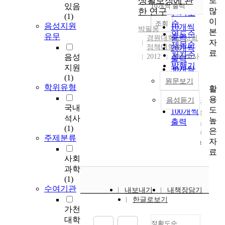
생활보장에 관
로
순
있음
10개씩 출력
내림차순
많
한 연구
인기도
(1)
이
순
조회
음성지원
10개씩
박필웅
본
연도순
유무
출력
경원대학교 사회
자
제목순
정책대학원
20개씩
료
저자순
음성
2012
국내석사
출력
발행기
지원
30개씩
관순
(1)
출력
원문보기
학위유형
활
50개씩
용
음성듣기
출력
국
국내
도
100개씩
문
석사
높
출력
초
(1)
은
록
주제분류
자
베
료
이
사회
비
과학
붐
(1)
세
수여기관
내보내기
내책장담기
대
한글로보기
노
가천
후
대학
정확도순
생