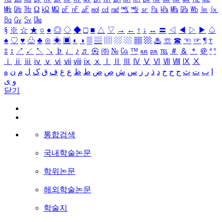
㎒
㎓
㎔
Ω
㏀
㏁
㎊
㎋
㎌
㏖
㏅
㎭
㎮
㎯
㏛
㎩
㎪
㎫
㎬
㏝
㏐
㏓
㏃
㏉
㏜
㏆
§
※
☆
★
○
●
◎
◇
◆
□
■
△
▽
→
←
↑
↓
↔
〓
◁
◀
▷
▶
♤
♠
♡
♥
♧
♣
⊙
◈
▣
◐
◑
▒
▤
▥
▨
▧
▦
▩
♨
☏
☎
☜
☞
¶
†
‡
↕
↗
↙
↖
↘
♭
♩
♪
♬
㉿
㈜
№
㏇
™
㏂
㏘
℡
＃
＆
＊
＠
ª
º
ⅰ
ⅱ
ⅲ
ⅳ
ⅴ
ⅵ
ⅶ
ⅷ
ⅸ
ⅹ
Ⅰ
Ⅱ
Ⅲ
Ⅳ
Ⅴ
Ⅵ
Ⅶ
Ⅷ
Ⅸ
Ⅹ
ا
ب
ت
ث
ج
ح
خ
د
ذ
ر
ز
س
ش
ص
ض
ط
ظ
ع
غ
ف
ق
ک
ل
م
ن
ه
و
ی
닫기
통합검색
국내학술논문
학위논문
해외학술논문
학술지