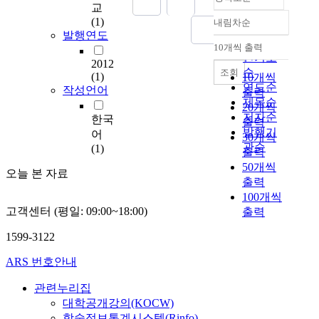
교
활
(1)
내림차순
보
정확도
발행연도
장
순
10개씩 출력
내림차순
에
인기도
2012
관
순
조회
(1)
10개씩
한
연도순
작성언어
출력
연
제목순
20개씩
구
저자순
한국
출력
박
발행기
어
30개씩
필
관순
(1)
출력
웅
50개씩
경
오늘 본 자료
출력
원
100개씩
대
고객센터 (평일: 09:00~18:00)
출력
학
교
1599-3122
사
회
ARS 번호안내
정
책
관련누리집
대
대학공개강의(KOCW)
학
학술정보통계시스템(Rinfo)