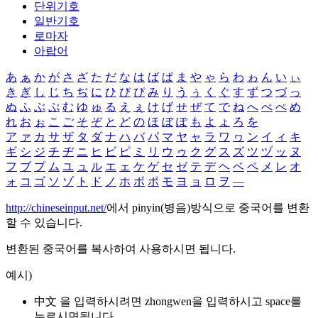
단위기호
일반기호
로마자
아랍어
あ
ぁ
か
が
さ
ざ
た
だ
な
は
ば
ぱ
ま
や
ゃ
ら
わ
ゎ
ん
い
ぃ
き
ぎ
し
じ
ち
ぢ
に
ひ
び
ぴ
み
り
う
ぅ
く
ぐ
す
ず
つ
づ
っ
ぬ
ふ
ぶ
ぷ
む
ゆ
ゅ
る
え
ぇ
け
げ
せ
ぜ
て
で
ね
へ
べ
ぺ
め
れ
お
ぉ
こ
ご
そ
ぞ
と
ど
の
ほ
ぼ
ぽ
も
よ
ょ
ろ
を
ア
ァ
カ
サ
ザ
タ
ダ
ナ
ハ
バ
パ
マ
ヤ
ャ
ラ
ワ
ヮ
ン
イ
ィ
キ
ギ
シ
ジ
チ
ヂ
ニ
ヒ
ビ
ピ
ミ
リ
ウ
ゥ
ク
グ
ス
ズ
ツ
ヅ
ッ
ヌ
フ
ブ
プ
ム
ユ
ュ
ル
エ
ェ
ケ
ゲ
セ
ゼ
テ
デ
ヘ
ベ
ペ
メ
レ
オ
ォ
コ
ゴ
ソ
ゾ
ト
ド
ノ
ホ
ボ
ポ
モ
ヨ
ョ
ロ
ヲ
―
http://chineseinput.net/
에서 pinyin(병음)방식으로 중국어를 변환
할 수 있습니다.
변환된 중국어를 복사하여 사용하시면 됩니다.
예시)
中文 을 입력하시려면
zhongwen
을 입력하시고 space를
누르시면됩니다.