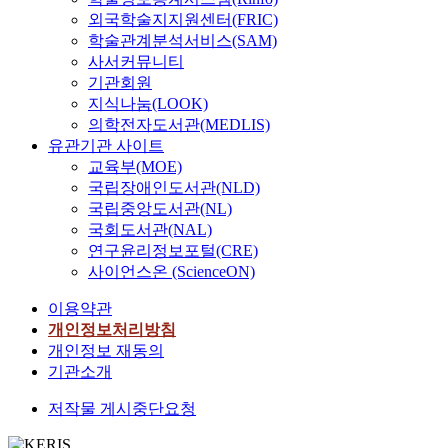
원
외국학술지지원센터(FRIC)
사
학술관계분석서비스(SAM)
회
사서커뮤니티
복
기관회원
지
지식나눔(LOOK)
학
의학전자도서관(MEDLIS)
사
유관기관 사이트
회
교육부(MOE)
복
국립장애인도서관(NLD)
지
국립중앙도서관(NL)
학
국회도서관(NAL)
전
공
연구윤리정보포털(CRE)
한
사이언스온 (ScienceON)
국
이용약관
의
개인정보처리방침
베
이
개인정보 재동의
비
기관소개
붐
저작물 게시중단요청
세
대