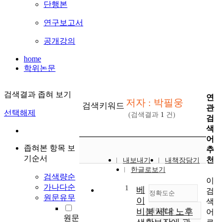
단행본
연구보고서
공개강의
home
학위논문
검색결과 좁혀 보기
연
저자 : 박필웅
검색키워드
관
선택해제
(검색결과
1
건)
검
색
어
좁혀본 항목 보
추
기순서
천
내보내기
내책장담기
한글로보기
검색량순
이
가나다순
1
베
검
정확도순
원문유무
이
색
비붐 세대 노후
내림차순
어
정확도
원문