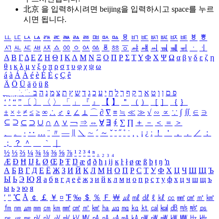
北京 을 입력하시려면
beijing
을 입력하시고 space를 누르
시면 됩니다.
ㅥ
ㅦ
ㅧ
ㅨ
ㅩ
ㅪ
ㅫ
ㅬ
ㅭ
ㅮ
ㅯ
ㅰ
ㅱ
ㅲ
ㅳ
ㅴ
ㅵ
ㅶ
ㅷ
ㅸ
ㅹ
ㅺ
ㅻ
ㅼ
ㅽ
ㅾ
ㅿ
ㆀ
ㆁ
ㆂ
ㆃ
ㆄ
ㆅ
ㆆ
ㆇ
ㆈ
ㆉ
ㆊ
ㆋ
ㆌ
ㆍ
ㆎ
Α
Β
Γ
Δ
Ε
Ζ
Η
Θ
Ι
Κ
Λ
Μ
Ν
Ξ
Ο
Π
Ρ
Σ
Τ
Υ
Φ
Χ
Ψ
Ω
α
β
γ
δ
ε
ζ
η
θ
ι
κ
λ
μ
ν
ξ
ο
π
ρ
σ
τ
υ
φ
χ
ψ
ω
á
à
Á
À
é
è
É
È
ç
Ç
ê
Ä
Ö
Ü
ä
ö
ü
ß
ְ
ֳ
ֲ
ֱ
ָ
ַ
ֵ
ֶ
ִ
ֹ
ּ
ֻ
ׂ
ׁ
ּ
ב
ה
נ
מ
צ
ת
ץ
ש
ד
ג
כ
ע
י
ח
ל
ך
ף
ק
ר
א
ט
ו
ן
ם
פ
‘
’
“
”
〔
〕
〈
〉
「
」
『
』
【
】
＂
（
）
［
］
｛
｝
±
×
÷
≠
≤
≥
∞
∴
♂
♀
∠
⊥
⌒
∂
∇
≡
≒
≪
≫
√
∽
∝
∵
∫
∬
∈
∋
⊆
⊇
⊂
⊃
∪
∩
∧
∨
￢
⇒
⇔
∀
∃
∮
∑
∏
＋
－
＜
＝
＞
、
。
·
‥
…
¨
〃
―
∥
＼
∼
´
～
ˇ
˘
˝
˚
˙
¸
˛
¡
¿
ː
！
＇
，
．
／
：
；
？
＾
＿
｀
｜
½
⅓
⅔
¼
¾
⅛
⅜
⅝
⅞
¹
²
³
⁴
ⁿ
₁
₂
₃
₄
Æ
Ð
Ħ
Ĳ
Ł
Ø
Œ
Þ
Ŧ
Ŋ
æ
đ
ð
ħ
ı
ĳ
ĸ
ŀ
ł
ø
œ
ß
þ
ŧ
ŋ
ŉ
А
Б
В
Г
Д
Е
Ё
Ж
З
И
Й
К
Л
М
Н
О
П
Р
С
Т
У
Ф
Х
Ц
Ч
Ш
Щ
Ъ
Ы
Ь
Э
Ю
Я
а
б
в
г
д
е
ё
ж
з
и
й
к
л
м
н
о
п
р
с
т
у
ф
х
ц
ч
ш
щ
ъ
ы
ь
э
ю
я
′
″
℃
Å
￠
￡
￥
¤
℉
‰
＄
％
Ｆ
￦
㎕
㎖
㎗
ℓ
㎘
㏄
㎣
㎤
㎥
㎦
㎙
㎚
㎛
㎜
㎝
㎞
㎟
㎠
㎡
㎢
㏊
㎍
㎎
㎏
㏏
㎈
㎉
㏈
㎧
㎨
㎰
㎱
㎲
㎳
㎴
㎵
㎶
㎷
㎸
㎹
㎀
㎁
㎂
㎃
㎄
㎺
㎻
㎽
㎾
㎿
㎐
㎑