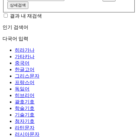
상세검색
결과 내 재검색
인기 검색어
다국어 입력
히라가나
가타카나
중국어
한글고어
그리스문자
프랑스어
독일어
히브리어
괄호기호
학술기호
기술기호
첨자기호
라틴문자
러시아문자