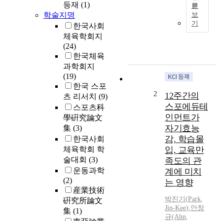
등재
(1)
문
멀
학술지명
보
티
기
한국사회
미
체육학회지
디
(24)
어
한국체육
실
과학회지
은
(19)
다
한국 스포
양
2
12주간의
츠 리서치
(9)
한
스포에듀테
스포츠科
코
인먼트가
學硏究論文
스
자기효능
集
(3)
웨
감, 학습몰
한국사회
어
,
체육학회 학
입, 교육만
인
술대회
(3)
족도의 관
터
운동과학
계에 미치
넷
(2)
는 영향
과
産業技術
의
박진기
(
Park
,
硏究所論文
접
Jin-Kee
)
,
안창
集
(1)
규(Ahn,
속