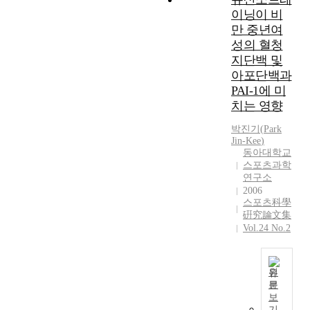
i
p
y
자
이닝이 비
c
p
o
a
료
l
만 중년여
a
r
i
의
u
t
성의 혈청
t
m
중
b
e
지단백 및
s
s
복
u
i
아포단백과
e
t
성
s
n
v
PAI-1에 미
o
과
e
f
e
치는 영향
i
과
r
r
n
n
목
s
e
박진기
(
Park
t
v
간
’
e
Jin-Kee
)
s
e
의
e
동아대학교
S
h
s
낮
스포츠과학
x
p
e
t
은
연구소
e
o
l
i
연
2006
r
E
d
g
스포츠科學
계
c
d
b
硏究論文集
a
성
i
u
y
Vol.24 No.2
t
등
s
t
l
e
으
e
a
o
t
로
p
i
c
h
낮
원
a
n
a
e
문
은
s
m
l
보
r
효
s
e
g
기