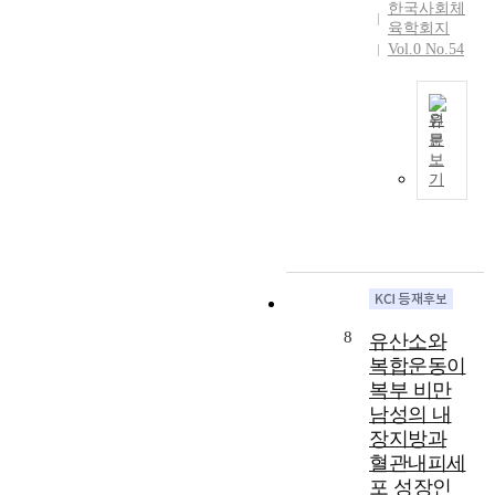
s
f
o
한국사회체
p
o
학
f
r
육학회지
f
a
n
습
a
Vol.0 No.54
o
t
r
a
자
c
m
h
t
l
들
t
h
i
i
f
에
i
y
s
원
c
a
게
o
p
s
문
i
c
T
는
n
보
e
t
p
t
h
정
기
a
r
u
a
o
i
보
n
n
d
n
r
s
검
d
u
y
t
s
s
색
i
t
i
s
o
t
에
n
r
s
(
f
u
있
t
i
t
p
s
d
어
e
t
o
a
p
y
서
n
8
i
d
유산소와
r
o
a
방
t
o
e
복합운동이
t
r
i
향
i
n
t
복부 비만
i
t
m
감
o
,
e
c
남성의 내
s
s
을
n
i
r
i
장지방과
e
t
상
t
r
m
p
v
o
혈관내피세
실
o
r
i
a
e
i
할
포 성장인
e
e
n