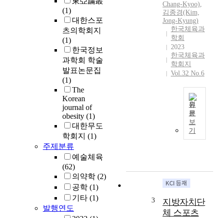
東亞論叢
Chang-Kyoo)
,
등
(1)
김종경(Kim,
으
대한스포
Jong-Kyung)
로
한국체육과
츠의학회지
학
학회
(1)
교
2023
한국정보
정
한국체육과
과학회 학술
학회지
보
발표논문집
Vol.32 No.6
화
(1)
와
The
교
Korean
육
원
journal of
문
선
obesity
(1)
T
보
진
대한무도
h
기
화
학회지
(1)
e
에
주제분류
s
서
예술체육
u
큰
(62)
b
비
의약학
(2)
j
중
e
공학
(1)
을
c
기타
(1)
3
지방자치단
차
t
발행연도
지
체 스포츠
s