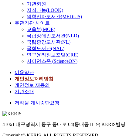
a
e
o
a
기관회원
A
s
w
e
l
t
n
n
지식나눔(LOOK)
s
,
,
r
y
r
d
b
의학전자도서관(MEDLIS)
f
s
a
c
s
a
a
e
유관기관 사이트
o
u
n
i
i
i
t
h
교육부(MOE)
r
c
d
s
s
n
a
a
i
국립장애인도서관(NLD)
h
e
e
.
i
f
v
t
a
국립중앙도서관(NL)
d
t
A
n
r
i
s
s
u
국회도서관(NAL)
r
n
g
o
o
a
h
c
연구윤리정보포털(CRE)
a
a
(
m
r
n
y
a
i
사이언스온 (ScienceON)
l
a
5
s
a
p
t
n
y
e
1
(
l
e
이용약관
i
i
s
r
6
t
y
r
o
개인정보처리방침
n
i
o
p
e
s
l
n
개인정보 재동의
g
s
b
a
a
i
i
a
(
기관소개
o
i
r
m
s
p
l
a
f
c
t
l
m
i
저작물 게시중단요청
s
e
r
e
i
o
e
d
a
r
e
x
c
y
t
e
t
o
g
e
i
a
h
m
i
b
i
r
p
l
41061 대구광역시 동구 동내로 64(동내동1119) KERIS빌딩
o
i
s
i
o
c
a
t
d
a
f
c
n
Copyright© KERIS. ALL RIGHTS RESERVED
i
n
y