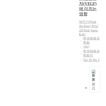
t
n
d
수
자(VEGF)
x
g
e
i
t
e
있
에 미치는
e
u
w
n
r
n
다
r
영향
l
h
g
u
t
.
c
a
e
t
n
i
본
박진기
(
Park
i
r
t
e
b
f
논
Jin-Kee
)
,
박
상
s
l
h
a
y
y
갑(
Park
Sang-
문
e
i
e
m
Kab)
l
t
에
a
f
r
한국체육과
s
o
h
서
d
e
1
학회
:
c
e
는
h
h
2
2007
7
a
c
최
e
한국체육과
a
w
3
l
a
근
학회지
r
b
e
,
g
u
에
Vol.16 No.3
e
i
e
v
o
s
강
n
t
k
i
v
a
조
c
s
s
s
-
l
되
e
,
원
o
i
e
r
고
문
.
l
f
t
T
r
e
있
보
F
a
S
o
h
n
l
는
기
o
c
p
r
e
m
a
통
r
k
o
s
p
e
t
합
t
o
E
:
u
n
i
교
h
f
d
3
r
t
o