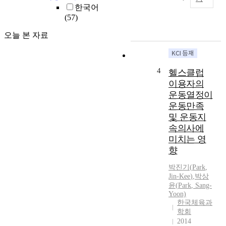
t
e
한국어
학
-
p
(57)
습
a
u
을
n
오늘 본 자료
r
진
d
p
행
s
o
해
e
s
나
4
헬스클럽
c
e
갈
이용자의
o
o
수
운동열정이
n
f
있
d
운동만족
t
는
-
및 운동지
h
개
y
i
속의사에
별
e
s
미치는 영
학
a
s
향
습
r
t
(
s
u
박진기
(
Park
,
i
t
Jin-Kee
)
,
박
상
d
n
u
윤(
Park
, Sang-
y
d
Yoon)
d
i
i
한국체육과
e
s
v
학회
n
t
i
2014
t