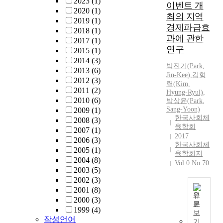
2023
(1)
하
이벤트 개
o
2020
(1)
고
최의 지역
f
2019
(1)
있
경제파급효
t
2018
(1)
다
h
과에 관한
2017
(1)
.
i
연구
2015
(1)
특
s
2014
(3)
히
박진기
(
Park
,
s
2013
(6)
,
Jin-Kee
)
,
김형
t
2012
(3)
학
렬(Kim,
u
2011
(2)
습
Hyung-Ryul)
,
d
2010
(6)
박
상윤(
Park
,
자
y
Sang-Yoon)
2009
(1)
가
w
한국사회체
2008
(3)
자
e
육학회
2007
(1)
신
2017
r
2006
(3)
의
한국사회체
e
2005
(1)
학
육학회지
1
2004
(8)
습
Vol.0 No.70
2
2003
(5)
능
2
2002
(3)
력
f
2001
(8)
에
원
i
2000
(3)
맞
문
r
T
1999
(4)
추
보
s
h
작성언어
어
기