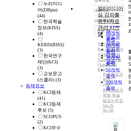
정확도순
누리미디
멀티미디어
어(DBpia)
내림차순
정확도
실 강의를
(44)
순
10개씩 출력
위한 자료
한국학술
내림차순
인기도
관리 시스
정보(KISS)
순
조회
10개씩
(4)
템
연도순
출력
제목순
박진기
(
Jin-
KERIS(RISS)
20개씩
저자순
Kee
Park
)
,
윤수
(3)
출력
미(Soo-Mi
발행기
한국연구
30개씩
Yoon)
,
김상철
관순
재단(KCI)
출력
(Sang-Chul
(3)
Kim)
50개씩
교보문고
한국정보과
출력
(스콜라)
(3)
학회
100개씩
1999
등재정보
출력
한국정보과
KCI등재
학회 학술
(41)
발표논문집
KCI등재
Vol.26
후보
(5)
No.1B
SCOPUS
(2)
KCI우수
원