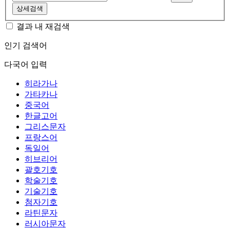
상세검색
결과 내 재검색
인기 검색어
다국어 입력
히라가나
가타카나
중국어
한글고어
그리스문자
프랑스어
독일어
히브리어
괄호기호
학술기호
기술기호
첨자기호
라틴문자
러시아문자