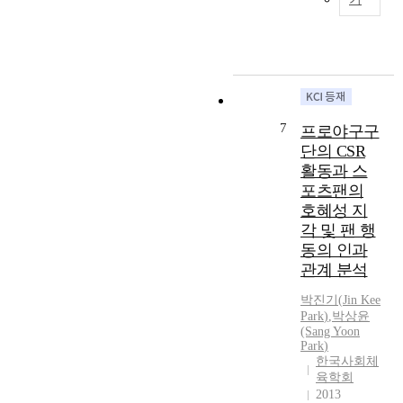
e
율
i
O
n
o
l
성
o
b
t
v
a
을
n
e
e
e
t
가
o
s
d
r
i
진
n
i
u
n
o
다
t
t
c
m
n
.
h
y
a
e
7
s
프로야구구
또
e
i
t
n
h
한
단의 CSR
i
s
i
t
i
교
활동과 스
r
o
o
s
p
수
포츠팬의
e
n
n
.
a
자
호혜성 지
x
t
.
A
m
들
e
h
각 및 팬 행
T
t
o
에
r
e
h
동의 인과
o
n
게
c
i
e
관계 분석
t
g
많
i
n
p
a
o
은
s
c
박진기
(
Jin
Kee
u
l
p
부
Park
)
,
박
상윤
e
r
r
o
e
담
(Sang Yoon
s
e
p
f
r
Park
)
이
a
a
o
4
한국사회체
a
되
t
s
s
3
육학회
t
며
i
e
e
2013
0
i
,