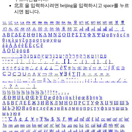
北京 을 입력하시려면
beijing
을 입력하시고 space를 누르
시면 됩니다.
ㅥ
ㅦ
ㅧ
ㅨ
ㅩ
ㅪ
ㅫ
ㅬ
ㅭ
ㅮ
ㅯ
ㅰ
ㅱ
ㅲ
ㅳ
ㅴ
ㅵ
ㅶ
ㅷ
ㅸ
ㅹ
ㅺ
ㅻ
ㅼ
ㅽ
ㅾ
ㅿ
ㆀ
ㆁ
ㆂ
ㆃ
ㆄ
ㆅ
ㆆ
ㆇ
ㆈ
ㆉ
ㆊ
ㆋ
ㆌ
ㆍ
ㆎ
Α
Β
Γ
Δ
Ε
Ζ
Η
Θ
Ι
Κ
Λ
Μ
Ν
Ξ
Ο
Π
Ρ
Σ
Τ
Υ
Φ
Χ
Ψ
Ω
α
β
γ
δ
ε
ζ
η
θ
ι
κ
λ
μ
ν
ξ
ο
π
ρ
σ
τ
υ
φ
χ
ψ
ω
á
à
Á
À
é
è
É
È
ç
Ç
ê
Ä
Ö
Ü
ä
ö
ü
ß
ְ
ֳ
ֲ
ֱ
ָ
ַ
ֵ
ֶ
ִ
ֹ
ּ
ֻ
ׂ
ׁ
ּ
ב
ה
נ
מ
צ
ת
ץ
ש
ד
ג
כ
ע
י
ח
ל
ך
ף
ק
ר
א
ט
ו
ן
ם
פ
‘
’
“
”
〔
〕
〈
〉
「
」
『
』
【
】
＂
（
）
［
］
｛
｝
±
×
÷
≠
≤
≥
∞
∴
♂
♀
∠
⊥
⌒
∂
∇
≡
≒
≪
≫
√
∽
∝
∵
∫
∬
∈
∋
⊆
⊇
⊂
⊃
∪
∩
∧
∨
￢
⇒
⇔
∀
∃
∮
∑
∏
＋
－
＜
＝
＞
、
。
·
‥
…
¨
〃
―
∥
＼
∼
´
～
ˇ
˘
˝
˚
˙
¸
˛
¡
¿
ː
！
＇
，
．
／
：
；
？
＾
＿
｀
｜
½
⅓
⅔
¼
¾
⅛
⅜
⅝
⅞
¹
²
³
⁴
ⁿ
₁
₂
₃
₄
Æ
Ð
Ħ
Ĳ
Ł
Ø
Œ
Þ
Ŧ
Ŋ
æ
đ
ð
ħ
ı
ĳ
ĸ
ŀ
ł
ø
œ
ß
þ
ŧ
ŋ
ŉ
А
Б
В
Г
Д
Е
Ё
Ж
З
И
Й
К
Л
М
Н
О
П
Р
С
Т
У
Ф
Х
Ц
Ч
Ш
Щ
Ъ
Ы
Ь
Э
Ю
Я
а
б
в
г
д
е
ё
ж
з
и
й
к
л
м
н
о
п
р
с
т
у
ф
х
ц
ч
ш
щ
ъ
ы
ь
э
ю
я
′
″
℃
Å
￠
￡
￥
¤
℉
‰
＄
％
Ｆ
￦
㎕
㎖
㎗
ℓ
㎘
㏄
㎣
㎤
㎥
㎦
㎙
㎚
㎛
㎜
㎝
㎞
㎟
㎠
㎡
㎢
㏊
㎍
㎎
㎏
㏏
㎈
㎉
㏈
㎧
㎨
㎰
㎱
㎲
㎳
㎴
㎵
㎶
㎷
㎸
㎹
㎀
㎁
㎂
㎃
㎄
㎺
㎻
㎽
㎾
㎿
㎐
㎑