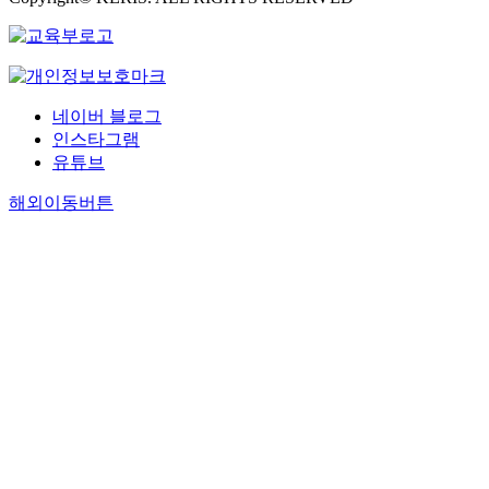
,
,
a
e
a
s
t
,
f
a
c
x
l
e
s
r
r
t
t
e
e
a
o
e
e
h
i
r
c
n
f
v
q
e
o
c
o
d
`
i
네이버 블로그
u
r
n
i
n
r
`
s
인스타그램
e
o
.
s
o
e
2
i
유튜브
n
s
T
e
m
s
0
t
c
c
h
a
i
i
1
i
해외이동버튼
y
l
e
n
c
s
2
n
a
e
r
d
e
t
H
t
n
r
e
r
f
a
w
e
a
o
s
e
f
n
a
n
l
s
u
s
e
c
-
t
y
i
l
i
c
e
R
i
s
s
t
s
t
e
a
o
i
,
s
t
w
x
n
n
s
s
a
a
a
e
g
)
,
t
n
n
s
r
N
.
r
r
d
c
p
c
a
F
e
o
i
e
e
i
t
o
l
k
m
e
r
s
i
r
i