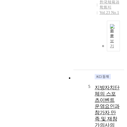
o
한국체육과
s
s
a
학회지
u
a
n
Vol.23 No.1
a
t
a
l
A
l
i
B
y
원
n
o
z
문
s
T
y
e
보
t
h
s
기
t
r
i
M
h
u
s
i
e
c
s
d
e
t
t
d
f
i
u
l
f
o
d
e
e
n
y
S
c
5
지방자치단
)
a
c
t
체의 스포
,
i
h
s
학
츠이벤트
m
o
o
습
운영요인과
s
o
f
자
참가자 만
t
l
r
중
o
족 및 재참
i
e
심
a
n
가의사의
g