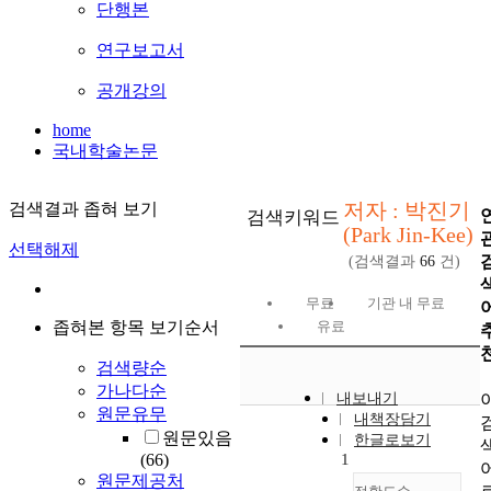
단행본
연구보고서
공개강의
home
국내학술논문
저자 : 박진기
검색결과 좁혀 보기
검색키워드
(Park Jin-Kee)
선택해제
(검색결과
66
건)
무료
기관 내 무료
좁혀본 항목 보기순서
유료
검색량순
가나다순
내보내기
원문유무
내책장담기
원문있음
한글로보기
(66)
1
원문제공처