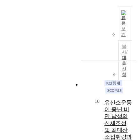
s
h
t
s
i
t
화
,
s
a
i
t
s
y
일
d
i
n
o
i
f
o
시
원
a
n
g
n
g
a
f
스
문
t
m
e
T
a
a
c
p
보
템
a
o
t
h
l
t
기
t
r
을
o
d
h
e
Y
e
i
o
구
f
e
e
p
o
복
t
o
f
축
2
r
s
u
사/
u
h
n
e
하
6
n
t
r
대
t
e
a
s
고
1
.
r
출
p
h
e
n
s
편
h
신
T
u
o
F
f
d
i
리
청
e
h
c
s
o
f
r
o
한
a
i
t
e
o
e
e
n
서
l
s
u
o
t
c
-
a
치
t
o
r
f
b
t
p
l
엔
h
b
a
10
t
유산소운동
a
s
a
b
진
c
e
l
h
l
이 중년 비
o
r
a
을
l
s
c
i
l
f
만 남성의
t
s
통
u
i
a
s
T
1
i
신체조성
e
해
b
t
u
s
o
2
c
b
교
및 최대산
u
y
s
t
u
w
i
a
육
소섭취량과
s
i
a
u
r