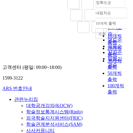
d
o
l
e
정확도순
i
n
d
p
터
a
f
f
c
t
i
y
t
베
내림차순
n
c
-
t
정확도
y
n
a
i
이
d
a
e
s
순
w
g
n
o
스
10개씩 출력
u
내림차순
r
f
o
e
인기도
a
a
n
를
s
d
f
f
r
순
n
조회
l
o
이
10개씩
e
i
i
1
e
d
연도순
y
f
용
출력
d
o
c
2
u
c
제목순
s
r
한
20개씩
f
v
a
w
s
o
i
저자순
e
학
출력
o
a
c
e
e
m
s
c
발행기
습
30개씩
r
s
y
e
d
b
w
i
평
관순
t
출력
c
고객센터 (평일: 09:00~18:00)
,
k
f
i
a
p
가
h
u
50개씩
l
s
o
n
s
r
가
1599-3122
e
l
e
출력
c
r
e
p
o
이
a
a
a
100개씩
o
a
d
e
c
ARS 번호안내
루
n
r
r
m
출력
c
e
r
i
어
a
d
n
b
t
x
관련누리집
f
t
질
l
i
i
i
u
e
대학공개강의(KOCW)
o
y
수
y
s
n
n
a
r
r
학술정보통계시스템(Rinfo)
a
있
s
e
g
e
l
c
m
n
외국학술지지원센터(FRIC)
다
i
a
f
d
a
i
e
d
.
학술관계분석서비스(SAM)
s
s
l
e
n
s
d
f
사서커뮤니티
.
e
o
x