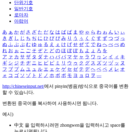
단위기호
일반기호
로마자
아랍어
あ
ぁ
か
が
さ
ざ
た
だ
な
は
ば
ぱ
ま
や
ゃ
ら
わ
ゎ
ん
い
ぃ
き
ぎ
し
じ
ち
ぢ
に
ひ
び
ぴ
み
り
う
ぅ
く
ぐ
す
ず
つ
づ
っ
ぬ
ふ
ぶ
ぷ
む
ゆ
ゅ
る
え
ぇ
け
げ
せ
ぜ
て
で
ね
へ
べ
ぺ
め
れ
お
ぉ
こ
ご
そ
ぞ
と
ど
の
ほ
ぼ
ぽ
も
よ
ょ
ろ
を
ア
ァ
カ
サ
ザ
タ
ダ
ナ
ハ
バ
パ
マ
ヤ
ャ
ラ
ワ
ヮ
ン
イ
ィ
キ
ギ
シ
ジ
チ
ヂ
ニ
ヒ
ビ
ピ
ミ
リ
ウ
ゥ
ク
グ
ス
ズ
ツ
ヅ
ッ
ヌ
フ
ブ
プ
ム
ユ
ュ
ル
エ
ェ
ケ
ゲ
セ
ゼ
テ
デ
ヘ
ベ
ペ
メ
レ
オ
ォ
コ
ゴ
ソ
ゾ
ト
ド
ノ
ホ
ボ
ポ
モ
ヨ
ョ
ロ
ヲ
―
http://chineseinput.net/
에서 pinyin(병음)방식으로 중국어를 변환
할 수 있습니다.
변환된 중국어를 복사하여 사용하시면 됩니다.
예시)
中文 을 입력하시려면
zhongwen
을 입력하시고 space를
누르시면됩니다.