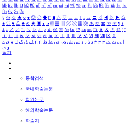
㎒
㎓
㎔
Ω
㏀
㏁
㎊
㎋
㎌
㏖
㏅
㎭
㎮
㎯
㏛
㎩
㎪
㎫
㎬
㏝
㏐
㏓
㏃
㏉
㏜
㏆
§
※
☆
★
○
●
◎
◇
◆
□
■
△
▽
→
←
↑
↓
↔
〓
◁
◀
▷
▶
♤
♠
♡
♥
♧
♣
⊙
◈
▣
◐
◑
▒
▤
▥
▨
▧
▦
▩
♨
☏
☎
☜
☞
¶
†
‡
↕
↗
↙
↖
↘
♭
♩
♪
♬
㉿
㈜
№
㏇
™
㏂
㏘
℡
＃
＆
＊
＠
ª
º
ⅰ
ⅱ
ⅲ
ⅳ
ⅴ
ⅵ
ⅶ
ⅷ
ⅸ
ⅹ
Ⅰ
Ⅱ
Ⅲ
Ⅳ
Ⅴ
Ⅵ
Ⅶ
Ⅷ
Ⅸ
Ⅹ
ا
ب
ت
ث
ج
ح
خ
د
ذ
ر
ز
س
ش
ص
ض
ط
ظ
ع
غ
ف
ق
ک
ل
م
ن
ه
و
ی
닫기
통합검색
국내학술논문
학위논문
해외학술논문
학술지