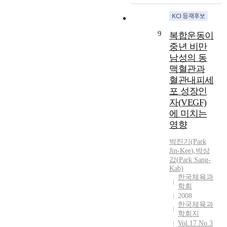
과
e
e
u
5
p
s
n
형
t
x
t
7
o
`
s
교
h
e
a
)
s
,
h
육
9
복합운동이
i
r
i
f
e
i
i
과
s
c
중년 비만
n
r
o
t
p
정
p
i
m
남성의 동
o
f
s
s
에
u
s
e
맥혈관과
m
t
p
b
적
r
e
n
`
혈관내피세
h
a
e
합
p
,
t
2
i
포 성장인
r
t
하
o
e
e
0
s
t
자(VEGF)
w
도
s
x
d
1
s
i
e
록
에 미치는
e
c
u
6
t
c
e
주
영향
o
e
c
H
u
i
n
제
f
s
a
w
d
p
박진기
(
Park
C
별
t
s
t
a
y
Jin-Kee
)
,
박
상
a
S
데
h
i
i
-
갑(
Park
Sang-
w
n
R
이
i
v
o
Kab)
R
a
t
a
터
s
e
한국체육과
n
a
s
s
c
데
학회
s
s
c
n
i
`
t
이
2008
t
t
a
g
n
s
i
스
한국체육과
u
r
n
N
v
a
v
자
학회지
d
e
c
a
e
t
i
Vol.17 No.3
료
y