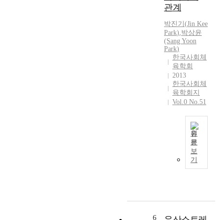
의
n
G
관계
i
교
a
C
o
육
l
박진기
(
Jin
Kee
i
n
으
Park
)
,
박
상윤
y
t
a
로
(Sang Yoon
s
y
l
Park
)
많
i
w
e
한국사회체
은
s
h
육학회
c
교
a
o
2013
o
육
n
w
한국사회체
n
적
i
육학회지
i
o
효
Vol.0 No.51
m
s
m
과
p
h
i
를
a
e
c
얻
c
d
원
i
을
t
문
t
m
T
수
보
o
o
p
h
있
기
f
p
a
i
지
h
a
c
s
만
e
r
t
s
관
a
t
o
t
련
l
i
f
u
학
t
c
s
d
습
6
유산소트레
h