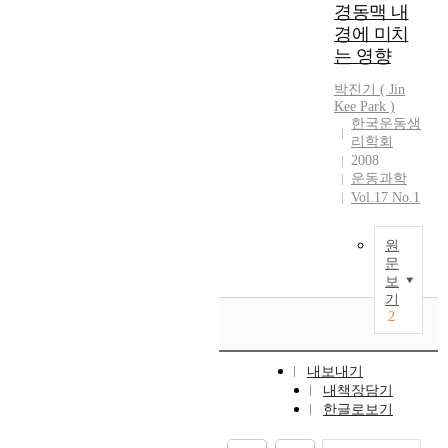
e
p
l
내
경동맥 내
e
n
l
d
n
e
a
l
용
경에 미치
r
c
r
y
a
k
t
t
의
s
r
는 영향
e
w
m
s
i
e
통
i
e
l
a
e
a
o
a
합
박진기
(
Jin
n
a
a
s
n
e
n
m
성
Kee
Park
)
P
s
t
i
t
r
.
한국운동생
,
과
c
e
i
n
’
o
리학회
T
s
체
i
s
o
v
h
2008
b
h
p
계
t
t
n
e
운동과학
e
i
i
o
성
y
h
s
s
Vol.17 No.1
l
c
s
r
을
w
e
h
t
d
e
e
t
높
e
d
i
i
i
x
m
s
였
원
r
e
p
g
n
e
p
문
f
다
e
v
b
a
G
r
보
i
a
.
c
e
e
t
y
기
c
r
n
또
o
l
t
e
2
e
i
i
`
한
l
o
w
t
o
s
c
s
문
l
p
e
h
n
e
a
p
제
내보내기
e
m
e
e
g
t
l
e
은
내책장담기
c
e
n
e
j
r
s
r
행
한글로보기
t
n
s
f
u
a
t
c
데
e
t
e
f
c
i
u
e
이