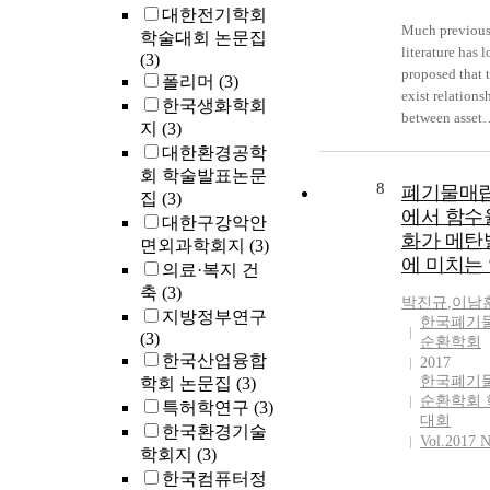
대한전기학회
Much previou
학술대회 논문집
literature has 
(3)
proposed that 
폴리머
(3)
exist relations
한국생화학회
between asset
지
(3)
specificity and
대한환경공학
governance m
회 학술발표논문
decisions. In sp
8
폐기물매
집
(3)
the wealth of s
에서 함수
대한구강악안
regarding the 
화가 메탄
면외과학회지
(3)
of asset specif
에 미치는
의료·복지 건
firm governan
축
(3)
mode choice, 
박진규
,
이남
little empirical
지방정부연구
한국폐기
research has b
(3)
순환학회
examining the
한국산업융합
2017
of alignments
한국폐기
학회 논문집
(3)
순환학회 
between asset
특허학연구
(3)
대회
specificity and
한국환경기술
Vol.2017 N
governance m
학회지
(3)
decisions on
한국컴퓨터정
technological