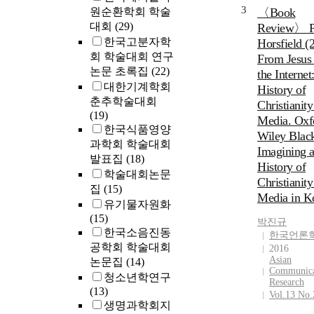
3
원순환학회 학술
〈Book
대회
(29)
Review〉 P
한국고분자학
Horsfield (
회 학술대회 연구
From Jesus 
논문 초록집
(22)
the Internet
대한기계학회
History of
춘추학술대회
Christianity
(19)
Media. Oxf
한국식품영양
Wiley Blac
과학회 학술대회
Imagining 
발표집
(18)
History of
학술대회논문
Christianity
집
(15)
Media in K
유기물자원화
(15)
박진규
한국소음진동
한국언론
공학회 학술대회
2016
Asian
논문집
(14)
Communica
청소년학연구
Research
(13)
Vol.13 No.
생명과학회지