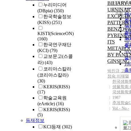
순
BILIARY 
10개씩 출
내
누리미디어
인
URNINAR
(DBpia)
(350)
순
조회
1
EXCRETI
한국학술정보
연
출
PATTERN 
(KISS)
(251)
제
2
BENZO ( a
저
출
KISTI(ScienceON)
PYRENE 
발
(160)
3
ITS
관
한국연구재단
출
METABOL
(KCI)
(79)
5
BY PANA
교보문고(스콜
출
GINSENG
라)
(43)
10
코리아스칼라
출
박진규
,
고지
(코리아스칼라)
정숙
,
이재열
(30)
한국생화
KERIS(RISS)
생물학회 
(17)
국생화학회
학술교육원
1987
추계학술
(eArticle)
(16)
Vol.- No.-
KERIS(RISS)
(5)
등재정보
KCI등재
(302)
보