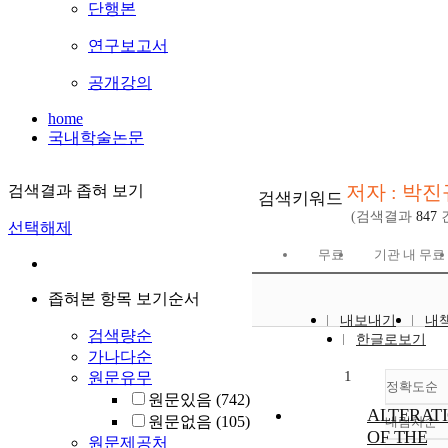
단행본
연구보고서
공개강의
home
국내학술논문
저자 : 박진
검색결과 좁혀 보기
검색키워드
(검색결과
847
선택해제
무료
기관 내 무료
좁혀본 항목 보기순서
내보내기
내
검색량순
한글로보기
가나다순
1
원문유무
정확도순
원문있음
(742)
ALTERAT
원문없음
(105)
내림차순
정
OF THE
원문제공처