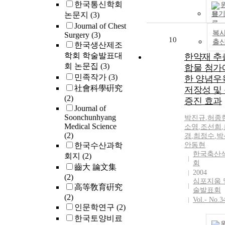
한국통신학회
Cost Economic
에 따른 매립
보
논문지
(3)
RBV (Resourc
생특성이 예
Journal of Chest
Based View). 
야 할 것이다.
복사
Surgery
(3)
test our argume
10
기존 연구들
출
한국생산제조
we investigate
실내실험 및 
학회 학술발표대
한약재 추
U.S. mountain
증실험을 통
회 논문집
(3)
bicycle driving
합물 첨가
bioreactor 
set industry fr
민족작가
(3)
한 양념우
에 따른 조기
1980 to 1990. 
社會科學硏究
저장성 및
및 매립가스 
order to efficie
(2)
증대 효과만을
증진 효과
deal with
Journal of
내었을 뿐 함
endogeneity (s
Soonchunhyang
박진규
,
허종
화가 폐기물의
Medical Science
selection) issue
소영
,
조선희
,
도 및 분해속
(2)
경
,
최정수
,
박
study employs
치는 영향을 
한국수산과학
안동현
Heckman (1979
으로 나타내지
한국축산
회지
(2)
two-stage regr
bioreactor 
회
齒大 論文集
method. Our fi
에 따른 정확
2004
(2)
are quite differ
뢰성 있는 매
심포지움 
高等敎育硏究
from the argum
발생량 예측이
술발표회
(2)
that are genera
Vol.- No.3
운 점이 있다.
인문학연구
(2)
accepted in th
본 연구에서는
previous litera
한국토양비료
지 내부에서의