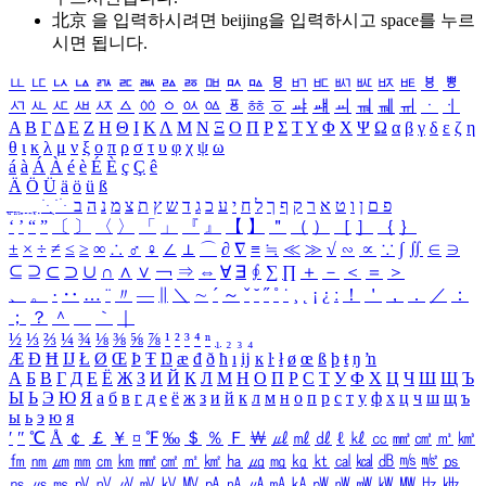
北京 을 입력하시려면
beijing
을 입력하시고 space를 누르
시면 됩니다.
ㅥ
ㅦ
ㅧ
ㅨ
ㅩ
ㅪ
ㅫ
ㅬ
ㅭ
ㅮ
ㅯ
ㅰ
ㅱ
ㅲ
ㅳ
ㅴ
ㅵ
ㅶ
ㅷ
ㅸ
ㅹ
ㅺ
ㅻ
ㅼ
ㅽ
ㅾ
ㅿ
ㆀ
ㆁ
ㆂ
ㆃ
ㆄ
ㆅ
ㆆ
ㆇ
ㆈ
ㆉ
ㆊ
ㆋ
ㆌ
ㆍ
ㆎ
Α
Β
Γ
Δ
Ε
Ζ
Η
Θ
Ι
Κ
Λ
Μ
Ν
Ξ
Ο
Π
Ρ
Σ
Τ
Υ
Φ
Χ
Ψ
Ω
α
β
γ
δ
ε
ζ
η
θ
ι
κ
λ
μ
ν
ξ
ο
π
ρ
σ
τ
υ
φ
χ
ψ
ω
á
à
Á
À
é
è
É
È
ç
Ç
ê
Ä
Ö
Ü
ä
ö
ü
ß
ְ
ֳ
ֲ
ֱ
ָ
ַ
ֵ
ֶ
ִ
ֹ
ּ
ֻ
ׂ
ׁ
ּ
ב
ה
נ
מ
צ
ת
ץ
ש
ד
ג
כ
ע
י
ח
ל
ך
ף
ק
ר
א
ט
ו
ן
ם
פ
‘
’
“
”
〔
〕
〈
〉
「
」
『
』
【
】
＂
（
）
［
］
｛
｝
±
×
÷
≠
≤
≥
∞
∴
♂
♀
∠
⊥
⌒
∂
∇
≡
≒
≪
≫
√
∽
∝
∵
∫
∬
∈
∋
⊆
⊇
⊂
⊃
∪
∩
∧
∨
￢
⇒
⇔
∀
∃
∮
∑
∏
＋
－
＜
＝
＞
、
。
·
‥
…
¨
〃
―
∥
＼
∼
´
～
ˇ
˘
˝
˚
˙
¸
˛
¡
¿
ː
！
＇
，
．
／
：
；
？
＾
＿
｀
｜
½
⅓
⅔
¼
¾
⅛
⅜
⅝
⅞
¹
²
³
⁴
ⁿ
₁
₂
₃
₄
Æ
Ð
Ħ
Ĳ
Ł
Ø
Œ
Þ
Ŧ
Ŋ
æ
đ
ð
ħ
ı
ĳ
ĸ
ŀ
ł
ø
œ
ß
þ
ŧ
ŋ
ŉ
А
Б
В
Г
Д
Е
Ё
Ж
З
И
Й
К
Л
М
Н
О
П
Р
С
Т
У
Ф
Х
Ц
Ч
Ш
Щ
Ъ
Ы
Ь
Э
Ю
Я
а
б
в
г
д
е
ё
ж
з
и
й
к
л
м
н
о
п
р
с
т
у
ф
х
ц
ч
ш
щ
ъ
ы
ь
э
ю
я
′
″
℃
Å
￠
￡
￥
¤
℉
‰
＄
％
Ｆ
￦
㎕
㎖
㎗
ℓ
㎘
㏄
㎣
㎤
㎥
㎦
㎙
㎚
㎛
㎜
㎝
㎞
㎟
㎠
㎡
㎢
㏊
㎍
㎎
㎏
㏏
㎈
㎉
㏈
㎧
㎨
㎰
㎱
㎲
㎳
㎴
㎵
㎶
㎷
㎸
㎹
㎀
㎁
㎂
㎃
㎄
㎺
㎻
㎽
㎾
㎿
㎐
㎑