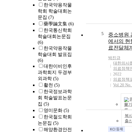
한국약용작물
학회 학술대회논
문집
(7)
藥學論文集
(6)
한국통신학회
5
중소병원 
학술대회논문집
에서의 현
(6)
료전달체
한국약용작물
학술대회 발표집
박진규
(6)
대한의사
대한이비인후
의료정책
과학회지 두경부
2022
외과학
(5)
의료정책
활천
(5)
Vol.20 No.
한국정보과학
회 학술발표논문
집
(5)
보
영미문화
(5)
복사
한국철도학회
출
논문집
(5)
해양환경안전