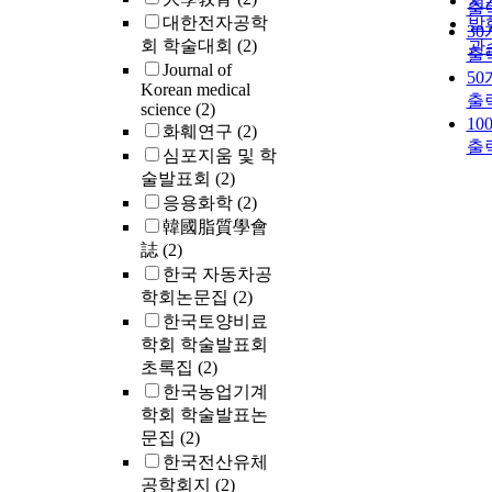
저
록 실험을 진
출
mode. Differen
대한전자공학
발
다. 실험결과
3
the general
회 학술대회
(2)
관
생이 최초 중
출
expectation of
Journal of
시점의 각 반
5
previous litera
Korean medical
메탄발생 비
출
we firstly find 
science
(2)
50% 반응조 
10
firms pursuing
화훼연구
(2)
10%는 0.4%,
출
hierarchy mode
심포지움 및 학
0.8%로 메탄
face of high as
술발표회
(2)
매우 미미하였
specificity sh
30%는 6.5%,
응용화학
(2)
better technol
28.9%로 매우
韓國脂質學會
performance t
메탄발생 비율
誌
(2)
firms pursuing
타내었다. 이후
한국 자동차공
mode. Secondl
응조마다 메
학회논문집
(2)
despite relativ
이 중지되는 
한국토양비료
advantages of
함수율을 10%
학회 학술발표회
hierarchy mod
가시켜 모든 
초록집
(2)
market mode, f
의 최종 함수
한국농업기계
however, did n
50%가 되도록
show a strong
학회 학술발표논
으며, 실험 종
tendency to pu
문집
(2)
메탄발생 비율
hierarchy mod
한국전산유체
기함수율 50%
market mode in
공학회지
(2)
10%는 3.5%,