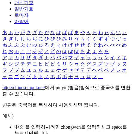
단위기호
일반기호
로마자
아랍어
あ
ぁ
か
が
さ
ざ
た
だ
な
は
ば
ぱ
ま
や
ゃ
ら
わ
ゎ
ん
い
ぃ
き
ぎ
し
じ
ち
ぢ
に
ひ
び
ぴ
み
り
う
ぅ
く
ぐ
す
ず
つ
づ
っ
ぬ
ふ
ぶ
ぷ
む
ゆ
ゅ
る
え
ぇ
け
げ
せ
ぜ
て
で
ね
へ
べ
ぺ
め
れ
お
ぉ
こ
ご
そ
ぞ
と
ど
の
ほ
ぼ
ぽ
も
よ
ょ
ろ
を
ア
ァ
カ
サ
ザ
タ
ダ
ナ
ハ
バ
パ
マ
ヤ
ャ
ラ
ワ
ヮ
ン
イ
ィ
キ
ギ
シ
ジ
チ
ヂ
ニ
ヒ
ビ
ピ
ミ
リ
ウ
ゥ
ク
グ
ス
ズ
ツ
ヅ
ッ
ヌ
フ
ブ
プ
ム
ユ
ュ
ル
エ
ェ
ケ
ゲ
セ
ゼ
テ
デ
ヘ
ベ
ペ
メ
レ
オ
ォ
コ
ゴ
ソ
ゾ
ト
ド
ノ
ホ
ボ
ポ
モ
ヨ
ョ
ロ
ヲ
―
http://chineseinput.net/
에서 pinyin(병음)방식으로 중국어를 변환
할 수 있습니다.
변환된 중국어를 복사하여 사용하시면 됩니다.
예시)
中文 을 입력하시려면
zhongwen
을 입력하시고 space를
누르시면됩니다.