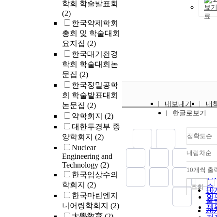
Accordingly, t
학회 학술발표회
율 변화가 메
보
study provides
(2)
특성에 미치는
meaningful an
한국약제학회
을 평가하여 
valuable
총회 및 학술대회
수율 변화에 
implications,
요지집
(2)
탄발생량 및 
compared to t
한국대기환경
도 예측의 기
previous litera
로 이용하고자
학회 학술대회논
Most previous
다. 시료는 가
문집
(2)
literature has t
매립지에 가장
한국정밀공학
the theoretica
비율로 매립되
회 학술발표대회
in a one-way
이를 대상으로
내보내기
내
논문집
(2)
direction, mea
다. 각 반응조
한글로보기
약학회지
(2)
that facing ass
함수율은 10%,
대한두경부 종
specificity, fir
30%, 40%, 5
정확도순
양학회지
(2)
hierarchy gov
정하였으며, 
Nuclear
modes perform 
수율 10~40%
내림차순
Engineering and
정
than firms with
조들은 가스
Technology
(2)
순
alternative mo
중지되었을 때
10개씩 출
내
한국임상수의
governance. T
인
율을 10%씩 
학회지
(2)
increases the
순
조회
켜 최종적으로
1
한국마린엔지
likelihood of f
연
든 반응조의 
출
니어링학회지
(2)
pursuing the
제
이 50%에 도
2
hierarchy gov
大學敎育
(2)