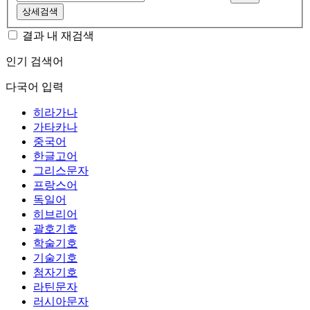
상세검색
결과 내 재검색
인기 검색어
다국어 입력
히라가나
가타카나
중국어
한글고어
그리스문자
프랑스어
독일어
히브리어
괄호기호
학술기호
기술기호
첨자기호
라틴문자
러시아문자