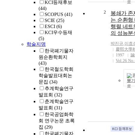
KCI등재후보
(44)
2
봉쇄가 존
SCOPUS
(41)
는 순환형
SCIE
(25)
행렬 네트
ESCI
(6)
KCI우수등재
의 성능분
(5)
박진규
,
이효
학술지명
慶熙大學
한국폐기물자
1997
論
원순환학회지
Vol.26 No.
(43)
한국철도학회
학술발표대회논
보
문집
(34)
추계학술연구
발표회
(32)
춘계학술연구
발표회
(31)
한국공업화학
회 연구논문 초록
집
(29)
한국폐기물자