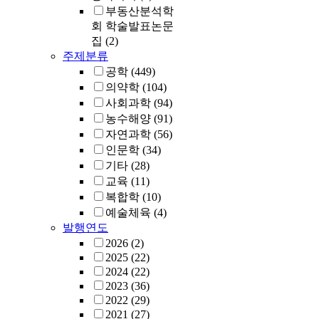
face of asset
부동산분석학
7.0%, 30%는 2
specificly. Giv
40%는 49.6
회 학술발표논문
most previous
났다. 이론적
집
(2)
literature is in 
초기 함수율이
주제분류
one-way direct
도 최종 함수
공학
(449)
research, the 
일하면 유기물
의약학
(104)
results given in
해속도는 달라
사회과학
(94)
research theref
종 함수율이 
농수해양
(91)
suggest the ne
는 메탄발생량
자연과학
(56)
for more carefu
일한 값을 나
theoretical and
인문학
(34)
야 하나 초기
empirical
기타
(28)
10~40% 반응
investigation o
교육
(11)
초기함수율 5
relationships 
나타내는 메
복합학
(10)
asset specifici
량에 훨씬 못
예술체육
(4)
firm governan
메탄발생량을
발행연도
mode choices 
내었다. 따라
2026
(2)
the impact of f
발생량과 연
2025
(22)
governance m
초기함수율은
2024
(22)
decisions on
중요 인자이며
2023
(36)
performance,
발생이 중지되
2022
(29)
especially give
점에 수분을 
2021
(27)
theoretical and