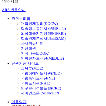
1599-3122
ARS 번호안내
관련누리집
대학공개강의(KOCW)
학술정보통계시스템(Rinfo)
외국학술지지원센터(FRIC)
학술관계분석서비스(SAM)
사서커뮤니티
기관회원
지식나눔(LOOK)
의학전자도서관(MEDLIS)
유관기관 사이트
교육부(MOE)
국립장애인도서관(NLD)
국립중앙도서관(NL)
국회도서관(NAL)
연구윤리정보포털(CRE)
사이언스온 (ScienceON)
이용약관