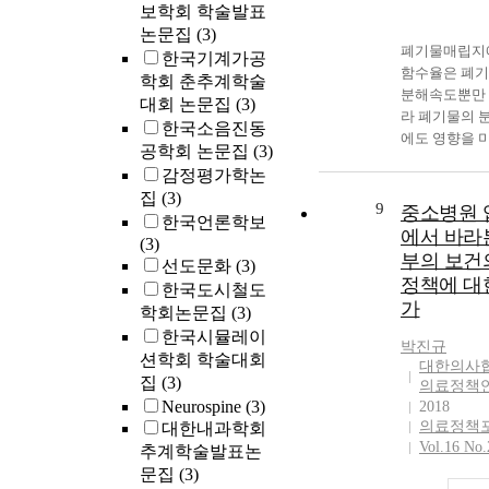
보학회 학술발표
performance. 
논문집
(3)
the limited ev
폐기물매립지
한국기계가공
on the conseq
함수율은 폐
학회 춘추계학술
of firm govern
분해속도뿐만
대회 논문집
(3)
mode decision
라 폐기물의 
한국소음진동
technological
에도 영향을 
공학회 논문집
(3)
performance, t
것으로 알려져
감정평가학논
study addresse
며, 이에 매립
following rese
집
(3)
의 수분을 인
9
중소병원 
questions: (1) 
한국언론학보
로 증가시켜 
에서 바라
face of asset
(3)
스 발생량을 
부의 보건
specificity, are
선도문화
(3)
키는 bioreact
정책에 대
likely to pursu
한국도시철도
이 연구되고 있
hierarchy mod
가
학회논문집
(3)
라서 향후에는
market mode? 
외 매립가스 
한국시뮬레이
박진규
firm governan
를 계획 및 
션학회 학술대회
대한의사
mode decisions
있는 폐기물
집
(3)
의료정책
affect technolo
를 대상으로
Neurospine
(3)
2018
performance in
bioreactor 
의료정책
대한내과학회
face of asset
용될 것으로 
Vol.16 No.
추계학술발표논
specificity? W
며, 이를 위해
문집
(3)
on TCE (Trans
내부의 함수율