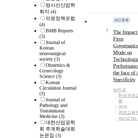
방사선산업학
회지
(4)
의료정책포럼
(4)
BMB Reports
7
The Impact
(3)
Firm
Journal of
Governanc
Korean
Mode on
neurosurgical
Technologic
society
(3)
Obstetrics &
Performanc
Gynecology
the face of 
Science
(3)
Specificity
Korean
Circulation Journal
박진규
(3)
한국경영
Journal of
회
Pathology and
2010
Translational
경영교육
Medicine
(3)
Vol.62 No.
대한산업공학
회 추계학술대회
논문집
(3)