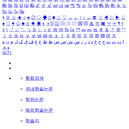
㎒
㎓
㎔
Ω
㏀
㏁
㎊
㎋
㎌
㏖
㏅
㎭
㎮
㎯
㏛
㎩
㎪
㎫
㎬
㏝
㏐
㏓
㏃
㏉
㏜
㏆
§
※
☆
★
○
●
◎
◇
◆
□
■
△
▽
→
←
↑
↓
↔
〓
◁
◀
▷
▶
♤
♠
♡
♥
♧
♣
⊙
◈
▣
◐
◑
▒
▤
▥
▨
▧
▦
▩
♨
☏
☎
☜
☞
¶
†
‡
↕
↗
↙
↖
↘
♭
♩
♪
♬
㉿
㈜
№
㏇
™
㏂
㏘
℡
＃
＆
＊
＠
ª
º
ⅰ
ⅱ
ⅲ
ⅳ
ⅴ
ⅵ
ⅶ
ⅷ
ⅸ
ⅹ
Ⅰ
Ⅱ
Ⅲ
Ⅳ
Ⅴ
Ⅵ
Ⅶ
Ⅷ
Ⅸ
Ⅹ
ا
ب
ت
ث
ج
ح
خ
د
ذ
ر
ز
س
ش
ص
ض
ط
ظ
ع
غ
ف
ق
ک
ل
م
ن
ه
و
ی
닫기
통합검색
국내학술논문
학위논문
해외학술논문
학술지