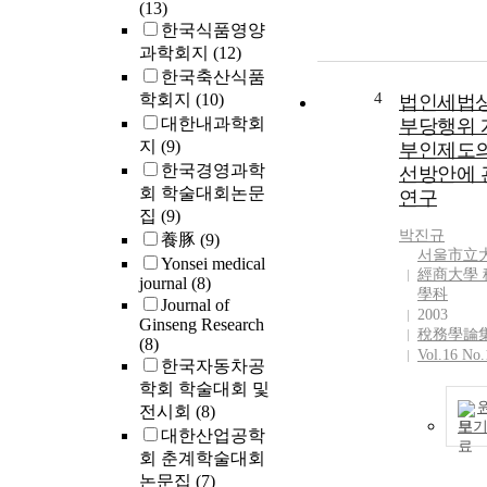
(13)
한국식품영양
과학회지
(12)
한국축산식품
4
학회지
(10)
법인세법
대한내과학회
부당행위 
지
(9)
부인제도의
한국경영과학
선방안에 
회 학술대회논문
연구
집
(9)
박진규
養豚
(9)
서울市立
Yonsei medical
經商大學 
journal
(8)
學科
Journal of
2003
Ginseng Research
稅務學論
(8)
Vol.16 No.
한국자동차공
학회 학술대회 및
전시회
(8)
보
대한산업공학
회 춘계학술대회
논문집
(7)