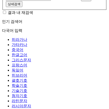
상세검색
결과 내 재검색
인기 검색어
다국어 입력
히라가나
가타카나
중국어
한글고어
그리스문자
프랑스어
독일어
히브리어
괄호기호
학술기호
기술기호
첨자기호
라틴문자
러시아문자