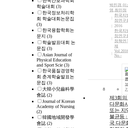
한국간호과학회
박진경
,
이
학술대회
(3)
영
,
최민정
한국정보처리학
한국지
회 학술대회논문집
정연구
(3)
2016
한국융합학회논
한국지
문지
(3)
정연구
정책연
학술발표대회 논
제
문집
(3)
Vol.201
Asian Journal of
No.-
Physical Education
and Sport Scie
(3)
한국품질경영학
회 춘계학술발표논
문집
(3)
大韓小兒齒科學
8
會誌
(2)
제3회의 
Journal of Korean
다문화
Academy of Nursing
또는 지
(2)
불균등 ;
韓國地域開發學
국 다문
會誌
(2)