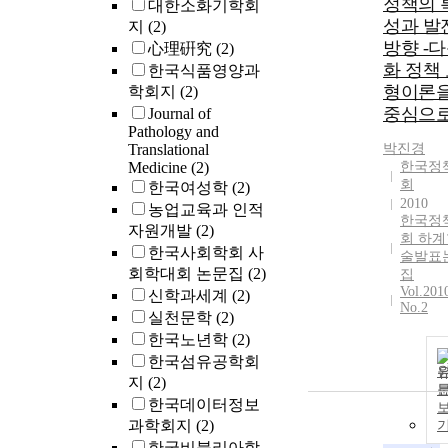
정책의 
대한소화기학회
성과 발
지
(2)
방향 -
心理硏究
(2)
화 정책
한국식품영양과
형이론
학회지
(2)
중심으로
Journal of
Pathology and
Translational
박진경
Medicine
(2)
한국정
회
한국여성학
(2)
2010
농업교육과 인적
한국정
자원개발
(2)
회 하계
한국사회학회 사
술발표
회학대회 논문집
(2)
집
Vol.201
신학과세계
(2)
No.2
실천문학
(2)
한국노년학
(2)
한국섬유공학회
지
(2)
한국데이터정보
과학회지
(2)
한국비블리아학