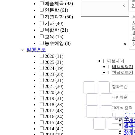
예술체육
(92)
인문학
(61)
자연과학
(50)
사
기타
(40)
복합학
(21)
교육
(15)
농수해양
(8)
발행연도
2026
(11)
내보내기
2025
(31)
내책장담기
2024
(19)
한글로보기
2023
(28)
2022
(31)
2021
(30)
정확도순
2020
(26)
내림차순
2019
(31)
정확
2018
(28)
순
10개씩 출력
내림
2017
(43)
인기
2016
(24)
순
조회
10개
2015
(48)
연도
출력
2014
(42)
제목
20개
2013
(19)