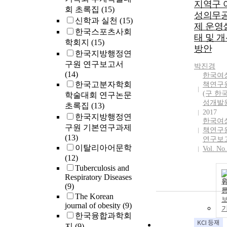
지역구 
회 초록집
(15)
성의무
신학과 실천
(15)
제 운영
한국스포츠사회
태 및 
학회지
(15)
방안
한국지방행정연
구원 연구보고서
박진경
(14)
한국여
한국고분자학회
책연구
(구 한
학술대회 연구논문
성개발
초록집
(13)
2017
한국지방행정연
한국여
구원 기본연구과제
책연구
(13)
연구보
이탈리아어문학
Vol. No.
(12)
Tuberculosis and
Respiratory Diseases
(9)
The Korean
journal of obesity
(9)
한국융합과학회
지
(9)