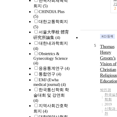
한국사회체육학
기
회지
(5)
2
CHINDIA Plus
(5)
대한교통학회지
(5)
서울大學校 體育
硏究所論集
(4)
대한내과학회지
5
Thomas
(4)
Henry
Obstetrics &
Groom’s
Gynecology Science
(4)
Vision of
응용통계연구
(4)
Christian
통합연구
(4)
Religious
EMJ (Ewha
Educatio
medical journal)
(4)
한국통신학회 학
박진경
한국실
술대회 및 강연회
학회
(4)
2019
지역사회간호학
신학과 
회지
(4)
천
대한영양사협회