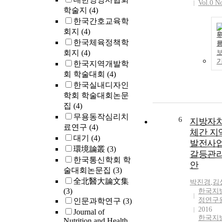
Vol.0 N
학술지
(4)
한국간호교육학
회지
(4)
한국체육정책학
회지
(4)
한국지역개발학
회 학술대회
(4)
한국실내디자인
학회 학술대회논문
집
(4)
무용동작심리치
6
지방자
료연구
(4)
체간 지
대기
(4)
발전사
環境論叢
(3)
갈등관
한국통신학회 학
안
술대회논문집
(3)
全北醫大論文集
박진경
,
김
(3)
한국지
정연구
인문과학연구
(3)
2016
Journal of
한국지
Nutrition and Health