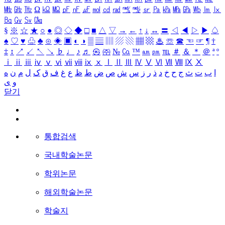
㎒
㎓
㎔
Ω
㏀
㏁
㎊
㎋
㎌
㏖
㏅
㎭
㎮
㎯
㏛
㎩
㎪
㎫
㎬
㏝
㏐
㏓
㏃
㏉
㏜
㏆
§
※
☆
★
○
●
◎
◇
◆
□
■
△
▽
→
←
↑
↓
↔
〓
◁
◀
▷
▶
♤
♠
♡
♥
♧
♣
⊙
◈
▣
◐
◑
▒
▤
▥
▨
▧
▦
▩
♨
☏
☎
☜
☞
¶
†
‡
↕
↗
↙
↖
↘
♭
♩
♪
♬
㉿
㈜
№
㏇
™
㏂
㏘
℡
＃
＆
＊
＠
ª
º
ⅰ
ⅱ
ⅲ
ⅳ
ⅴ
ⅵ
ⅶ
ⅷ
ⅸ
ⅹ
Ⅰ
Ⅱ
Ⅲ
Ⅳ
Ⅴ
Ⅵ
Ⅶ
Ⅷ
Ⅸ
Ⅹ
ا
ب
ت
ث
ج
ح
خ
د
ذ
ر
ز
س
ش
ص
ض
ط
ظ
ع
غ
ف
ق
ک
ل
م
ن
ه
و
ی
닫기
통합검색
국내학술논문
학위논문
해외학술논문
학술지