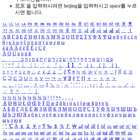
北京 을 입력하시려면
beijing
을 입력하시고 space를 누르
시면 됩니다.
ㅥ
ㅦ
ㅧ
ㅨ
ㅩ
ㅪ
ㅫ
ㅬ
ㅭ
ㅮ
ㅯ
ㅰ
ㅱ
ㅲ
ㅳ
ㅴ
ㅵ
ㅶ
ㅷ
ㅸ
ㅹ
ㅺ
ㅻ
ㅼ
ㅽ
ㅾ
ㅿ
ㆀ
ㆁ
ㆂ
ㆃ
ㆄ
ㆅ
ㆆ
ㆇ
ㆈ
ㆉ
ㆊ
ㆋ
ㆌ
ㆍ
ㆎ
Α
Β
Γ
Δ
Ε
Ζ
Η
Θ
Ι
Κ
Λ
Μ
Ν
Ξ
Ο
Π
Ρ
Σ
Τ
Υ
Φ
Χ
Ψ
Ω
α
β
γ
δ
ε
ζ
η
θ
ι
κ
λ
μ
ν
ξ
ο
π
ρ
σ
τ
υ
φ
χ
ψ
ω
á
à
Á
À
é
è
É
È
ç
Ç
ê
Ä
Ö
Ü
ä
ö
ü
ß
ְ
ֳ
ֲ
ֱ
ָ
ַ
ֵ
ֶ
ִ
ֹ
ּ
ֻ
ׂ
ׁ
ּ
ב
ה
נ
מ
צ
ת
ץ
ש
ד
ג
כ
ע
י
ח
ל
ך
ף
ק
ר
א
ט
ו
ן
ם
פ
‘
’
“
”
〔
〕
〈
〉
「
」
『
』
【
】
＂
（
）
［
］
｛
｝
±
×
÷
≠
≤
≥
∞
∴
♂
♀
∠
⊥
⌒
∂
∇
≡
≒
≪
≫
√
∽
∝
∵
∫
∬
∈
∋
⊆
⊇
⊂
⊃
∪
∩
∧
∨
￢
⇒
⇔
∀
∃
∮
∑
∏
＋
－
＜
＝
＞
、
。
·
‥
…
¨
〃
―
∥
＼
∼
´
～
ˇ
˘
˝
˚
˙
¸
˛
¡
¿
ː
！
＇
，
．
／
：
；
？
＾
＿
｀
｜
½
⅓
⅔
¼
¾
⅛
⅜
⅝
⅞
¹
²
³
⁴
ⁿ
₁
₂
₃
₄
Æ
Ð
Ħ
Ĳ
Ł
Ø
Œ
Þ
Ŧ
Ŋ
æ
đ
ð
ħ
ı
ĳ
ĸ
ŀ
ł
ø
œ
ß
þ
ŧ
ŋ
ŉ
А
Б
В
Г
Д
Е
Ё
Ж
З
И
Й
К
Л
М
Н
О
П
Р
С
Т
У
Ф
Х
Ц
Ч
Ш
Щ
Ъ
Ы
Ь
Э
Ю
Я
а
б
в
г
д
е
ё
ж
з
и
й
к
л
м
н
о
п
р
с
т
у
ф
х
ц
ч
ш
щ
ъ
ы
ь
э
ю
я
′
″
℃
Å
￠
￡
￥
¤
℉
‰
＄
％
Ｆ
￦
㎕
㎖
㎗
ℓ
㎘
㏄
㎣
㎤
㎥
㎦
㎙
㎚
㎛
㎜
㎝
㎞
㎟
㎠
㎡
㎢
㏊
㎍
㎎
㎏
㏏
㎈
㎉
㏈
㎧
㎨
㎰
㎱
㎲
㎳
㎴
㎵
㎶
㎷
㎸
㎹
㎀
㎁
㎂
㎃
㎄
㎺
㎻
㎽
㎾
㎿
㎐
㎑