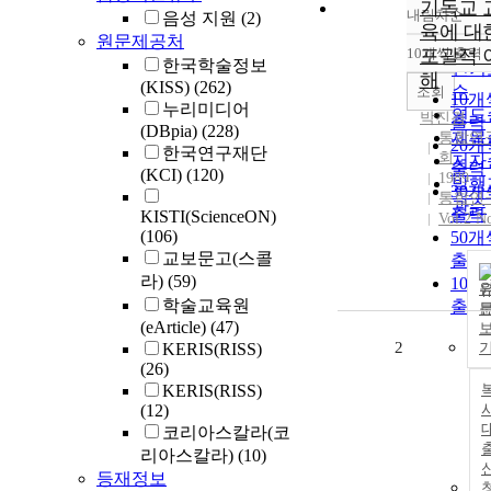
기독교 
내림차순
음성 지원
(2)
정확
육에 대
원문제공처
순
10개씩 출력
포괄적 
내림
한국학술정보
인기
해
(KISS)
(262)
순
조회
10개
누리미디어
연도
박진경
출력
(DBpia)
(228)
제목
통합연
20개
한국연구재단
회
저자
출력
(KCI)
(120)
1989
발행
30개
통합연
관순
출력
KISTI(ScienceON)
Vol.2 N
(106)
50개
교보문고(스콜
출력
라)
(59)
100
학술교육원
출력
(eArticle)
(47)
2
KERIS(RISS)
(26)
KERIS(RISS)
(12)
사
코리아스칼라(코
리아스칼라)
(10)
등재정보