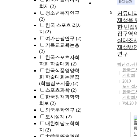
회지
(2)
9
청소년복지연구
커뮤니
(2)
재생을 
한국 스포츠 리서
한 빈집
치
(2)
집구역
여가관광연구
(2)
실태조
기독교교육논총
재생방
(2)
연구
한국스포츠사회
학회 학술대회
(2)
박진경
,
권
한국도
한국식품영양학
계학회
회 학술대회논문집
2019
(학술심포지움)
(2)
도시설계
스포츠과학
(2)
한국도
한국정책과학학
계학회
회보
(2)
Vol.20 
외국문학연구
(2)
도시설계
(2)
대한췌담도학회
지
(2)
大韓氣管食道科