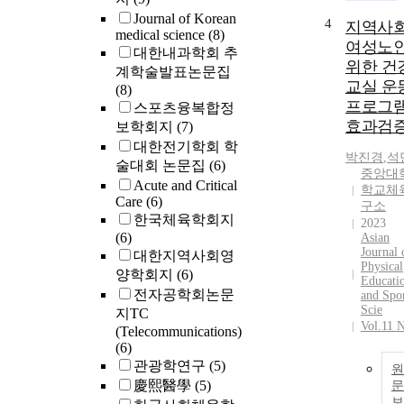
Journal of Korean
4
지역사
medical science
(8)
여성노
대한내과학회 추
위한 건
계학술발표논문집
교실 운
(8)
프로그
스포츠융복합정
효과검
보학회지
(7)
대한전기학회 학
박진경
,
석
술대회 논문집
(6)
중앙대
Acute and Critical
학교체
Care
(6)
구소
한국체육학회지
2023
(6)
Asian
Journal 
대한지역사회영
Physical
양학회지
(6)
Educati
전자공학회논문
and Spo
Scie
지TC
Vol.11 
(Telecommunications)
(6)
관광학연구
(5)
원
慶熙醫學
(5)
문
보