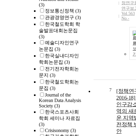
정연구
(3)
연구보
정보통신정책
(3)
Vol.563
관광경영연구
(3)
No.-
한국철도학회 학
술발표대회논문집
(3)
예술디자인연구
논문집
(3)
한국실내디자인
학회논문집
(3)
전기전자학회논
문지
(3)
한국철도학회논
문집
(3)
7
[정책연
Journal of the
2016-18] 
Korean Data Analysis
인구감
Society
(3)
역의 새
한국스포츠사회
운 지역
학회 세미나 자료집
전정책 
(3)
Crisisonomy
(3)
안