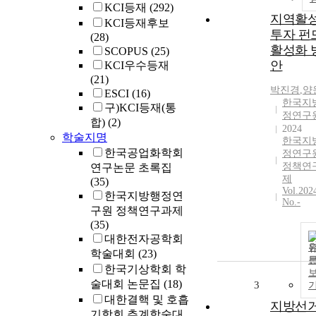
KCI등재
(292)
지역활
KCI등재후보
투자 펀
(28)
활성화 
SCOPUS
(25)
안
KCI우수등재
(21)
박진경
,
양
ESCI
(16)
한국지
구)KCI등재(통
정연구
합)
(2)
2024
학술지명
한국지
한국공업화학회
정연구
정책연
연구논문 초록집
제
(35)
Vol.202
한국지방행정연
No.-
구원 정책연구과제
(35)
대한전자공학회
학술대회
(23)
한국기상학회 학
술대회 논문집
(18)
3
대한결핵 및 호흡
지방선
기학회 추계학술대