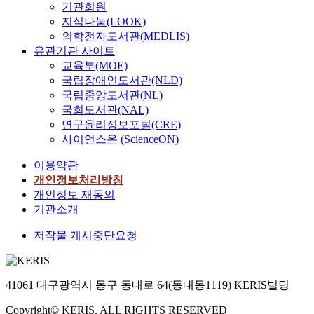
기관회원
지식나눔(LOOK)
의학전자도서관(MEDLIS)
유관기관 사이트
교육부(MOE)
국립장애인도서관(NLD)
국립중앙도서관(NL)
국회도서관(NAL)
연구윤리정보포털(CRE)
사이언스온 (ScienceON)
이용약관
개인정보처리방침
개인정보 재동의
기관소개
저작물 게시중단요청
41061 대구광역시 동구 동내로 64(동내동1119) KERIS빌딩
Copyright© KERIS. ALL RIGHTS RESERVED