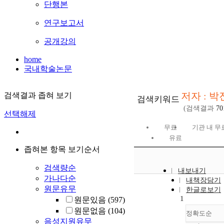
단행본
연구보고서
공개강의
home
국내학술논문
저자 : 
검색결과 좁혀 보기
검색키워드
(검색결과
70
선택해제
무료
기관 내 무
유료
좁혀본 항목 보기순서
검색량순
내보내기
가나다순
내책장담기
원문유무
한글로보기
1
원문있음
(597)
원문없음
(104)
정확도순
음성지원유무