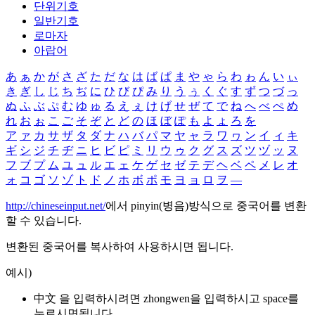
단위기호
일반기호
로마자
아랍어
あ
ぁ
か
が
さ
ざ
た
だ
な
は
ば
ぱ
ま
や
ゃ
ら
わ
ゎ
ん
い
ぃ
き
ぎ
し
じ
ち
ぢ
に
ひ
び
ぴ
み
り
う
ぅ
く
ぐ
す
ず
つ
づ
っ
ぬ
ふ
ぶ
ぷ
む
ゆ
ゅ
る
え
ぇ
け
げ
せ
ぜ
て
で
ね
へ
べ
ぺ
め
れ
お
ぉ
こ
ご
そ
ぞ
と
ど
の
ほ
ぼ
ぽ
も
よ
ょ
ろ
を
ア
ァ
カ
サ
ザ
タ
ダ
ナ
ハ
バ
パ
マ
ヤ
ャ
ラ
ワ
ヮ
ン
イ
ィ
キ
ギ
シ
ジ
チ
ヂ
ニ
ヒ
ビ
ピ
ミ
リ
ウ
ゥ
ク
グ
ス
ズ
ツ
ヅ
ッ
ヌ
フ
ブ
プ
ム
ユ
ュ
ル
エ
ェ
ケ
ゲ
セ
ゼ
テ
デ
ヘ
ベ
ペ
メ
レ
オ
ォ
コ
ゴ
ソ
ゾ
ト
ド
ノ
ホ
ボ
ポ
モ
ヨ
ョ
ロ
ヲ
―
http://chineseinput.net/
에서 pinyin(병음)방식으로 중국어를 변환
할 수 있습니다.
변환된 중국어를 복사하여 사용하시면 됩니다.
예시)
中文 을 입력하시려면
zhongwen
을 입력하시고 space를
누르시면됩니다.