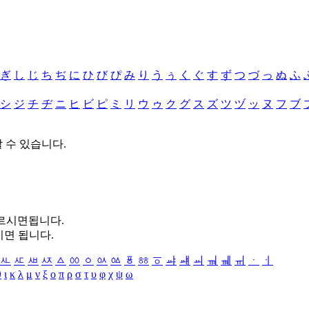
ぎ
し
じ
ち
ぢ
に
ひ
び
ぴ
み
り
う
ぅ
く
ぐ
す
ず
つ
づ
っ
ぬ
ふ
シ
ジ
チ
ヂ
ニ
ヒ
ビ
ピ
ミ
リ
ウ
ゥ
ク
グ
ス
ズ
ツ
ヅ
ッ
ヌ
フ
ブ
할 수 있습니다.
누르시면됩니다.
시면 됩니다.
ㅻ
ㅼ
ㅽ
ㅾ
ㅿ
ㆀ
ㆁ
ㆂ
ㆃ
ㆄ
ㆅ
ㆆ
ㆇ
ㆈ
ㆉ
ㆊ
ㆋ
ㆌ
ㆍ
ㆎ
θ
ι
κ
λ
μ
ν
ξ
ο
π
ρ
σ
τ
υ
φ
χ
ψ
ω