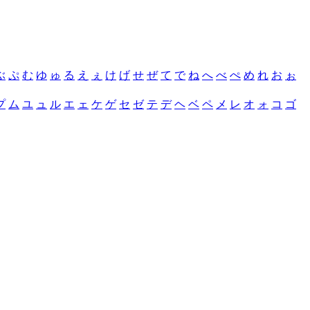
ぶ
ぷ
む
ゆ
ゅ
る
え
ぇ
け
げ
せ
ぜ
て
で
ね
へ
べ
ぺ
め
れ
お
ぉ
プ
ム
ユ
ュ
ル
エ
ェ
ケ
ゲ
セ
ゼ
テ
デ
ヘ
ベ
ペ
メ
レ
オ
ォ
コ
ゴ