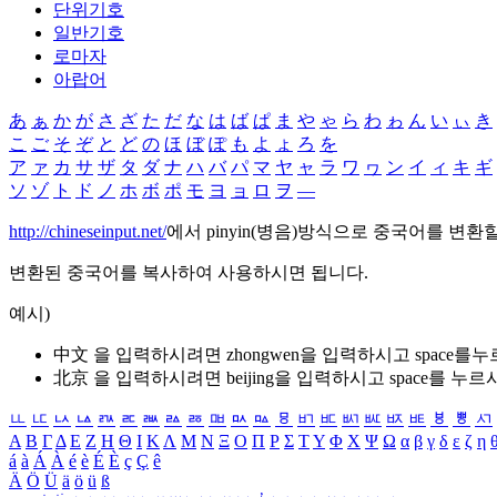
단위기호
일반기호
로마자
아랍어
あ
ぁ
か
が
さ
ざ
た
だ
な
は
ば
ぱ
ま
や
ゃ
ら
わ
ゎ
ん
い
ぃ
き
こ
ご
そ
ぞ
と
ど
の
ほ
ぼ
ぽ
も
よ
ょ
ろ
を
ア
ァ
カ
サ
ザ
タ
ダ
ナ
ハ
バ
パ
マ
ヤ
ャ
ラ
ワ
ヮ
ン
イ
ィ
キ
ギ
ソ
ゾ
ト
ド
ノ
ホ
ボ
ポ
モ
ヨ
ョ
ロ
ヲ
―
http://chineseinput.net/
에서 pinyin(병음)방식으로 중국어를 변환
변환된 중국어를 복사하여 사용하시면 됩니다.
예시)
中文 을 입력하시려면
zhongwen
을 입력하시고 space를
北京 을 입력하시려면
beijing
을 입력하시고 space를 누르
ㅥ
ㅦ
ㅧ
ㅨ
ㅩ
ㅪ
ㅫ
ㅬ
ㅭ
ㅮ
ㅯ
ㅰ
ㅱ
ㅲ
ㅳ
ㅴ
ㅵ
ㅶ
ㅷ
ㅸ
ㅹ
ㅺ
Α
Β
Γ
Δ
Ε
Ζ
Η
Θ
Ι
Κ
Λ
Μ
Ν
Ξ
Ο
Π
Ρ
Σ
Τ
Υ
Φ
Χ
Ψ
Ω
α
β
γ
δ
ε
ζ
η
á
à
Á
À
é
è
É
È
ç
Ç
ê
Ä
Ö
Ü
ä
ö
ü
ß