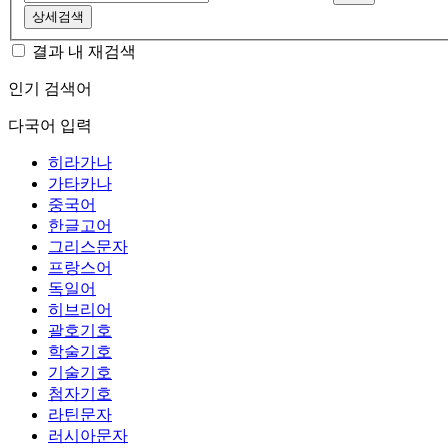
상세검색
결과 내 재검색
인기 검색어
다국어 입력
히라가나
가타카나
중국어
한글고어
그리스문자
프랑스어
독일어
히브리어
괄호기호
학술기호
기술기호
첨자기호
라틴문자
러시아문자