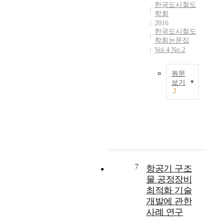
e
한국도시철도
r
학회
2016
a
한국도시철도
t
학회논문집
u
Vol.4 No.2
r
e
d
원문
보기
r
2
o
T
p
h
s
e
b
c
e
o
l
n
o
t
w
r
7
항공기 구조
-
o
물 공정장비
1
l
최적화 기술
9
t
개발에 관한
6
e
사례 연구
℃
c
a