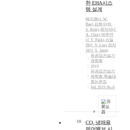
u
한 EHA시스
w
i
a
템 설계
d
y
w
배지원(
J.
W.
s
h
Bae)
,
김학수(H.
i
S. Kim)
,
최지아(
J.
a
d
A. Choi)
,
박주연
t
e
(
J.
Y.
Park
)
,
이일
i
c
영(I.
Y.
Lee)
,
장지
s
o
성(
J.
S. Jang)
c
n
유공압건설기
a
t
계학회
l
r
2019
l
유공압건설기
o
e
계학회 학술대
l
회논문집
d
b
Vol.2019 No.6
L
a
i
s
q
e
원
u
문보
d
i
기
o
d
n
10
CO₂ 냉매용
n
t
제어밸브 시
a
h