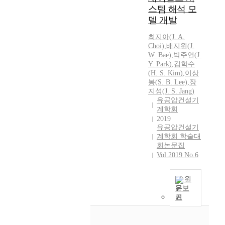
t
스템 해석 모
e
u
델 개발
e
r
x
최지아(
J.
A.
a
i
Choi)
,
배지원(
J.
l
s
W. Bae)
,
박주연
(
J.
g
t
Y.
Park
)
,
김학수
a
i
(H. S. Kim)
,
이상
s
n
봉(S. B. Lee)
,
장
.
g
지성(
J.
S. Jang)
S
유공압건설기
t
i
계학회
r
n
2019
a
유공압건설기
c
c
계학회 학술대
e
k
회논문집
l
c
Vol.2019 No.6
i
i
q
r
u
원
c
문보
i
u
기
d
i
n
t
a
t