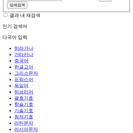
상세검색
결과 내 재검색
인기 검색어
다국어 입력
히라가나
가타카나
중국어
한글고어
그리스문자
프랑스어
독일어
히브리어
괄호기호
학술기호
기술기호
첨자기호
라틴문자
러시아문자