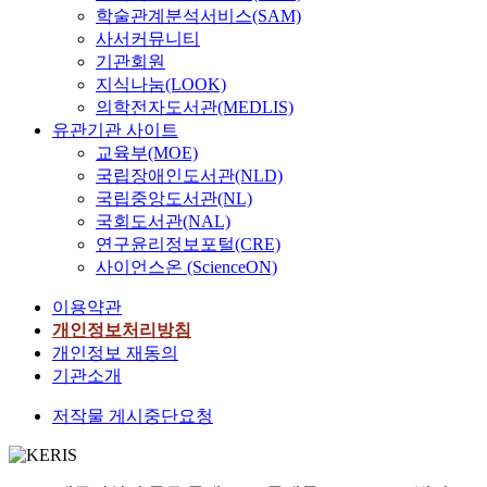
h
학술관계분석서비스(SAM)
i
t
사서커뮤니티
d
h
기관회원
,
e
지식나눔(LOOK)
i
w
의학전자도서관(MEDLIS)
t
i
유관기관 사이트
i
r
s
교육부(MOE)
e
l
국립장애인도서관(NLD)
l
i
국립중앙도서관(NL)
e
k
국회도서관(NAL)
s
e
연구윤리정보포털(CRE)
s
l
c
사이언스온 (ScienceON)
y
o
t
이용약관
m
o
개인정보처리방침
m
l
개인정보 재동의
u
e
n
기관소개
a
i
d
저작물 게시중단요청
c
t
a
o
t
a
i