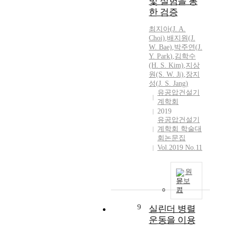
및 실험을 통
e
m
한 검증
t
h
h
a
최지아(
J.
A.
a
Choi)
,
배지원(
J.
s
n
W. Bae)
,
박주연
(
J.
b
e
Y.
Park
)
,
김학수
e
(H. S. Kim)
,
지상
v
e
원(S. W. Ji)
,
장지
a
n
성(
J.
S. Jang)
p
p
유공압건설기
o
r
계학회
r
o
2019
b
g
유공압건설기
e
계학회 학술대
r
c
회논문집
e
o
Vol.2019 No.11
s
m
s
e
e
원
s
d
문보
a
f
기
l
r
9
i
실린더 병렬
o
q
운동을 이용
m