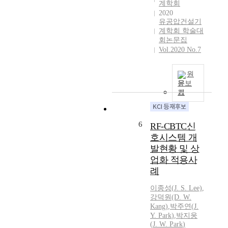
계학회
a
2020
l
유공압건설기
g
계학회 학술대
a
회논문집
s
Vol.2020 No.7
e
s
원
,
문보
a
기
n
d
w
6
RF-CBTC신
h
호시스템 개
e
발현황 및 상
n
업화 적용사
t
례
h
e
이종성(
J.
S. Lee)
,
t
강덕원(D. W.
e
Kang)
,
박주연
(
J.
m
Y.
Park
)
,
박지웅
p
(
J.
W.
Park
)