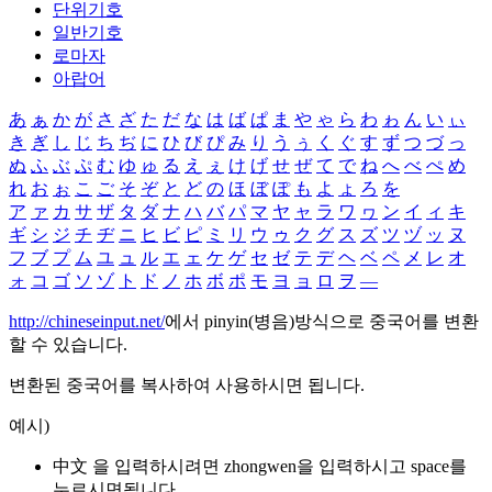
단위기호
일반기호
로마자
아랍어
あ
ぁ
か
が
さ
ざ
た
だ
な
は
ば
ぱ
ま
や
ゃ
ら
わ
ゎ
ん
い
ぃ
き
ぎ
し
じ
ち
ぢ
に
ひ
び
ぴ
み
り
う
ぅ
く
ぐ
す
ず
つ
づ
っ
ぬ
ふ
ぶ
ぷ
む
ゆ
ゅ
る
え
ぇ
け
げ
せ
ぜ
て
で
ね
へ
べ
ぺ
め
れ
お
ぉ
こ
ご
そ
ぞ
と
ど
の
ほ
ぼ
ぽ
も
よ
ょ
ろ
を
ア
ァ
カ
サ
ザ
タ
ダ
ナ
ハ
バ
パ
マ
ヤ
ャ
ラ
ワ
ヮ
ン
イ
ィ
キ
ギ
シ
ジ
チ
ヂ
ニ
ヒ
ビ
ピ
ミ
リ
ウ
ゥ
ク
グ
ス
ズ
ツ
ヅ
ッ
ヌ
フ
ブ
プ
ム
ユ
ュ
ル
エ
ェ
ケ
ゲ
セ
ゼ
テ
デ
ヘ
ベ
ペ
メ
レ
オ
ォ
コ
ゴ
ソ
ゾ
ト
ド
ノ
ホ
ボ
ポ
モ
ヨ
ョ
ロ
ヲ
―
http://chineseinput.net/
에서 pinyin(병음)방식으로 중국어를 변환
할 수 있습니다.
변환된 중국어를 복사하여 사용하시면 됩니다.
예시)
中文 을 입력하시려면
zhongwen
을 입력하시고 space를
누르시면됩니다.