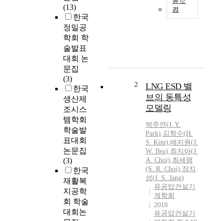
문보
(13)
기
N
한국
a
정밀공
t
학회 학
u
술발표
r
대회 논
a
문집
l
(3)
g
2
LNG ESD 밸
한국
a
브의 동특성
생산제
s
모델링
조시스
i
템학회
s
박주연
(
J.
Y.
학술발
o
Park
)
,
김학수(H.
표대회
n
S. Kim)
,
배지원(
J.
논문집
W. Bea)
,
최지아(
J.
e
(3)
A. Choi)
,
최세령
o
(S. R. Choi)
,
장지
한국
f
성(
J.
S. Jang)
재활복
t
유공압건설기
지공학
h
계학회
e
회 학술
2018
f
대회논
유공압건설기
u