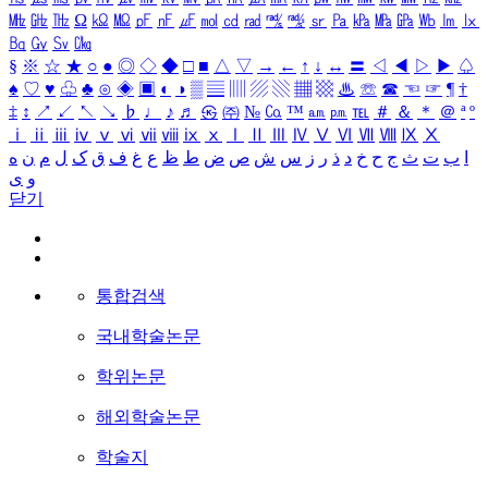
㎒
㎓
㎔
Ω
㏀
㏁
㎊
㎋
㎌
㏖
㏅
㎭
㎮
㎯
㏛
㎩
㎪
㎫
㎬
㏝
㏐
㏓
㏃
㏉
㏜
㏆
§
※
☆
★
○
●
◎
◇
◆
□
■
△
▽
→
←
↑
↓
↔
〓
◁
◀
▷
▶
♤
♠
♡
♥
♧
♣
⊙
◈
▣
◐
◑
▒
▤
▥
▨
▧
▦
▩
♨
☏
☎
☜
☞
¶
†
‡
↕
↗
↙
↖
↘
♭
♩
♪
♬
㉿
㈜
№
㏇
™
㏂
㏘
℡
＃
＆
＊
＠
ª
º
ⅰ
ⅱ
ⅲ
ⅳ
ⅴ
ⅵ
ⅶ
ⅷ
ⅸ
ⅹ
Ⅰ
Ⅱ
Ⅲ
Ⅳ
Ⅴ
Ⅵ
Ⅶ
Ⅷ
Ⅸ
Ⅹ
ا
ب
ت
ث
ج
ح
خ
د
ذ
ر
ز
س
ش
ص
ض
ط
ظ
ع
غ
ف
ق
ک
ل
م
ن
ه
و
ی
닫기
통합검색
국내학술논문
학위논문
해외학술논문
학술지