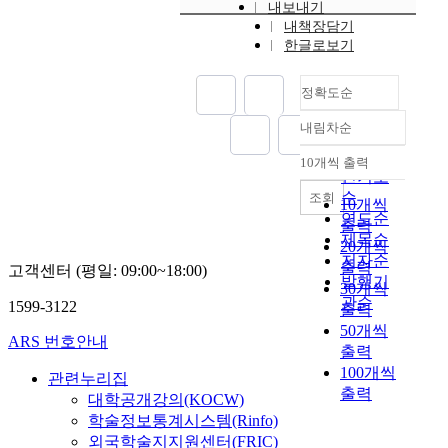
t
내보내기
o
내책장담기
u
c
한글로보기
r
a
a
r
l
b
정확도순
g
o
a
내림차순
r
정확도
s
n
순
10개씩 출력
i
내림차순
e
인기도
s
c
순
조회
10개씩
c
o
연도순
출력
r
n
제목순
20개씩
y
t
저자순
출력
o
고객센터 (평일: 09:00~18:00)
r
발행기
g
30개씩
o
관순
1599-3122
e
출력
l
n
50개씩
o
ARS 번호안내
i
출력
n
c
100개씩
w
관련누리집
l
h
출력
대학공개강의(KOCW)
i
i
학술정보통계시스템(Rinfo)
q
c
외국학술지지원센터(FRIC)
u