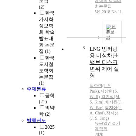
문집
계학회 학술대
e
회논문집
(2)
l
Vol.2018 No.11
한국
s
가시화
w
정보학
원
h
회 학술
문보
a
기
발표대
t
회 논문
3
LNG 벙커링
p
집
(1)
r
용 비상차단
한국
o
밸브 디스크
도시철
d
변위 제어 실
도학회
u
험
논문집
c
(1)
e
박주연
(
J.
Y.
주제분류
l
Park
)
,
지상원(S.
공학
W. Ji)
,
김민성(M.
o
(21)
S. Kim)
,
배지원(
J.
w
의약
W. Bae)
,
최지아(
J.
l
A. Choi)
,
장지성
학
(2)
e
(
J.
S. Jang)
발행연도
v
유공압건설기
2025
e
계학회
(1)
l
2020