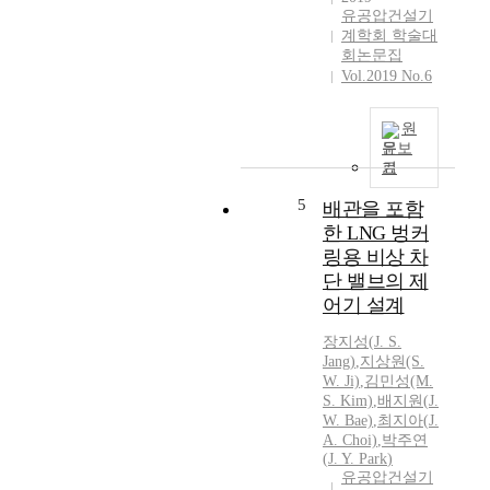
c
유공압건설기
o
계학회 학술대
l
회논문집
o
Vol.2019 No.6
r
l
원
e
문보
s
기
s
m
5
배관을 포함
i
한 LNG 벙커
x
링용 비상 차
t
단 밸브의 제
u
어기 설계
r
e
장지성(
J.
S.
o
Jang)
,
지상원(S.
f
W. Ji)
,
김민성(M.
s
S. Kim)
,
배지원(
J.
e
W. Bae)
,
최지아(
J.
A. Choi)
,
박주연
v
(
J.
Y.
Park
)
e
유공압건설기
r