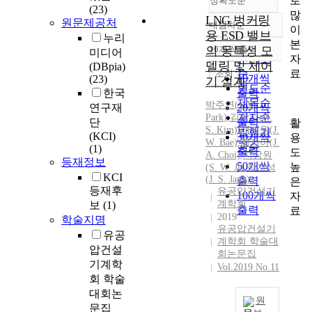
로
정확도순
(23)
많
LNG 벙커링
원문제공처
내림차순
이
정확도
용 ESD 밸브
누리
본
순
의 동특성 모
10개씩 출력
미디어
내림차순
자
인기도
델링 및 제어
(DBpia)
료
순
조회
10개씩
(23)
기 설계
연도순
한국
출력
제목순
박주연
(
J.
Y.
연구재
20개씩
저자순
Park
)
,
김학수(H.
단
출력
활
S. Kim)
,
배지원(
J.
발행기
(KCI)
30개씩
용
W. Bae)
,
최지아(
J.
관순
(1)
출력
도
A. Choi)
,
지상원
등재정보
50개씩
높
(S. W. Ji)
,
장지성
KCI
(
J.
S. Jang)
출력
은
등재후
유공압건설기
100개씩
자
계학회
보
(1)
출력
료
2019
학술지명
유공압건설기
유공
계학회 학술대
압건설
회논문집
기계학
Vol.2019 No.11
회 학술
대회논
원
문집