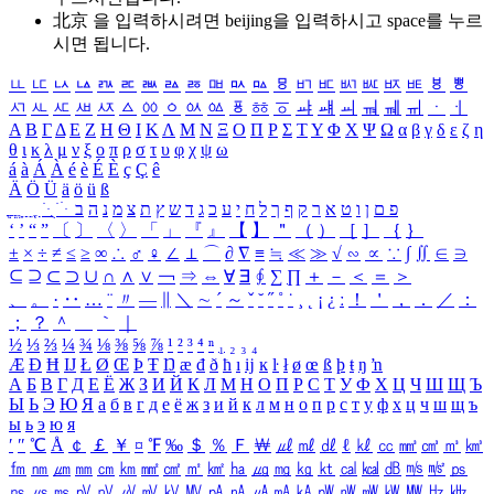
北京 을 입력하시려면
beijing
을 입력하시고 space를 누르
시면 됩니다.
ㅥ
ㅦ
ㅧ
ㅨ
ㅩ
ㅪ
ㅫ
ㅬ
ㅭ
ㅮ
ㅯ
ㅰ
ㅱ
ㅲ
ㅳ
ㅴ
ㅵ
ㅶ
ㅷ
ㅸ
ㅹ
ㅺ
ㅻ
ㅼ
ㅽ
ㅾ
ㅿ
ㆀ
ㆁ
ㆂ
ㆃ
ㆄ
ㆅ
ㆆ
ㆇ
ㆈ
ㆉ
ㆊ
ㆋ
ㆌ
ㆍ
ㆎ
Α
Β
Γ
Δ
Ε
Ζ
Η
Θ
Ι
Κ
Λ
Μ
Ν
Ξ
Ο
Π
Ρ
Σ
Τ
Υ
Φ
Χ
Ψ
Ω
α
β
γ
δ
ε
ζ
η
θ
ι
κ
λ
μ
ν
ξ
ο
π
ρ
σ
τ
υ
φ
χ
ψ
ω
á
à
Á
À
é
è
É
È
ç
Ç
ê
Ä
Ö
Ü
ä
ö
ü
ß
ְ
ֳ
ֲ
ֱ
ָ
ַ
ֵ
ֶ
ִ
ֹ
ּ
ֻ
ׂ
ׁ
ּ
ב
ה
נ
מ
צ
ת
ץ
ש
ד
ג
כ
ע
י
ח
ל
ך
ף
ק
ר
א
ט
ו
ן
ם
פ
‘
’
“
”
〔
〕
〈
〉
「
」
『
』
【
】
＂
（
）
［
］
｛
｝
±
×
÷
≠
≤
≥
∞
∴
♂
♀
∠
⊥
⌒
∂
∇
≡
≒
≪
≫
√
∽
∝
∵
∫
∬
∈
∋
⊆
⊇
⊂
⊃
∪
∩
∧
∨
￢
⇒
⇔
∀
∃
∮
∑
∏
＋
－
＜
＝
＞
、
。
·
‥
…
¨
〃
―
∥
＼
∼
´
～
ˇ
˘
˝
˚
˙
¸
˛
¡
¿
ː
！
＇
，
．
／
：
；
？
＾
＿
｀
｜
½
⅓
⅔
¼
¾
⅛
⅜
⅝
⅞
¹
²
³
⁴
ⁿ
₁
₂
₃
₄
Æ
Ð
Ħ
Ĳ
Ł
Ø
Œ
Þ
Ŧ
Ŋ
æ
đ
ð
ħ
ı
ĳ
ĸ
ŀ
ł
ø
œ
ß
þ
ŧ
ŋ
ŉ
А
Б
В
Г
Д
Е
Ё
Ж
З
И
Й
К
Л
М
Н
О
П
Р
С
Т
У
Ф
Х
Ц
Ч
Ш
Щ
Ъ
Ы
Ь
Э
Ю
Я
а
б
в
г
д
е
ё
ж
з
и
й
к
л
м
н
о
п
р
с
т
у
ф
х
ц
ч
ш
щ
ъ
ы
ь
э
ю
я
′
″
℃
Å
￠
￡
￥
¤
℉
‰
＄
％
Ｆ
￦
㎕
㎖
㎗
ℓ
㎘
㏄
㎣
㎤
㎥
㎦
㎙
㎚
㎛
㎜
㎝
㎞
㎟
㎠
㎡
㎢
㏊
㎍
㎎
㎏
㏏
㎈
㎉
㏈
㎧
㎨
㎰
㎱
㎲
㎳
㎴
㎵
㎶
㎷
㎸
㎹
㎀
㎁
㎂
㎃
㎄
㎺
㎻
㎽
㎾
㎿
㎐
㎑