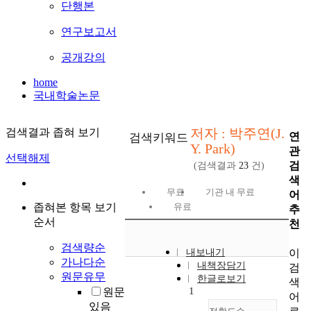
단행본
연구보고서
공개강의
home
국내학술논문
저자 : 박주연(J.
검색결과 좁혀 보기
연
검색키워드
Y. Park)
관
선택해제
검
(검색결과
23
건)
색
무료
기관 내 무료
어
좁혀본 항목 보기
유료
추
순서
천
검색량순
이
내보내기
가나다순
내책장담기
검
원문유무
한글로보기
색
1
원문
어
있음