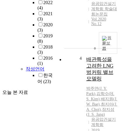
2022
s
유공압건설기
(4)
계학회 학술대
o
2021
회논문집
f
(3)
Vol.2020
N
No.12
2020
O
(3)
x
2019
원
a
(8)
문보
n
2018
기
d
(3)
l
2016
4
배관특성을
e
(1)
고려한 LNG
s
작성언어
벙커링 밸브
s
한국
모델링
C
어
(23)
O
박주연
(
J.
Y.
₂
오늘 본 자료
Park
)
,
김학수(H.
.
S. Kim)
,
배지원(
J.
I
W. Bae)
,
최지아(
J.
t
A. Choi)
,
장지성
i
(
J.
S. Jang)
유공압건설기
s
계학회
a
2019