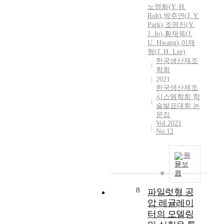
h
노영화(
Y.
H.
t
n
Roh)
,
박주연
(
J.
Y.
a
o
Park
)
,
조영진(
Y.
t
l
J.
Jo)
,
황재욱(
J.
m
o
U. Hwang)
,
이재
o
형(
J.
H. Lee)
g
s
한국생산제조
y
p
학회
o
2021
h
f
한국생산제조
e
s
시스템학회 학
r
i
술발표대회 논
i
g
문집
c
n
Vol.2021
p
No.12
a
r
l
e
i
원
s
n
문보
s
g
기
u
s
r
8
파일럿형 공
y
e
압 레귤레이
s
,
t
터의 모델링
m
e