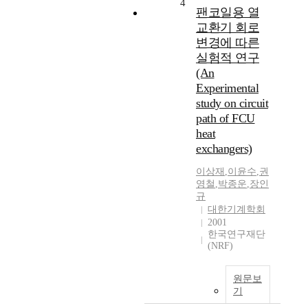
4
팬코일용 열
교환기 회로
변경에 따른
실험적 연구
(An
Experimental
study on circuit
path of FCU
heat
exchangers)
이상재
,
이윤수
,
권
영철
,
박종운
,
장인
규
대한기계학회
2001
한국연구재단
(NRF)
원문보
기