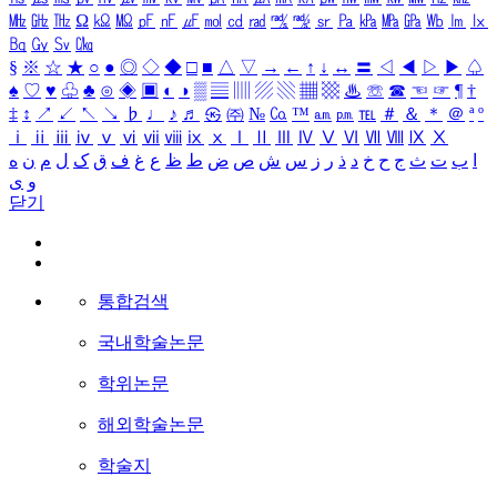
㎒
㎓
㎔
Ω
㏀
㏁
㎊
㎋
㎌
㏖
㏅
㎭
㎮
㎯
㏛
㎩
㎪
㎫
㎬
㏝
㏐
㏓
㏃
㏉
㏜
㏆
§
※
☆
★
○
●
◎
◇
◆
□
■
△
▽
→
←
↑
↓
↔
〓
◁
◀
▷
▶
♤
♠
♡
♥
♧
♣
⊙
◈
▣
◐
◑
▒
▤
▥
▨
▧
▦
▩
♨
☏
☎
☜
☞
¶
†
‡
↕
↗
↙
↖
↘
♭
♩
♪
♬
㉿
㈜
№
㏇
™
㏂
㏘
℡
＃
＆
＊
＠
ª
º
ⅰ
ⅱ
ⅲ
ⅳ
ⅴ
ⅵ
ⅶ
ⅷ
ⅸ
ⅹ
Ⅰ
Ⅱ
Ⅲ
Ⅳ
Ⅴ
Ⅵ
Ⅶ
Ⅷ
Ⅸ
Ⅹ
ا
ب
ت
ث
ج
ح
خ
د
ذ
ر
ز
س
ش
ص
ض
ط
ظ
ع
غ
ف
ق
ک
ل
م
ن
ه
و
ی
닫기
통합검색
국내학술논문
학위논문
해외학술논문
학술지