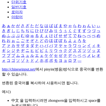
단위기호
일반기호
로마자
아랍어
あ
ぁ
か
が
さ
ざ
た
だ
な
は
ば
ぱ
ま
や
ゃ
ら
わ
ゎ
ん
い
ぃ
き
ぎ
し
じ
ち
ぢ
に
ひ
び
ぴ
み
り
う
ぅ
く
ぐ
す
ず
つ
づ
っ
ぬ
ふ
ぶ
ぷ
む
ゆ
ゅ
る
え
ぇ
け
げ
せ
ぜ
て
で
ね
へ
べ
ぺ
め
れ
お
ぉ
こ
ご
そ
ぞ
と
ど
の
ほ
ぼ
ぽ
も
よ
ょ
ろ
を
ア
ァ
カ
サ
ザ
タ
ダ
ナ
ハ
バ
パ
マ
ヤ
ャ
ラ
ワ
ヮ
ン
イ
ィ
キ
ギ
シ
ジ
チ
ヂ
ニ
ヒ
ビ
ピ
ミ
リ
ウ
ゥ
ク
グ
ス
ズ
ツ
ヅ
ッ
ヌ
フ
ブ
プ
ム
ユ
ュ
ル
エ
ェ
ケ
ゲ
セ
ゼ
テ
デ
ヘ
ベ
ペ
メ
レ
オ
ォ
コ
ゴ
ソ
ゾ
ト
ド
ノ
ホ
ボ
ポ
モ
ヨ
ョ
ロ
ヲ
―
http://chineseinput.net/
에서 pinyin(병음)방식으로 중국어를 변환
할 수 있습니다.
변환된 중국어를 복사하여 사용하시면 됩니다.
예시)
中文 을 입력하시려면
zhongwen
을 입력하시고 space를
누르시면됩니다.