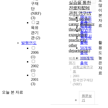
로
정확도
실습을 통한
구재
많
순
진로지도에
10개씩 출력
단
내림차순
이
인기도
관한 연구(A
(NRF)
본
순
조회
10개씩
(3)
Study on the
자
연도순
교
출력
career guidance
료
제목순
육유
20개씩
through
저자순
관기
출력
experience
발행기
관
(2)
30개씩
practice in
관순
활
발행연도
출력
other
용
50개씩
departments)
2006
도
출력
(1)
높
100개씩
박종운
,
권영철
,
강
은
명기
출력
2002
과학교육연구
자
(1)
회
료
2001
2001
한국연구재단
(3)
(NRF)
오늘 본 자료
원문보
기