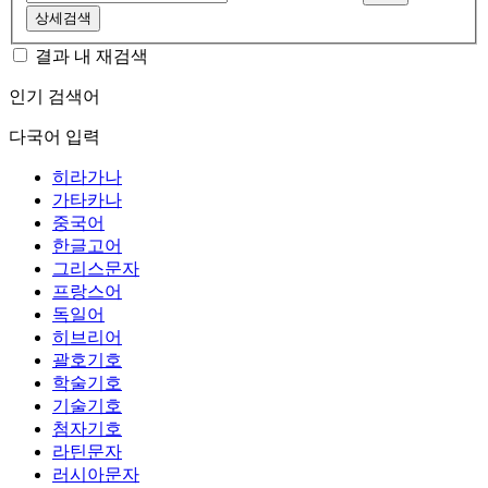
상세검색
결과 내 재검색
인기 검색어
다국어 입력
히라가나
가타카나
중국어
한글고어
그리스문자
프랑스어
독일어
히브리어
괄호기호
학술기호
기술기호
첨자기호
라틴문자
러시아문자