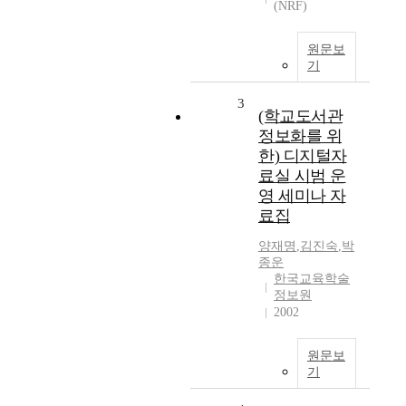
(NRF)
원문보
기
3
(학교도서관
정보화를 위
한) 디지털자
료실 시범 운
영 세미나 자
료집
양재명
,
김진숙
,
박
종운
한국교육학술
정보원
2002
원문보
기