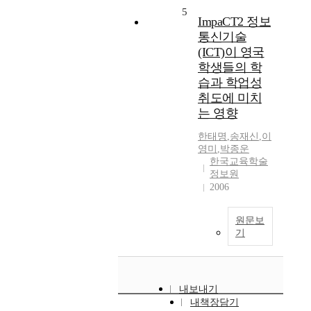
5
ImpaCT2 정보
통신기술
(ICT)이 영국
학생들의 학
습과 학업성
취도에 미치
는 영향
한태명
,
송재신
,
이
영미
,
박종운
한국교육학술
정보원
2006
원문보
기
내보내기
내책장담기