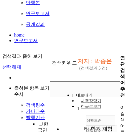
단행본
연구보고서
공개강의
home
연구보고서
검색결과 좁혀 보기
연
저자 : 박종운
검색키워드
관
선택해제
(검색결과
5
건)
검
색
어
좁혀본 항목 보기
추
순서
천
내보내기
내책장담기
검색량순
한글로보기
이
1
가나다순
검
발행기관
색
정확도순
한
어
타 학과 체험
국연
내림차순