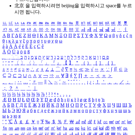
北京 을 입력하시려면
beijing
을 입력하시고 space를 누르
시면 됩니다.
ㅥ
ㅦ
ㅧ
ㅨ
ㅩ
ㅪ
ㅫ
ㅬ
ㅭ
ㅮ
ㅯ
ㅰ
ㅱ
ㅲ
ㅳ
ㅴ
ㅵ
ㅶ
ㅷ
ㅸ
ㅹ
ㅺ
ㅻ
ㅼ
ㅽ
ㅾ
ㅿ
ㆀ
ㆁ
ㆂ
ㆃ
ㆄ
ㆅ
ㆆ
ㆇ
ㆈ
ㆉ
ㆊ
ㆋ
ㆌ
ㆍ
ㆎ
Α
Β
Γ
Δ
Ε
Ζ
Η
Θ
Ι
Κ
Λ
Μ
Ν
Ξ
Ο
Π
Ρ
Σ
Τ
Υ
Φ
Χ
Ψ
Ω
α
β
γ
δ
ε
ζ
η
θ
ι
κ
λ
μ
ν
ξ
ο
π
ρ
σ
τ
υ
φ
χ
ψ
ω
á
à
Á
À
é
è
É
È
ç
Ç
ê
Ä
Ö
Ü
ä
ö
ü
ß
ְ
ֳ
ֲ
ֱ
ָ
ַ
ֵ
ֶ
ִ
ֹ
ּ
ֻ
ׂ
ׁ
ּ
ב
ה
נ
מ
צ
ת
ץ
ש
ד
ג
כ
ע
י
ח
ל
ך
ף
ק
ר
א
ט
ו
ן
ם
פ
‘
’
“
”
〔
〕
〈
〉
「
」
『
』
【
】
＂
（
）
［
］
｛
｝
±
×
÷
≠
≤
≥
∞
∴
♂
♀
∠
⊥
⌒
∂
∇
≡
≒
≪
≫
√
∽
∝
∵
∫
∬
∈
∋
⊆
⊇
⊂
⊃
∪
∩
∧
∨
￢
⇒
⇔
∀
∃
∮
∑
∏
＋
－
＜
＝
＞
、
。
·
‥
…
¨
〃
―
∥
＼
∼
´
～
ˇ
˘
˝
˚
˙
¸
˛
¡
¿
ː
！
＇
，
．
／
：
；
？
＾
＿
｀
｜
½
⅓
⅔
¼
¾
⅛
⅜
⅝
⅞
¹
²
³
⁴
ⁿ
₁
₂
₃
₄
Æ
Ð
Ħ
Ĳ
Ł
Ø
Œ
Þ
Ŧ
Ŋ
æ
đ
ð
ħ
ı
ĳ
ĸ
ŀ
ł
ø
œ
ß
þ
ŧ
ŋ
ŉ
А
Б
В
Г
Д
Е
Ё
Ж
З
И
Й
К
Л
М
Н
О
П
Р
С
Т
У
Ф
Х
Ц
Ч
Ш
Щ
Ъ
Ы
Ь
Э
Ю
Я
а
б
в
г
д
е
ё
ж
з
и
й
к
л
м
н
о
п
р
с
т
у
ф
х
ц
ч
ш
щ
ъ
ы
ь
э
ю
я
′
″
℃
Å
￠
￡
￥
¤
℉
‰
＄
％
Ｆ
￦
㎕
㎖
㎗
ℓ
㎘
㏄
㎣
㎤
㎥
㎦
㎙
㎚
㎛
㎜
㎝
㎞
㎟
㎠
㎡
㎢
㏊
㎍
㎎
㎏
㏏
㎈
㎉
㏈
㎧
㎨
㎰
㎱
㎲
㎳
㎴
㎵
㎶
㎷
㎸
㎹
㎀
㎁
㎂
㎃
㎄
㎺
㎻
㎽
㎾
㎿
㎐
㎑