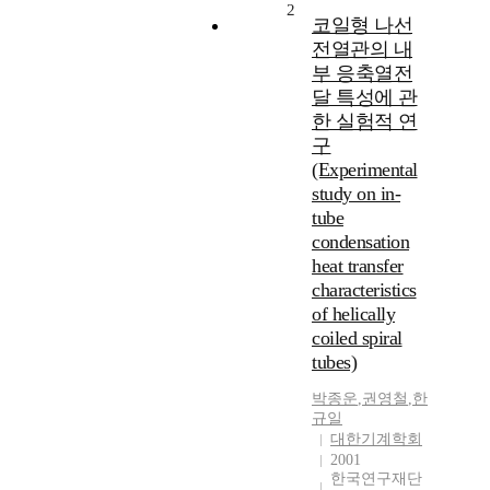
2
코일형 나선
전열관의 내
부 응축열전
달 특성에 관
한 실험적 연
구
(Experimental
study on in-
tube
condensation
heat transfer
characteristics
of helically
coiled spiral
tubes)
박종운
,
권영철
,
한
규일
대한기계학회
2001
한국연구재단