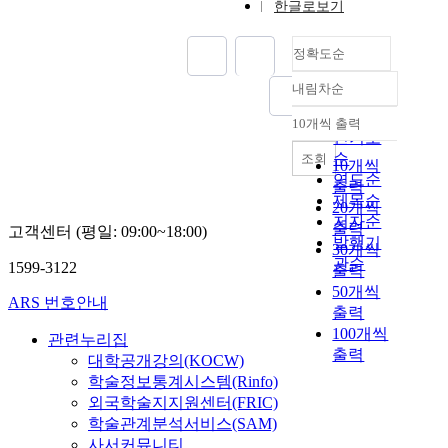
한글로보기
정확도순
내림차순
정확도
순
10개씩 출력
내림차순
인기도
순
조회
10개씩
연도순
출력
제목순
20개씩
저자순
출력
고객센터 (평일: 09:00~18:00)
발행기
30개씩
관순
1599-3122
출력
50개씩
ARS 번호안내
출력
100개씩
관련누리집
출력
대학공개강의(KOCW)
학술정보통계시스템(Rinfo)
외국학술지지원센터(FRIC)
학술관계분석서비스(SAM)
사서커뮤니티