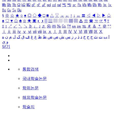
㎒
㎓
㎔
Ω
㏀
㏁
㎊
㎋
㎌
㏖
㏅
㎭
㎮
㎯
㏛
㎩
㎪
㎫
㎬
㏝
㏐
㏓
㏃
㏉
㏜
㏆
§
※
☆
★
○
●
◎
◇
◆
□
■
△
▽
→
←
↑
↓
↔
〓
◁
◀
▷
▶
♤
♠
♡
♥
♧
♣
⊙
◈
▣
◐
◑
▒
▤
▥
▨
▧
▦
▩
♨
☏
☎
☜
☞
¶
†
‡
↕
↗
↙
↖
↘
♭
♩
♪
♬
㉿
㈜
№
㏇
™
㏂
㏘
℡
＃
＆
＊
＠
ª
º
ⅰ
ⅱ
ⅲ
ⅳ
ⅴ
ⅵ
ⅶ
ⅷ
ⅸ
ⅹ
Ⅰ
Ⅱ
Ⅲ
Ⅳ
Ⅴ
Ⅵ
Ⅶ
Ⅷ
Ⅸ
Ⅹ
ا
ب
ت
ث
ج
ح
خ
د
ذ
ر
ز
س
ش
ص
ض
ط
ظ
ع
غ
ف
ق
ک
ل
م
ن
ه
و
ی
닫기
통합검색
국내학술논문
학위논문
해외학술논문
학술지