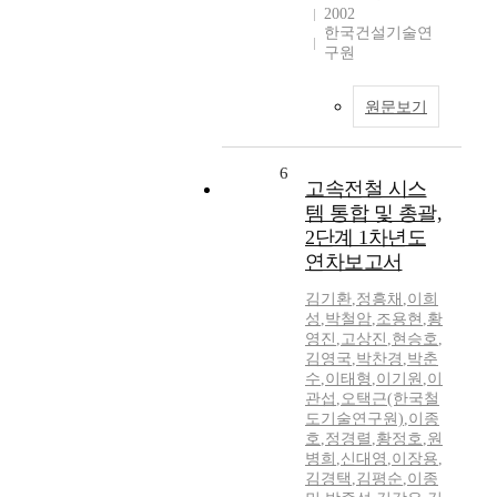
2002
한국건설기술연
구원
원문보기
6
고속전철 시스
템 통합 및 총괄,
2단계 1차년도
연차보고서
김기환
,
정흥채
,
이희
성
,
박철암
,
조용현
,
황
영진
,
고상진
,
현승호
,
김영국
,
박찬경
,
박춘
수
,
이태형
,
이기원
,
이
관섭
,
오택근(한국철
도기술연구원)
,
이종
호
,
정경렬
,
황정호
,
원
병희
,
신대영
,
이장용
,
김경택
,
김평순
,
이종