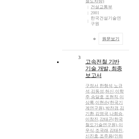
철도차량)
건설교통부
2001
한국건설기술연
구원
원문보기
3
고속전철 기반
기술 개발, 최종
보고서
구정서
,
한형석
,
노규
석
,
김동성
,
허신
,
이학
주
,
송달호
,
조현직
,
이
상록
,
이현순(한국기
계연구원)
,
박찬경
,
김
기환
,
김영국
,
나희승
,
이창진
,
강태곤(한국
철도기술연구원)
,
이
우식
,
조국래
,
김태진
,
신진호
,
조주용(인하