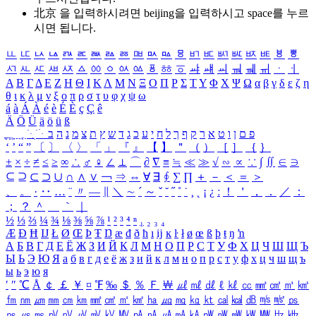
北京 을 입력하시려면
beijing
을 입력하시고 space를 누르
시면 됩니다.
ㅥ
ㅦ
ㅧ
ㅨ
ㅩ
ㅪ
ㅫ
ㅬ
ㅭ
ㅮ
ㅯ
ㅰ
ㅱ
ㅲ
ㅳ
ㅴ
ㅵ
ㅶ
ㅷ
ㅸ
ㅹ
ㅺ
ㅻ
ㅼ
ㅽ
ㅾ
ㅿ
ㆀ
ㆁ
ㆂ
ㆃ
ㆄ
ㆅ
ㆆ
ㆇ
ㆈ
ㆉ
ㆊ
ㆋ
ㆌ
ㆍ
ㆎ
Α
Β
Γ
Δ
Ε
Ζ
Η
Θ
Ι
Κ
Λ
Μ
Ν
Ξ
Ο
Π
Ρ
Σ
Τ
Υ
Φ
Χ
Ψ
Ω
α
β
γ
δ
ε
ζ
η
θ
ι
κ
λ
μ
ν
ξ
ο
π
ρ
σ
τ
υ
φ
χ
ψ
ω
á
à
Á
À
é
è
É
È
ç
Ç
ê
Ä
Ö
Ü
ä
ö
ü
ß
ְ
ֳ
ֲ
ֱ
ָ
ַ
ֵ
ֶ
ִ
ֹ
ּ
ֻ
ׂ
ׁ
ּ
ב
ה
נ
מ
צ
ת
ץ
ש
ד
ג
כ
ע
י
ח
ל
ך
ף
ק
ר
א
ט
ו
ן
ם
פ
‘
’
“
”
〔
〕
〈
〉
「
」
『
』
【
】
＂
（
）
［
］
｛
｝
±
×
÷
≠
≤
≥
∞
∴
♂
♀
∠
⊥
⌒
∂
∇
≡
≒
≪
≫
√
∽
∝
∵
∫
∬
∈
∋
⊆
⊇
⊂
⊃
∪
∩
∧
∨
￢
⇒
⇔
∀
∃
∮
∑
∏
＋
－
＜
＝
＞
、
。
·
‥
…
¨
〃
―
∥
＼
∼
´
～
ˇ
˘
˝
˚
˙
¸
˛
¡
¿
ː
！
＇
，
．
／
：
；
？
＾
＿
｀
｜
½
⅓
⅔
¼
¾
⅛
⅜
⅝
⅞
¹
²
³
⁴
ⁿ
₁
₂
₃
₄
Æ
Ð
Ħ
Ĳ
Ł
Ø
Œ
Þ
Ŧ
Ŋ
æ
đ
ð
ħ
ı
ĳ
ĸ
ŀ
ł
ø
œ
ß
þ
ŧ
ŋ
ŉ
А
Б
В
Г
Д
Е
Ё
Ж
З
И
Й
К
Л
М
Н
О
П
Р
С
Т
У
Ф
Х
Ц
Ч
Ш
Щ
Ъ
Ы
Ь
Э
Ю
Я
а
б
в
г
д
е
ё
ж
з
и
й
к
л
м
н
о
п
р
с
т
у
ф
х
ц
ч
ш
щ
ъ
ы
ь
э
ю
я
′
″
℃
Å
￠
￡
￥
¤
℉
‰
＄
％
Ｆ
￦
㎕
㎖
㎗
ℓ
㎘
㏄
㎣
㎤
㎥
㎦
㎙
㎚
㎛
㎜
㎝
㎞
㎟
㎠
㎡
㎢
㏊
㎍
㎎
㎏
㏏
㎈
㎉
㏈
㎧
㎨
㎰
㎱
㎲
㎳
㎴
㎵
㎶
㎷
㎸
㎹
㎀
㎁
㎂
㎃
㎄
㎺
㎻
㎽
㎾
㎿
㎐
㎑