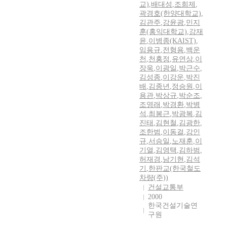
교)
,
배대성
,
조희제
,
곽경호(한양대학교)
,
김관주
,
강윤광
,
민지
훈(홍익대학교)
,
강재
윤
,
이병종(KAIST)
,
임용규
,
전형용
,
백운
천
,
천홍정
,
유연상
,
이
장욱
,
이광일
,
박근수
,
김성종
,
이강운
,
박진
배
,
김종년
,
정승원
,
이
용관
,
박상규
,
박순조
,
조영래
,
박경환
,
박병
석
,
최봉근
,
박광복
,
김
진태
,
김현철
,
김광한
,
조한범
,
이동걸
,
강인
규
,
서승일
,
노재훈
,
이
기열
,
김영택
,
김하범
,
허재경
,
남기현
,
김석
기
,
한판교(한국철도
차량(주))
건설교통부
2000
한국건설기술연
구원