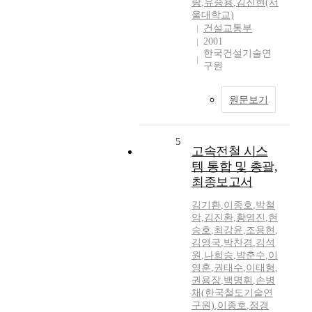
랑
,
유승용
,
김진현(서
울대학교)
건설교통부
2001
한국건설기술연
구원
원문보기
5
고속전철 시스
템 통합 및 총괄,
최종보고서
김기환
,
이종호
,
박철
암
,
김진환
,
황영진
,
현
승호
,
최강윤
,
조용현
,
김영국
,
박찬경
,
김석
원
,
나희승
,
박춘수
,
이
영훈
,
권태수
,
이태형
,
권용장
,
백명휘
,
손병
채(한국철도기술연
구원)
,
이종호
,
정경