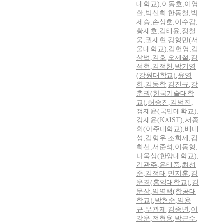
대학교)
,
이동호
,
이영
환
,
박신희
,
한동철
,
박
제승
,
손상호
,
이수갑
,
황재호
,
김태윤
,
정철
웅
,
권재현
,
강형민(서
울대학교)
,
김헌영
,
김
상법
,
김호
,
오제철
,
김
석현
,
김정헌
,
박기영
(강원대학교)
,
윤영
한
,
김동학
,
김진규
,
강
춘권(한국기술대학
교)
,
허승진
,
김범진
,
정재윤(국민대학교)
,
강재윤(KAIST)
,
서종
휘(아주대학교)
,
배대
성
,
김형우
,
조희제
,
김
희선
,
서준석
,
이동형
,
나욱상(한양대학교)
,
김관주
,
윤태중
,
최성
준
,
김정태
,
민지훈
,
김
운경(홍익대학교)
,
김
문상
,
임영택(항공대
학교)
,
박형순
,
임용
규
,
우관제
,
김종년
,
이
강운
,
전형용
,
박근수
,