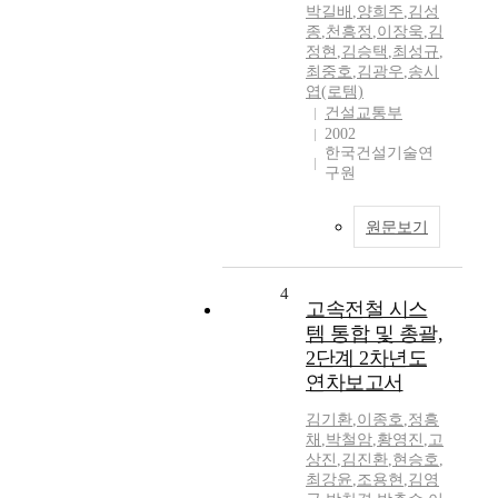
박길배
,
양희주
,
김성
종
,
천흥정
,
이장욱
,
김
정현
,
김승택
,
최성규
,
최중호
,
김광우
,
송시
엽(로템)
건설교통부
2002
한국건설기술연
구원
원문보기
4
고속전철 시스
템 통합 및 총괄,
2단계 2차년도
연차보고서
김기환
,
이종호
,
정흥
채
,
박철암
,
황영진
,
고
상진
,
김진환
,
현승호
,
최강윤
,
조용현
,
김영