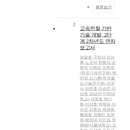
원문보기
2
고속전철 기반
기술 개발, 2단
계 2차년도 연차
보고서
송달호
,
구정서
,
이상
록
,
노규석
,
한형석
,
조
현직
,
이현순
,
이학주
(한국기계연구원)
,
박
찬경
,
김기환(한국철
도기술연구원)
,
이우
식
,
장준호
,
이승민
,
이
상욱
,
감남인(인하대
학교)
,
이동호
,
박신
희
,
이상호
,
박제승
,
이
수갑
,
김종암
,
박영희
,
황재호
,
권혁빈
,
조영
창
,
배창대
,
이민섭
,
정
원태(서울대학교)
,
김