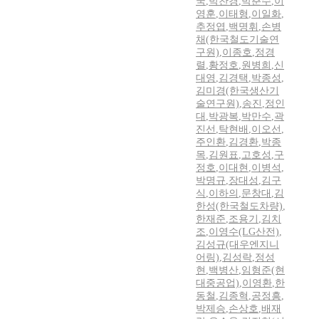
국
,
박찬경
,
박춘수
,
이
영훈
,
이태형
,
이일화
,
추정엽
,
백명휘
,
손병
채(한국철도기술연
구원)
,
이종호
,
정경
렬
,
황정호
,
원병희
,
신
대영
,
김경택
,
박종성
,
김미경(한국생산기
술연구원)
,
송진
,
정인
대
,
박광복
,
박만수
,
곽
진선
,
탁현배
,
이오선
,
주인환
,
김경환
,
박종
목
,
김원표
,
고호성
,
구
정호
,
이대현
,
이병석
,
박명규
,
장대성
,
김구
식
,
이하의
,
문창대
,
김
한성(한국철도차량)
,
한재준
,
조용기
,
김치
조
,
이영수(LG산전)
,
김성규(대우엔지니
어링)
,
김성락
,
정성
현
,
백병산
,
임형준(현
대중공업)
,
이영환
,
한
동철
,
김종혁
,
공정흥
,
박제승
,
손상호
,
배재