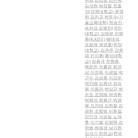
헌영
,
김상범
,
김진국
,
김석현
,
박정철
,
장호
식(강원대학교)
,
윤영
한
,
김진규
,
박두수(기
술교육대학)
,
허승진
,
송자상
,
김범진(국민
대학교)
,
강재윤
,
이병
종(KAIST)
,
배대성
,
조희제
,
곽경호(한양
대학교)
,
김관주
,
강윤
광
,
민지훈(홍익대학
교)
,
임용규
,
전형용
,
백운천
,
천홍정
,
유연
상
,
이장욱
,
이광일
,
박
근수
,
김성종
,
이강운
,
박진배
,
김종년
,
정승
원
,
이용관
,
박상규
,
박
순조
,
조영래
,
박경환
,
박병석
,
최봉근
,
박광
복
,
김진태
,
김현철
,
김
광한
,
조함범
,
이동걸
,
강인규
,
서승일
,
노재
훈
,
이기열
,
김영택
,
김
하범
,
허재경
,
남기현
,
김석기
,
한판교(한국