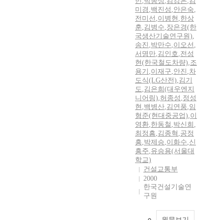
민
,
박종성
,
김강은
,
김
미경
,
백진성
,
안은숙
,
전미선
,
이병현
,
한상
훈
,
김병수
,
장은경(한
국생산기술연구원)
,
송진
,
박만수
,
이오선
,
서명만
,
김인호
,
전성
현(한국철도차량)
,
조
용기
,
이재구
,
안진
,
차
도식(LG산전)
,
김기
도
,
김은희(대우엔지
니어링)
,
허종성
,
정성
현
,
백병산
,
김연풍
,
임
형준(현대중공업)
,
이
영환
,
한동철
,
박신희
,
최정흠
,
김종혁
,
공정
흥
,
박제승
,
이화수
,
신
흥주
,
유승용(서울대
학교)
건설교통부
2000
한국건설기술연
구원
원문보기