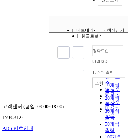
내보내기
내책장담기
한글로보기
정확도순
내림차순
정확도
순
10개씩 출력
내림차순
인기도
순
조회
10개씩
연도순
출력
제목순
20개씩
저자순
출력
고객센터 (평일: 09:00~18:00)
발행기
30개씩
관순
1599-3122
출력
50개씩
ARS 번호안내
출력
100개씩