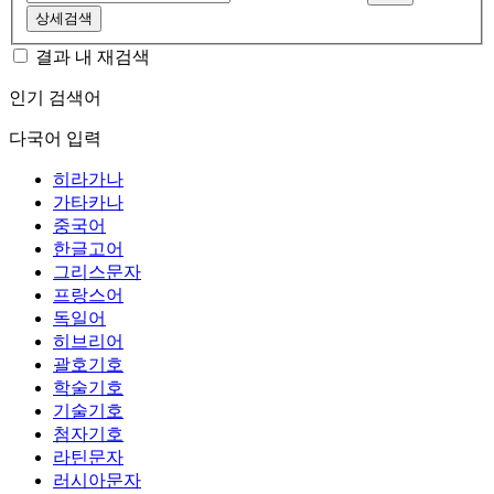
상세검색
결과 내 재검색
인기 검색어
다국어 입력
히라가나
가타카나
중국어
한글고어
그리스문자
프랑스어
독일어
히브리어
괄호기호
학술기호
기술기호
첨자기호
라틴문자
러시아문자