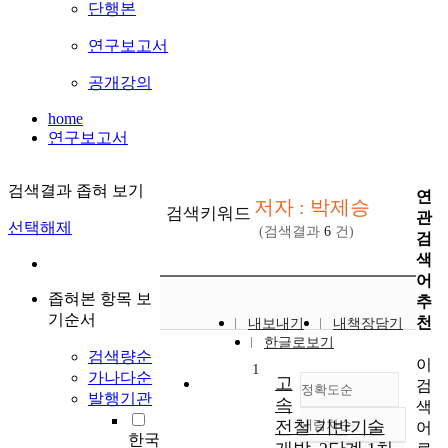
단행본
연구보고서
공개강의
home
연구보고서
검색결과 좁혀 보기
연
저자 : 박제승
검색키워드
관
선택해제
(검색결과
6
건)
검
색
어
좁혀본 항목 보
추
기순서
천
내보내기
내책장담기
한글로보기
검색량순
이
1
가나다순
고
검
정확도순
발행기관
속
색
전철 기반기술
내림차순
어
정확도
한국