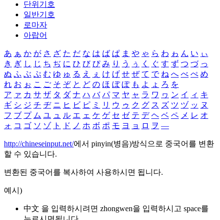
단위기호
일반기호
로마자
아랍어
あ
ぁ
か
が
さ
ざ
た
だ
な
は
ば
ぱ
ま
や
ゃ
ら
わ
ゎ
ん
い
ぃ
き
ぎ
し
じ
ち
ぢ
に
ひ
び
ぴ
み
り
う
ぅ
く
ぐ
す
ず
つ
づ
っ
ぬ
ふ
ぶ
ぷ
む
ゆ
ゅ
る
え
ぇ
け
げ
せ
ぜ
て
で
ね
へ
べ
ぺ
め
れ
お
ぉ
こ
ご
そ
ぞ
と
ど
の
ほ
ぼ
ぽ
も
よ
ょ
ろ
を
ア
ァ
カ
サ
ザ
タ
ダ
ナ
ハ
バ
パ
マ
ヤ
ャ
ラ
ワ
ヮ
ン
イ
ィ
キ
ギ
シ
ジ
チ
ヂ
ニ
ヒ
ビ
ピ
ミ
リ
ウ
ゥ
ク
グ
ス
ズ
ツ
ヅ
ッ
ヌ
フ
ブ
プ
ム
ユ
ュ
ル
エ
ェ
ケ
ゲ
セ
ゼ
テ
デ
ヘ
ベ
ペ
メ
レ
オ
ォ
コ
ゴ
ソ
ゾ
ト
ド
ノ
ホ
ボ
ポ
モ
ヨ
ョ
ロ
ヲ
―
http://chineseinput.net/
에서 pinyin(병음)방식으로 중국어를 변환
할 수 있습니다.
변환된 중국어를 복사하여 사용하시면 됩니다.
예시)
中文 을 입력하시려면
zhongwen
을 입력하시고 space를
누르시면됩니다.