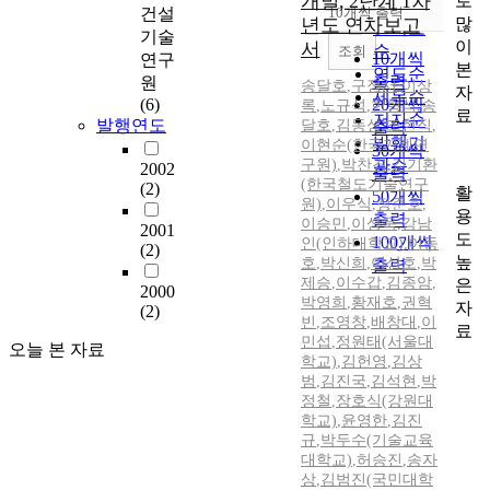
개발, 2단계 1차
로
순
건설
10개씩 출력
내림차순
많
년도 연차보고
인기도
기술
이
서
순
조회
10개씩
연구
본
연도순
출력
원
송달호
,
구정서
,
이상
자
제목순
(6)
20개씩
록
,
노규석
,
한형석
,
송
료
저자순
발행연도
달호
,
김동성
,
조현직
,
출력
발행기
이현순(한국기계연
30개씩
구원)
,
박찬경
관순
,
김기환
2002
출력
(한국철도기술연구
(2)
활
50개씩
원)
,
이우식
,
장준호
,
용
출력
이승민
,
이상욱
,
감남
2001
도
100개씩
인(인하대학교)
,
이동
(2)
높
호
,
박신희
,
이상호
,
박
출력
제승
,
이수갑
,
김종암
,
은
2000
박영희
,
황재호
,
권혁
자
(2)
빈
,
조영창
,
배창대
,
이
료
민섭
,
정원태(서울대
오늘 본 자료
학교)
,
김헌영
,
김상
범
,
김진국
,
김석현
,
박
정철
,
장호식(강원대
학교)
,
윤영한
,
김진
규
,
박두수(기술교육
대학교)
,
허승진
,
송자
상
,
김범진(국민대학