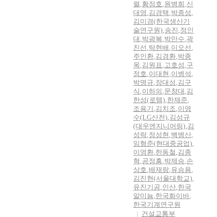
렬
,
황정호
,
원병희
,
신
대영
,
김경택
,
박종성
,
김미경(한국생산기
술연구원)
,
송진
,
정인
대
,
박광복
,
박만수
,
곽
진선
,
탁현배
,
이오선
,
주인환
,
김경환
,
박종
목
,
김원표
,
고호성
,
구
정호
,
이대현
,
이병석
,
박명규
,
장대성
,
김구
식
,
이하의
,
문창대
,
김
한성(로템)
,
한재준
,
조용기
,
김치조
,
이영
수(LG산전)
,
김성규
(대우엔지니어링)
,
김
성락
,
정성현
,
백병산
,
임형준(현대중공업)
,
이영환
,
한동철
,
김종
혁
,
공정흥
,
박제승
,
손
상호
,
배재랑
,
유승용
,
김진현(서울대학교)
,
유진기공
,
인산
,
한국
알미늄
,
한국화이바
,
한국기계연구원
건설교통부