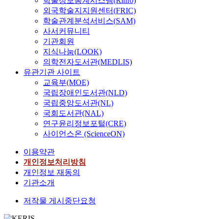
학술정보통계시스템(Rinfo)
외국학술지지원센터(FRIC)
학술관계분석서비스(SAM)
사서커뮤니티
기관회원
지식나눔(LOOK)
의학전자도서관(MEDLIS)
유관기관 사이트
교육부(MOE)
국립장애인도서관(NLD)
국립중앙도서관(NL)
국회도서관(NAL)
연구윤리정보포털(CRE)
사이언스온 (ScienceON)
이용약관
개인정보처리방침
개인정보 재동의
기관소개
저작물 게시중단요청