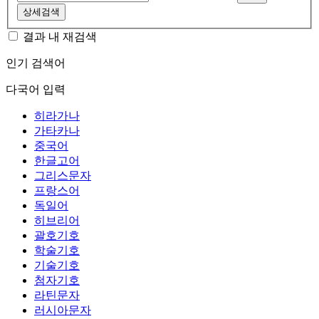
상세검색
결과 내 재검색
인기 검색어
다국어 입력
히라가나
가타카나
중국어
한글고어
그리스문자
프랑스어
독일어
히브리어
괄호기호
학술기호
기술기호
첨자기호
라틴문자
러시아문자