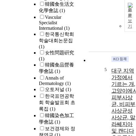
韓國食生活文
원
化學會誌
(1)
문
Vascular
보
Specialist
기
International
(1)
한국통신학회
학술대회논문집
(1)
女性問題硏究
(1)
韓國食品營養
5
대구 지역
學會誌
(1)
가정에서
Annals of
Dermatology
(1)
기르는 개,
오토저널
(1)
고양이에
한국표면공학
피부사상
회 학술발표회 초
균, 비피부
록집
(1)
사상균성
韓國染色加工
사상균, 말
學會誌
(1)
라쎄지아
보건경제와 정
및 캔디다
책연구
(1)