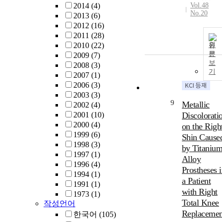
2014
(4)
Vol.48
No.20
2013
(6)
2012
(16)
2011
(28)
2010
(22)
원
문
2009
(7)
보
2008
(3)
기
2007
(1)
2006
(3)
2003
(3)
9
Metallic
2002
(4)
2001
(10)
Discolorati
2000
(4)
on the Righ
1999
(6)
Shin Cause
1998
(3)
by Titaniu
1997
(1)
Alloy
1996
(4)
Prostheses 
1994
(1)
a Patient
1991
(1)
with Right
1973
(1)
Total Knee
작성언어
Replacemen
한국어
(105)