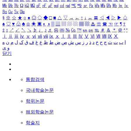
㎒
㎓
㎔
Ω
㏀
㏁
㎊
㎋
㎌
㏖
㏅
㎭
㎮
㎯
㏛
㎩
㎪
㎫
㎬
㏝
㏐
㏓
㏃
㏉
㏜
㏆
§
※
☆
★
○
●
◎
◇
◆
□
■
△
▽
→
←
↑
↓
↔
〓
◁
◀
▷
▶
♤
♠
♡
♥
♧
♣
⊙
◈
▣
◐
◑
▒
▤
▥
▨
▧
▦
▩
♨
☏
☎
☜
☞
¶
†
‡
↕
↗
↙
↖
↘
♭
♩
♪
♬
㉿
㈜
№
㏇
™
㏂
㏘
℡
＃
＆
＊
＠
ª
º
ⅰ
ⅱ
ⅲ
ⅳ
ⅴ
ⅵ
ⅶ
ⅷ
ⅸ
ⅹ
Ⅰ
Ⅱ
Ⅲ
Ⅳ
Ⅴ
Ⅵ
Ⅶ
Ⅷ
Ⅸ
Ⅹ
ا
ب
ت
ث
ج
ح
خ
د
ذ
ر
ز
س
ش
ص
ض
ط
ظ
ع
غ
ف
ق
ک
ل
م
ن
ه
و
ی
닫기
통합검색
국내학술논문
학위논문
해외학술논문
학술지