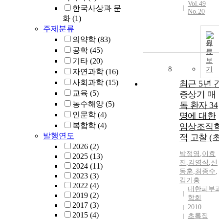
Vol.49
한국사상과 문
No.20
화
(1)
주제분류
의약학
(83)
원
공학
(45)
문
기타
(20)
보
8
기
자연과학
(16)
사회과학
(15)
최근 5년 
교육
(5)
증상기 매
농수해양
(5)
독 환자 34
인문학
(4)
명에 대한
복합학
(4)
임상조직
발행연도
적 고찰 (초
2026
(2)
박정영
,
이효
2025
(13)
진
,
김영식
,
신
2024
(11)
동훈
,
최종수
,
2023
(3)
김기홍
2022
(4)
대한피부
2019
(2)
학회
2017
(3)
2010
2015
(4)
초록집