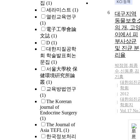
집
(1)
세라미스트
(1)
6
대구지역
열린교육연구
동물보호
(1)
의 개, 고
電子工學會論
이에서 피
文誌
(1)
부사상균
D
(1)
및 진균 분
대한지질공학
리율
회 학술발표회논
문집
(1)
박정영
,
최종
서울大學校 保
수
,
신동훈
,
김
健環境硏究所論
기홍
叢
(1)
대한의진
학회
교육방법연구
2012
(1)
대한의진
The Koreran
학회지
journal of
Vol.17 No.
Endocrine Surgery
(1)
The Journal of
Asia TEFL
(1)
원
한국정보처리
문