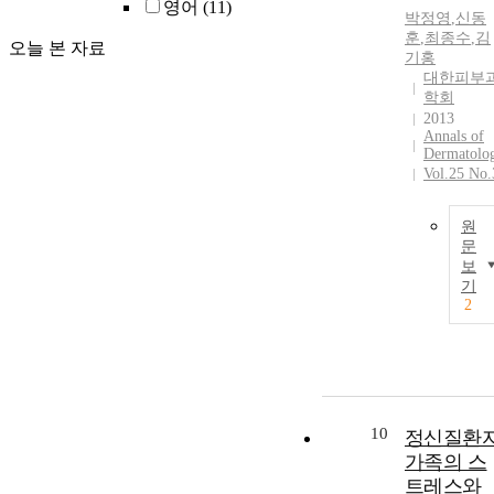
영어
(11)
박정영
,
신동
훈
,
최종수
,
김
오늘 본 자료
기홍
대한피부
학회
2013
Annals of
Dermatolo
Vol.25 No.
원
문
보
기
2
10
정신질환
가족의 스
트레스와