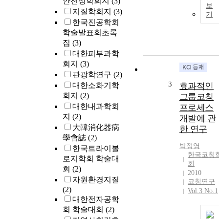
안전성학회지
(3)
보
지질학회지
(3)
기
한국진공학회
학술발표회초록
집
(3)
대한피부과학
회지
(3)
관광학연구
(2)
3
대한소화기학
효과적인
회지
(2)
그룹코칭
대한내과학회
프로세스
지
(2)
개발에 관
大韓消化器病
한 연구
學會誌
(2)
박정영
한국트라이볼
한국코칭
로지학회 학술대
회
회
(2)
2010
자원환경지질
코칭연구
(2)
Vol.3 No.1
대한전자공학
회 학술대회
(2)