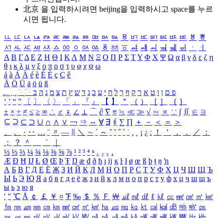
北京 을 입력하시려면
beijing
을 입력하시고 space를 누르
시면 됩니다.
ㅥ
ㅦ
ㅧ
ㅨ
ㅩ
ㅪ
ㅫ
ㅬ
ㅭ
ㅮ
ㅯ
ㅰ
ㅱ
ㅲ
ㅳ
ㅴ
ㅵ
ㅶ
ㅷ
ㅸ
ㅹ
ㅺ
ㅻ
ㅼ
ㅽ
ㅾ
ㅿ
ㆀ
ㆁ
ㆂ
ㆃ
ㆄ
ㆅ
ㆆ
ㆇ
ㆈ
ㆉ
ㆊ
ㆋ
ㆌ
ㆍ
ㆎ
Α
Β
Γ
Δ
Ε
Ζ
Η
Θ
Ι
Κ
Λ
Μ
Ν
Ξ
Ο
Π
Ρ
Σ
Τ
Υ
Φ
Χ
Ψ
Ω
α
β
γ
δ
ε
ζ
η
θ
ι
κ
λ
μ
ν
ξ
ο
π
ρ
σ
τ
υ
φ
χ
ψ
ω
á
à
Á
À
é
è
É
È
ç
Ç
ê
Ä
Ö
Ü
ä
ö
ü
ß
ְ
ֳ
ֲ
ֱ
ָ
ַ
ֵ
ֶ
ִ
ֹ
ּ
ֻ
ׂ
ׁ
ּ
ב
ה
נ
מ
צ
ת
ץ
ש
ד
ג
כ
ע
י
ח
ל
ך
ף
ק
ר
א
ט
ו
ן
ם
פ
‘
’
“
”
〔
〕
〈
〉
「
」
『
』
【
】
＂
（
）
［
］
｛
｝
±
×
÷
≠
≤
≥
∞
∴
♂
♀
∠
⊥
⌒
∂
∇
≡
≒
≪
≫
√
∽
∝
∵
∫
∬
∈
∋
⊆
⊇
⊂
⊃
∪
∩
∧
∨
￢
⇒
⇔
∀
∃
∮
∑
∏
＋
－
＜
＝
＞
、
。
·
‥
…
¨
〃
―
∥
＼
∼
´
～
ˇ
˘
˝
˚
˙
¸
˛
¡
¿
ː
！
＇
，
．
／
：
；
？
＾
＿
｀
｜
½
⅓
⅔
¼
¾
⅛
⅜
⅝
⅞
¹
²
³
⁴
ⁿ
₁
₂
₃
₄
Æ
Ð
Ħ
Ĳ
Ł
Ø
Œ
Þ
Ŧ
Ŋ
æ
đ
ð
ħ
ı
ĳ
ĸ
ŀ
ł
ø
œ
ß
þ
ŧ
ŋ
ŉ
А
Б
В
Г
Д
Е
Ё
Ж
З
И
Й
К
Л
М
Н
О
П
Р
С
Т
У
Ф
Х
Ц
Ч
Ш
Щ
Ъ
Ы
Ь
Э
Ю
Я
а
б
в
г
д
е
ё
ж
з
и
й
к
л
м
н
о
п
р
с
т
у
ф
х
ц
ч
ш
щ
ъ
ы
ь
э
ю
я
′
″
℃
Å
￠
￡
￥
¤
℉
‰
＄
％
Ｆ
￦
㎕
㎖
㎗
ℓ
㎘
㏄
㎣
㎤
㎥
㎦
㎙
㎚
㎛
㎜
㎝
㎞
㎟
㎠
㎡
㎢
㏊
㎍
㎎
㎏
㏏
㎈
㎉
㏈
㎧
㎨
㎰
㎱
㎲
㎳
㎴
㎵
㎶
㎷
㎸
㎹
㎀
㎁
㎂
㎃
㎄
㎺
㎻
㎽
㎾
㎿
㎐
㎑