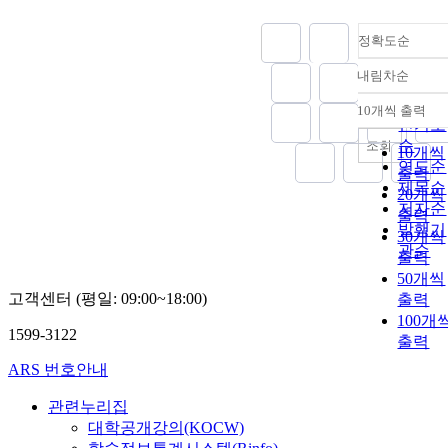
정확도순
내림차순
정확도
순
10개씩 출력
내림차
인기도
순
조회
10개씩
연도순
출력
제목순
20개씩
저자순
출력
발행기
30개씩
관순
출력
50개씩
고객센터 (평일: 09:00~18:00)
출력
100개
1599-3122
출력
ARS 번호안내
관련누리집
대학공개강의(KOCW)