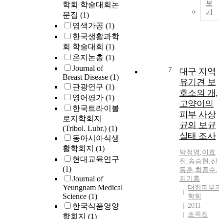
보
학회 학술대회논
기
문집
(1)
염색가공
(1)
한국생활과학
회 학술대회
(1)
온지논총
(1)
Journal of
7
대구 지역
Breast Disease
(1)
유기견 보
관광연구
(1)
호소의 개,
영어평가
(1)
고양이의
한국트라이볼
피부 사상
로지학회지
균의 보균
(Tribol. Lubr.)
(1)
실태 조사
동아시아식생
활학회지
(1)
박정영
,
이효
현대교육연구
진
,
송승현
,
신
(1)
동훈
,
최종수
,
Journal of
김기홍
Yeungnam Medical
대한피부
Science
(1)
학회
한국식품영양
2011
초록집
학회지
(1)