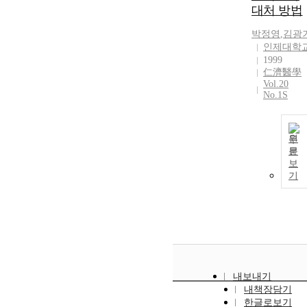
대처 방법
박정영
,
김광
인제대학
1999
仁濟醫學
Vol.20
No.1S
원
문
보
기
내보내기
내책장담기
한글로보기