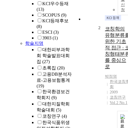
KCI우수등재
신
(13)
청
SCOPUS
(9)
KCI등재후보
(8)
2
코칭학의
ESCI
(3)
유형분류
3903
(1)
위한 기초
학술지명
적 접근 : 
대한피부과학
칭형태분
회 학술발표대회
를 중심으
집
(27)
로
초록집
(20)
고용DB분석자
박정영
료-고용보험통계
한국코칭
(19)
회
한국환경보건
2009
학회지
(9)
코칭연구
Vol.2 No.1
대한지질학회
학술대회
(5)
코칭연구
(4)
원
한국식품위생
문