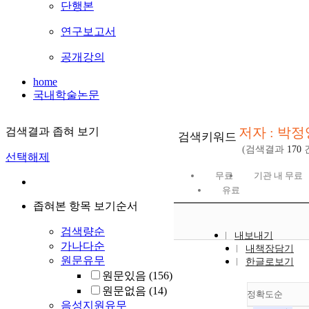
단행본
연구보고서
공개강의
home
국내학술논문
저자 : 박정
검색결과 좁혀 보기
검색키워드
(검색결과
170
선택해제
무료
기관 내 무료
유료
좁혀본 항목 보기순서
검색량순
내보내기
가나다순
내책장담기
원문유무
한글로보기
원문있음
(156)
원문없음
(14)
정확도순
음성지원유무