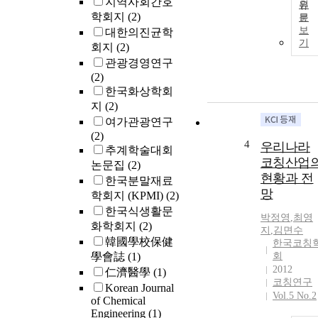
지역사회간호
원
학회지
(2)
문
보
대한의진균학
기
회지
(2)
관광경영연구
(2)
한국화상학회
지
(2)
여가관광연구
(2)
4
우리나라
추계학술대회
코칭산업
논문집
(2)
현황과 전
한국분말재료
망
학회지 (KPMI)
(2)
한국식생활문
박정영
,
최영
화학회지
(2)
지
,
김면수
韓國學校保健
한국코칭
學會誌
(1)
회
2012
仁濟醫學
(1)
코칭연구
Korean Journal
Vol.5 No.2
of Chemical
Engineering
(1)