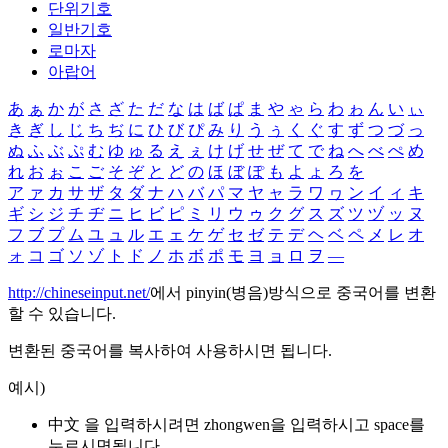
단위기호
일반기호
로마자
아랍어
あ
ぁ
か
が
さ
ざ
た
だ
な
は
ば
ぱ
ま
や
ゃ
ら
わ
ゎ
ん
い
ぃ
き
ぎ
し
じ
ち
ぢ
に
ひ
び
ぴ
み
り
う
ぅ
く
ぐ
す
ず
つ
づ
っ
ぬ
ふ
ぶ
ぷ
む
ゆ
ゅ
る
え
ぇ
け
げ
せ
ぜ
て
で
ね
へ
べ
ぺ
め
れ
お
ぉ
こ
ご
そ
ぞ
と
ど
の
ほ
ぼ
ぽ
も
よ
ょ
ろ
を
ア
ァ
カ
サ
ザ
タ
ダ
ナ
ハ
バ
パ
マ
ヤ
ャ
ラ
ワ
ヮ
ン
イ
ィ
キ
ギ
シ
ジ
チ
ヂ
ニ
ヒ
ビ
ピ
ミ
リ
ウ
ゥ
ク
グ
ス
ズ
ツ
ヅ
ッ
ヌ
フ
ブ
プ
ム
ユ
ュ
ル
エ
ェ
ケ
ゲ
セ
ゼ
テ
デ
ヘ
ベ
ペ
メ
レ
オ
ォ
コ
ゴ
ソ
ゾ
ト
ド
ノ
ホ
ボ
ポ
モ
ヨ
ョ
ロ
ヲ
―
http://chineseinput.net/
에서 pinyin(병음)방식으로 중국어를 변환
할 수 있습니다.
변환된 중국어를 복사하여 사용하시면 됩니다.
예시)
中文 을 입력하시려면
zhongwen
을 입력하시고 space를
누르시면됩니다.