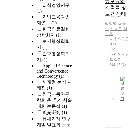
효모균의
외식경영연구
검출률 및
(1)
보균 상태
기업교육과인
재연구
(1)
박정영
,
최종
한국의료질향
수
,
신동훈
,
김
기홍
상학회지
(1)
대한의진
보건행정학회
학회
지
(1)
2012
간호행정학회
대한의진
지
(1)
학회지
Vol.17 No.
Applied Science
and Convergence
Technology
(1)
시계열 분석 사
원
례집
(1)
문
보
한국자동차공
기
학회 춘 추계 학술
대회 논문집
(1)
觀光硏究
(1)
유체기계 연구
개발 발표회 논문