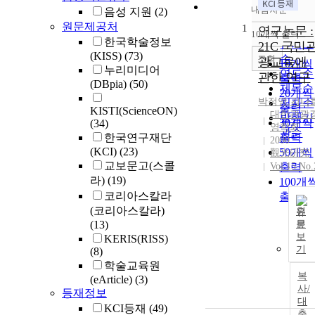
내림차순
음성 지원
(2)
정확도
원문제공처
1
순
연구논문 :
10개씩 출력
내림차
한국학술정보
인기도
21C 국민
(KISS)
(73)
순
조회
광교육에
10개씩
누리미디어
연도순
관한 연구
출력
(DBpia)
(50)
제목순
20개씩
박정영
,
김나
저자순
출력
KISTI(ScienceON)
대한관광
발행기
30개씩
(34)
영학회
관순
한국연구재단
출력
2000
(KCI)
(23)
50개씩
觀光硏究
교보문고(스콜
Vol.15 No.
출력
라)
(19)
100개
코리아스칼라
출력
(코리아스칼라)
원
(13)
문
보
KERIS(RISS)
기
(8)
학술교육원
복
(eArticle)
(3)
사/
등재정보
대
KCI등재
(49)
출