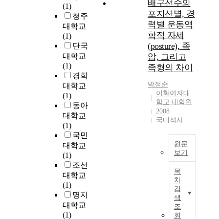
배구선수의
사
(1)
만
s
m
되
0
이
포지션별, 경
청주
족
s
e
어
6
의
력별 운동역
대학교
도
t
a
가
년
관
학적 자세
(1)
및
u
l
는
1
계
(posture), 족
단국
성
d
e
이
1
에
대학교
압, 그리고
취
y
a
른
월
대
(1)
족형의 차이
도
,
d
바
까
한
경희
와
w
i
‘
지
철
박정순
대학교
어
e
n
교
경
학
이화여자대
(1)
떠
h
g
사
기
적
학교 대학원
동아
한
a
m
되
도
비
2008
대학교
관
v
e
기
소
판
국내석사
(1)
계
e
m
’
재
.
국민
가
r
b
의
C
우
원문
대학교
있
e
e
길
대
선
보기
(1)
는
v
r
을
학
합
조선
지
i
본
o
걷
병
리
목
를
대학교
e
연
f
는
원
적
차
분
(1)
w
구
l
과
정
선
검
석
명지
e
의
i
정
신
택
색
하
d
목
대학교
t
에
과
조
이
는
w
적
(1)
e
서
병
회
론