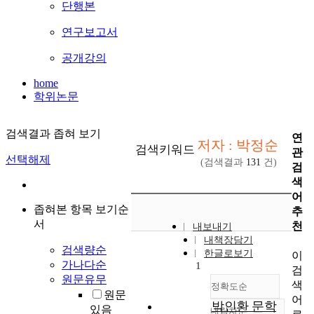
단행본
연구보고서
공개강의
home
학위논문
검색결과 좁혀 보기
연
저자 : 박정순
검색키워드
관
선택해제
(검색결과
131
건)
검
색
어
좁혀본 항목 보기순
추
서
천
내보내기
내책장담기
검색량순
한글로보기
이
가나다순
1
검
원문유무
색
정확도순
원문
어
박인환 문학
있음
내림차순