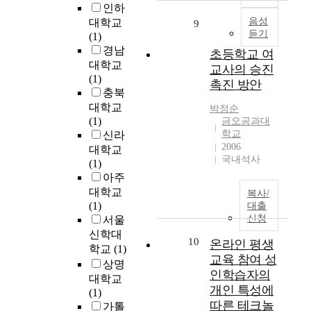
데
h
은
인하
r
초
동
을
있
a
배
음성
a
임
대학교
에
9
경
듣기
다
t
구
r
교
(1)
입
제
.
k
선
y
사
경남
원
초등학교 여
철
분
i
수
c
들
하
대학교
학
교사의 승진
석
n
의
o
이
여
(1)
적
촉진 방안
대
d
포
t
겪
알
충북
관
상
o
지
e
는
코
대학교
점
박정순
은
f
션
r
경
올
(1)
금오공과대
에
유
m
별
i
험
의
학교
신라
서
치
e
,
e
과
2006
존
대학교
해
원
국내석사
a
경
o
그
으
(1)
명
의
n
력
f
경
로
아주
하
5
i
별
S
험
진
대학교
고
복사/
세
n
,
h
의
단
(1)
,
대출
,
g
자
i
의
받
신청
서울
합
6
v
세
n
미
은
리
신학대
10
세
온라인 평생
i
,
s
를
환
적
학교
(1)
,
d
족
h
살
교육 참여 성
자
선
상명
7
e
압
i
펴
중
인학습자의
택
대학교
세
o
,
r
보
연
개인 특성에
이
(1)
유
h
그
o
았
구
론
따른 테크놀
가톨