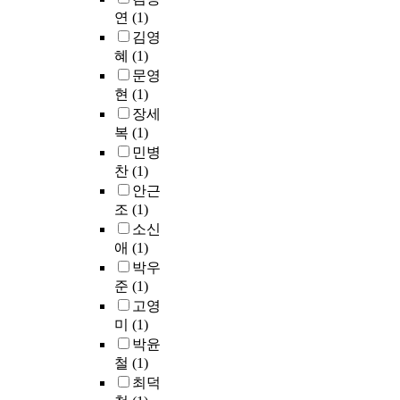
l
이
m
전
n
두
병
연
(1)
i
해
p
장
e
초
동
김영
f
줄
o
상
d
임
의
혜
(1)
e
수
s
골
a
교
정
문영
l
록
e
극
t
사
규
현
(1)
o
유
s
(
r
의
프
장세
n
치
t
a
i
교
로
복
(1)
g
원
h
n
b
직
그
e
생
민병
e
t
u
적
램
d
의
d
e
찬
(1)
t
응
만
u
자
e
r
e
경
을
안근
c
기
s
i
n
험
시
조
(1)
a
효
i
o
i
을
행
소신
t
능
g
r
g
분
하
애
(1)
i
감
n
s
h
석
도
박우
o
이
i
u
t
한
록
준
(1)
n
높
n
p
o
결
하
고영
p
았
t
e
f
과
였
미
(1)
r
다
o
r
S
나
다
박윤
o
.
6
i
a
타
.
철
(1)
g
또
a
o
n
난
최덕
r
한
r
r
g
결
자
a