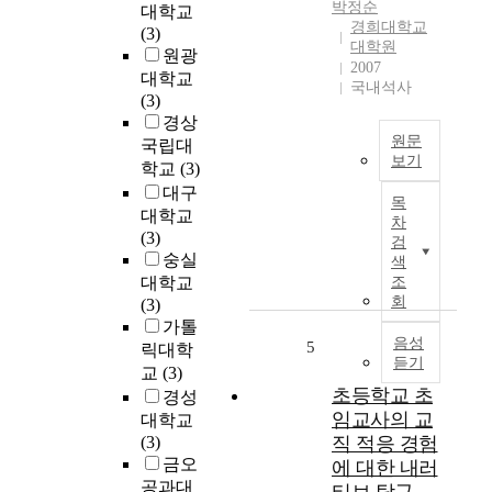
박정순
대학교
a
윤
경희대학교
(3)
l
리
대학원
원광
i
학
2007
대학교
s
을
국내석사
(3)
t
주
경상
i
도
원문
c
국립대
하
보기
t
학교
(3)
고
e
본
대구
있
목
n
연
대학교
던
차
d
구
(3)
분
검
e
는
숭실
석
색
n
알
적
대학교
조
c
코
회
윤
(3)
y
올
리
가톨
i
의
음성
5
학
릭대학
듣기
n
존
의
교
(3)
h
증
실
초등학교 초
경성
i
치
천
임교사의 교
대학교
s
료
적
(3)
직 적응 경험
e
프
불
금오
에 대한 내러
a
로
모
공과대