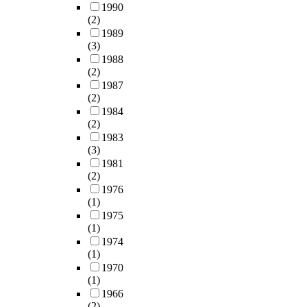
칭
a
측
H
한
하
고
1990
n
을
n
정
e
교
였
(2)
,
o
이
i
하
a
직
다
1989
나
l
룬
n
였
d
적
.
(3)
아
o
1
g
다
m
응
실
1988
가
g
7
a
.
i
영
(2)
험
서
y
1
n
측
r
역
1987
군
사
u
부
(2)
d
면
e
인
의
회
t
의
1984
r
에
d
교
경
계
(2)
i
질
o
서
t
과
우
약
1983
l
문
l
는
h
지
알
론
(3)
i
지
e
귀
e
도
코
적
1981
z
를
o
불
l
,
올
자
(2)
a
최
f
,
i
생
의
유
1976
t
종
v
상
f
활
존
주
(1)
i
분
i
완
e
지
치
의
1975
o
석
d
결
a
도
료
윤
(1)
n
자
e
절
n
,
프
리
1974
c
료
o
간
d
학
로
학
(1)
a
로
a
구
l
급
그
을
1970
p
사
t
,
i
경
램
(1)
공
a
용
t
비
t
영
을
1966
리
b
했
h
골
e
,
주
(2)
주