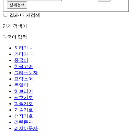
상세검색
결과 내 재검색
인기 검색어
다국어 입력
히라가나
가타카나
중국어
한글고어
그리스문자
프랑스어
독일어
히브리어
괄호기호
학술기호
기술기호
첨자기호
라틴문자
러시아문자