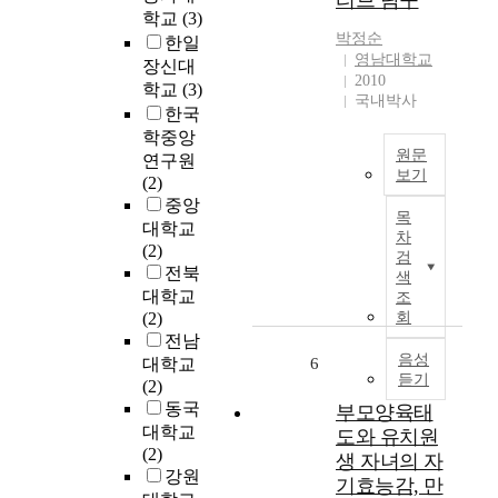
티브 탐구
r
그
성
학교
(3)
l
램
을
박정순
한일
y
이
극
영남대학교
장신대
p
알
복
2010
학교
(3)
o
코
하
국내박사
한국
e
올
려
학중앙
t
의
고
원문
r
연구원
존
등
보기
y
(2)
환
장
.
이
중앙
자
한
목
I
연
의
대학교
현
차
n
구
병
(2)
대
검
h
는
식
전북
영
색
w
초
변
대학교
조
미
a
등
화
(2)
회
윤
n
학
에
전남
리
P
교
음성
미
대학교
6
학
듣기
a
초
치
(2)
,
r
임
는
동국
특
부모양육태
k
교
효
대학교
히
도와 유치원
w
사
과
(2)
사
생 자녀의 자
a
의
를
강원
회
기효능감, 만
s
교
알
계