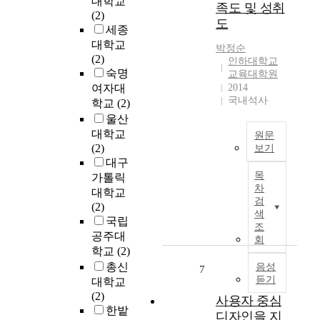
대학교
족도 및 성취
b
직
아
약
(2)
도
o
적
보
론
세종
r
응
고
적
대학교
박정순
n
경
보
자
(2)
인하대학교
i
험
다
유
숙명
교육대학원
n
에
나
주
여자대
2014
1
대
은
의
국내석사
학교
(2)
9
한
간
윤
울산
2
내
호
리
대학교
원문
6
러
중
학
(2)
보기
d
티
재
의
대구
본
u
브
의
방
목
가톨릭
연
r
탐
활
법
차
대학교
구
i
구
용
론
검
(2)
의
n
이
방
색
적
국립
주
g
다
안
조
기
공주대
된
J
.
회
을
초
학교
(2)
목
a
어
모
와
총신
적
음성
p
린
색
7
사
듣기
은
대학교
a
초
하
회
부
(2)
n
등
고
사용자 중심
과
모
한밭
e
학
자
학
디자인을 지