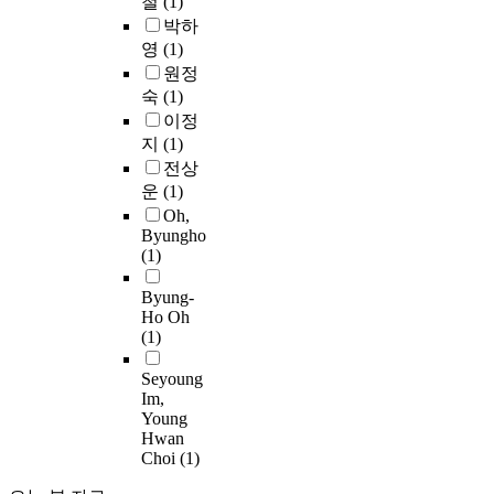
철
(1)
부
e
i
L
과
료
m
모
a
l
박하
e
를
분
s
의
s
i
e
요
영
(1)
석
.
자
s
a
i
약
은
원정
T
녀
u
c
n
하
S
숙
(1)
o
양
c
s
h
여
P
이정
a
육
h
p
i
제
S
지
(1)
c
태
a
i
s
시
S
전상
h
도
s
n
l
하
/
운
(1)
i
도
u
e
i
면
p
Oh,
e
유
s
)
f
다
c
Byungho
v
치
e
슬
e
음
1
(1)
e
원
,
개
t
과
2
t
생
o
골
i
같
.
Byung-
h
의
b
의
m
다
0
Ho Oh
i
자
s
수
e
.
프
(1)
s
기
e
평
.
로
p
효
r
에
Seyoung
H
첫
그
u
Im,
능
v
서
e
째
램
Young
r
감
a
벗
m
,
을
Hwan
p
과
t
어
i
초
이
Choi
(1)
o
정
i
난
g
등
용
s
적
o
정
h
학
하