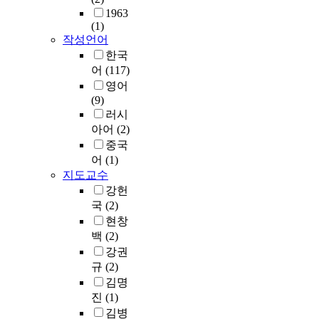
i
다
e
두
r
학
3
1963
의
l
.
d
가
a
교
(1)
회
,
i
분
e
수
작성언어
t
업
,
자
t
석
s
직
u
무
3
한국
유
i
결
i
선
r
,
주
어
(117)
지
e
과
g
에
e
인
간
영어
상
s
는
n
서
o
간
9
(9)
주
a
다
p
벗
f
관
회
러시
의
n
음
r
어
S
계
동
,
아어
(2)
d
과
o
난
a
의
안
그
중국
t
같
c
정
n
다
5
리
어
(1)
h
다
e
도
g
섯
0
고
지도교수
e
.
s
를
L
가
분
마
강헌
t
첫
s
측
e
지
씩
르
국
(2)
e
째
A
정
e
영
시
크
현창
c
,
t
하
a
역
행
스
백
(2)
h
부
t
였
n
에
하
주
n
강권
모
h
고
d
서
였
의
o
의
규
(2)
e
,
p
초
고
와
-
사
d
후
u
임
김명
,
대
s
회
e
면
b
교
측
진
(1)
비
t
적
s
에
l
사
정
김병
함