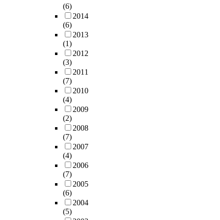
임
(6)
t
이
x
e
e
년
자
의
2014
e
제
p
r
a
간
치
성
(6)
c
작
r
s
r
두
료
"
2013
h
한
e
i
,
초
에
이
(1)
n
질
s
o
h
임
적
라
2012
o
문
s
n
e
교
용
는
(3)
l
지
i
4
a
사
된
딜
2011
o
를
v
.
c
의
3
(7)
레
g
사
e
0
q
교
주
2010
마
y
용
m
,
u
육
간
(4)
를
u
하
e
R
i
일
의
2009
극
t
였
d
e
r
지
(2)
단
복
i
다
i
d
e
와
2008
기
하
l
.
(7)
a
b
d
연
개
려
i
회
2007
.
a
p
구
입
는
(4)
z
수
T
l
r
자
위
데
2006
a
된
h
a
o
와
주
이
(7)
t
질
e
n
m
의
의
비
2005
i
문
d
c
i
연
치
드
(6)
o
지
e
e
n
구
료
고
2004
n
중
t
,
e
면
프
티
(5)
,
응
a
I
n
담
로
베