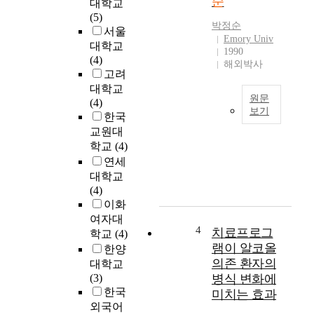
순
대학교
s
(5)
박정순
r
서울
Emory Univ
e
대학교
1990
a
(4)
해외박사
l
고려
i
대학교
s
원문
(4)
보기
t
한국
i
2
교원대
c
0
학교
(4)
a
세
연세
n
기
대학교
d
전
(4)
e
반
이화
x
까
여자대
i
지
4
치료프로그
학교
(4)
s
영
램이 알코올
한양
t
미
의존 환자의
대학교
e
의
(3)
병식 변화에
n
철
한국
미치는 효과
t
학
외국어
i
적