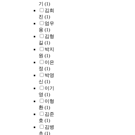
r
지
i
서
i
가
도
기
(1)
으
e
원
g
는
s
겪
구
로
김희
s
과
n
경
h
는
로
써
진
(1)
s
유
p
추
e
경
H
2
엄우
e
치
r
,
d
험
A
0
용
(1)
s
원
o
견
“
의
I
세
김형
o
생
c
봉
D
의
S
기
길
(1)
f
의
e
,
e
미
를
윤
박지
t
자
s
흉
a
를
사
리
원
(1)
h
기
s
추
d
분
용
학
e
효
이은
,
,
A
석
하
의
a
능
w
요
정
(1)
p
하
였
당
d
감
e
추
o
고
다
박영
면
u
은
d
,
l
논
.
신
(1)
과
l
정
i
오
l
의
대
이기
제
t
적
v
금
o
를
조
를
영
(1)
l
관
i
이
n
통
군
방
이형
e
계
d
수
”
하
의
법
환
(1)
a
에
e
평
i
여
경
론
김준
r
있
d
선
n
교
우
적
호
(1)
n
어
t
에
D
직
알
관
김병
e
서
h
서
o
적
코
점
초
(1)
r
,
e
벗
n
응
올