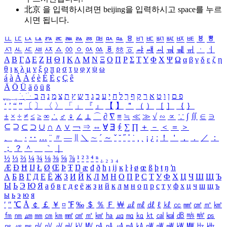
北京 을 입력하시려면
beijing
을 입력하시고 space를 누르
시면 됩니다.
ㅥ
ㅦ
ㅧ
ㅨ
ㅩ
ㅪ
ㅫ
ㅬ
ㅭ
ㅮ
ㅯ
ㅰ
ㅱ
ㅲ
ㅳ
ㅴ
ㅵ
ㅶ
ㅷ
ㅸ
ㅹ
ㅺ
ㅻ
ㅼ
ㅽ
ㅾ
ㅿ
ㆀ
ㆁ
ㆂ
ㆃ
ㆄ
ㆅ
ㆆ
ㆇ
ㆈ
ㆉ
ㆊ
ㆋ
ㆌ
ㆍ
ㆎ
Α
Β
Γ
Δ
Ε
Ζ
Η
Θ
Ι
Κ
Λ
Μ
Ν
Ξ
Ο
Π
Ρ
Σ
Τ
Υ
Φ
Χ
Ψ
Ω
α
β
γ
δ
ε
ζ
η
θ
ι
κ
λ
μ
ν
ξ
ο
π
ρ
σ
τ
υ
φ
χ
ψ
ω
á
à
Á
À
é
è
É
È
ç
Ç
ê
Ä
Ö
Ü
ä
ö
ü
ß
ְ
ֳ
ֲ
ֱ
ָ
ַ
ֵ
ֶ
ִ
ֹ
ּ
ֻ
ׂ
ׁ
ּ
ב
ה
נ
מ
צ
ת
ץ
ש
ד
ג
כ
ע
י
ח
ל
ך
ף
ק
ר
א
ט
ו
ן
ם
פ
‘
’
“
”
〔
〕
〈
〉
「
」
『
』
【
】
＂
（
）
［
］
｛
｝
±
×
÷
≠
≤
≥
∞
∴
♂
♀
∠
⊥
⌒
∂
∇
≡
≒
≪
≫
√
∽
∝
∵
∫
∬
∈
∋
⊆
⊇
⊂
⊃
∪
∩
∧
∨
￢
⇒
⇔
∀
∃
∮
∑
∏
＋
－
＜
＝
＞
、
。
·
‥
…
¨
〃
―
∥
＼
∼
´
～
ˇ
˘
˝
˚
˙
¸
˛
¡
¿
ː
！
＇
，
．
／
：
；
？
＾
＿
｀
｜
½
⅓
⅔
¼
¾
⅛
⅜
⅝
⅞
¹
²
³
⁴
ⁿ
₁
₂
₃
₄
Æ
Ð
Ħ
Ĳ
Ł
Ø
Œ
Þ
Ŧ
Ŋ
æ
đ
ð
ħ
ı
ĳ
ĸ
ŀ
ł
ø
œ
ß
þ
ŧ
ŋ
ŉ
А
Б
В
Г
Д
Е
Ё
Ж
З
И
Й
К
Л
М
Н
О
П
Р
С
Т
У
Ф
Х
Ц
Ч
Ш
Щ
Ъ
Ы
Ь
Э
Ю
Я
а
б
в
г
д
е
ё
ж
з
и
й
к
л
м
н
о
п
р
с
т
у
ф
х
ц
ч
ш
щ
ъ
ы
ь
э
ю
я
′
″
℃
Å
￠
￡
￥
¤
℉
‰
＄
％
Ｆ
￦
㎕
㎖
㎗
ℓ
㎘
㏄
㎣
㎤
㎥
㎦
㎙
㎚
㎛
㎜
㎝
㎞
㎟
㎠
㎡
㎢
㏊
㎍
㎎
㎏
㏏
㎈
㎉
㏈
㎧
㎨
㎰
㎱
㎲
㎳
㎴
㎵
㎶
㎷
㎸
㎹
㎀
㎁
㎂
㎃
㎄
㎺
㎻
㎽
㎾
㎿
㎐
㎑