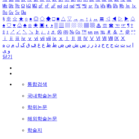
㎒
㎓
㎔
Ω
㏀
㏁
㎊
㎋
㎌
㏖
㏅
㎭
㎮
㎯
㏛
㎩
㎪
㎫
㎬
㏝
㏐
㏓
㏃
㏉
㏜
㏆
§
※
☆
★
○
●
◎
◇
◆
□
■
△
▽
→
←
↑
↓
↔
〓
◁
◀
▷
▶
♤
♠
♡
♥
♧
♣
⊙
◈
▣
◐
◑
▒
▤
▥
▨
▧
▦
▩
♨
☏
☎
☜
☞
¶
†
‡
↕
↗
↙
↖
↘
♭
♩
♪
♬
㉿
㈜
№
㏇
™
㏂
㏘
℡
＃
＆
＊
＠
ª
º
ⅰ
ⅱ
ⅲ
ⅳ
ⅴ
ⅵ
ⅶ
ⅷ
ⅸ
ⅹ
Ⅰ
Ⅱ
Ⅲ
Ⅳ
Ⅴ
Ⅵ
Ⅶ
Ⅷ
Ⅸ
Ⅹ
ا
ب
ت
ث
ج
ح
خ
د
ذ
ر
ز
س
ش
ص
ض
ط
ظ
ع
غ
ف
ق
ک
ل
م
ن
ه
و
ی
닫기
통합검색
국내학술논문
학위논문
해외학술논문
학술지