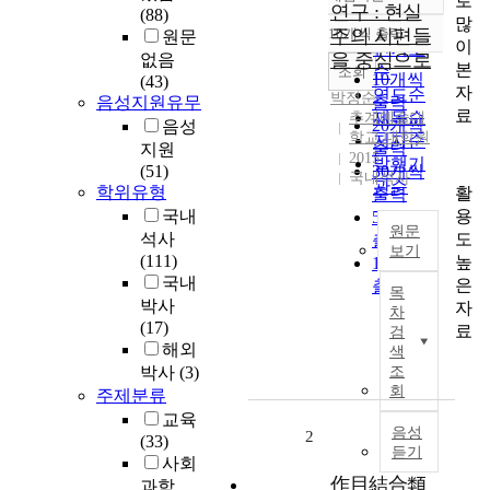
로
정확도
연구 : 현실
(88)
많
순
10개씩 출력
주의 시편들
원문
내림차순
이
인기도
을 중심으로
없음
본
순
조회
10개씩
(43)
자
연도순
박정순
음성지원유무
출력
료
제목순
추계예술대
20개씩
음성
학교 대학원
저자순
출력
지원
2015
발행기
(51)
30개씩
국내석사
관순
학위유형
활
출력
용
국내
50개씩
원문
도
석사
출력
보기
(111)
높
100개씩
T
국내
은
출력
목
h
박사
자
차
i
(17)
료
검
s
해외
색
p
박사
(3)
조
a
회
주제분류
p
교육
e
음성
2
(33)
듣기
r
사회
a
作目結合類
과학