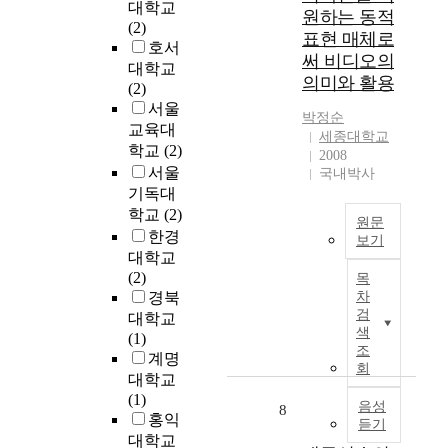
의
대학교
s
생
시
의
원하는 동적
사
(2)
e
도
도
일
표현 매체로
회
호서
r
‘
되
반
써 비디오의
적
u
초
대학교
었
적
의미와 활용
지
l
보
(2)
다
방
원
e
’
서울
.
법
박정순
과
o
라
교육대
론
세종대학교
양
f
고
자
학교
(2)
으
2008
육
K
생
료
서울
로
국내박사
태
o
각
수
인
기독대
도
r
하
집
정
학교
(2)
원문
가
e
는
은
되
한경
보기
유
a
초
2
고
대학교
치
T
w
보
0
있
(2)
목
원
h
h
교
0
는
경북
차
생
r
e
사
6
합
검
대학교
의
o
n
에
년
리
색
(1)
자
u
h
서
9
조
적
계명
기
g
e
경
월
회
선
대학교
효
h
b
력
부
택
(1)
능
t
음성
e
교
터
8
이
홍익
듣기
감
h
c
사
2
론
대학교
,
i
a
가
0