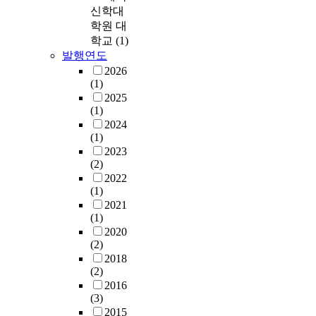
u
하
c
(
e
응
시
"
신학대
t
였
a
G
a
과
차
합
학원 대
t
으
n
l
n
정
설
리
학교
(1)
h
며
d
o
t
을
계
성
발행연도
e
,
q
b
t
깊
를
의
2026
c
측
u
a
h
이
이
도
(1)
u
정
a
l
e
있
용
덕
2025
r
도
s
p
s
게
하
적
(1)
r
구
i
o
e
이
였
부
2024
e
는
-
s
c
해
으
적
(1)
n
박
e
t
o
하
며
절
2023
t
영
x
u
n
고
,
(2)
성
s
신
p
r
d
자
실
2022
"
t
과
e
a
h
하
험
(1)
과
a
김
r
l
a
였
처
2021
"
t
의
i
s
l
다
(1)
치
도
u
철
e
y
f
.
2020
는
덕
s
(
(2)
n
s
o
이
알
성
o
2
2018
t
t
f
를
코
의
(2)
f
0
i
e
t
위
올
합
2016
t
1
a
m
h
해
의
리
(3)
h
2
l
.
e
서
존
적
2015
e
)
e
v
y
2
환