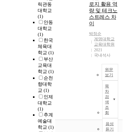
치
a
리
n
다
참
을
로지 활용 역
릭관동
원
s
고
w
.
여
원
량 및 테크노
대학교
생
a
족
h
이
에
용
(1)
스트레스 차
의
n
형
i
를
동
하
안동
이
부
d
의
c
통
의
는
대학교
와
h
차
h
해
한
사
박정순
(1)
모
o
이
m
초
실
회
계명대학교
한국
각
w
를
e
임
험
계
교육대학원
체육대
2
i
규
a
교
군
약
2021
학교
(1)
4
t
명
n
사
1
국내석사
론
부산
0
c
하
t
가
9
의
교육대
명
a
는
N
경
명
두
원문
과
학교
(1)
n
것
e
력
,
유
보기
담
b
이
w
교
순천
대
형
T
임
e
다
P
사
조
향대학
을
목
h
교
u
.
o
로
군
교
(1)
홉
차
e
사
t
연
e
어
1
인제
스
검
p
9
i
구
t
떻
3
색
적
대학교
u
명
l
대
r
게
명
조
유
(1)
r
이
i
상
회
y
성
을
형
추계
p
었
z
자
M
장
대
과
예술대
o
음성
다
e
는
o
해
상
롤
학교
(1)
듣기
s
.
d
중
v
가
으
즈