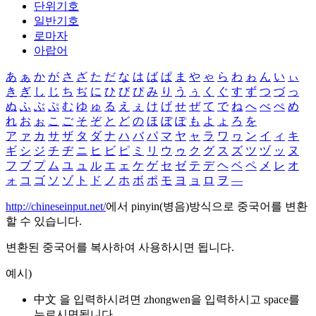
단위기호
일반기호
로마자
아랍어
あ
ぁ
か
が
さ
ざ
た
だ
な
は
ば
ぱ
ま
や
ゃ
ら
わ
ゎ
ん
い
ぃ
き
ぎ
し
じ
ち
ぢ
に
ひ
び
ぴ
み
り
う
ぅ
く
ぐ
す
ず
つ
づ
っ
ぬ
ふ
ぶ
ぷ
む
ゆ
ゅ
る
え
ぇ
け
げ
せ
ぜ
て
で
ね
へ
べ
ぺ
め
れ
お
ぉ
こ
ご
そ
ぞ
と
ど
の
ほ
ぼ
ぽ
も
よ
ょ
ろ
を
ア
ァ
カ
サ
ザ
タ
ダ
ナ
ハ
バ
パ
マ
ヤ
ャ
ラ
ワ
ヮ
ン
イ
ィ
キ
ギ
シ
ジ
チ
ヂ
ニ
ヒ
ビ
ピ
ミ
リ
ウ
ゥ
ク
グ
ス
ズ
ツ
ヅ
ッ
ヌ
フ
ブ
プ
ム
ユ
ュ
ル
エ
ェ
ケ
ゲ
セ
ゼ
テ
デ
ヘ
ベ
ペ
メ
レ
オ
ォ
コ
ゴ
ソ
ゾ
ト
ド
ノ
ホ
ボ
ポ
モ
ヨ
ョ
ロ
ヲ
―
http://chineseinput.net/
에서 pinyin(병음)방식으로 중국어를 변환
할 수 있습니다.
변환된 중국어를 복사하여 사용하시면 됩니다.
예시)
中文 을 입력하시려면
zhongwen
을 입력하시고 space를
누르시면됩니다.