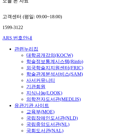
오늘 본 자료
e
관
n
도
t
교
여
,
계
,
를
h
초
χ
d
에
a
측
고객센터 (평일: 09:00~18:00)
a
임
2
a
있
n
정
v
교
-
1599-3122
t
었
a
하
e
사
t
a
으
l
여
r
들
e
ARS 번호안내
f
며
y
서
e
은
s
r
,
s
자
c
교
t
관련누리집
o
부
i
세
o
과
,
대학공개강의(KOCW)
m
모
s
의
g
지
M
학술정보통계시스템(Rinfo)
2
의
i
변
n
도
a
외국학술지지원센터(FRIC)
9
성
n
형
i
와
n
학술관계분석서비스(SAM)
0
취
v
정
z
관
n
사서커뮤니티
a
압
e
도
e
련
-
기관회원
d
력
n
를
d
하
W
지식나눔(LOOK)
u
이
t
측
h
여
h
의학전자도서관(MEDLIS)
l
높
i
정
i
예
i
유관기관 사이트
t
고
o
하
s
기
t
l
교육부(MOE)
통
n
였
d
치
n
e
제
국립장애인도서관(NLD)
,
다
e
못
e
a
를
e
.
국립중앙도서관(NL)
a
한
y
r
많
m
족
t
문
국회도서관(NAL)
U