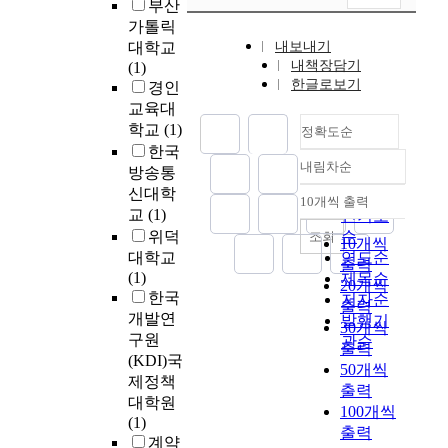
부산
e
질
e
?
e
는
로
적
가톨릭
o
문
f
고
m
지
이
유
대학교
내보내기
f
지
f
등
e
를
루
형
내책장담기
(1)
t
배
e
부
n
밝
어
의
한글로보기
경인
h
부
c
여
t
히
졌
대
교육대
i
는
t
자
a
고
다
비
학교
(1)
정확도순
s
1
i
배
n
이
.
를
한국
s
개
v
구
d
를
연
통
내림차순
방송통
t
정확도
월
e
선
W
통
구
해
u
신대학
간
순
l
수
h
해
방
서
10개씩 출력
내림차순
d
격
교
(1)
y
3
인기도
o
초
법
드
y
을
a
1
b
등
위덕
순
은
조회
러
10개씩
w
두
s
명
a
학
비
대학교
연도순
낸
출력
a
고
t
이
n
교
동
(1)
제목순
다
20개씩
s
2
h
다
k
초
등
한국
저자순
음
출력
t
차
e
.
i
임
성
개발연
발행기
,
30개씩
o
례
d
자
w
교
대
구원
두
관순
출력
f
에
y
세
h
사
조
(KDI)국
유
50개씩
i
걸
n
는
i
의
군
형
제정책
출력
n
쳐
a
G
c
교
전
의
대학원
100개씩
d
실
m
P
h
직
.
가
(1)
출력
o
시
i
S
m
적
후
진
계약