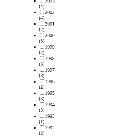
2003
t
답
i
t
c
을
그
의
(4)
h
이
l
a
e
통
램
"
2002
e
불
s
l
i
해
으
협
(4)
d
성
a
y
n
수
로
상
2001
i
실
r
)
t
집
연
(2)
이
f
한
e
를
h
한
구
2000
론
f
질
a
이
e
자
자
(5)
적
e
문
s
용
l
료
가
1999
분
r
지
f
하
i
를
(4)
계
배
e
를
o
여
t
분
1998
획
정
n
제
(3)
l
측
e
석
하
의
c
외
1997
l
면
r
하
고
론
(3)
e
하
o
,
a
였
제
"
1996
s
고
w
후
r
다
작
을
(2)
i
부
.
면
y
.
한
비
1995
n
와
1
그
c
본
계
판
(3)
t
모
.
리
i
연
획
적
1994
h
와
T
고
r
구
안
으
(3)
e
교
h
정
c
에
으
로
1993
t
사
e
면
l
서
로
분
(1)
e
가
m
에
e
설
진
석
1992
c
매
e
서
.
정
행
하
(2)
h