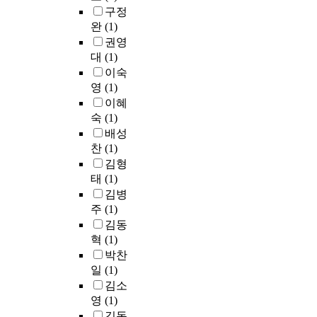
과
구정
s
부
d
어
g
영
의
아
p
완
(1)
모
e
난
A
역
존
울
a
가
t
정
권영
I
별
증
러
r
정
a
도
l
성
대
(1)
치
실
t
서
i
를
b
장
료
이숙
천
i
적
l
측
o
단
프
영
(1)
적
c
지
e
정
n
계
로
관
이혜
i
원
d
하
e
를
그
점
숙
(1)
p
,
a
였
w
밝
램
에
배성
a
정
c
다
s
히
을
서
찬
(1)
t
보
t
.
p
고
제
해
김형
i
적
i
정
a
자
외
명
태
(1)
n
지
v
면
p
하
한
하
김병
g
원
i
에
e
였
나
려
주
(1)
i
,
t
서
r
다
머
는
n
김동
경
y
는
a
.
지
시
o
제
혁
(1)
t
귀
n
시
도
n
적
h
불
d
이
박찬
간
.
l
지
a
,
p
연
은
일
(1)
i
원
t
견
l
구
정
김소
n
을
c
봉
a
에
신
영
(1)
e
많
o
,
n
서
과
김동