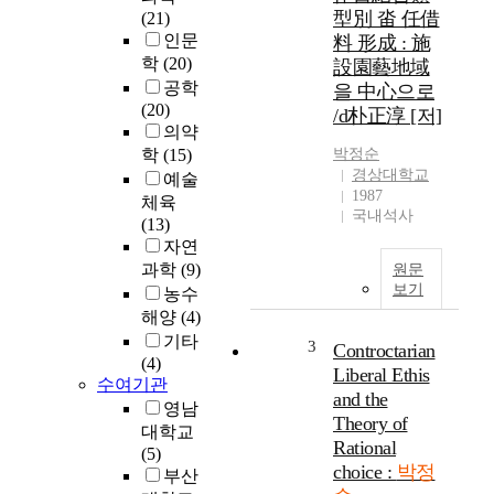
i
型別 畓 任借
(21)
m
인문
料 形成 : 施
s
학
(20)
設園藝地域
t
공학
을 中心으로
o
(20)
/d朴正淳 [저]
e
의약
x
학
(15)
박정순
h
경상대학교
예술
i
1987
체육
b
국내석사
(13)
i
자연
t
과학
(9)
원문
I
보기
농수
n
해양
(4)
h
w
기타
3
Controctarian
a
(4)
Liberal Ethis
n
수여기관
and the
P
영남
Theory of
a
대학교
Rational
r
(5)
choice :
박정
k
부산
’