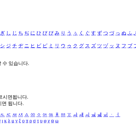
ぎ
し
じ
ち
ぢ
に
ひ
び
ぴ
み
り
う
ぅ
く
ぐ
す
ず
つ
づ
っ
ぬ
ふ
シ
ジ
チ
ヂ
ニ
ヒ
ビ
ピ
ミ
リ
ウ
ゥ
ク
グ
ス
ズ
ツ
ヅ
ッ
ヌ
フ
ブ
할 수 있습니다.
누르시면됩니다.
시면 됩니다.
ㅻ
ㅼ
ㅽ
ㅾ
ㅿ
ㆀ
ㆁ
ㆂ
ㆃ
ㆄ
ㆅ
ㆆ
ㆇ
ㆈ
ㆉ
ㆊ
ㆋ
ㆌ
ㆍ
ㆎ
θ
ι
κ
λ
μ
ν
ξ
ο
π
ρ
σ
τ
υ
φ
χ
ψ
ω