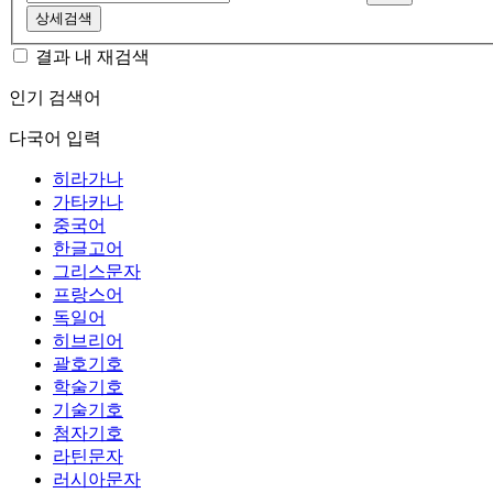
상세검색
결과 내 재검색
인기 검색어
다국어 입력
히라가나
가타카나
중국어
한글고어
그리스문자
프랑스어
독일어
히브리어
괄호기호
학술기호
기술기호
첨자기호
라틴문자
러시아문자