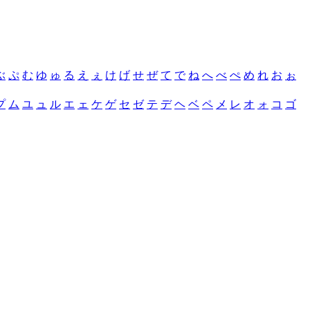
ぶ
ぷ
む
ゆ
ゅ
る
え
ぇ
け
げ
せ
ぜ
て
で
ね
へ
べ
ぺ
め
れ
お
ぉ
プ
ム
ユ
ュ
ル
エ
ェ
ケ
ゲ
セ
ゼ
テ
デ
ヘ
ベ
ペ
メ
レ
オ
ォ
コ
ゴ