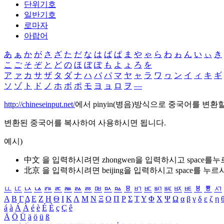
단위기호
일반기호
로마자
아랍어
あ
ぁ
か
が
さ
ざ
た
だ
な
は
ば
ぱ
ま
や
ゃ
ら
わ
ゎ
ん
い
ぃ
き
こ
ご
そ
ぞ
と
ど
の
ほ
ぼ
ぽ
も
よ
ょ
ろ
を
ア
ァ
カ
サ
ザ
タ
ダ
ナ
ハ
バ
パ
マ
ヤ
ャ
ラ
ワ
ヮ
ン
イ
ィ
キ
ギ
ソ
ゾ
ト
ド
ノ
ホ
ボ
ポ
モ
ヨ
ョ
ロ
ヲ
―
http://chineseinput.net/
에서 pinyin(병음)방식으로 중국어를 변환
변환된 중국어를 복사하여 사용하시면 됩니다.
예시)
中文 을 입력하시려면
zhongwen
을 입력하시고 space를
北京 을 입력하시려면
beijing
을 입력하시고 space를 누르
ㅥ
ㅦ
ㅧ
ㅨ
ㅩ
ㅪ
ㅫ
ㅬ
ㅭ
ㅮ
ㅯ
ㅰ
ㅱ
ㅲ
ㅳ
ㅴ
ㅵ
ㅶ
ㅷ
ㅸ
ㅹ
ㅺ
Α
Β
Γ
Δ
Ε
Ζ
Η
Θ
Ι
Κ
Λ
Μ
Ν
Ξ
Ο
Π
Ρ
Σ
Τ
Υ
Φ
Χ
Ψ
Ω
α
β
γ
δ
ε
ζ
η
á
à
Á
À
é
è
É
È
ç
Ç
ê
Ä
Ö
Ü
ä
ö
ü
ß