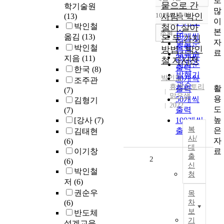
로
정확도
뭍으로 간
학기술원
많
순
10개씩 출력
사람 : 박인
(13)
내림차순
이
인기도
박인철
철이 살아
본
순
조회
10개씩
옮김
(13)
온 두 가지
자
연도순
출력
박인철
방법 : 박인
료
제목순
20개씩
지음
(11)
철 자서전
저자순
출력
한국
(8)
발행기
박인철
30개씩
조주관
관순
휴앤스토리
활
출력
(7)
맑은샘
용
50개씩
김형기
2022
도
출력
(7)
높
[강사
(7)
100개씩
복
은
출력
김태현
사/
자
(6)
대
료
이기창
출
2
(6)
신
박인철
청
저
(6)
권순우
목
(6)
차
보
반도체
기
설계교육