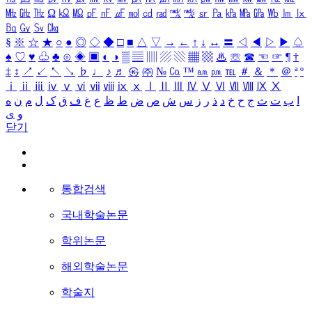
㎒
㎓
㎔
Ω
㏀
㏁
㎊
㎋
㎌
㏖
㏅
㎭
㎮
㎯
㏛
㎩
㎪
㎫
㎬
㏝
㏐
㏓
㏃
㏉
㏜
㏆
§
※
☆
★
○
●
◎
◇
◆
□
■
△
▽
→
←
↑
↓
↔
〓
◁
◀
▷
▶
♤
♠
♡
♥
♧
♣
⊙
◈
▣
◐
◑
▒
▤
▥
▨
▧
▦
▩
♨
☏
☎
☜
☞
¶
†
‡
↕
↗
↙
↖
↘
♭
♩
♪
♬
㉿
㈜
№
㏇
™
㏂
㏘
℡
＃
＆
＊
＠
ª
º
ⅰ
ⅱ
ⅲ
ⅳ
ⅴ
ⅵ
ⅶ
ⅷ
ⅸ
ⅹ
Ⅰ
Ⅱ
Ⅲ
Ⅳ
Ⅴ
Ⅵ
Ⅶ
Ⅷ
Ⅸ
Ⅹ
ا
ب
ت
ث
ج
ح
خ
د
ذ
ر
ز
س
ش
ص
ض
ط
ظ
ع
غ
ف
ق
ک
ل
م
ن
ه
و
ی
닫기
통합검색
국내학술논문
학위논문
해외학술논문
학술지