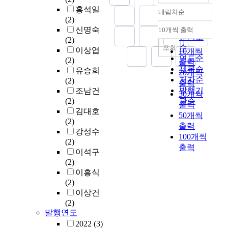
홍석일
내림차순
정확도
(2)
순
신명숙
10개씩 출력
내림차순
인기도
(2)
순
조회
이상엽
10개씩
연도순
(2)
출력
제목순
유승희
20개씩
저자순
(2)
출력
발행기
조남건
30개씩
(2)
관순
출력
김대호
50개씩
(2)
출력
강성수
100개씩
(2)
출력
이석구
(2)
이흥식
(2)
이상건
(2)
발행연도
2022
(3)