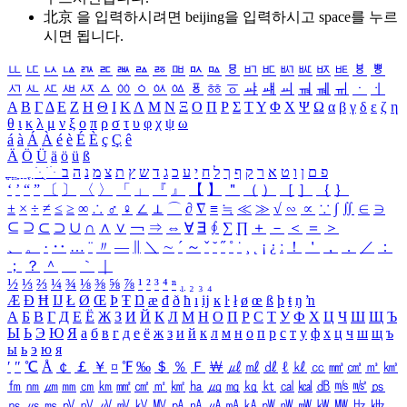
北京 을 입력하시려면
beijing
을 입력하시고 space를 누르
시면 됩니다.
ㅥ
ㅦ
ㅧ
ㅨ
ㅩ
ㅪ
ㅫ
ㅬ
ㅭ
ㅮ
ㅯ
ㅰ
ㅱ
ㅲ
ㅳ
ㅴ
ㅵ
ㅶ
ㅷ
ㅸ
ㅹ
ㅺ
ㅻ
ㅼ
ㅽ
ㅾ
ㅿ
ㆀ
ㆁ
ㆂ
ㆃ
ㆄ
ㆅ
ㆆ
ㆇ
ㆈ
ㆉ
ㆊ
ㆋ
ㆌ
ㆍ
ㆎ
Α
Β
Γ
Δ
Ε
Ζ
Η
Θ
Ι
Κ
Λ
Μ
Ν
Ξ
Ο
Π
Ρ
Σ
Τ
Υ
Φ
Χ
Ψ
Ω
α
β
γ
δ
ε
ζ
η
θ
ι
κ
λ
μ
ν
ξ
ο
π
ρ
σ
τ
υ
φ
χ
ψ
ω
á
à
Á
À
é
è
É
È
ç
Ç
ê
Ä
Ö
Ü
ä
ö
ü
ß
ְ
ֳ
ֲ
ֱ
ָ
ַ
ֵ
ֶ
ִ
ֹ
ּ
ֻ
ׂ
ׁ
ּ
ב
ה
נ
מ
צ
ת
ץ
ש
ד
ג
כ
ע
י
ח
ל
ך
ף
ק
ר
א
ט
ו
ן
ם
פ
‘
’
“
”
〔
〕
〈
〉
「
」
『
』
【
】
＂
（
）
［
］
｛
｝
±
×
÷
≠
≤
≥
∞
∴
♂
♀
∠
⊥
⌒
∂
∇
≡
≒
≪
≫
√
∽
∝
∵
∫
∬
∈
∋
⊆
⊇
⊂
⊃
∪
∩
∧
∨
￢
⇒
⇔
∀
∃
∮
∑
∏
＋
－
＜
＝
＞
、
。
·
‥
…
¨
〃
―
∥
＼
∼
´
～
ˇ
˘
˝
˚
˙
¸
˛
¡
¿
ː
！
＇
，
．
／
：
；
？
＾
＿
｀
｜
½
⅓
⅔
¼
¾
⅛
⅜
⅝
⅞
¹
²
³
⁴
ⁿ
₁
₂
₃
₄
Æ
Ð
Ħ
Ĳ
Ł
Ø
Œ
Þ
Ŧ
Ŋ
æ
đ
ð
ħ
ı
ĳ
ĸ
ŀ
ł
ø
œ
ß
þ
ŧ
ŋ
ŉ
А
Б
В
Г
Д
Е
Ё
Ж
З
И
Й
К
Л
М
Н
О
П
Р
С
Т
У
Ф
Х
Ц
Ч
Ш
Щ
Ъ
Ы
Ь
Э
Ю
Я
а
б
в
г
д
е
ё
ж
з
и
й
к
л
м
н
о
п
р
с
т
у
ф
х
ц
ч
ш
щ
ъ
ы
ь
э
ю
я
′
″
℃
Å
￠
￡
￥
¤
℉
‰
＄
％
Ｆ
￦
㎕
㎖
㎗
ℓ
㎘
㏄
㎣
㎤
㎥
㎦
㎙
㎚
㎛
㎜
㎝
㎞
㎟
㎠
㎡
㎢
㏊
㎍
㎎
㎏
㏏
㎈
㎉
㏈
㎧
㎨
㎰
㎱
㎲
㎳
㎴
㎵
㎶
㎷
㎸
㎹
㎀
㎁
㎂
㎃
㎄
㎺
㎻
㎽
㎾
㎿
㎐
㎑