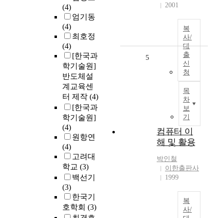
2001
(4)
엄기동
(4)
복
최호정
사/
(4)
대
출
[한국과
5
신
학기술원]
청
반도체설
계교육센
목
터 제작
(4)
차
[한국과
보
학기술원]
기
(4)
컴퓨터 이
원항연
해 및 활용
(4)
고려대
박인철
학교
(3)
이한출판사
백선기
1999
(3)
한국기
복
호학회
(3)
사/
최경호