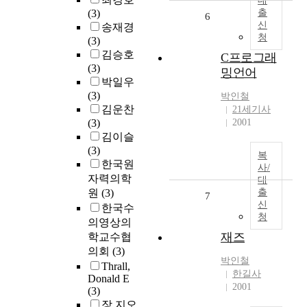
대
(3)
출
6
신
송재경
청
(3)
김승호
C프로그래
(3)
밍언어
박일우
(3)
박인철
김운찬
21세기사
(3)
2001
김이슬
(3)
복
한국원
사/
자력의학
대
원
(3)
출
7
신
한국수
청
의영상의
재즈
학교수협
의회
(3)
박인철
Thrall,
한길사
Donald E
2001
(3)
장 지오