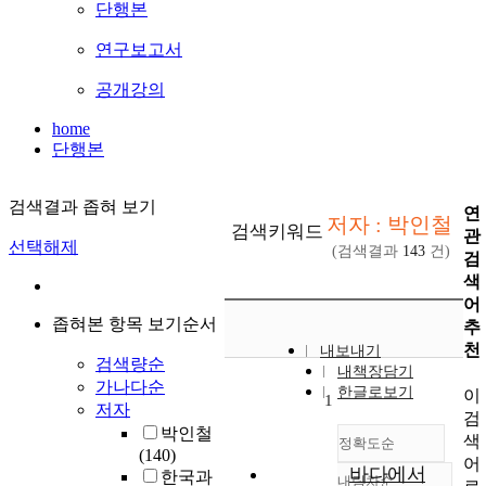
단행본
연구보고서
공개강의
home
단행본
검색결과 좁혀 보기
연
저자 : 박인철
검색키워드
관
선택해제
(검색결과
143
건)
검
색
어
좁혀본 항목 보기순서
추
천
내보내기
검색량순
내책장담기
가나다순
한글로보기
이
1
저자
검
박인철
색
정확도순
(140)
어
바다에서
한국과
내림차순