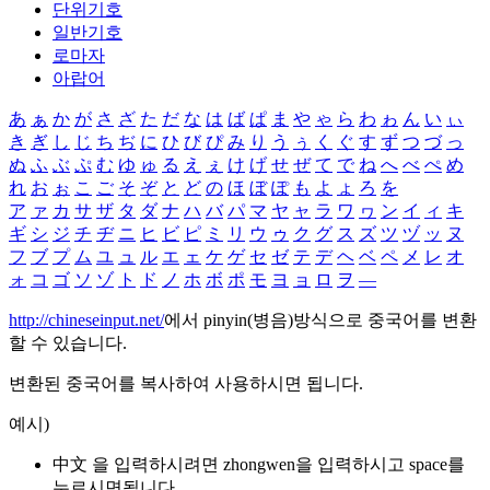
단위기호
일반기호
로마자
아랍어
あ
ぁ
か
が
さ
ざ
た
だ
な
は
ば
ぱ
ま
や
ゃ
ら
わ
ゎ
ん
い
ぃ
き
ぎ
し
じ
ち
ぢ
に
ひ
び
ぴ
み
り
う
ぅ
く
ぐ
す
ず
つ
づ
っ
ぬ
ふ
ぶ
ぷ
む
ゆ
ゅ
る
え
ぇ
け
げ
せ
ぜ
て
で
ね
へ
べ
ぺ
め
れ
お
ぉ
こ
ご
そ
ぞ
と
ど
の
ほ
ぼ
ぽ
も
よ
ょ
ろ
を
ア
ァ
カ
サ
ザ
タ
ダ
ナ
ハ
バ
パ
マ
ヤ
ャ
ラ
ワ
ヮ
ン
イ
ィ
キ
ギ
シ
ジ
チ
ヂ
ニ
ヒ
ビ
ピ
ミ
リ
ウ
ゥ
ク
グ
ス
ズ
ツ
ヅ
ッ
ヌ
フ
ブ
プ
ム
ユ
ュ
ル
エ
ェ
ケ
ゲ
セ
ゼ
テ
デ
ヘ
ベ
ペ
メ
レ
オ
ォ
コ
ゴ
ソ
ゾ
ト
ド
ノ
ホ
ボ
ポ
モ
ヨ
ョ
ロ
ヲ
―
http://chineseinput.net/
에서 pinyin(병음)방식으로 중국어를 변환
할 수 있습니다.
변환된 중국어를 복사하여 사용하시면 됩니다.
예시)
中文 을 입력하시려면
zhongwen
을 입력하시고 space를
누르시면됩니다.