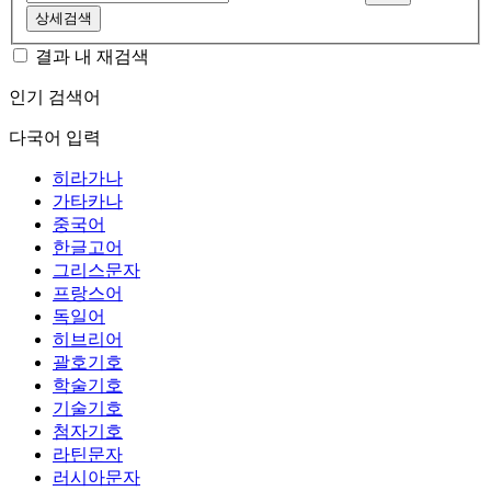
상세검색
결과 내 재검색
인기 검색어
다국어 입력
히라가나
가타카나
중국어
한글고어
그리스문자
프랑스어
독일어
히브리어
괄호기호
학술기호
기술기호
첨자기호
라틴문자
러시아문자