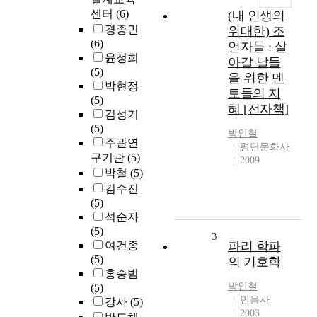
센터
(6)
(내 인생의
경종민
위대한) 조
(6)
언자들 : 살
윤정희
아갈 날들
(5)
을 위한 멘
박현정
토들의 지
(5)
혜 [전자책]
김성기
(5)
박인철
주관연
평단문화사
구기관
(5)
2009
박철
(5)
김수진
(5)
석순자
(5)
3
여건종
파리 학파
(5)
의 기호학
홍승범
박인철
(5)
민음사
강사
(5)
2003