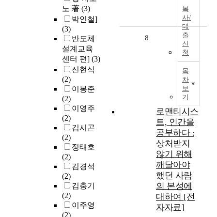
노 著
(3)
복
사/
박인철]
대
(3)
출
8
반도체
신
설계교육
청
센터 편]
(3)
신현식
목
(2)
차
이봉준
보
기
(2)
이영주
로맨티시스
(2)
트, 인간을
김시곤
공부하다 :
(2)
상처받지
정태호
않기 위해
(2)
깨달아야
김경석
했던 사람
(2)
의 본성에
김충기
(2)
대하여 [전
이주영
자자료]
(2)