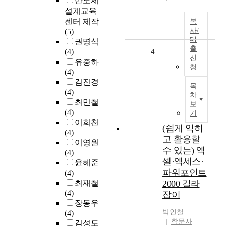
반도체
설계교육
센터 제작
복
사/
(5)
대
권명식
출
(4)
4
신
유중하
청
(4)
김진경
목
(4)
차
최민철
보
(4)
기
이희천
(쉽게 익히
(4)
고 활용할
이영원
수 있는) 엑
(4)
셀·엑세스·
윤혜준
파워포인트
(4)
최재철
2000 길라
(4)
잡이
장동우
박인철
(4)
학문사
김성도