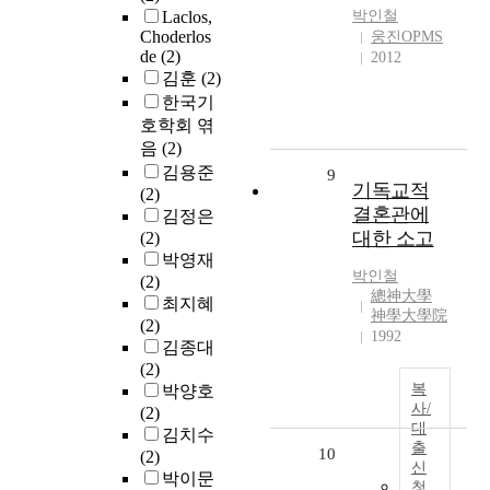
Laclos,
박인철
Choderlos
웅진OPMS
de
(2)
2012
김훈
(2)
한국기
호학회 엮
음
(2)
김용준
9
기독교적
(2)
결혼관에
김정은
대한 소고
(2)
박영재
박인철
(2)
總神大學
최지혜
神學大學院
(2)
1992
김종대
(2)
복
박양호
사/
(2)
대
김치수
출
10
(2)
신
박이문
청