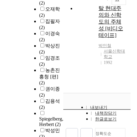
(2)
탈 현대주
오재학
의와 신학
(2)
집필자
도의 주체
(2)
성 [비디오
이경숙
테이프]
(2)
박상진
박인철
서울신학대
(2)
학교
임경조
1992
(2)
농촌진
흥청 [편]
(2)
권이종
(2)
김용석
(2)
내보내기
내책장담기
Spiegelberg,
한글로보기
Herbert
(2)
박성민
정확도순
(2)