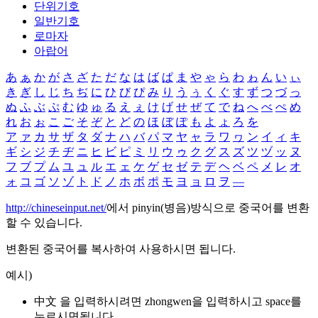
단위기호
일반기호
로마자
아랍어
あ
ぁ
か
が
さ
ざ
た
だ
な
は
ば
ぱ
ま
や
ゃ
ら
わ
ゎ
ん
い
ぃ
き
ぎ
し
じ
ち
ぢ
に
ひ
び
ぴ
み
り
う
ぅ
く
ぐ
す
ず
つ
づ
っ
ぬ
ふ
ぶ
ぷ
む
ゆ
ゅ
る
え
ぇ
け
げ
せ
ぜ
て
で
ね
へ
べ
ぺ
め
れ
お
ぉ
こ
ご
そ
ぞ
と
ど
の
ほ
ぼ
ぽ
も
よ
ょ
ろ
を
ア
ァ
カ
サ
ザ
タ
ダ
ナ
ハ
バ
パ
マ
ヤ
ャ
ラ
ワ
ヮ
ン
イ
ィ
キ
ギ
シ
ジ
チ
ヂ
ニ
ヒ
ビ
ピ
ミ
リ
ウ
ゥ
ク
グ
ス
ズ
ツ
ヅ
ッ
ヌ
フ
ブ
プ
ム
ユ
ュ
ル
エ
ェ
ケ
ゲ
セ
ゼ
テ
デ
ヘ
ベ
ペ
メ
レ
オ
ォ
コ
ゴ
ソ
ゾ
ト
ド
ノ
ホ
ボ
ポ
モ
ヨ
ョ
ロ
ヲ
―
http://chineseinput.net/
에서 pinyin(병음)방식으로 중국어를 변환
할 수 있습니다.
변환된 중국어를 복사하여 사용하시면 됩니다.
예시)
中文 을 입력하시려면
zhongwen
을 입력하시고 space를
누르시면됩니다.