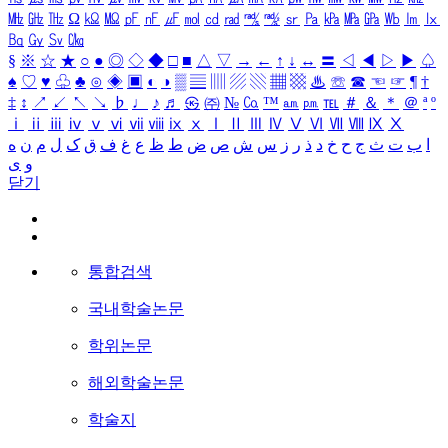
㎒
㎓
㎔
Ω
㏀
㏁
㎊
㎋
㎌
㏖
㏅
㎭
㎮
㎯
㏛
㎩
㎪
㎫
㎬
㏝
㏐
㏓
㏃
㏉
㏜
㏆
§
※
☆
★
○
●
◎
◇
◆
□
■
△
▽
→
←
↑
↓
↔
〓
◁
◀
▷
▶
♤
♠
♡
♥
♧
♣
⊙
◈
▣
◐
◑
▒
▤
▥
▨
▧
▦
▩
♨
☏
☎
☜
☞
¶
†
‡
↕
↗
↙
↖
↘
♭
♩
♪
♬
㉿
㈜
№
㏇
™
㏂
㏘
℡
＃
＆
＊
＠
ª
º
ⅰ
ⅱ
ⅲ
ⅳ
ⅴ
ⅵ
ⅶ
ⅷ
ⅸ
ⅹ
Ⅰ
Ⅱ
Ⅲ
Ⅳ
Ⅴ
Ⅵ
Ⅶ
Ⅷ
Ⅸ
Ⅹ
ا
ب
ت
ث
ج
ح
خ
د
ذ
ر
ز
س
ش
ص
ض
ط
ظ
ع
غ
ف
ق
ک
ل
م
ن
ه
و
ی
닫기
통합검색
국내학술논문
학위논문
해외학술논문
학술지