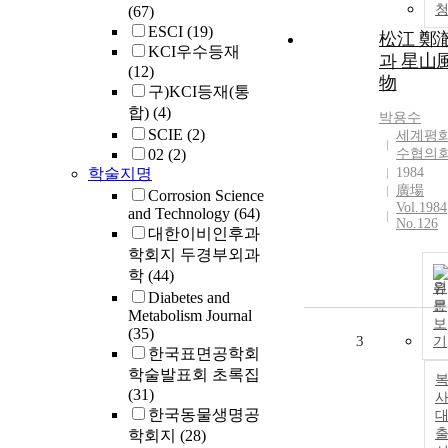
(67)
ESCI
(19)
松江 鄭
KCI우수등재
과 星山
(12)
物
구)KCI등재(통
합)
(4)
박용수
SCIE
(2)
세계평
02
(2)
수협의
학술지명
1984
廣場
Corrosion Science
Vol.1984
and Technology
(64)
No.126
대한이비인후과
학회지 두경부외과
학
(44)
원
Diabetes and
문
Metabolism Journal
보
(35)
3
기
한국표면공학회
학술발표회 초록집
(31)
사
한국동물생명공
학회지
(28)