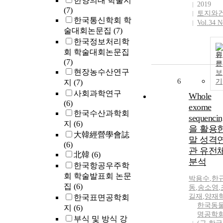
한양의대 학술지
2019
(7)
토지와
한국통신학회 학
Vol.34 N
술대회논문집
(7)
한국정보처리학
회 학술대회논문집
원
(7)
문
현장농수산연구
보
6
기
지
(7)
사회과학연구
Whole
(6)
exome
한국수산과학회
sequencin
지
(6)
을 활용
大韓經營學會誌
말 성격
(6)
관 유전
北韓
(6)
분석
한국항공우주학
회 학술발표회 논문
박용수
,
한
집
(6)
동
,
송소영
,
길재
,
양재
한국표면공학회
한국동
지
(6)
명공학
부식 및 방식 강