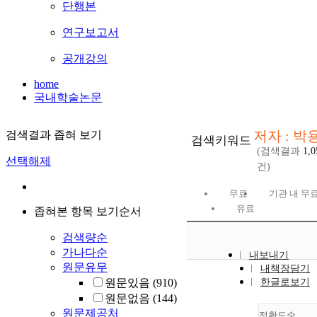
단행본
연구보고서
공개강의
home
국내학술논문
저자 : 박
검색결과 좁혀 보기
검색키워드
(검색결과
1,0
선택해제
건)
무료
기관 내 무
유료
좁혀본 항목 보기순서
검색량순
가나다순
내보내기
원문유무
내책장담기
원문있음
(910)
한글로보기
원문없음
(144)
원문제공처
정확도순