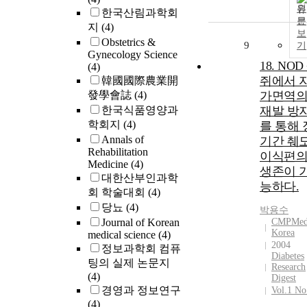
원
한국산림과학회
문
지
(4)
보
Obstetrics &
9
기
Gynecology Science
18. NOD
(4)
쥐에서 
韓國國際農業開
發學會誌
(4)
가면역
한국식품영양과
재발 방
학회지
(4)
를 통해 
Annals of
기간 췌
Rehabilitation
이식편
Medicine
(4)
생존이 
대한산부인과학
능하다.
회 학술대회
(4)
당뇨
(4)
박용수
Journal of Korean
CMPMed
Korea
medical science
(4)
2004
정보과학회 컴퓨
Diabetes
팅의 실제 논문지
Research
(4)
Digest
경영과 정보연구
Vol.1 No
(4)