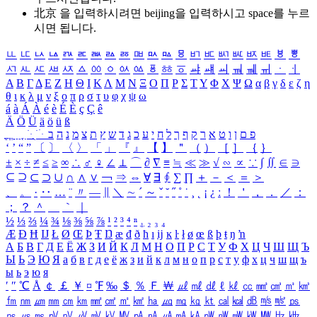
北京 을 입력하시려면
beijing
을 입력하시고 space를 누르
시면 됩니다.
ㅥ
ㅦ
ㅧ
ㅨ
ㅩ
ㅪ
ㅫ
ㅬ
ㅭ
ㅮ
ㅯ
ㅰ
ㅱ
ㅲ
ㅳ
ㅴ
ㅵ
ㅶ
ㅷ
ㅸ
ㅹ
ㅺ
ㅻ
ㅼ
ㅽ
ㅾ
ㅿ
ㆀ
ㆁ
ㆂ
ㆃ
ㆄ
ㆅ
ㆆ
ㆇ
ㆈ
ㆉ
ㆊ
ㆋ
ㆌ
ㆍ
ㆎ
Α
Β
Γ
Δ
Ε
Ζ
Η
Θ
Ι
Κ
Λ
Μ
Ν
Ξ
Ο
Π
Ρ
Σ
Τ
Υ
Φ
Χ
Ψ
Ω
α
β
γ
δ
ε
ζ
η
θ
ι
κ
λ
μ
ν
ξ
ο
π
ρ
σ
τ
υ
φ
χ
ψ
ω
á
à
Á
À
é
è
É
È
ç
Ç
ê
Ä
Ö
Ü
ä
ö
ü
ß
ְ
ֳ
ֲ
ֱ
ָ
ַ
ֵ
ֶ
ִ
ֹ
ּ
ֻ
ׂ
ׁ
ּ
ב
ה
נ
מ
צ
ת
ץ
ש
ד
ג
כ
ע
י
ח
ל
ך
ף
ק
ר
א
ט
ו
ן
ם
פ
‘
’
“
”
〔
〕
〈
〉
「
」
『
』
【
】
＂
（
）
［
］
｛
｝
±
×
÷
≠
≤
≥
∞
∴
♂
♀
∠
⊥
⌒
∂
∇
≡
≒
≪
≫
√
∽
∝
∵
∫
∬
∈
∋
⊆
⊇
⊂
⊃
∪
∩
∧
∨
￢
⇒
⇔
∀
∃
∮
∑
∏
＋
－
＜
＝
＞
、
。
·
‥
…
¨
〃
―
∥
＼
∼
´
～
ˇ
˘
˝
˚
˙
¸
˛
¡
¿
ː
！
＇
，
．
／
：
；
？
＾
＿
｀
｜
½
⅓
⅔
¼
¾
⅛
⅜
⅝
⅞
¹
²
³
⁴
ⁿ
₁
₂
₃
₄
Æ
Ð
Ħ
Ĳ
Ł
Ø
Œ
Þ
Ŧ
Ŋ
æ
đ
ð
ħ
ı
ĳ
ĸ
ŀ
ł
ø
œ
ß
þ
ŧ
ŋ
ŉ
А
Б
В
Г
Д
Е
Ё
Ж
З
И
Й
К
Л
М
Н
О
П
Р
С
Т
У
Ф
Х
Ц
Ч
Ш
Щ
Ъ
Ы
Ь
Э
Ю
Я
а
б
в
г
д
е
ё
ж
з
и
й
к
л
м
н
о
п
р
с
т
у
ф
х
ц
ч
ш
щ
ъ
ы
ь
э
ю
я
′
″
℃
Å
￠
￡
￥
¤
℉
‰
＄
％
Ｆ
￦
㎕
㎖
㎗
ℓ
㎘
㏄
㎣
㎤
㎥
㎦
㎙
㎚
㎛
㎜
㎝
㎞
㎟
㎠
㎡
㎢
㏊
㎍
㎎
㎏
㏏
㎈
㎉
㏈
㎧
㎨
㎰
㎱
㎲
㎳
㎴
㎵
㎶
㎷
㎸
㎹
㎀
㎁
㎂
㎃
㎄
㎺
㎻
㎽
㎾
㎿
㎐
㎑