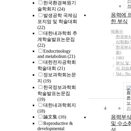
한국환경복원기
술학회지
(24)
응력에 
발생공학 국제심
한 부식
포지엄 및 학술대회
(22)
박용수
대한내과학회 추
한국부
계학술발표논문집
식학회(
(22)
한국부
Endocrinology
회)
and metabolism
(21)
1983
대한전자공학회
부식 및
학술대회
(21)
식 강습
Vol.- No
정보과학회논문
지
(19)
한국정보과학회
원
학술발표논문집
문
(19)
보
대한내과학회지
4
기
(18)
응력부
論文集
(16)
및 수소
Reproductive &
developmental
성