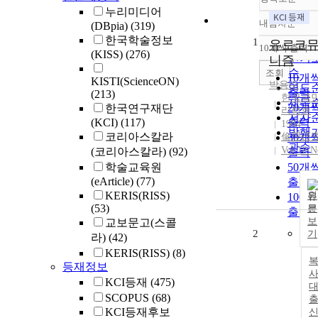
누리미디어
내림차순
(DBpia)
(319)
정확
한국학술정보
1
순
유로코
10개씩 출력
내림
(KISS)
(276)
인기
니즘
순
조회
10개
KISTI(ScienceON)
박용수
연도
출력
(213)
한국국
제목
20개
한국연구재단
리학회
저자
(KCI)
(117)
출력
1984
발행
코리아스칼라
倫理硏
30개
관순
Vol.18 N
(코리아스칼라)
(92)
출력
학술교육원
50개
(eArticle)
(77)
출력
KERIS(RISS)
원
100
(53)
문
출력
보
교보문고(스콜
2
기
라)
(42)
KERIS(RISS)
(8)
등재정보
사
KCI등재
(475)
SCOPUS
(68)
KCI등재후보