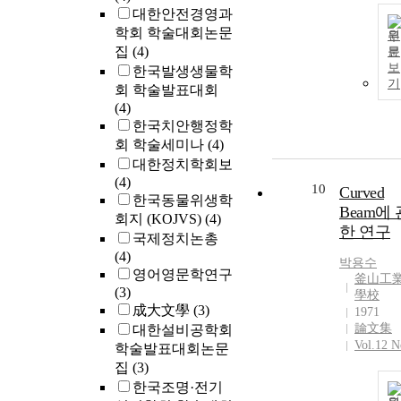
대한안전경영과
학회 학술대회논문
원
집
(4)
문
보
한국발생생물학
기
회 학술발표대회
(4)
한국치안행정학
회 학술세미나
(4)
대한정치학회보
(4)
10
Curved
한국동물위생학
Beam에 
회지 (KOJVS)
(4)
한 연구
국제정치논총
(4)
박용수
영어영문학연구
釜山工
(3)
學校
成大文學
(3)
1971
論文集
대한설비공학회
Vol.12 N
학술발표대회논문
집
(3)
한국조명·전기