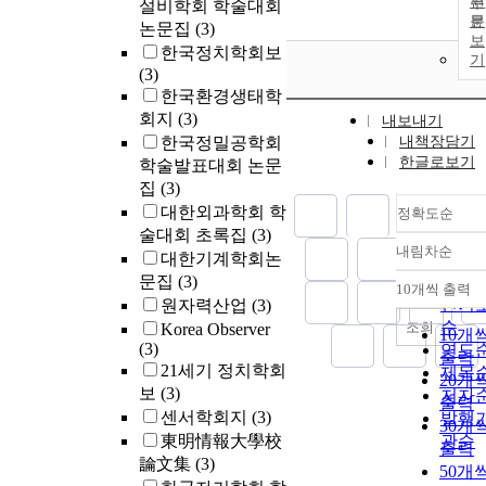
원
설비학회 학술대회
문
논문집
(3)
보
한국정치학회보
기
(3)
한국환경생태학
회지
(3)
내보내기
한국정밀공학회
내책장담기
한글로보기
학술발표대회 논문
집
(3)
대한외과학회 학
정확도순
술대회 초록집
(3)
내림차순
대한기계학회논
정확
문집
(3)
순
10개씩 출력
내림
인기
원자력산업
(3)
순
조회
Korea Observer
10개
(3)
연도
출력
21세기 정치학회
제목
20개
보
(3)
저자
출력
센서학회지
(3)
발행
30개
東明情報大學校
관순
출력
論文集
(3)
50개