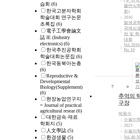
(구 한
습회
(6)
물번식
한국고분자학회
회)
학술대회 연구논문
2016
발생공
초록집
(6)
국제심
電子工學會論文
엄 및 
誌 IE (Industry
대회
electronics)
(6)
Vol.2016
한국추진공학회
No.10
학술대회논문집
(6)
한국동북아논총
(6)
원
Reproductive &
문
Developmental
보
7
Biology(Supplement)
기
(6)
추억의 
현장농업연구지
구장
= Journal of practical
agricultural resear
(6)
박용수
대한금속·재료
수필미
학회지
(5)
2023
人文學誌
(5)
수필미
환경생물
(5)
Vol.40 N