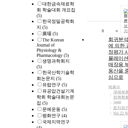
대한금속재료학
회 학술대회 개요집
(5)
원
문
한국정밀공학회
보
지
(5)
8
기
廣場
(5)
회귀분
The Korean
Journal of
에 의한 
Physiology &
정평가 
Pharmacology
(5)
뮬레이션 
생명과학회지
매장용 
(5)
동산을 
한국산학기술학
심으로
회논문지
(5)
유럽연구
(5)
박용수
유공압건설기계
국제부
학회 학술대회논문
정책학
집
(5)
2008
토지와
문예운동
(5)
Vol.22 N
평화연구
(4)
국제지역연구
(4)