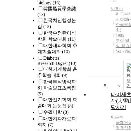
biology
(13)
韓國脂質學會誌
박용수
(13)
한국부
식학회(
한국치안행정논
한국부
집
(12)
회)
한국수정란이식
1985
학회 학술대회
(11)
부식 및
대한내과학회 추
식 강습
계학술대회
(10)
Vol.- No
Diabetes
Research Digest
(10)
대한기계학회 춘
원
추학술대회
(9)
문
보
한국부식방식학
5
기
회 학술발표초록집
(9)
다이세
대한전기학회 학
산(大雪山
술대회 논문집
(8)
답사기
수필미학
(8)
박용수
대한치과재료학
국제부
회지
(7)
정책학