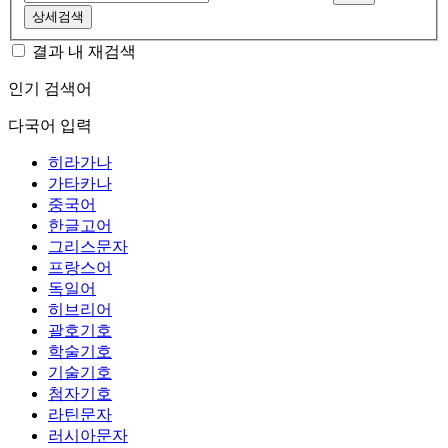
상세검색
결과 내 재검색
인기 검색어
다국어 입력
히라가나
가타카나
중국어
한글고어
그리스문자
프랑스어
독일어
히브리어
괄호기호
학술기호
기술기호
첨자기호
라틴문자
러시아문자