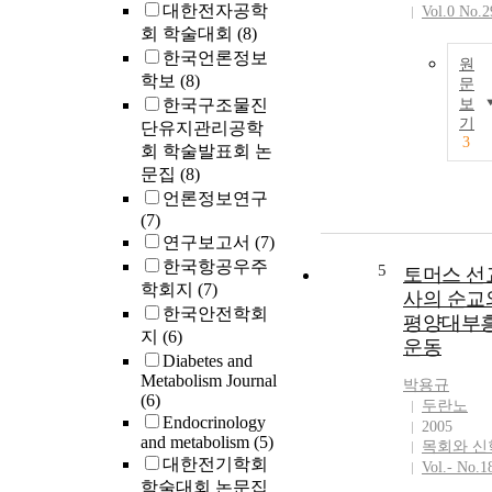
대한전자공학
Vol.0 No.2
회 학술대회
(8)
한국언론정보
원
학보
(8)
문
한국구조물진
보
기
단유지관리공학
3
회 학술발표회 논
문집
(8)
언론정보연구
(7)
연구보고서
(7)
한국항공우주
5
토머스 선
학회지
(7)
사의 순교
한국안전학회
평양대부
지
(6)
운동
Diabetes and
Metabolism Journal
박용규
(6)
두란노
Endocrinology
2005
and metabolism
(5)
목회와 신
대한전기학회
Vol.- No.1
학술대회 논문집