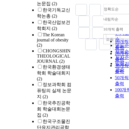
논문집
(2)
정확도순
한국기독교신
학논총
(2)
내림차순
정확도
한국산업보건
순
학회지
(2)
10개씩 출력
내림차
인기도
The Korean
순
조회
journal of obesity
10개씩
(2)
연도순
출력
CHONGSHIN
제목순
20개씩
THEOLOGICAL
저자순
출력
JOURNAL
(2)
발행기
30개씩
한국환경생태
관순
출력
학회 학술대회지
50개씩
(2)
출력
정보과학회 컴
100개
퓨팅의 실제 논문
출력
지
(2)
한국추진공학
회 학술대회논문
집
(2)
한국구조물진
단유지관리공학