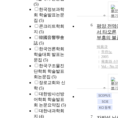
(5)
한국정보과학
원
회 학술발표논문
보
집
(5)
6
평양 전역
콘크리트학회
서 타오른
지
(5)
부흥의 불
韓國音響學會
誌
(5)
박용규
한국언론학회
두란노
학술대회 발표논
2005
문집
(5)
목회와 신
한국구조물진
Vol.- No.1
단학회 학술발표
회논문집
(5)
장로교회와 신
원
학
(5)
보
대한방사선방
어학회 학술발표
회 논문요약집
(5)
대한내과학회
지
(4)
7
자발성 뇌