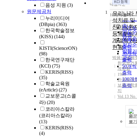
내림차순
음성 지원
(3)
정확도
원문제공처
1
순
우리나라 
10개씩 출력
내림차
누리미디어
인기도
석치료 및
(DBpia)
(363)
순
조회
신이식환
10개씩
한국학술정보
연도순
등록부의 
출력
(KISS)
(144)
제목순
계열적 자
20개씩
저자순
현황
출력
KISTI(ScienceON)
발행기
30개씩
(98)
관순
박용규
,
송혜
한국연구재단
출력
한국보건
(KCI)
(75)
50개씩
계학회
KERIS(RISS)
출력
1988
(35)
100개
한국보건
학술교육원
보통계학
출력
(eArticle)
(27)
지
교보문고(스콜
Vol.13 No.
라)
(20)
코리아스칼라
(코리아스칼라)
원
(13)
보
KERIS(RISS)
(4)