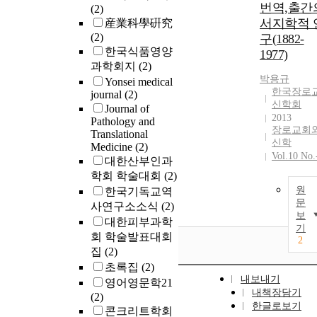
번역,출간
(2)
서지학적 
産業科學硏究
(2)
구(1882-
한국식품영양
1977)
과학회지
(2)
박용규
Yonsei medical
한국장로
journal
(2)
신학회
Journal of
2013
Pathology and
장로교회
Translational
신학
Medicine
(2)
Vol.10 No.
대한산부인과
학회 학술대회
(2)
원
한국기독교역
문
사연구소소식
(2)
보
대한피부과학
기
회 학술발표대회
2
집
(2)
초록집
(2)
내보내기
영어영문학21
내책장담기
(2)
한글로보기
콘크리트학회