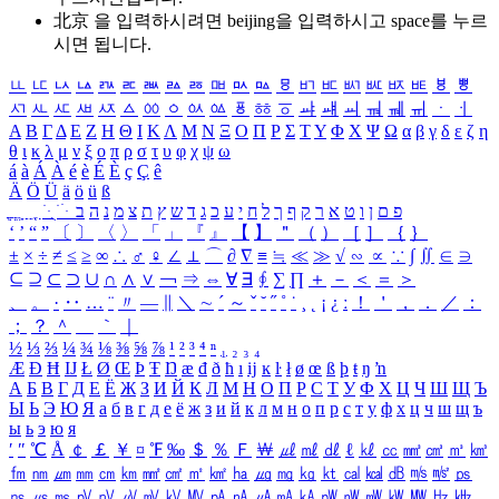
北京 을 입력하시려면
beijing
을 입력하시고 space를 누르
시면 됩니다.
ㅥ
ㅦ
ㅧ
ㅨ
ㅩ
ㅪ
ㅫ
ㅬ
ㅭ
ㅮ
ㅯ
ㅰ
ㅱ
ㅲ
ㅳ
ㅴ
ㅵ
ㅶ
ㅷ
ㅸ
ㅹ
ㅺ
ㅻ
ㅼ
ㅽ
ㅾ
ㅿ
ㆀ
ㆁ
ㆂ
ㆃ
ㆄ
ㆅ
ㆆ
ㆇ
ㆈ
ㆉ
ㆊ
ㆋ
ㆌ
ㆍ
ㆎ
Α
Β
Γ
Δ
Ε
Ζ
Η
Θ
Ι
Κ
Λ
Μ
Ν
Ξ
Ο
Π
Ρ
Σ
Τ
Υ
Φ
Χ
Ψ
Ω
α
β
γ
δ
ε
ζ
η
θ
ι
κ
λ
μ
ν
ξ
ο
π
ρ
σ
τ
υ
φ
χ
ψ
ω
á
à
Á
À
é
è
É
È
ç
Ç
ê
Ä
Ö
Ü
ä
ö
ü
ß
ְ
ֳ
ֲ
ֱ
ָ
ַ
ֵ
ֶ
ִ
ֹ
ּ
ֻ
ׂ
ׁ
ּ
ב
ה
נ
מ
צ
ת
ץ
ש
ד
ג
כ
ע
י
ח
ל
ך
ף
ק
ר
א
ט
ו
ן
ם
פ
‘
’
“
”
〔
〕
〈
〉
「
」
『
』
【
】
＂
（
）
［
］
｛
｝
±
×
÷
≠
≤
≥
∞
∴
♂
♀
∠
⊥
⌒
∂
∇
≡
≒
≪
≫
√
∽
∝
∵
∫
∬
∈
∋
⊆
⊇
⊂
⊃
∪
∩
∧
∨
￢
⇒
⇔
∀
∃
∮
∑
∏
＋
－
＜
＝
＞
、
。
·
‥
…
¨
〃
―
∥
＼
∼
´
～
ˇ
˘
˝
˚
˙
¸
˛
¡
¿
ː
！
＇
，
．
／
：
；
？
＾
＿
｀
｜
½
⅓
⅔
¼
¾
⅛
⅜
⅝
⅞
¹
²
³
⁴
ⁿ
₁
₂
₃
₄
Æ
Ð
Ħ
Ĳ
Ł
Ø
Œ
Þ
Ŧ
Ŋ
æ
đ
ð
ħ
ı
ĳ
ĸ
ŀ
ł
ø
œ
ß
þ
ŧ
ŋ
ŉ
А
Б
В
Г
Д
Е
Ё
Ж
З
И
Й
К
Л
М
Н
О
П
Р
С
Т
У
Ф
Х
Ц
Ч
Ш
Щ
Ъ
Ы
Ь
Э
Ю
Я
а
б
в
г
д
е
ё
ж
з
и
й
к
л
м
н
о
п
р
с
т
у
ф
х
ц
ч
ш
щ
ъ
ы
ь
э
ю
я
′
″
℃
Å
￠
￡
￥
¤
℉
‰
＄
％
Ｆ
￦
㎕
㎖
㎗
ℓ
㎘
㏄
㎣
㎤
㎥
㎦
㎙
㎚
㎛
㎜
㎝
㎞
㎟
㎠
㎡
㎢
㏊
㎍
㎎
㎏
㏏
㎈
㎉
㏈
㎧
㎨
㎰
㎱
㎲
㎳
㎴
㎵
㎶
㎷
㎸
㎹
㎀
㎁
㎂
㎃
㎄
㎺
㎻
㎽
㎾
㎿
㎐
㎑