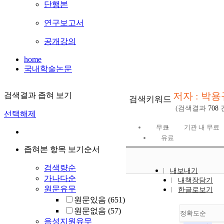
단행본
연구보고서
공개강의
home
국내학술논문
저자 : 박용
검색결과 좁혀 보기
검색키워드
(검색결과
708
선택해제
무료
기관 내 무료
유료
좁혀본 항목 보기순서
검색량순
내보내기
가나다순
내책장담기
원문유무
한글로보기
원문있음
(651)
원문없음
(57)
정확도순
음성지원유무