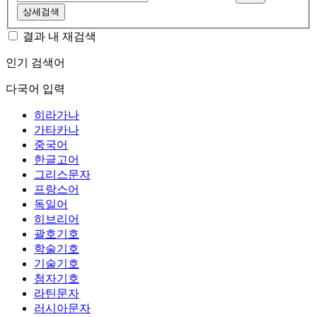
상세검색
결과 내 재검색
인기 검색어
다국어 입력
히라가나
가타카나
중국어
한글고어
그리스문자
프랑스어
독일어
히브리어
괄호기호
학술기호
기술기호
첨자기호
라틴문자
러시아문자