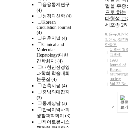
응용통계연구
혈을 주증
(4)
으로 하는
성경과신학
(4)
다형성 교
Korean
세포종 2
Circulation Journal
(4)
박용규
,
박인
관훈저널
(4)
김은상
,
정진
Clinical and
한종우
Molecular
대한신경
Hepatology(대한
과학회
1993
간학회지)
(4)
Journal of
대한안전경영
Korean
과학회 학술대회
neurosurgi
society
논문집
(4)
Vol.22 No.
건축시공
(4)
충남의대잡지
(3)
원
통계상담
(3)
보
한국지역사회
생활과학회지
(3)
제어로봇시스
템학회 국내학술