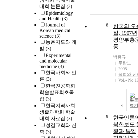
대회 논문집
(3)
Epidemiology
and Health
(3)
Journal of
8
한국의 오
Korean medical
절, 1907년
science
(3)
평양부흥
농촌지도와 개
동
발
(3)
Experimental
박용규
and molecular
두란노
medicine
(3)
2005
한국사회와 언
목회와 신
론
(3)
Vol.- No.1
한국진공학회
학술발표회초록
집
(3)
원
한국지역사회
보
생활과학회 학술
9
한국언론
대회 자료집
(3)
북한보도 
성결교회와 신
황과 통일
학
(3)