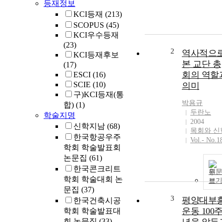
등재정보
KCI등재
(213)
SCOPUS
(45)
KCI우수등재
(23)
2
역사적으
KCI등재후보
본 교단 총
(17)
회의 역할
ESCI
(16)
SCIE
(10)
의미
구)KCI등재(통
박용규
합)
(1)
두란노
학술지명
2004
신학지남
(68)
목회와 신
한국항공우주
Vol.- No.1
학회 학술발표회
논문집
(61)
한국콘크리트
원
학회 학술대회 논
보
문집
(37)
3
평양대부
한국건축시공
운동 100
학회 학술발표대
회 논문집
(33)