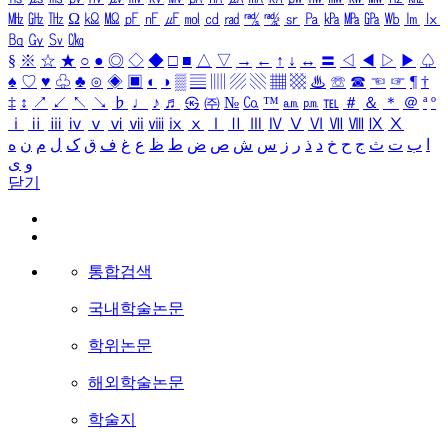
㎒
㎓
㎔
Ω
㏀
㏁
㎊
㎋
㎌
㏖
㏅
㎭
㎮
㎯
㏛
㎩
㎪
㎫
㎬
㏝
㏐
㏓
㏃
㏉
㏜
㏆
§
※
☆
★
○
●
◎
◇
◆
□
■
△
▽
→
←
↑
↓
↔
〓
◁
◀
▷
▶
♤
♠
♡
♥
♧
♣
⊙
◈
▣
◐
◑
▒
▤
▥
▨
▧
▦
▩
♨
☏
☎
☜
☞
¶
†
‡
↕
↗
↙
↖
↘
♭
♩
♪
♬
㉿
㈜
№
㏇
™
㏂
㏘
℡
＃
＆
＊
＠
ª
º
ⅰ
ⅱ
ⅲ
ⅳ
ⅴ
ⅵ
ⅶ
ⅷ
ⅸ
ⅹ
Ⅰ
Ⅱ
Ⅲ
Ⅳ
Ⅴ
Ⅵ
Ⅶ
Ⅷ
Ⅸ
Ⅹ
ا
ب
ت
ث
ج
ح
خ
د
ذ
ر
ز
س
ش
ص
ض
ط
ظ
ع
غ
ف
ق
ک
ل
م
ن
ه
و
ی
닫기
통합검색
국내학술논문
학위논문
해외학술논문
학술지