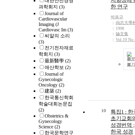
지향성에 
대한안전경영
한 연구
과학회지
(3)
Journal of
박용규
Cardiovascular
尙志大學
Imaging (J
1998
Cardiovasc Im
(3)
論文集
씨알의 소리
Vol.19 No.
(3)
전기전자재료
학회지
(3)
원
最新醫學
(2)
보
애산학보
(2)
Journal of
Gynecologic
Oncology
(2)
建築
(2)
한국통신학회
학술대회논문집
(2)
10
특집1 : 한
Obstetrics &
초기교회
Gynecology
성경번역 ;
Science
(2)
한국 성경
한국문학연구