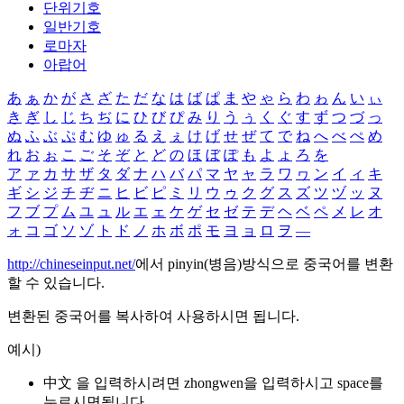
단위기호
일반기호
로마자
아랍어
あ
ぁ
か
が
さ
ざ
た
だ
な
は
ば
ぱ
ま
や
ゃ
ら
わ
ゎ
ん
い
ぃ
き
ぎ
し
じ
ち
ぢ
に
ひ
び
ぴ
み
り
う
ぅ
く
ぐ
す
ず
つ
づ
っ
ぬ
ふ
ぶ
ぷ
む
ゆ
ゅ
る
え
ぇ
け
げ
せ
ぜ
て
で
ね
へ
べ
ぺ
め
れ
お
ぉ
こ
ご
そ
ぞ
と
ど
の
ほ
ぼ
ぽ
も
よ
ょ
ろ
を
ア
ァ
カ
サ
ザ
タ
ダ
ナ
ハ
バ
パ
マ
ヤ
ャ
ラ
ワ
ヮ
ン
イ
ィ
キ
ギ
シ
ジ
チ
ヂ
ニ
ヒ
ビ
ピ
ミ
リ
ウ
ゥ
ク
グ
ス
ズ
ツ
ヅ
ッ
ヌ
フ
ブ
プ
ム
ユ
ュ
ル
エ
ェ
ケ
ゲ
セ
ゼ
テ
デ
ヘ
ベ
ペ
メ
レ
オ
ォ
コ
ゴ
ソ
ゾ
ト
ド
ノ
ホ
ボ
ポ
モ
ヨ
ョ
ロ
ヲ
―
http://chineseinput.net/
에서 pinyin(병음)방식으로 중국어를 변환
할 수 있습니다.
변환된 중국어를 복사하여 사용하시면 됩니다.
예시)
中文 을 입력하시려면
zhongwen
을 입력하시고 space를
누르시면됩니다.