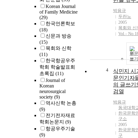
년을 앞두
Korean Journal
박용규
of Family Medicine
두란노
(29)
2005
한국언론학보
목회와 신
(18)
Vol.- No.1
신문과 방송
(15)
목회와 신학
원
(11)
보
한국항공우주
학회 학술발표회
4
식민지 시
초록집
(11)
문인기자
Journal of
의 글쓰기
Korean
검열
neurosurgical
society
(9)
박용규
역사신학 논총
동국대학
(9)
한국문학
전기전자재료
구소
학회논문지
(9)
2005
항공우주기술
한국문학
(9)
구