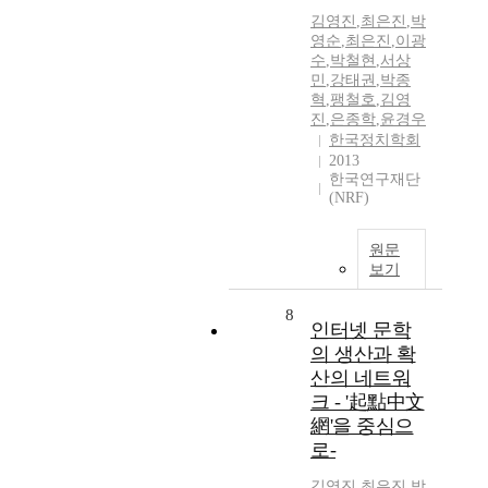
김영진
,
최은진
,
박
영순
,
최은진
,
이광
수
,
박철현
,
서상
민
,
강태권
,
박종
혁
,
팽철호
,
김영
진
,
은종학
,
윤경우
한국정치학회
2013
한국연구재단
(NRF)
원문
보기
8
인터넷 문학
의 생산과 확
산의 네트워
크 - '起點中文
網'을 중심으
로-
김영진
,
최은진
,
박