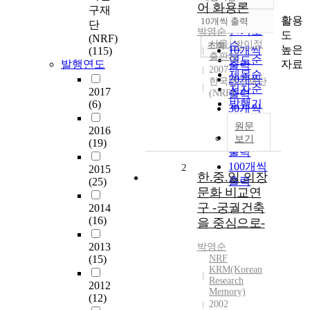
정확도
어 화용론
구재
순
활용
10개씩 출력
단
내림차순
인기도
박영순
도
(NRF)
서울: 박이정
순
조회
높은
10개씩
(115)
출판사
연도순
자료
발행연도
출력
2007
제목순
20개씩
한국연구재단
저자순
2017
(NRF)
출력
발행기
(6)
30개씩
관순
출력
원문
2016
50개씩
보기
(19)
출력
100개씩
2
2015
한.중.일 의장
출력
(25)
문화 비교연
구 -궁궐건축
2014
(16)
을 중심으로-
2013
박영순
(15)
NRF
KRM(Korean
Research
2012
Memory)
(12)
2002