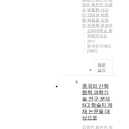
영순
,
최은진
,
이광
수
,
박철현
,
서상
민
,
강태권
,
박종
혁
,
팽철호
,
김영
진
,
은종학
,
윤경우
고려대학교 중
국학연구소
2013
한국연구재단
(NRF)
원문
보기
9
중국의 산학
협력 과학기
술 연구 분석
SCI 학술지 게
재 논문을 대
상으로
김영진
,
최은진
,
박