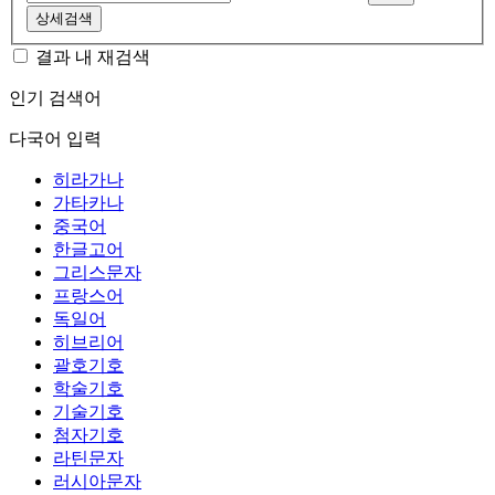
상세검색
결과 내 재검색
인기 검색어
다국어 입력
히라가나
가타카나
중국어
한글고어
그리스문자
프랑스어
독일어
히브리어
괄호기호
학술기호
기술기호
첨자기호
라틴문자
러시아문자