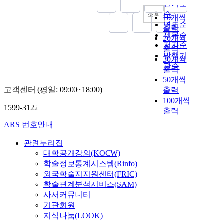
내림차순
인기도
순
조회
10개씩
연도순
출력
제목순
20개씩
저자순
출력
발행기
30개씩
관순
출력
50개씩
고객센터 (평일: 09:00~18:00)
출력
100개씩
1599-3122
출력
ARS 번호안내
관련누리집
대학공개강의(KOCW)
학술정보통계시스템(Rinfo)
외국학술지지원센터(FRIC)
학술관계분석서비스(SAM)
사서커뮤니티
기관회원
지식나눔(LOOK)