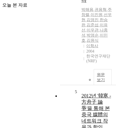
다
오늘 본 자료
박해용
,
권용혁
,
주
창렬
,
이진원
,
선우
현
,
김영진
,
한승
완
,
김준섭
,
이유
선
,
이우관
,
나종
석
,
박영순
,
이민
호
,
김원식
이학사
2004
한국연구재단
(NRF)
원문
보기
5
2012년 '韓寒 -
方舟子 論
爭'을 통해 본
중국 媒體의
네트워크 작
용과 함의