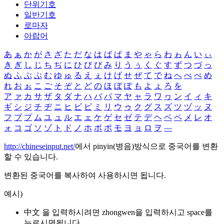
단위기호
일반기호
로마자
아랍어
あ
ぁ
か
が
さ
ざ
た
だ
な
は
ば
ぱ
ま
や
ゃ
ら
わ
ゎ
ん
い
ぃ
き
ぎ
し
じ
ち
ぢ
に
ひ
び
ぴ
み
り
う
ぅ
く
ぐ
す
ず
つ
づ
っ
ぬ
ふ
ぶ
ぷ
む
ゆ
ゅ
る
え
ぇ
け
げ
せ
ぜ
て
で
ね
へ
べ
ぺ
め
れ
お
ぉ
こ
ご
そ
ぞ
と
ど
の
ほ
ぼ
ぽ
も
よ
ょ
ろ
を
ア
ァ
カ
サ
ザ
タ
ダ
ナ
ハ
バ
パ
マ
ヤ
ャ
ラ
ワ
ヮ
ン
イ
ィ
キ
ギ
シ
ジ
チ
ヂ
ニ
ヒ
ビ
ピ
ミ
リ
ウ
ゥ
ク
グ
ス
ズ
ツ
ヅ
ッ
ヌ
フ
ブ
プ
ム
ユ
ュ
ル
エ
ェ
ケ
ゲ
セ
ゼ
テ
デ
ヘ
ベ
ペ
メ
レ
オ
ォ
コ
ゴ
ソ
ゾ
ト
ド
ノ
ホ
ボ
ポ
モ
ヨ
ョ
ロ
ヲ
―
http://chineseinput.net/
에서 pinyin(병음)방식으로 중국어를 변환
할 수 있습니다.
변환된 중국어를 복사하여 사용하시면 됩니다.
예시)
中文 을 입력하시려면
zhongwen
을 입력하시고 space를
누르시면됩니다.