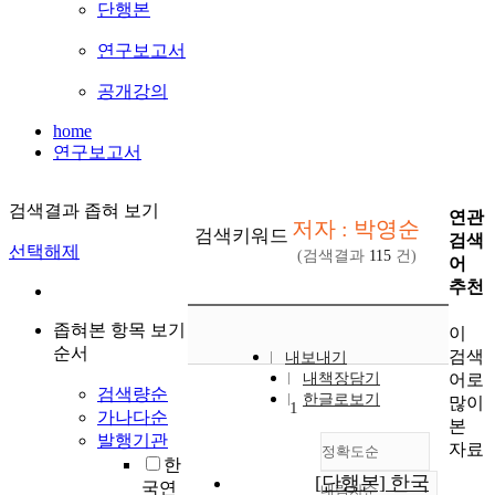
단행본
연구보고서
공개강의
home
연구보고서
검색결과 좁혀 보기
연관
저자 : 박영순
검색키워드
검색
선택해제
(검색결과
115
건)
어
추천
좁혀본 항목 보기
이
순서
검색
내보내기
어로
내책장담기
검색량순
한글로보기
많이
1
가나다순
본
발행기관
자료
정확도순
한
[단행본] 한국
국연
내림차순