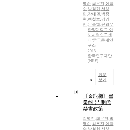
영순
,
최은진
,
이광
수
,
박철현
,
서상
민
,
강태권
,
박종
혁
,
팽철호
,
김영
진
,
은종학
,
윤경우
한양대학교 아
태지역연구센
터/중국문제연
구소
2013
한국연구재단
(NRF)
원문
보기
10
《金甁梅》를
통해 본 明代
禁書政策
김영진
,
최은진
,
박
영순
,
최은진
,
이광
수
,
박철현
,
서상