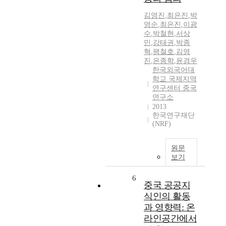
김영진
,
최은진
,
박
영순
,
최은진
,
이광
수
,
박철현
,
서상
민
,
강태권
,
박종
혁
,
팽철호
,
김영
진
,
은종학
,
윤경우
한국외국어대
학교 국제지역
연구센터 중국
연구소
2013
한국연구재단
(NRF)
원문
보기
6
중국 공공지
식인의 활동
과 영향력: 온
라인공간에서