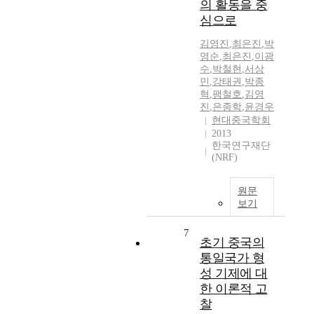
의 활동을 중
심으로
김영진
,
최은진
,
박
영순
,
최은진
,
이광
수
,
박철현
,
서상
민
,
강태권
,
박종
혁
,
팽철호
,
김영
진
,
은종학
,
윤경우
현대중국학회
2013
한국연구재단
(NRF)
원문
보기
7
초기 중국의
통일국가 형
성 기제에 대
한 이론적 고
찰