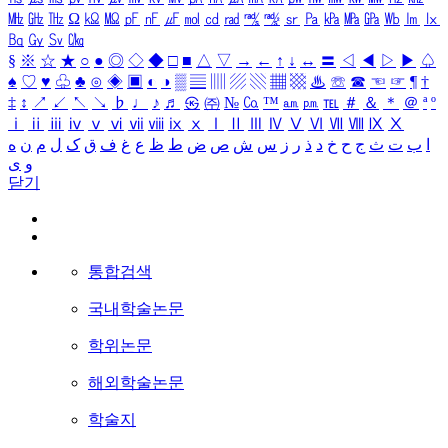
㎒
㎓
㎔
Ω
㏀
㏁
㎊
㎋
㎌
㏖
㏅
㎭
㎮
㎯
㏛
㎩
㎪
㎫
㎬
㏝
㏐
㏓
㏃
㏉
㏜
㏆
§
※
☆
★
○
●
◎
◇
◆
□
■
△
▽
→
←
↑
↓
↔
〓
◁
◀
▷
▶
♤
♠
♡
♥
♧
♣
⊙
◈
▣
◐
◑
▒
▤
▥
▨
▧
▦
▩
♨
☏
☎
☜
☞
¶
†
‡
↕
↗
↙
↖
↘
♭
♩
♪
♬
㉿
㈜
№
㏇
™
㏂
㏘
℡
＃
＆
＊
＠
ª
º
ⅰ
ⅱ
ⅲ
ⅳ
ⅴ
ⅵ
ⅶ
ⅷ
ⅸ
ⅹ
Ⅰ
Ⅱ
Ⅲ
Ⅳ
Ⅴ
Ⅵ
Ⅶ
Ⅷ
Ⅸ
Ⅹ
ا
ب
ت
ث
ج
ح
خ
د
ذ
ر
ز
س
ش
ص
ض
ط
ظ
ع
غ
ف
ق
ک
ل
م
ن
ه
و
ی
닫기
통합검색
국내학술논문
학위논문
해외학술논문
학술지