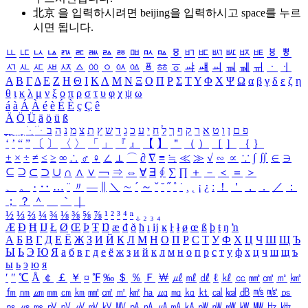
北京 을 입력하시려면
beijing
을 입력하시고 space를 누르
시면 됩니다.
ㅥ
ㅦ
ㅧ
ㅨ
ㅩ
ㅪ
ㅫ
ㅬ
ㅭ
ㅮ
ㅯ
ㅰ
ㅱ
ㅲ
ㅳ
ㅴ
ㅵ
ㅶ
ㅷ
ㅸ
ㅹ
ㅺ
ㅻ
ㅼ
ㅽ
ㅾ
ㅿ
ㆀ
ㆁ
ㆂ
ㆃ
ㆄ
ㆅ
ㆆ
ㆇ
ㆈ
ㆉ
ㆊ
ㆋ
ㆌ
ㆍ
ㆎ
Α
Β
Γ
Δ
Ε
Ζ
Η
Θ
Ι
Κ
Λ
Μ
Ν
Ξ
Ο
Π
Ρ
Σ
Τ
Υ
Φ
Χ
Ψ
Ω
α
β
γ
δ
ε
ζ
η
θ
ι
κ
λ
μ
ν
ξ
ο
π
ρ
σ
τ
υ
φ
χ
ψ
ω
á
à
Á
À
é
è
É
È
ç
Ç
ê
Ä
Ö
Ü
ä
ö
ü
ß
ְ
ֳ
ֲ
ֱ
ָ
ַ
ֵ
ֶ
ִ
ֹ
ּ
ֻ
ׂ
ׁ
ּ
ב
ה
נ
מ
צ
ת
ץ
ש
ד
ג
כ
ע
י
ח
ל
ך
ף
ק
ר
א
ט
ו
ן
ם
פ
‘
’
“
”
〔
〕
〈
〉
「
」
『
』
【
】
＂
（
）
［
］
｛
｝
±
×
÷
≠
≤
≥
∞
∴
♂
♀
∠
⊥
⌒
∂
∇
≡
≒
≪
≫
√
∽
∝
∵
∫
∬
∈
∋
⊆
⊇
⊂
⊃
∪
∩
∧
∨
￢
⇒
⇔
∀
∃
∮
∑
∏
＋
－
＜
＝
＞
、
。
·
‥
…
¨
〃
―
∥
＼
∼
´
～
ˇ
˘
˝
˚
˙
¸
˛
¡
¿
ː
！
＇
，
．
／
：
；
？
＾
＿
｀
｜
½
⅓
⅔
¼
¾
⅛
⅜
⅝
⅞
¹
²
³
⁴
ⁿ
₁
₂
₃
₄
Æ
Ð
Ħ
Ĳ
Ł
Ø
Œ
Þ
Ŧ
Ŋ
æ
đ
ð
ħ
ı
ĳ
ĸ
ŀ
ł
ø
œ
ß
þ
ŧ
ŋ
ŉ
А
Б
В
Г
Д
Е
Ё
Ж
З
И
Й
К
Л
М
Н
О
П
Р
С
Т
У
Ф
Х
Ц
Ч
Ш
Щ
Ъ
Ы
Ь
Э
Ю
Я
а
б
в
г
д
е
ё
ж
з
и
й
к
л
м
н
о
п
р
с
т
у
ф
х
ц
ч
ш
щ
ъ
ы
ь
э
ю
я
′
″
℃
Å
￠
￡
￥
¤
℉
‰
＄
％
Ｆ
￦
㎕
㎖
㎗
ℓ
㎘
㏄
㎣
㎤
㎥
㎦
㎙
㎚
㎛
㎜
㎝
㎞
㎟
㎠
㎡
㎢
㏊
㎍
㎎
㎏
㏏
㎈
㎉
㏈
㎧
㎨
㎰
㎱
㎲
㎳
㎴
㎵
㎶
㎷
㎸
㎹
㎀
㎁
㎂
㎃
㎄
㎺
㎻
㎽
㎾
㎿
㎐
㎑