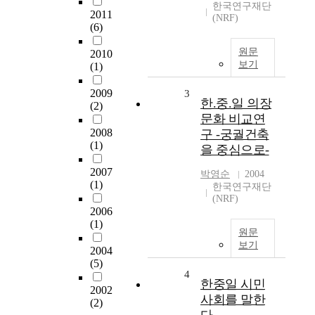
한국연구재단
2011
(NRF)
(6)
원문
2010
보기
(1)
2009
3
한.중.일 의장
(2)
문화 비교연
2008
구 -궁궐건축
(1)
을 중심으로-
2007
박영순
2004
(1)
한국연구재단
(NRF)
2006
(1)
원문
보기
2004
(5)
4
한중일 시민
2002
사회를 말한
(2)