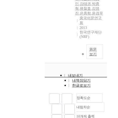
민
,
강태권
,
박종
혁
,
팽철호
,
김영
진
,
은종학
,
윤경우
중국어문연구
회
2013
한국연구재단
(NRF)
원문
보기
내보내기
내책장담기
한글로보기
정확도순
내림차순
정확도
순
10개씩 출력