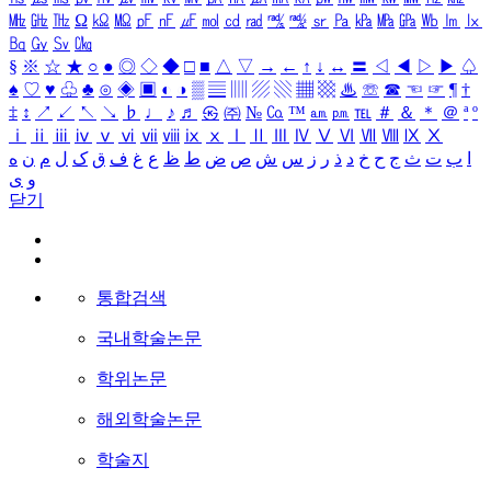
㎒
㎓
㎔
Ω
㏀
㏁
㎊
㎋
㎌
㏖
㏅
㎭
㎮
㎯
㏛
㎩
㎪
㎫
㎬
㏝
㏐
㏓
㏃
㏉
㏜
㏆
§
※
☆
★
○
●
◎
◇
◆
□
■
△
▽
→
←
↑
↓
↔
〓
◁
◀
▷
▶
♤
♠
♡
♥
♧
♣
⊙
◈
▣
◐
◑
▒
▤
▥
▨
▧
▦
▩
♨
☏
☎
☜
☞
¶
†
‡
↕
↗
↙
↖
↘
♭
♩
♪
♬
㉿
㈜
№
㏇
™
㏂
㏘
℡
＃
＆
＊
＠
ª
º
ⅰ
ⅱ
ⅲ
ⅳ
ⅴ
ⅵ
ⅶ
ⅷ
ⅸ
ⅹ
Ⅰ
Ⅱ
Ⅲ
Ⅳ
Ⅴ
Ⅵ
Ⅶ
Ⅷ
Ⅸ
Ⅹ
ا
ب
ت
ث
ج
ح
خ
د
ذ
ر
ز
س
ش
ص
ض
ط
ظ
ع
غ
ف
ق
ک
ل
م
ن
ه
و
ی
닫기
통합검색
국내학술논문
학위논문
해외학술논문
학술지