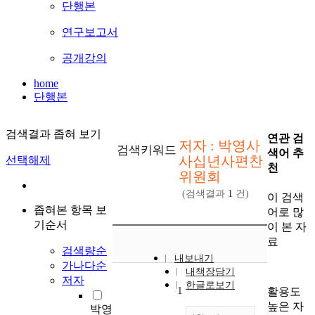
단행본
연구보고서
공개강의
home
단행본
검색결과 좁혀 보기
연관 검
저자 : 박영사
검색키워드
색어 추
사십년사편찬
선택해제
천
위원회
(검색결과
1
건)
이 검색
좁혀본 항목 보
어로 많
기순서
이 본 자
료
검색량순
내보내기
가나다순
내책장담기
저자
한글로보기
1
활용도
높은 자
박영