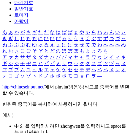
단위기호
일반기호
로마자
아랍어
あ
ぁ
か
が
さ
ざ
た
だ
な
は
ば
ぱ
ま
や
ゃ
ら
わ
ゎ
ん
い
ぃ
き
ぎ
し
じ
ち
ぢ
に
ひ
び
ぴ
み
り
う
ぅ
く
ぐ
す
ず
つ
づ
っ
ぬ
ふ
ぶ
ぷ
む
ゆ
ゅ
る
え
ぇ
け
げ
せ
ぜ
て
で
ね
へ
べ
ぺ
め
れ
お
ぉ
こ
ご
そ
ぞ
と
ど
の
ほ
ぼ
ぽ
も
よ
ょ
ろ
を
ア
ァ
カ
サ
ザ
タ
ダ
ナ
ハ
バ
パ
マ
ヤ
ャ
ラ
ワ
ヮ
ン
イ
ィ
キ
ギ
シ
ジ
チ
ヂ
ニ
ヒ
ビ
ピ
ミ
リ
ウ
ゥ
ク
グ
ス
ズ
ツ
ヅ
ッ
ヌ
フ
ブ
プ
ム
ユ
ュ
ル
エ
ェ
ケ
ゲ
セ
ゼ
テ
デ
ヘ
ベ
ペ
メ
レ
オ
ォ
コ
ゴ
ソ
ゾ
ト
ド
ノ
ホ
ボ
ポ
モ
ヨ
ョ
ロ
ヲ
―
http://chineseinput.net/
에서 pinyin(병음)방식으로 중국어를 변환
할 수 있습니다.
변환된 중국어를 복사하여 사용하시면 됩니다.
예시)
中文 을 입력하시려면
zhongwen
을 입력하시고 space를
누르시면됩니다.