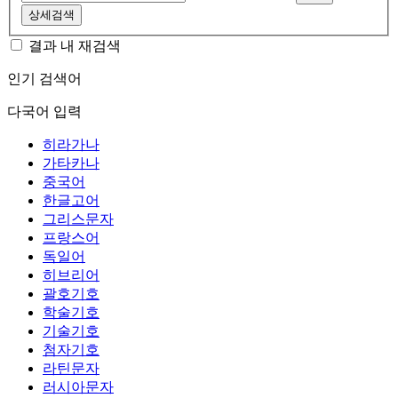
상세검색
결과 내 재검색
인기 검색어
다국어 입력
히라가나
가타카나
중국어
한글고어
그리스문자
프랑스어
독일어
히브리어
괄호기호
학술기호
기술기호
첨자기호
라틴문자
러시아문자