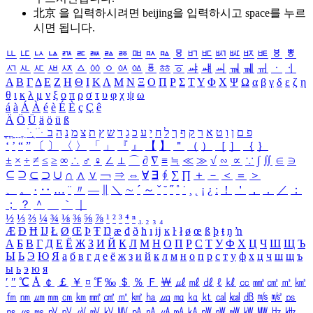
北京 을 입력하시려면
beijing
을 입력하시고 space를 누르
시면 됩니다.
ㅥ
ㅦ
ㅧ
ㅨ
ㅩ
ㅪ
ㅫ
ㅬ
ㅭ
ㅮ
ㅯ
ㅰ
ㅱ
ㅲ
ㅳ
ㅴ
ㅵ
ㅶ
ㅷ
ㅸ
ㅹ
ㅺ
ㅻ
ㅼ
ㅽ
ㅾ
ㅿ
ㆀ
ㆁ
ㆂ
ㆃ
ㆄ
ㆅ
ㆆ
ㆇ
ㆈ
ㆉ
ㆊ
ㆋ
ㆌ
ㆍ
ㆎ
Α
Β
Γ
Δ
Ε
Ζ
Η
Θ
Ι
Κ
Λ
Μ
Ν
Ξ
Ο
Π
Ρ
Σ
Τ
Υ
Φ
Χ
Ψ
Ω
α
β
γ
δ
ε
ζ
η
θ
ι
κ
λ
μ
ν
ξ
ο
π
ρ
σ
τ
υ
φ
χ
ψ
ω
á
à
Á
À
é
è
É
È
ç
Ç
ê
Ä
Ö
Ü
ä
ö
ü
ß
ְ
ֳ
ֲ
ֱ
ָ
ַ
ֵ
ֶ
ִ
ֹ
ּ
ֻ
ׂ
ׁ
ּ
ב
ה
נ
מ
צ
ת
ץ
ש
ד
ג
כ
ע
י
ח
ל
ך
ף
ק
ר
א
ט
ו
ן
ם
פ
‘
’
“
”
〔
〕
〈
〉
「
」
『
』
【
】
＂
（
）
［
］
｛
｝
±
×
÷
≠
≤
≥
∞
∴
♂
♀
∠
⊥
⌒
∂
∇
≡
≒
≪
≫
√
∽
∝
∵
∫
∬
∈
∋
⊆
⊇
⊂
⊃
∪
∩
∧
∨
￢
⇒
⇔
∀
∃
∮
∑
∏
＋
－
＜
＝
＞
、
。
·
‥
…
¨
〃
―
∥
＼
∼
´
～
ˇ
˘
˝
˚
˙
¸
˛
¡
¿
ː
！
＇
，
．
／
：
；
？
＾
＿
｀
｜
½
⅓
⅔
¼
¾
⅛
⅜
⅝
⅞
¹
²
³
⁴
ⁿ
₁
₂
₃
₄
Æ
Ð
Ħ
Ĳ
Ł
Ø
Œ
Þ
Ŧ
Ŋ
æ
đ
ð
ħ
ı
ĳ
ĸ
ŀ
ł
ø
œ
ß
þ
ŧ
ŋ
ŉ
А
Б
В
Г
Д
Е
Ё
Ж
З
И
Й
К
Л
М
Н
О
П
Р
С
Т
У
Ф
Х
Ц
Ч
Ш
Щ
Ъ
Ы
Ь
Э
Ю
Я
а
б
в
г
д
е
ё
ж
з
и
й
к
л
м
н
о
п
р
с
т
у
ф
х
ц
ч
ш
щ
ъ
ы
ь
э
ю
я
′
″
℃
Å
￠
￡
￥
¤
℉
‰
＄
％
Ｆ
￦
㎕
㎖
㎗
ℓ
㎘
㏄
㎣
㎤
㎥
㎦
㎙
㎚
㎛
㎜
㎝
㎞
㎟
㎠
㎡
㎢
㏊
㎍
㎎
㎏
㏏
㎈
㎉
㏈
㎧
㎨
㎰
㎱
㎲
㎳
㎴
㎵
㎶
㎷
㎸
㎹
㎀
㎁
㎂
㎃
㎄
㎺
㎻
㎽
㎾
㎿
㎐
㎑