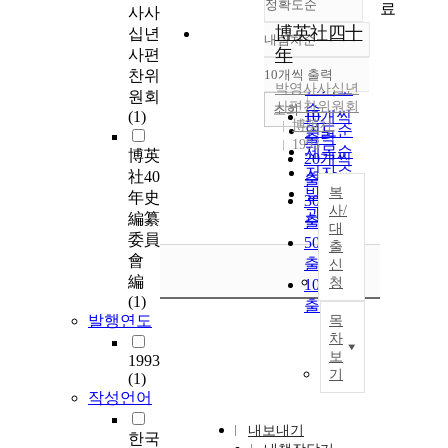
정확도순
료
사사
博英社四十
십년
내림차순
정확도
年
사편
순
찬위
10개씩 출력
내림차순
인기도
박영사사십년
원회
사편찬위원회
순
조회
(1)
10개씩
博英社
연도순
출력
1993
제목순
博英
20개씩
저자순
社40
출력
발행기
복
年史
30개씩
사/
관순
編纂
출력
대
委員
50개씩
출
會
출력
신
編
청
100개씩
(1)
출력
발행연도
목
차
보
1993
기
(1)
작성언어
내보내기
한국