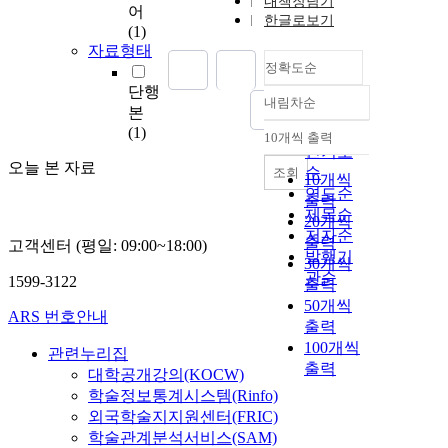
내책장담기
어
한글로보기
(1)
자료형태
정확도순
단행
내림차순
정확도
본
순
(1)
10개씩 출력
내림차순
인기도
오늘 본 자료
순
조회
10개씩
연도순
출력
제목순
20개씩
저자순
출력
고객센터 (평일: 09:00~18:00)
발행기
30개씩
관순
1599-3122
출력
50개씩
ARS 번호안내
출력
100개씩
관련누리집
출력
대학공개강의(KOCW)
학술정보통계시스템(Rinfo)
외국학술지지원센터(FRIC)
학술관계분석서비스(SAM)