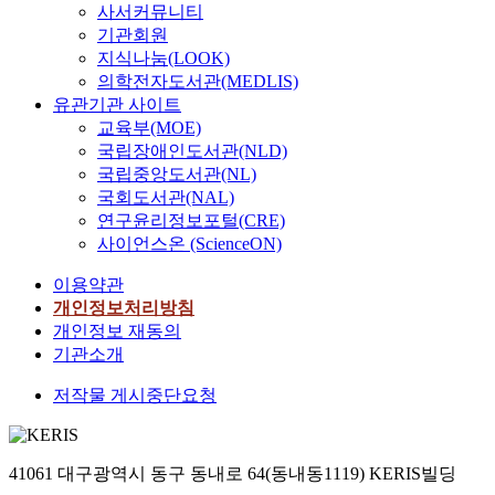
사서커뮤니티
기관회원
지식나눔(LOOK)
의학전자도서관(MEDLIS)
유관기관 사이트
교육부(MOE)
국립장애인도서관(NLD)
국립중앙도서관(NL)
국회도서관(NAL)
연구윤리정보포털(CRE)
사이언스온 (ScienceON)
이용약관
개인정보처리방침
개인정보 재동의
기관소개
저작물 게시중단요청
41061 대구광역시 동구 동내로 64(동내동1119) KERIS빌딩