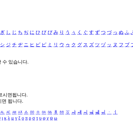
ぎ
し
じ
ち
ぢ
に
ひ
び
ぴ
み
り
う
ぅ
く
ぐ
す
ず
つ
づ
っ
ぬ
ふ
シ
ジ
チ
ヂ
ニ
ヒ
ビ
ピ
ミ
リ
ウ
ゥ
ク
グ
ス
ズ
ツ
ヅ
ッ
ヌ
フ
ブ
할 수 있습니다.
누르시면됩니다.
시면 됩니다.
ㅻ
ㅼ
ㅽ
ㅾ
ㅿ
ㆀ
ㆁ
ㆂ
ㆃ
ㆄ
ㆅ
ㆆ
ㆇ
ㆈ
ㆉ
ㆊ
ㆋ
ㆌ
ㆍ
ㆎ
θ
ι
κ
λ
μ
ν
ξ
ο
π
ρ
σ
τ
υ
φ
χ
ψ
ω