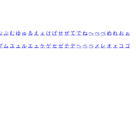
ぶ
ぷ
む
ゆ
ゅ
る
え
ぇ
け
げ
せ
ぜ
て
で
ね
へ
べ
ぺ
め
れ
お
ぉ
プ
ム
ユ
ュ
ル
エ
ェ
ケ
ゲ
セ
ゼ
テ
デ
ヘ
ベ
ペ
メ
レ
オ
ォ
コ
ゴ