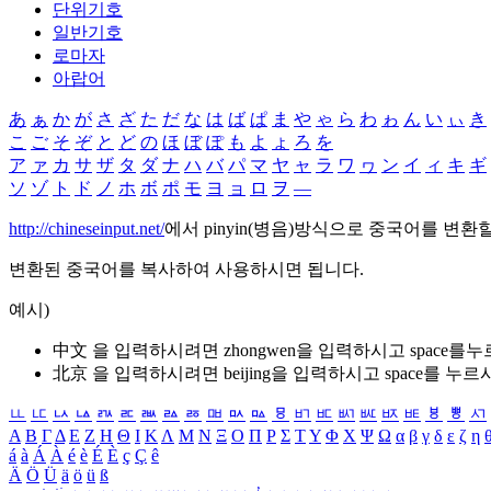
단위기호
일반기호
로마자
아랍어
あ
ぁ
か
が
さ
ざ
た
だ
な
は
ば
ぱ
ま
や
ゃ
ら
わ
ゎ
ん
い
ぃ
き
こ
ご
そ
ぞ
と
ど
の
ほ
ぼ
ぽ
も
よ
ょ
ろ
を
ア
ァ
カ
サ
ザ
タ
ダ
ナ
ハ
バ
パ
マ
ヤ
ャ
ラ
ワ
ヮ
ン
イ
ィ
キ
ギ
ソ
ゾ
ト
ド
ノ
ホ
ボ
ポ
モ
ヨ
ョ
ロ
ヲ
―
http://chineseinput.net/
에서 pinyin(병음)방식으로 중국어를 변환
변환된 중국어를 복사하여 사용하시면 됩니다.
예시)
中文 을 입력하시려면
zhongwen
을 입력하시고 space를
北京 을 입력하시려면
beijing
을 입력하시고 space를 누르
ㅥ
ㅦ
ㅧ
ㅨ
ㅩ
ㅪ
ㅫ
ㅬ
ㅭ
ㅮ
ㅯ
ㅰ
ㅱ
ㅲ
ㅳ
ㅴ
ㅵ
ㅶ
ㅷ
ㅸ
ㅹ
ㅺ
Α
Β
Γ
Δ
Ε
Ζ
Η
Θ
Ι
Κ
Λ
Μ
Ν
Ξ
Ο
Π
Ρ
Σ
Τ
Υ
Φ
Χ
Ψ
Ω
α
β
γ
δ
ε
ζ
η
á
à
Á
À
é
è
É
È
ç
Ç
ê
Ä
Ö
Ü
ä
ö
ü
ß