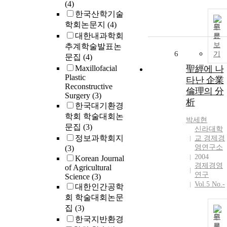
(4)
한국산학기술
학회논문지
(4)
원
대한내과학회
문
보
추계학술발표논
6
기
문집
(4)
Maxillofacial
聖經에 나
Plastic
타난 企業
Reconstructive
倫理의 分
Surgery
(3)
析
한국대기환경
학회 학술대회논
박세현
문집
(3)
신라대학
정보과학회지
교 경제경
영연구소
(3)
2004
Korean Journal
경제경영
of Agricultural
연구
Science
(3)
Vol.5 No.-
대한인간공학
회 학술대회논문
집
(3)
원
한국지반환경
문