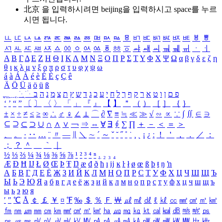
北京 을 입력하시려면
beijing
을 입력하시고 space를 누르
시면 됩니다.
ㅥ
ㅦ
ㅧ
ㅨ
ㅩ
ㅪ
ㅫ
ㅬ
ㅭ
ㅮ
ㅯ
ㅰ
ㅱ
ㅲ
ㅳ
ㅴ
ㅵ
ㅶ
ㅷ
ㅸ
ㅹ
ㅺ
ㅻ
ㅼ
ㅽ
ㅾ
ㅿ
ㆀ
ㆁ
ㆂ
ㆃ
ㆄ
ㆅ
ㆆ
ㆇ
ㆈ
ㆉ
ㆊ
ㆋ
ㆌ
ㆍ
ㆎ
Α
Β
Γ
Δ
Ε
Ζ
Η
Θ
Ι
Κ
Λ
Μ
Ν
Ξ
Ο
Π
Ρ
Σ
Τ
Υ
Φ
Χ
Ψ
Ω
α
β
γ
δ
ε
ζ
η
θ
ι
κ
λ
μ
ν
ξ
ο
π
ρ
σ
τ
υ
φ
χ
ψ
ω
á
à
Á
À
é
è
É
È
ç
Ç
ê
Ä
Ö
Ü
ä
ö
ü
ß
ְ
ֳ
ֲ
ֱ
ָ
ַ
ֵ
ֶ
ִ
ֹ
ּ
ֻ
ׂ
ׁ
ּ
ב
ה
נ
מ
צ
ת
ץ
ש
ד
ג
כ
ע
י
ח
ל
ך
ף
ק
ר
א
ט
ו
ן
ם
פ
‘
’
“
”
〔
〕
〈
〉
「
」
『
』
【
】
＂
（
）
［
］
｛
｝
±
×
÷
≠
≤
≥
∞
∴
♂
♀
∠
⊥
⌒
∂
∇
≡
≒
≪
≫
√
∽
∝
∵
∫
∬
∈
∋
⊆
⊇
⊂
⊃
∪
∩
∧
∨
￢
⇒
⇔
∀
∃
∮
∑
∏
＋
－
＜
＝
＞
、
。
·
‥
…
¨
〃
―
∥
＼
∼
´
～
ˇ
˘
˝
˚
˙
¸
˛
¡
¿
ː
！
＇
，
．
／
：
；
？
＾
＿
｀
｜
½
⅓
⅔
¼
¾
⅛
⅜
⅝
⅞
¹
²
³
⁴
ⁿ
₁
₂
₃
₄
Æ
Ð
Ħ
Ĳ
Ł
Ø
Œ
Þ
Ŧ
Ŋ
æ
đ
ð
ħ
ı
ĳ
ĸ
ŀ
ł
ø
œ
ß
þ
ŧ
ŋ
ŉ
А
Б
В
Г
Д
Е
Ё
Ж
З
И
Й
К
Л
М
Н
О
П
Р
С
Т
У
Ф
Х
Ц
Ч
Ш
Щ
Ъ
Ы
Ь
Э
Ю
Я
а
б
в
г
д
е
ё
ж
з
и
й
к
л
м
н
о
п
р
с
т
у
ф
х
ц
ч
ш
щ
ъ
ы
ь
э
ю
я
′
″
℃
Å
￠
￡
￥
¤
℉
‰
＄
％
Ｆ
￦
㎕
㎖
㎗
ℓ
㎘
㏄
㎣
㎤
㎥
㎦
㎙
㎚
㎛
㎜
㎝
㎞
㎟
㎠
㎡
㎢
㏊
㎍
㎎
㎏
㏏
㎈
㎉
㏈
㎧
㎨
㎰
㎱
㎲
㎳
㎴
㎵
㎶
㎷
㎸
㎹
㎀
㎁
㎂
㎃
㎄
㎺
㎻
㎽
㎾
㎿
㎐
㎑