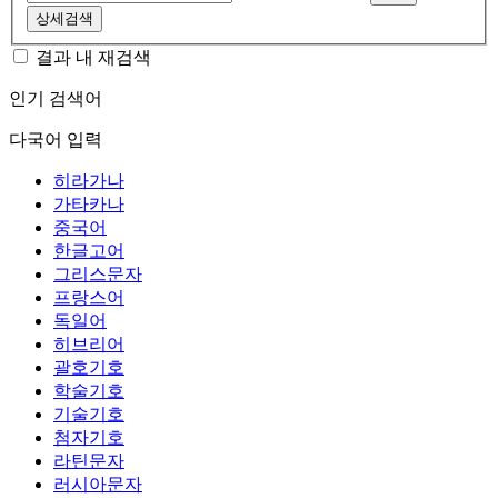
상세검색
결과 내 재검색
인기 검색어
다국어 입력
히라가나
가타카나
중국어
한글고어
그리스문자
프랑스어
독일어
히브리어
괄호기호
학술기호
기술기호
첨자기호
라틴문자
러시아문자