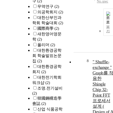
구
(2)
No.spec
무역연구
(2)
의공학회지
(2)
대한산부인과
원
문
학회 학술대회
(2)
보
國際商學
(2)
기
새한영어영문
학
(2)
폴리머
(2)
대한환경공학
회 학술발표논문
집
(2)
8
" Shuffle-
대한환경공학
exchange "
회지
(2)
Graph를 
대한전기학회
용한
워크샵
(2)
Shingle
조명.전기설비
Chip 32-
(2)
Point FFT
韓國鋼構造學
프로세서
會誌
(2)
설계 (
산업 식품공학
Design of 