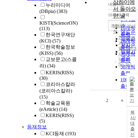
상하이에
내림차순
누리미디어
정확도
서 돌아오
(DBpia)
(383)
순
10개씩 출력
던 날
내림차
인기도
KISTI(ScienceON)
순
조회
박세현
,
박세
10개씩
(113)
현
연도순
출력
한국연구재단
한국문연
제목순
(KCI)
(57)
20개씩
2020
저자순
한국학술정보
출력
월간 현대
발행기
(KISS)
(56)
30개씩
시
관순
교보문고(스콜
Vol.-
출력
No.363
라)
(34)
50개씩
KERIS(RISS)
출력
(30)
100개씩
코리아스칼라
원
출력
문
(코리아스칼라)
보
(15)
2
기
학술교육원
(eArticle)
(14)
복
KERIS(RISS)
사/
(5)
대
등재정보
출
KCI등재
(193)
신