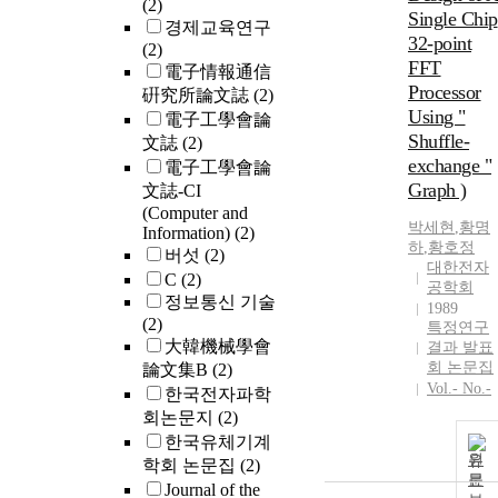
(2)
Single Chip
경제교육연구
32-point
(2)
FFT
電子情報通信
Processor
硏究所論文誌
(2)
Using "
電子工學會論
Shuffle-
文誌
(2)
exchange "
電子工學會論
Graph )
文誌-CI
(Computer and
박세현
,
황명
Information)
(2)
하
,
황호정
버섯
(2)
대한전자
C
(2)
공학회
정보통신 기술
1989
(2)
특정연구
大韓機械學會
결과 발표
회 논문집
論文集B
(2)
Vol.- No.-
한국전자파학
회논문지
(2)
한국유체기계
원
학회 논문집
(2)
문
Journal of the