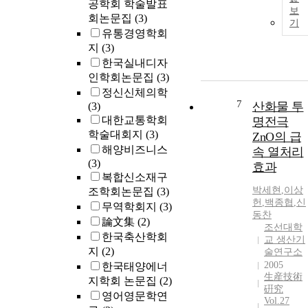
공학회 학술발표
보
회논문집
(3)
기
유통경영학회
지
(3)
한국실내디자
인학회논문집
(3)
정신신체의학
7
산화물 투
(3)
대한교통학회
명전극
학술대회지
(3)
ZnO의 급
해양비즈니스
속 열처리
(3)
효과
복합신소재구
박세현
,
이상
조학회논문집
(3)
헌
,
백종협
,
신
무역학회지
(3)
동찬
論文集
(2)
조선대학
한국축산학회
교 생산기
지
(2)
술연구소
2005
한국태양에너
生産技術
지학회 논문집
(2)
硏究
영어영문학연
Vol.27