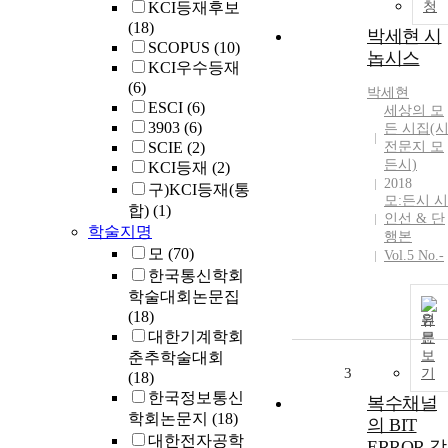
KCI등재후보
청
(18)
박세현 시
SCOPUS
(10)
놉시스
KCI우수등재
(6)
박세현
ESCI
(6)
세상의 모
3903
(6)
든 시집(
SCIE
(2)
전문지 모
든시)
KCI등재
(2)
2018
구)KCI등재(통
모:든시 시
합)
(1)
인선 & 단
학술지명
행본
모
(70)
Vol.5 No.-
한국통신학회
학술대회논문집
(18)
원
대한기계학회
문
보
춘추학술대회
3
기
(18)
한국정보통신
복수채널
학회논문지
(18)
의 BIT
대한전자공학
ERROR 감