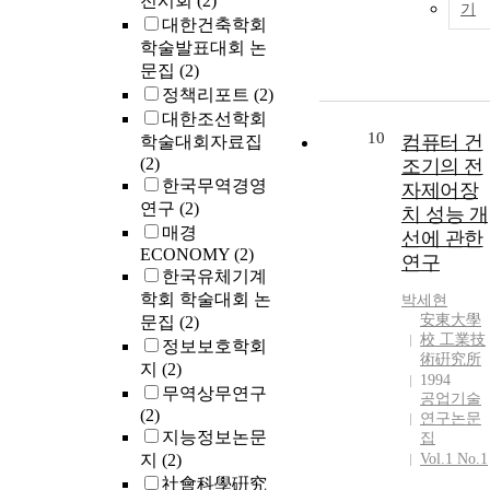
전시회
(2)
기
대한건축학회
학술발표대회 논
문집
(2)
정책리포트
(2)
대한조선학회
10
컴퓨터 건
학술대회자료집
(2)
조기의 전
한국무역경영
자제어장
연구
(2)
치 성능 개
매경
선에 관한
ECONOMY
(2)
연구
한국유체기계
학회 학술대회 논
박세현
安東大學
문집
(2)
校 工業技
정보보호학회
術硏究所
지
(2)
1994
무역상무연구
공업기술
(2)
연구논문
지능정보논문
집
지
(2)
Vol.1 No.1
社會科學硏究