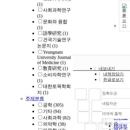
(1)
사회과학연구
원
(1)
문
보
문화와 융합
기
(1)
語學硏究
(1)
건국기술연구
논문지
(1)
Yeungnam
University Journal
of Medicine
(1)
敎育硏究
(1)
내보내기
내책장담기
소비자학연구
한글로보기
(1)
대한토목학회
지
(1)
정확도순
주제분류
내림차순
공학
(305)
정확도
기타
(94)
순
10개씩 출력
내림차
사회과학
(82)
인기도
순
조회
의약학
(38)
10개씩
연도순