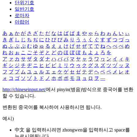
단위기호
일반기호
로마자
아랍어
あ
ぁ
か
が
さ
ざ
た
だ
な
は
ば
ぱ
ま
や
ゃ
ら
わ
ゎ
ん
い
ぃ
き
ぎ
し
じ
ち
ぢ
に
ひ
び
ぴ
み
り
う
ぅ
く
ぐ
す
ず
つ
づ
っ
ぬ
ふ
ぶ
ぷ
む
ゆ
ゅ
る
え
ぇ
け
げ
せ
ぜ
て
で
ね
へ
べ
ぺ
め
れ
お
ぉ
こ
ご
そ
ぞ
と
ど
の
ほ
ぼ
ぽ
も
よ
ょ
ろ
を
ア
ァ
カ
サ
ザ
タ
ダ
ナ
ハ
バ
パ
マ
ヤ
ャ
ラ
ワ
ヮ
ン
イ
ィ
キ
ギ
シ
ジ
チ
ヂ
ニ
ヒ
ビ
ピ
ミ
リ
ウ
ゥ
ク
グ
ス
ズ
ツ
ヅ
ッ
ヌ
フ
ブ
プ
ム
ユ
ュ
ル
エ
ェ
ケ
ゲ
セ
ゼ
テ
デ
ヘ
ベ
ペ
メ
レ
オ
ォ
コ
ゴ
ソ
ゾ
ト
ド
ノ
ホ
ボ
ポ
モ
ヨ
ョ
ロ
ヲ
―
http://chineseinput.net/
에서 pinyin(병음)방식으로 중국어를 변환
할 수 있습니다.
변환된 중국어를 복사하여 사용하시면 됩니다.
예시)
中文 을 입력하시려면
zhongwen
을 입력하시고 space를
누르시면됩니다.