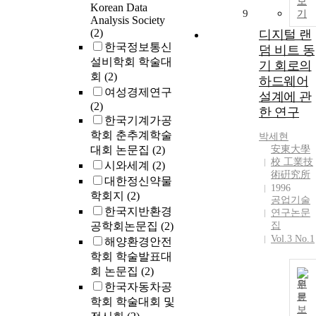
보
Korean Data
9
기
Analysis Society
(2)
디지털 랜
한국정보통신
덤 비트 동
설비학회 학술대
기 회로의
회
(2)
하드웨어
여성경제연구
설계에 관
(2)
한 연구
한국기계가공
학회 춘추계학술
박세현
대회 논문집
(2)
安東大學
校 工業技
시와세계
(2)
術硏究所
대한정신약물
1996
학회지
(2)
공업기술
한국지반환경
연구논문
공학회논문집
(2)
집
Vol.3 No.1
해양환경안전
학회 학술발표대
회 논문집
(2)
원
한국자동차공
문
학회 학술대회 및
보