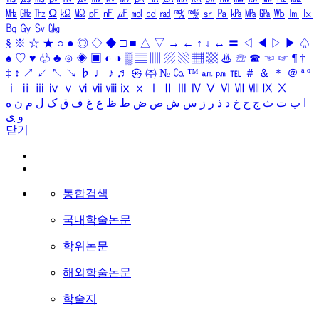
㎒
㎓
㎔
Ω
㏀
㏁
㎊
㎋
㎌
㏖
㏅
㎭
㎮
㎯
㏛
㎩
㎪
㎫
㎬
㏝
㏐
㏓
㏃
㏉
㏜
㏆
§
※
☆
★
○
●
◎
◇
◆
□
■
△
▽
→
←
↑
↓
↔
〓
◁
◀
▷
▶
♤
♠
♡
♥
♧
♣
⊙
◈
▣
◐
◑
▒
▤
▥
▨
▧
▦
▩
♨
☏
☎
☜
☞
¶
†
‡
↕
↗
↙
↖
↘
♭
♩
♪
♬
㉿
㈜
№
㏇
™
㏂
㏘
℡
＃
＆
＊
＠
ª
º
ⅰ
ⅱ
ⅲ
ⅳ
ⅴ
ⅵ
ⅶ
ⅷ
ⅸ
ⅹ
Ⅰ
Ⅱ
Ⅲ
Ⅳ
Ⅴ
Ⅵ
Ⅶ
Ⅷ
Ⅸ
Ⅹ
ا
ب
ت
ث
ج
ح
خ
د
ذ
ر
ز
س
ش
ص
ض
ط
ظ
ع
غ
ف
ق
ک
ل
م
ن
ه
و
ی
닫기
통합검색
국내학술논문
학위논문
해외학술논문
학술지