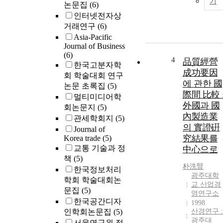
기
논문집
(6)
인터넷전자상
거래연구
(6)
Asia-Pacific
Journal of Business
(6)
4
品質經營
한국고분자학
成功要因
회 학술대회 연구
에 관한 國
논문 초록집
(5)
際間 比較 
멀티미디어학
外國과 國
회논문지
(5)
內製造業
관세학회지
(5)
의 實證硏
Journal of
究結果를
Korea trade
(5)
교통 기술과 정
中心으로
책
(5)
朴洗賢
한국정보처리
광주대학
학회 학술대회논
교 산업경
문집
(5)
영연구소
한국공간디자
1998
인학회논문집
(5)
산경연구 :
광주대
서울연구원 정