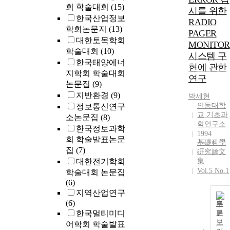
회 학술대회
(15)
시를 위한
한국산업정보
RADIO
학회논문지
(13)
PAGER
대한토목학회
MONITOR
학술대회
(10)
시스템 구
한국태양에너
현에 관한
지학회 학술대회
연구
논문집
(9)
지반환경
(9)
박세현
안동대학
정보통신연구
교 기초과
소논문집
(8)
학연구소
한국정보과학
1994
회 학술발표논문
基礎科學
집
(7)
硏究論文
대한전기학회
集
Vol.5 No.1
학술대회 논문집
(6)
지역산업연구
(6)
원
한국멀티미디
문
보
어학회 학술발표