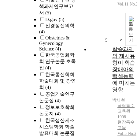
Vol.11 No.
책과제연구보고
서
(5)
D.gov
(5)
원
신경정신의학
문
(4)
보
Obstetrics &
5
기
Gynecology
Science
(4)
학습과제
한국공업화학
의 제시유
회 연구논문 초록
형이 학습
집
(4)
장애아의
한국통신학회
뺄셈능력
학술대회 및 강연
에 미치는
회
(4)
영향
공업기술연구
논문집
(4)
박세현
국립특수
정보보호학회
교육원
논문지
(4)
1998
한국생산제조
현장특수
시스템학회 학술
교육
발표대회 논문집
Vol.5 No.2