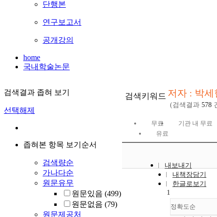
단행본
연구보고서
공개강의
home
국내학술논문
저자 : 박세
검색결과 좁혀 보기
검색키워드
(검색결과
578
선택해제
무료
기관 내 무료
유료
좁혀본 항목 보기순서
검색량순
내보내기
가나다순
내책장담기
원문유무
한글로보기
1
원문있음
(499)
원문없음
(79)
정확도순
원문제공처