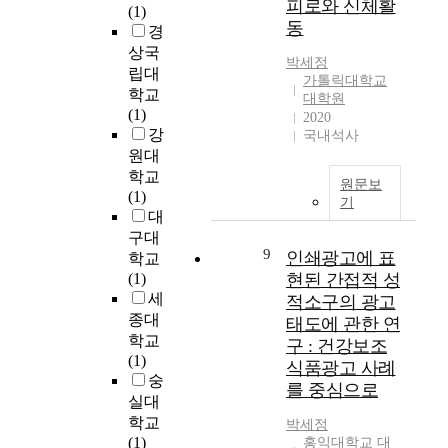
c
피로와 신체활
의
d
(1)
악
지
l
한
o
유
동
u
경
수
회
u
실
m
사
c
업
상국
관
d
질
p
박세정
성
a
의
립대
을
e
적
가톨릭대학교
e
이
t
만
학교
이
d
대학원
인
t
나
i
족
(1)
용
i
2020
이
e
악
o
감
강
하
n
국내석사
해
n
장
n
을
는
원대
t
는
c
들
.
높
고
o
학교
상
e
원문보
간
I
이
혈
i
(1)
당
i
기
의
n
고
압
n
대
부
n
주
t
음
노
o
구대
분
c
제
h
악
9
인
r
인쇄광고에 표
학교
을
o
등
e
교
의
g
(1)
현된 간접적 성
차
m
의
m
육
사
a
세
지
적소구의 광고
m
특
i
이
회
n
종대
한
u
태도에 관한 연
성
d
나
적
i
다
학교
n
구 : 건강보조
을
s
아
지
c
.
(1)
i
뚜
식품광고 사례
t
갈
지
c
정
숭
c
렷
o
를 중심으로
방
,
o
부
실대
a
하
f
향
회
m
차
t
학교
박세정
게
t
을
복
p
원
i
(1)
홍익대학교 대
보
h