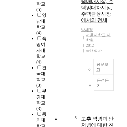
택매매시장, 주
학교
s
음
t
택임대차시장,
(5)
w
악
p
주택금융시장
영
i
사
o
에서의 전세
t
남대
에
t
h
학교
서
a
박세정
i
(4)
도
t
서울대학교 대
n
숙
손
o
학원
t
명여
꼽
i
2012
e
자대
히
국내석사
s
l
는
학교
s
l
독
(4)
u
원문보
e
일
건
e
기
c
의
국대
o
국
t
작
f
학교
음성듣
문
u
곡
s
(3)
기
초
a
가
o
부
록
l
이
c
경대
d
다
i
학교
i
.
e
(3)
s
그
t
동
전
a
5
고추 역병과 탄
가
y
의대
세
b
작
저병에 대한 친
b
학교