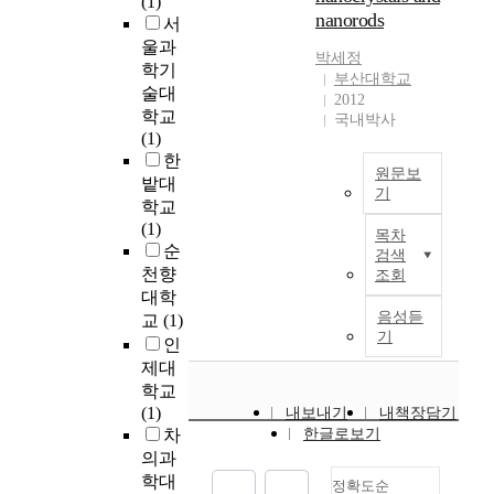
(1)
치
s
린
e
a
4
nanorods
.
r
서
는
o
악
n
p
0
a
울과
직
c
장
d
박세정
p
0
본
c
학기
접
i
이
o
부산대학교
l
명
연
t
적
술대
a
위
2012
n
i
의
구
,
인
학교
l
국내박사
치
e
e
학
는
r
영
(1)
i
하
r
d
생
C
e
향
한
n
는
e
t
들
원문보
지
s
을
t
밭대
데
l
h
을
기
역
p
인
e
학교
,
a
e
대
노
e
본
지
r
(1)
이
t
목차
o
상
인
c
논
하
a
순
곡
e
검색
v
으
복
t
문
고
c
천향
의
조회
d
e
로
지
i
의
있
t
대학
제
t
r
설
회
v
주
는
i
음성듣
2
교
(1)
o
s
문
관
e
된
만
o
기
악
t
인
e
조
3
l
관
큼
n
장
h
제대
a
사
곳
y
심
전
.
은
i
학교
s
를
의
,
사
세
W
s
s
(1)
e
내보내기
내책장담기
실
6
w
는
가
i
c
s
차
한글로보기
x
시
5
e
개
격
t
h
i
p
의과
하
세
r
별
에
h
e
t
r
였
학대
이
e
정확도순
적
대
o