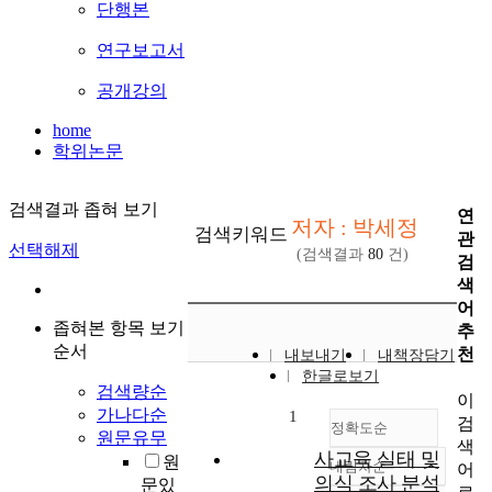
단행본
연구보고서
공개강의
home
학위논문
검색결과 좁혀 보기
연
저자 : 박세정
검색키워드
관
선택해제
(검색결과
80
건)
검
색
어
좁혀본 항목 보기
추
순서
천
내보내기
내책장담기
한글로보기
검색량순
이
가나다순
1
검
정확도순
원문유무
색
사교육 실태 및
원
내림차순
어
정확도
의식 조사 분석
문있