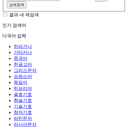
상세검색
결과 내 재검색
인기 검색어
다국어 입력
히라가나
가타카나
중국어
한글고어
그리스문자
프랑스어
독일어
히브리어
괄호기호
학술기호
기술기호
첨자기호
라틴문자
러시아문자