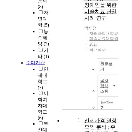
문학
B
e
장애인을 위한
(8)
e
e
미술치료 단일
자
e
d
사례 연구
연과
t
u
학
(5)
h
c
박세정
o
농
a
차의과학대학교
v
수해
t
미술치료대학원
e
i
양
(2)
2023
n
o
국내석사
기
(
n
타
(1)
1
h
수여기관
원문보
7
a
연
기
7
v
세대
I
0
e
목차
학교
n
-
b
검색
(7)
d
1
e
조회
이
i
8
c
화여
v
2
o
음성듣
자대
i
7
기
m
학교
d
)
e
(6)
u
4
은
전세가격 결정
a
부
a
서
h
요인 분석 : 주
산대
l
양
o