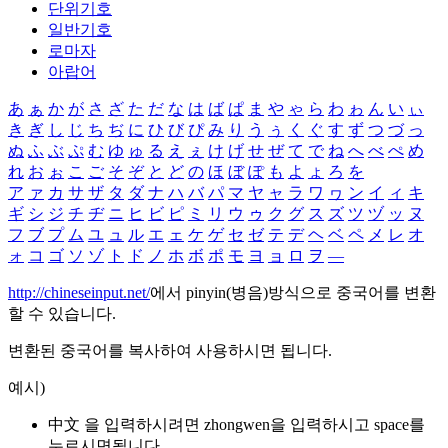
단위기호
일반기호
로마자
아랍어
あ
ぁ
か
が
さ
ざ
た
だ
な
は
ば
ぱ
ま
や
ゃ
ら
わ
ゎ
ん
い
ぃ
き
ぎ
し
じ
ち
ぢ
に
ひ
び
ぴ
み
り
う
ぅ
く
ぐ
す
ず
つ
づ
っ
ぬ
ふ
ぶ
ぷ
む
ゆ
ゅ
る
え
ぇ
け
げ
せ
ぜ
て
で
ね
へ
べ
ぺ
め
れ
お
ぉ
こ
ご
そ
ぞ
と
ど
の
ほ
ぼ
ぽ
も
よ
ょ
ろ
を
ア
ァ
カ
サ
ザ
タ
ダ
ナ
ハ
バ
パ
マ
ヤ
ャ
ラ
ワ
ヮ
ン
イ
ィ
キ
ギ
シ
ジ
チ
ヂ
ニ
ヒ
ビ
ピ
ミ
リ
ウ
ゥ
ク
グ
ス
ズ
ツ
ヅ
ッ
ヌ
フ
ブ
プ
ム
ユ
ュ
ル
エ
ェ
ケ
ゲ
セ
ゼ
テ
デ
ヘ
ベ
ペ
メ
レ
オ
ォ
コ
ゴ
ソ
ゾ
ト
ド
ノ
ホ
ボ
ポ
モ
ヨ
ョ
ロ
ヲ
―
http://chineseinput.net/
에서 pinyin(병음)방식으로 중국어를 변환
할 수 있습니다.
변환된 중국어를 복사하여 사용하시면 됩니다.
예시)
中文 을 입력하시려면
zhongwen
을 입력하시고 space를
누르시면됩니다.