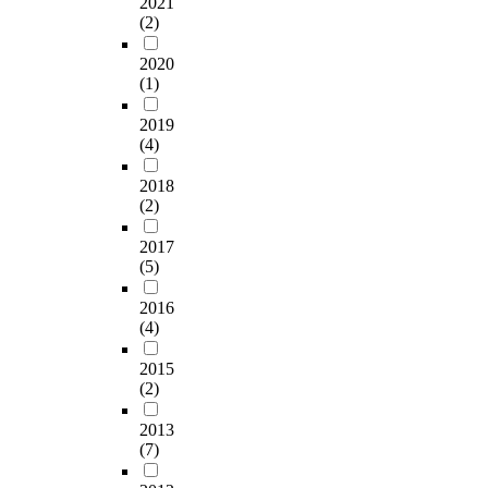
2021
2
s
막
매
i
한
m
e
의
(2)
0
i
대
매
c
,
t
m
만
일
n
를
가
i
제
h
2020
e
족
부
g
제
격
n
3
e
(1)
n
도
터
t
작
이
t
악
v
t
,
8
h
하
어
e
장
2019
i
w
장
월
e
고
떻
r
(4)
은
e
h
르
3
c
보
게
v
m
w
i
별
1
o
머
결
e
2018
i
p
c
선
일
n
-
정
(2)
n
n
o
h
호
까
t
웨
되
t
u
i
e
도
지
r
버
2017
는
i
e
n
m
를
수
o
(5)
형
지
o
t
t
p
묻
행
l
산
,
n
으
o
h
는
2016
된
e
화
매
s
로
f
a
내
(4)
서
f
아
매
,
B
t
s
용
술
f
연
가
i
e
h
2015
i
으
적
i
나
격
n
e
e
(2)
z
로
조
c
노
이
d
t
c
e
구
사
a
막
전
i
h
2013
o
s
성
연
c
대
세
v
(7)
o
n
t
하
구
y
의
가
i
v
s
h
였
이
o
구
격