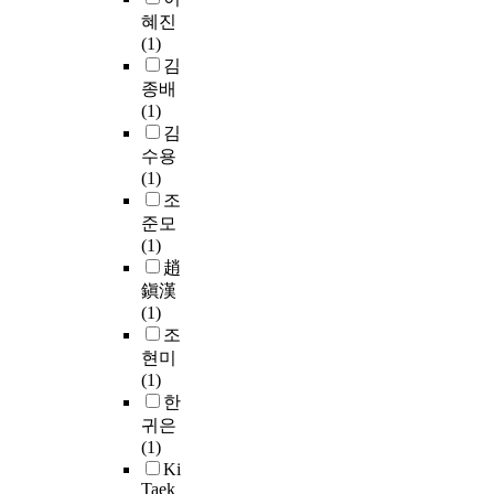
도
수
i
세
h
b
르
척
혜진
g
를
들
v
기
i
y
별
도
(1)
P
기
에
e
에
l
d
선
(
김
h
준
서
d
활
d
i
호
R
y
종배
으
찾
i
동
r
s
도
e
t
(1)
로
고
f
한
e
c
의
s
o
김
약
,
f
주
n
l
결
i
p
수용
6
매
i
요
i
o
과
l
h
(1)
0
매
c
작
s
s
는
i
t
조
도
가
u
곡
d
i
대
e
h
에
준모
격
l
가
i
n
중
n
o
서
(1)
과
t
중
f
g
음
c
r
3
趙
괴
i
한
f
s
악
e
a
0
鎭漢
리
e
사
i
u
,
s
b
분
(1)
를
s
람
c
r
클
c
l
간
조
가
o
이
u
v
래
a
i
전
지
현미
f
다
l
e
식
l
g
열
는
(1)
i
.
t
y
,
e
h
처
원
한
n
그
t
s
다
:
t
리
인
귀은
d
는
o
h
문
R
a
한
에
(1)
i
전
f
e
화
S
n
전
대
Ki
v
형
i
e
,
)
d
구
Taek
한
i