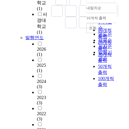
r
u
e
다
학교
상
u
으
한
u
z
a
s
.
내림차순
(1)
고
s
로
정확도
안
t
o
t
s
설
서
혈
e
떨
순
정
a
로
10개씩 출력
i
i
문
내림차순
경대
압
d
어
에
인기도
p
전
o
o
지
노
학교
i
진
많
순
p
조회
통
n
10개씩
n
는
인
(1)
n
보
은
r
연도순
적
,
출력
o
중
발행연도
1
t
머
노
o
제목순
인
b
20개씩
f
학
8
h
-
력
p
저자순
느
u
m
출력
교
2026
3
e
웨
을
r
발행기
린
t
e
음
(1)
30개씩
명
s
버
기
i
악
관순
m
d
악
출력
을
t
형
울
a
장
o
2025
i
수
50개씩
대
u
산
이
t
이
s
(1)
c
업
상
출력
d
화
고
e
없
t
a
에
으
y
100개씩
아
있
t
는
2024
o
l
대
로
f
출력
연
다
h
(3)
것
f
a
한
2
o
나
.
e
이
i
d
인
0
r
노
이
r
2023
특
t
v
식
1
a
결
런
(3)
a
색
i
e
및
8
s
정
상
p
이
s
r
음
년
s
과
2022
황
e
다
f
t
악
8
e
(3)
나
에
u
.
r
i
수
월
s
노
서
t
또
o
s
업