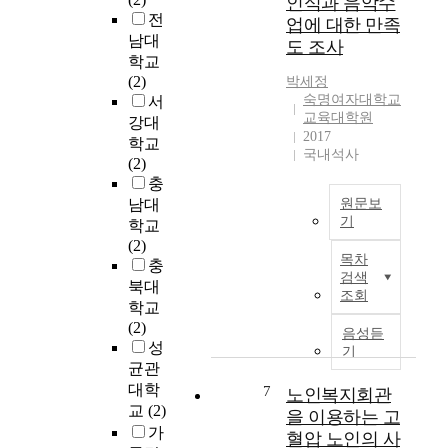
인식과 음악수
N
e
-
특
i
전
o
업에 대한 만족
x
f
하
n
남대
.
p
도 조사
r
고
c
학교
3
a
i
지
o
(2)
은
박세정
n
e
배
g
숙명여자대학교
서
B
d
n
적
n
교육대학원
e
강대
e
d
인
2017
i
e
학교
d
l
국내석사
택
t
t
(2)
e
y
임
i
h
충
n
o
대
v
o
o
남대
원문보
r
차
e
v
기
u
학교
g
계
f
e
g
(2)
본
a
약
u
목차
n
h
충
연
n
이
n
검색
의
t
북대
구
i
다
조회
c
세
o
학교
의
c
.
t
시
t
(2)
목
f
음성듣
한
i
기
h
성
적
a
기
국
o
중
r
은
균관
r
의
n
제
e
중
대학
7
m
노인복지회관
주
i
2
a
학
교
(2)
i
을 이용하는 고
택
n
기
t
생
n
가
시
혈압 노인의 사
g
(
e
들