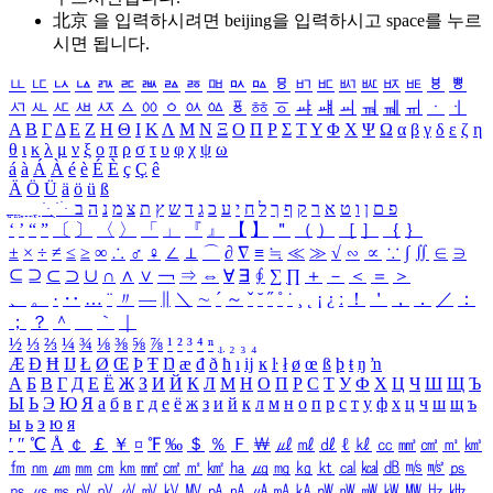
北京 을 입력하시려면
beijing
을 입력하시고 space를 누르
시면 됩니다.
ㅥ
ㅦ
ㅧ
ㅨ
ㅩ
ㅪ
ㅫ
ㅬ
ㅭ
ㅮ
ㅯ
ㅰ
ㅱ
ㅲ
ㅳ
ㅴ
ㅵ
ㅶ
ㅷ
ㅸ
ㅹ
ㅺ
ㅻ
ㅼ
ㅽ
ㅾ
ㅿ
ㆀ
ㆁ
ㆂ
ㆃ
ㆄ
ㆅ
ㆆ
ㆇ
ㆈ
ㆉ
ㆊ
ㆋ
ㆌ
ㆍ
ㆎ
Α
Β
Γ
Δ
Ε
Ζ
Η
Θ
Ι
Κ
Λ
Μ
Ν
Ξ
Ο
Π
Ρ
Σ
Τ
Υ
Φ
Χ
Ψ
Ω
α
β
γ
δ
ε
ζ
η
θ
ι
κ
λ
μ
ν
ξ
ο
π
ρ
σ
τ
υ
φ
χ
ψ
ω
á
à
Á
À
é
è
É
È
ç
Ç
ê
Ä
Ö
Ü
ä
ö
ü
ß
ְ
ֳ
ֲ
ֱ
ָ
ַ
ֵ
ֶ
ִ
ֹ
ּ
ֻ
ׂ
ׁ
ּ
ב
ה
נ
מ
צ
ת
ץ
ש
ד
ג
כ
ע
י
ח
ל
ך
ף
ק
ר
א
ט
ו
ן
ם
פ
‘
’
“
”
〔
〕
〈
〉
「
」
『
』
【
】
＂
（
）
［
］
｛
｝
±
×
÷
≠
≤
≥
∞
∴
♂
♀
∠
⊥
⌒
∂
∇
≡
≒
≪
≫
√
∽
∝
∵
∫
∬
∈
∋
⊆
⊇
⊂
⊃
∪
∩
∧
∨
￢
⇒
⇔
∀
∃
∮
∑
∏
＋
－
＜
＝
＞
、
。
·
‥
…
¨
〃
―
∥
＼
∼
´
～
ˇ
˘
˝
˚
˙
¸
˛
¡
¿
ː
！
＇
，
．
／
：
；
？
＾
＿
｀
｜
½
⅓
⅔
¼
¾
⅛
⅜
⅝
⅞
¹
²
³
⁴
ⁿ
₁
₂
₃
₄
Æ
Ð
Ħ
Ĳ
Ł
Ø
Œ
Þ
Ŧ
Ŋ
æ
đ
ð
ħ
ı
ĳ
ĸ
ŀ
ł
ø
œ
ß
þ
ŧ
ŋ
ŉ
А
Б
В
Г
Д
Е
Ё
Ж
З
И
Й
К
Л
М
Н
О
П
Р
С
Т
У
Ф
Х
Ц
Ч
Ш
Щ
Ъ
Ы
Ь
Э
Ю
Я
а
б
в
г
д
е
ё
ж
з
и
й
к
л
м
н
о
п
р
с
т
у
ф
х
ц
ч
ш
щ
ъ
ы
ь
э
ю
я
′
″
℃
Å
￠
￡
￥
¤
℉
‰
＄
％
Ｆ
￦
㎕
㎖
㎗
ℓ
㎘
㏄
㎣
㎤
㎥
㎦
㎙
㎚
㎛
㎜
㎝
㎞
㎟
㎠
㎡
㎢
㏊
㎍
㎎
㎏
㏏
㎈
㎉
㏈
㎧
㎨
㎰
㎱
㎲
㎳
㎴
㎵
㎶
㎷
㎸
㎹
㎀
㎁
㎂
㎃
㎄
㎺
㎻
㎽
㎾
㎿
㎐
㎑