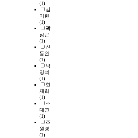
r
r
막
매
c
(1)
t
s
V
실
c
i
대
시
o
김
h
s
i
시
e
c
들
장
e
미현
o
t
a
하
i
o
이
과
x
(1)
v
a
g
였
v
t
서
주
i
곽
e
n
r
다
e
,
로
택
s
삼근
n
d
a
.
d
g
엉
임
t
(1)
이
i
i
따
S
i
겨
대
i
신
s
n
n
라
o
n
붙
차
n
동완
o
g
t
서
c
k
지
시
g
(1)
n
a
o
중
i
g
않
장
i
박
a
t
d
학
a
o
고
그
n
t
영석
t
o
생
l
n
독
리
s
a
(1)
h
m
들
S
u
립
고
o
의
현
e
e
의
u
t
적
주
c
규
재희
c
s
선
p
s
으
택
i
모
(1)
e
t
호
p
h
로
금
e
를
조
n
i
도
o
o
성
융
t
확
t
대연
c
와
r
w
장
시
y
대
e
(1)
h
관
:
e
하
장
w
시
r
조
e
련
M
d
는
의
i
키
o
원경
a
된
S
i
최
영
t
고
f
(1)
l
음
P
n
적
역