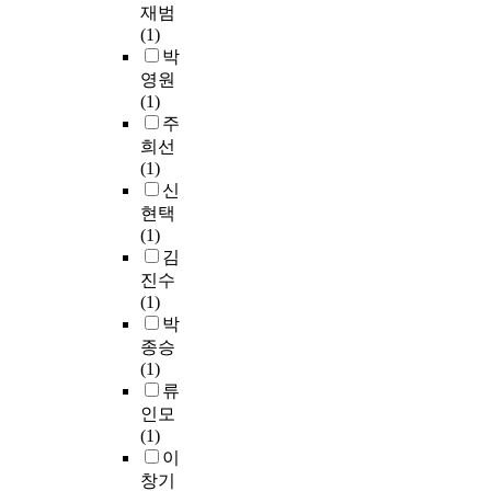
마
w
u
기
i
재범
p
하
의
e
다
a
c
술
-
(1)
e
는
없
m
음
r
h
통
d
박
s
데
었
o
악
e
a
계
i
e
영원
있
던
t
적
n
s
분
m
e
(1)
다
것
i
표
e
f
석
e
d
주
.
이
o
현
s
u
,
n
o
희선
사
n
들
s
n
t
s
i
(1)
이
실
a
이
o
c
검
i
l
신
웃
이
l
폭
f
t
정
o
a
한
현택
다
d
넓
t
i
,
n
n
보
(1)
.
i
게
e
o
일
a
d
머
김
s
전
a
n
원
l
J
-
진수
따
t
개
c
a
분
S
a
웨
(1)
라
r
되
h
l
산
c
p
버
박
서
e
는
e
f
분
a
a
형
본
종승
s
데
r
o
석
l
n
산
논
(1)
s
,
s
o
,
e
e
화
문
류
w
이
,
d
상
o
s
아
은
인모
h
는
w
s
관
f
e
연
주
(1)
i
B
h
a
분
P
a
나
택
이
l
e
o
n
석
e
p
노
매
e
창기
e
i
d
을