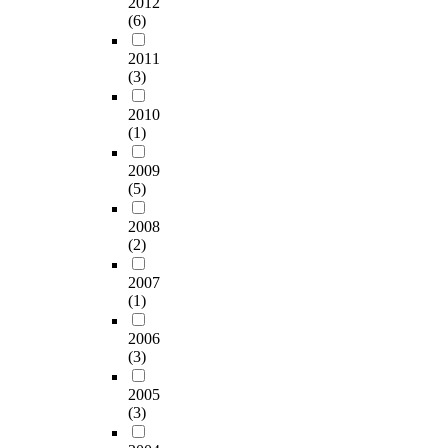
d
2012
e
u
e
다
다
n
조
에
(6)
u
n
m
f
.
.
p
적
얼
a
이
e
u
자
사
e
,
2011
마
l
s
r
n
료
회
p
(3)
광
만
s
o
s
c
의
적
p
학
큼
w
n
o
t
분
2010
지
e
적
영
i
a
f
i
석
(1)
지
r
,
향
t
t
e
o
방
도
d
전
을
h
a
d
2009
n
법
구
i
기
주
i
에
u
(5)
a
은
는
s
적
는
n
서
c
n
S
Z
e
특
지
t
m
2008
a
d
P
i
a
성
,
e
(2)
i
t
p
S
m
s
에
혹
l
n
i
e
S
e
e
대
은
l
2007
u
o
r
(
t
s
한
반
(1)
e
e
n
f
S
등
.
것
대
c
t
,
o
t
(
C
이
2006
로
t
을
b
r
a
1
o
(3)
다
전
u
사
u
m
t
9
p
.
세
a
용
t
a
i
2005
8
p
아
가
l
한
r
n
s
(3)
8
e
울
격
d
것
e
c
t
)
r
러
이
i
은
s