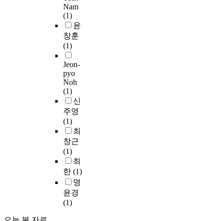
적
n
t
국
를
C
Nam
체
이
d
인
d
i
악
임
(1)
o
수
론
u
1
.
n
순
소
윤
l
용
적
a
9
T
c
으
정
l
창훈
액
모
l
세
h
l
로
(
e
(1)
에
형
s
기
e
u
선
2
t
서
을
w
기
r
d
호
Jeon-
0
o
이
제
i
법
e
i
함
pyo
1
t
중
시
t
들
f
Noh
n
을
3
r
탕
하
h
로
o
(1)
g
알
)
i
가
고
i
부
r
신
f
수
이
c
열
이
n
터
e
주영
a
있
번
h
로
론
t
자
,
(1)
b
었
역
u
합
적
e
유
t
최
r
다
한
m
성
모
l
로
h
창근
i
.
도
a
하
형
l
워
e
(1)
c
구
c
여
이
e
지
p
최
a
둘
를
u
얻
현
c
고
u
t
한
(1)
째
이
t
어
실
t
자
r
e
,
명
지
a
진
에
u
피
p
d
학
윤경
현
t
나
부
a
아
o
a
생
(1)
(
u
노
합
l
노
s
d
들
2
m
막
하
d
의
e
오늘 본 자료
v
의