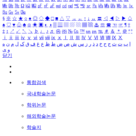
㎒
㎓
㎔
Ω
㏀
㏁
㎊
㎋
㎌
㏖
㏅
㎭
㎮
㎯
㏛
㎩
㎪
㎫
㎬
㏝
㏐
㏓
㏃
㏉
㏜
㏆
§
※
☆
★
○
●
◎
◇
◆
□
■
△
▽
→
←
↑
↓
↔
〓
◁
◀
▷
▶
♤
♠
♡
♥
♧
♣
⊙
◈
▣
◐
◑
▒
▤
▥
▨
▧
▦
▩
♨
☏
☎
☜
☞
¶
†
‡
↕
↗
↙
↖
↘
♭
♩
♪
♬
㉿
㈜
№
㏇
™
㏂
㏘
℡
＃
＆
＊
＠
ª
º
ⅰ
ⅱ
ⅲ
ⅳ
ⅴ
ⅵ
ⅶ
ⅷ
ⅸ
ⅹ
Ⅰ
Ⅱ
Ⅲ
Ⅳ
Ⅴ
Ⅵ
Ⅶ
Ⅷ
Ⅸ
Ⅹ
ا
ب
ت
ث
ج
ح
خ
د
ذ
ر
ز
س
ش
ص
ض
ط
ظ
ع
غ
ف
ق
ک
ل
م
ن
ه
و
ی
닫기
통합검색
국내학술논문
학위논문
해외학술논문
학술지