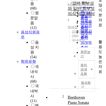
로
순
: - 교사 학부모
10개씩 출력
음
내림차순
많
인기도
(68)
와 일반 학부모
이
순
조회
10개씩
원
의식 비교 분석
본
연도순
출력
문없
-
자
제목순
20개씩
음
료
저자순
박세정
(12)
출력
발행기
강원대학교
음성지원유
30개씩
관순
2009
무
출력
국내석사
활
음
50개씩
용
성 지
출력
도
원
원문보
100개씩
기
높
(54)
출력
학위유형
은
R
목차
자
국
e
검색
료
내석
c
조회
사
e
(68)
n
음성듣
국
t
기
l
내박
y
사
2
Beethoven
,
(11)
Piano Sonata
p
해