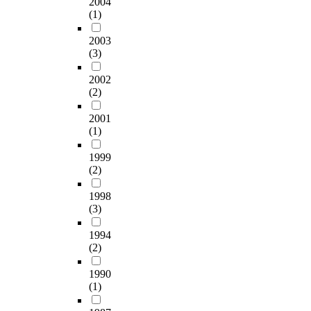
2004
e
i
이
h
유
매
s
이
e
(1)
,
c
개
y
연
매
a
곡
a
a
a
발
d
한
가
b
이
2003
r
n
l
하
r
그
격
i
(3)
마
c
d
P
고
o
라
에
l
지
h
a
a
신
x
핀
얼
i
2002
막
o
p
c
준
i
/
마
(2)
t
이
n
p
k
섭
d
플
만
i
며
t
l
a
과
e
라
2001
큼
e
,
h
i
g
이
,
(1)
스
영
s
제
e
e
e
영
P
틱
향
m
4
s
s
f
1999
분
l
기
을
a
악
i
i
o
(2)
(
a
판
주
y
장
t
n
r
1
n
위
는
e
에
u
1998
d
t
9
t
에
지
x
서
a
(3)
i
h
9
e
성
에
p
는
t
r
e
9
s
장
대
e
t
1994
i
e
S
)
s
한
해
r
(2)
a
o
c
o
이
e
산
서
i
r
n
t
c
번
n
화
는
e
1990
a
o
(
i
안
t
아
연
(1)
n
n
f
a
a
한
i
연
구
c
t
p
m
l
사
a