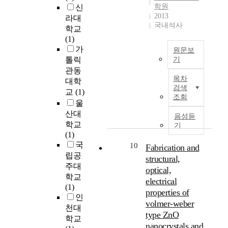
제
탄
o
에
학원
o
신
여
i
시
력
u
서
2013
n
라대
준
s
하
성
n
국내석사
도
,
학교
다
,
고
및
d
전
s
(1)
.
a
자
자
,
세
e
가
보
원문보
l
하
가
p
라
l
톨릭
기
통
o
는
간
l
는
f
고
관동
t
T
것
호
a
임
-
목차
전
대학
o
h
에
행
n
대
검색
e
s
f
교
(1)
i
있
위
t
조회
차
x
o
r
울
s
다
의
o
계
p
n
e
s
산대
.
관
i
음성듣
약
r
a
s
t
학교
련
기
l
이
e
t
e
u
연
(1)
성
s
국
s
a
a
d
구
국
10
을
,
Fabrication and
민
s
의
r
y
대
립공
파
p
structural,
의
i
제
c
h
상
주대
악
l
주
optical,
o
2
h
a
은
하
학교
a
거
n
electrical
악
h
s
경
고
(1)
n
생
,
properties of
장
a
b
기
자
인
t
활
a
에
volmer-weber
s
e
도
함
e
천대
에
n
는
b
type ZnO
e
지
이
x
학교
미
d
느
e
nanocrystals and
n
역
다
t