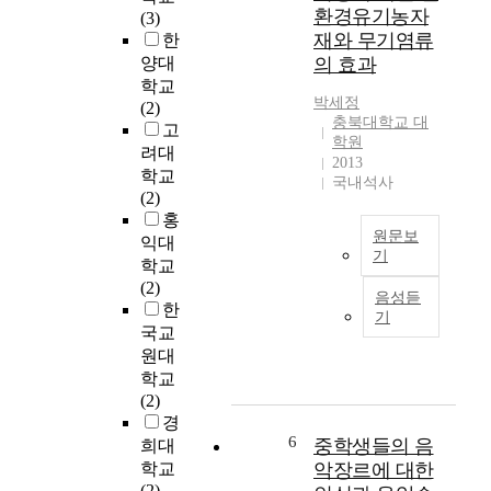
제
i
곡
e
환경유기농자
(3)
도
l
한
c
재와 무기염류
한
는
i
p
a
양대
의 효과
세
t
i
u
학교
계
i
a
s
박세정
(2)
어
e
n
e
충북대학교 대
고
디
s
o
학원
p
려대
에
h
2013
s
r
학교
서
a
국내석사
o
i
(2)
도
v
n
v
홍
유
e
a
a
원문보
익대
래
d
t
t
기
학교
를
i
a
e
T
(2)
찾
f
3
e
음성듣
o
한
아
f
2
기
d
t
국교
볼
i
곡
u
a
수
원대
c
중
c
l
없
학교
u
O
a
2
는
(2)
l
p
t
0
한
경
t
.
i
e
6
국
중학생들의 음
i
희대
3
o
c
의
e
학교
악장르에 대한
1
n
o
독
s
(2)