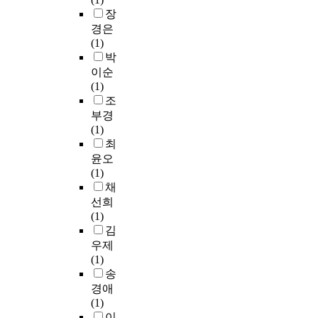
e
약
i
y
질
세
s
r
장
i
y
하
l
t
산
가
.
o
v
경은
m
면
d
o
아
격
C
k
a
(1)
e
다
와
p
연
에
o
o
t
박
t
음
Y
h
헥
영
n
f
e
이순
h
과
o
t
사
향
s
i
e
(1)
o
같
n
h
수
을
i
e
d
조
d
다
g
o
화
미
d
v
u
부경
h
.
(
r
물
치
e
(
c
(1)
a
1
a
과
는
r
1
a
최
s
첫
9
c
0
요
i
8
t
b
윤오
째
9
a
.
인
n
9
i
e
(1)
,
3
p
1
들
g
1
o
e
채
중
)
s
M
을
t
-
n
n
학
선희
이
i
의
이
h
1
o
a
교
(1)
개
c
수
세
e
9
f
n
학
김
발
i
산
가
c
5
t
a
생
우제
한
c
화
지
o
3
h
l
들
(1)
회
a
나
시
g
)
e
y
의
송
복
u
트
장
n
는
i
z
음
경애
탄
s
륨
의
i
2
r
e
악
(1)
력
i
농
변
t
0
c
d
장
이
성
n