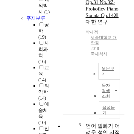
Op.31 No.3와
r
외박
Prokofiev Piano
o
사
(1)
Sonata Op.14에
b
주제분류
대한 연구
l
공
e
학
박세정
m
(19)
세종대학교 대
s
사
학원
r
2018
회과
e
국내석사
학
l
(16)
a
교
원문보
t
육
기
e
(14)
L
d
의
목차
u
t
검색
약학
d
o
조회
(14)
w
p
예
i
r
음성듣
술체
g
i
기
육
v
v
(10)
a
a
3
언어 발화가 어
인
n
t
려운 성인 지적