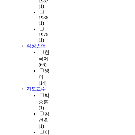
나
1987
가
e
e
r
b
S
회
l
(1)
노
진
f
l
i
i
c
적
o
선
행
e
l
v
g
i
1986
지
i
으
되
e
a
a
u
e
(1)
지
l
로
어
l
리
t
o
n
에
,
나
왔
i
듬
e
1976
u
c
대
R
노
지
n
패
e
(1)
s
e
한
o
제
만
g
턴
작성언어
d
)
)
다
s
너
전
s
의
u
한
a
1
차
e
레
세
o
유
c
국어
n
8
원
m
이
가
f
사
a
(66)
d
.
사
a
터
격
i
성
t
영
s
0
회
r
를
을
s
을
i
e
어
을
적
y
제
중
o
엿
o
x
(14)
사
지
o
작
점
l
볼
n
지도교수
a
용
지
i
하
적
a
수
,
p
하
박
척
l
고
으
t
있
o
p
여
종훈
도
,
그
로
i
다
r
e
빈
(1)
(
a
특
한
o
.
t
a
도
김
M
n
성
논
n
각
h
l
분
선호
u
d
을
의
a
악
e
,
석
(1)
l
R
평
는
n
장
a
s
,
이
t
a
가
거
d