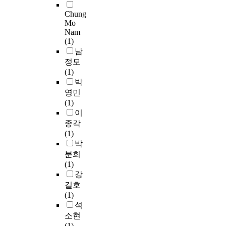
h
자
s
t
악
S
h
조
에
n
노
Chung
c
h
장
S
i
건
모
o
Mo
력
h
s
르
)
b
을
두
n
Nam
했
o
u
의
도
i
구
걸
(1)
-
음
o
p
인
구
t
하
쳐
남
d
을
l
p
식
로
o
는
져
i
정모
보
e
l
조
측
r
실
있
s
(1)
여
d
e
사
정
y
험
는
a
박
주
u
m
와
하
e
을
전
b
영민
는
c
e
수
였
f
시
세
l
(1)
곡
a
n
업
고
f
행
의
e
이
이
t
t
만
,
e
하
역
d
종각
다
i
f
족
회
c
였
할
i
(1)
.
o
o
도
복
t
다
과
n
박
n
o
를
탄
o
.
특
d
분희
,
d
조
력
n
0
성
i
(1)
S
o
s
사
성
b
.
을
v
강
e
n
.
한
은
o
0
고
i
r
길호
t
S
결
W
t
0
려
d
g
(1)
h
u
론
a
h
1
하
u
e
석
e
r
을
g
P
M
여
a
y
소현
p
v
요
n
h
의
전
l
P
(1)
r