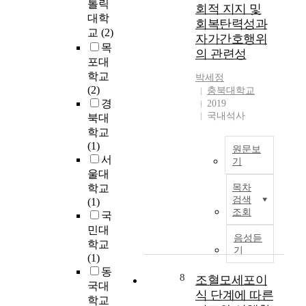
g
톨릭
장
,
회적 지지 및
1
n
의
m
대학
을
w
회복탄력성과
8
t
음
a
교
(2)
이
h
0
자가간호행위
h
악
t
해
목
i
2
e
의 관련성
장
e
함
c
포대
-
e
르
r
에
h
학교
1
박세정
x
에
i
있
r
(2)
충북대학교
8
i
대
a
어
e
경
2019
1
s
한
l
서
s
국내석사
북대
6
t
인
s
전
u
학교
)
e
식
,
세
l
(1)
에
n
원문보
과
w
라
t
서
작
c
기
수
h
는
s
곡
울대
e
업
본
i
독
i
한
학교
목차
o
만
연
c
특
n
검색
곡
(1)
f
족
구
h
한
t
조회
으
국
p
도
의
w
제
h
로
u
민대
를
목
e
도
음성듣
e
,
b
학교
조
적
r
기
의
i
리
l
(1)
사
은
e
기
r
듬
i
동
하
노
i
8
능
조혈모세포이
i
패
c
국대
여
인
n
에
n
식 단계에 따른
턴
e
학교
음
복
c
대