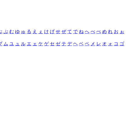
ぶ
ぷ
む
ゆ
ゅ
る
え
ぇ
け
げ
せ
ぜ
て
で
ね
へ
べ
ぺ
め
れ
お
ぉ
プ
ム
ユ
ュ
ル
エ
ェ
ケ
ゲ
セ
ゼ
テ
デ
ヘ
ベ
ペ
メ
レ
オ
ォ
コ
ゴ