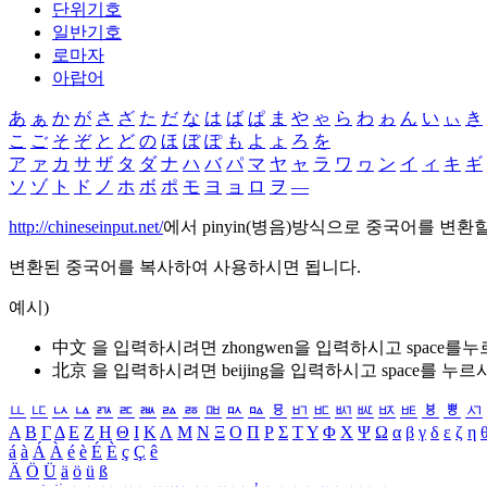
단위기호
일반기호
로마자
아랍어
あ
ぁ
か
が
さ
ざ
た
だ
な
は
ば
ぱ
ま
や
ゃ
ら
わ
ゎ
ん
い
ぃ
き
こ
ご
そ
ぞ
と
ど
の
ほ
ぼ
ぽ
も
よ
ょ
ろ
を
ア
ァ
カ
サ
ザ
タ
ダ
ナ
ハ
バ
パ
マ
ヤ
ャ
ラ
ワ
ヮ
ン
イ
ィ
キ
ギ
ソ
ゾ
ト
ド
ノ
ホ
ボ
ポ
モ
ヨ
ョ
ロ
ヲ
―
http://chineseinput.net/
에서 pinyin(병음)방식으로 중국어를 변환
변환된 중국어를 복사하여 사용하시면 됩니다.
예시)
中文 을 입력하시려면
zhongwen
을 입력하시고 space를
北京 을 입력하시려면
beijing
을 입력하시고 space를 누르
ㅥ
ㅦ
ㅧ
ㅨ
ㅩ
ㅪ
ㅫ
ㅬ
ㅭ
ㅮ
ㅯ
ㅰ
ㅱ
ㅲ
ㅳ
ㅴ
ㅵ
ㅶ
ㅷ
ㅸ
ㅹ
ㅺ
Α
Β
Γ
Δ
Ε
Ζ
Η
Θ
Ι
Κ
Λ
Μ
Ν
Ξ
Ο
Π
Ρ
Σ
Τ
Υ
Φ
Χ
Ψ
Ω
α
β
γ
δ
ε
ζ
η
á
à
Á
À
é
è
É
È
ç
Ç
ê
Ä
Ö
Ü
ä
ö
ü
ß