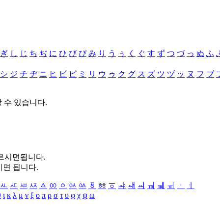
ぎ
し
じ
ち
ぢ
に
ひ
び
ぴ
み
り
う
ぅ
く
ぐ
す
ず
つ
づ
っ
ぬ
ふ
シ
ジ
チ
ヂ
ニ
ヒ
ビ
ピ
ミ
リ
ウ
ゥ
ク
グ
ス
ズ
ツ
ヅ
ッ
ヌ
フ
ブ
할 수 있습니다.
누르시면됩니다.
시면 됩니다.
ㅻ
ㅼ
ㅽ
ㅾ
ㅿ
ㆀ
ㆁ
ㆂ
ㆃ
ㆄ
ㆅ
ㆆ
ㆇ
ㆈ
ㆉ
ㆊ
ㆋ
ㆌ
ㆍ
ㆎ
θ
ι
κ
λ
μ
ν
ξ
ο
π
ρ
σ
τ
υ
φ
χ
ψ
ω