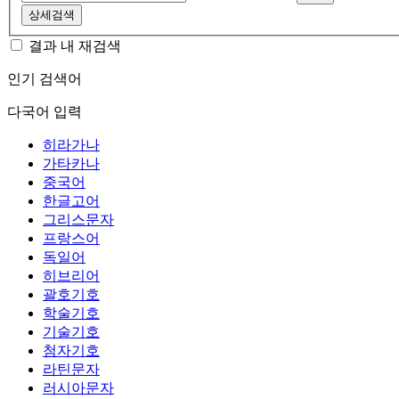
상세검색
결과 내 재검색
인기 검색어
다국어 입력
히라가나
가타카나
중국어
한글고어
그리스문자
프랑스어
독일어
히브리어
괄호기호
학술기호
기술기호
첨자기호
라틴문자
러시아문자