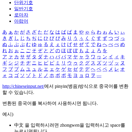
단위기호
일반기호
로마자
아랍어
あ
ぁ
か
が
さ
ざ
た
だ
な
は
ば
ぱ
ま
や
ゃ
ら
わ
ゎ
ん
い
ぃ
き
ぎ
し
じ
ち
ぢ
に
ひ
び
ぴ
み
り
う
ぅ
く
ぐ
す
ず
つ
づ
っ
ぬ
ふ
ぶ
ぷ
む
ゆ
ゅ
る
え
ぇ
け
げ
せ
ぜ
て
で
ね
へ
べ
ぺ
め
れ
お
ぉ
こ
ご
そ
ぞ
と
ど
の
ほ
ぼ
ぽ
も
よ
ょ
ろ
を
ア
ァ
カ
サ
ザ
タ
ダ
ナ
ハ
バ
パ
マ
ヤ
ャ
ラ
ワ
ヮ
ン
イ
ィ
キ
ギ
シ
ジ
チ
ヂ
ニ
ヒ
ビ
ピ
ミ
リ
ウ
ゥ
ク
グ
ス
ズ
ツ
ヅ
ッ
ヌ
フ
ブ
プ
ム
ユ
ュ
ル
エ
ェ
ケ
ゲ
セ
ゼ
テ
デ
ヘ
ベ
ペ
メ
レ
オ
ォ
コ
ゴ
ソ
ゾ
ト
ド
ノ
ホ
ボ
ポ
モ
ヨ
ョ
ロ
ヲ
―
http://chineseinput.net/
에서 pinyin(병음)방식으로 중국어를 변환
할 수 있습니다.
변환된 중국어를 복사하여 사용하시면 됩니다.
예시)
中文 을 입력하시려면
zhongwen
을 입력하시고 space를
누르시면됩니다.