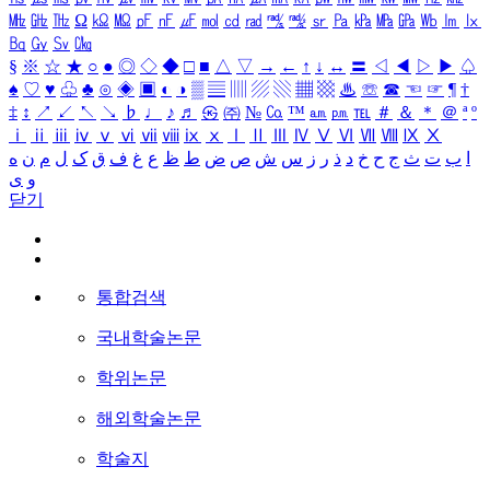
㎒
㎓
㎔
Ω
㏀
㏁
㎊
㎋
㎌
㏖
㏅
㎭
㎮
㎯
㏛
㎩
㎪
㎫
㎬
㏝
㏐
㏓
㏃
㏉
㏜
㏆
§
※
☆
★
○
●
◎
◇
◆
□
■
△
▽
→
←
↑
↓
↔
〓
◁
◀
▷
▶
♤
♠
♡
♥
♧
♣
⊙
◈
▣
◐
◑
▒
▤
▥
▨
▧
▦
▩
♨
☏
☎
☜
☞
¶
†
‡
↕
↗
↙
↖
↘
♭
♩
♪
♬
㉿
㈜
№
㏇
™
㏂
㏘
℡
＃
＆
＊
＠
ª
º
ⅰ
ⅱ
ⅲ
ⅳ
ⅴ
ⅵ
ⅶ
ⅷ
ⅸ
ⅹ
Ⅰ
Ⅱ
Ⅲ
Ⅳ
Ⅴ
Ⅵ
Ⅶ
Ⅷ
Ⅸ
Ⅹ
ا
ب
ت
ث
ج
ح
خ
د
ذ
ر
ز
س
ش
ص
ض
ط
ظ
ع
غ
ف
ق
ک
ل
م
ن
ه
و
ی
닫기
통합검색
국내학술논문
학위논문
해외학술논문
학술지