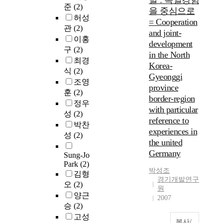
발 : 독일경험
준
(2)
을 중심으로
허성
= Cooperation
관
(2)
and joint-
이홍
development
구
(2)
in the North
최경
Korea-
식
(2)
Gyeonggi
조영
province
훈
(2)
border-region
정우
with particular
성
(2)
reference to
박찬
experiences in
성
(2)
the united
Germany
Sung-Jo
Park
(2)
박성조
김형
경기개발연구
오
(2)
원
양근
2007
승
(2)
고성
복사/