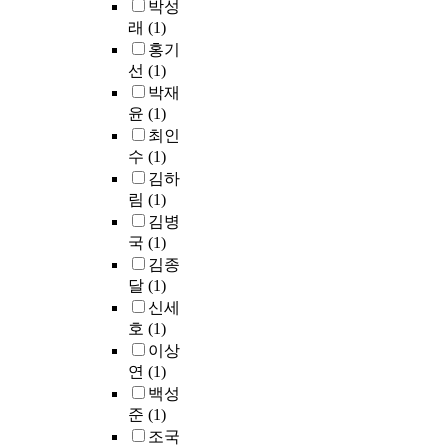
박성
래
(1)
홍기
선
(1)
박재
윤
(1)
최인
수
(1)
김하
림
(1)
김병
국
(1)
김종
달
(1)
신세
호
(1)
이상
연
(1)
백성
준
(1)
조국