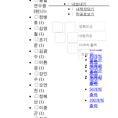
통일
내보내기
연수원
내책장담기
[편]
(1)
한글로보기
정병
호
(1)
정확도순
김영
철
(1)
내림차순
정확도
조기
순
준
(1)
10개씩 출력
내림차순
인기도
김광
순
조회
10개씩
수
(1)
연도순
출력
이환
제목순
20개씩
경
(1)
저자순
출력
강인
발행기
30개씩
수
(1)
관순
출력
오연
50개씩
천
(1)
출력
정혜
100개씩
선
(1)
출력
이종
곤
(1)