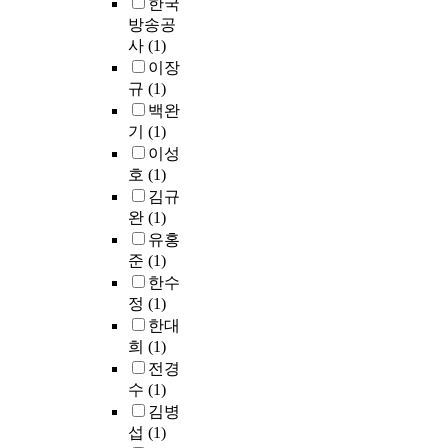
한국
방송공
사
(1)
이장
규
(1)
백완
기
(1)
이성
호
(1)
김규
완
(1)
유홍
준
(1)
한수
정
(1)
한대
희
(1)
전경
수
(1)
김병
섭
(1)