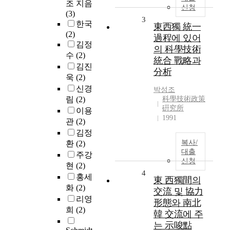
조 지음
신청
(3)
3
한국
東西獨 統一
(2)
過程에 있어
김정
의 科學技術
수
(2)
統合 戰略과
김진
分析
욱
(2)
신경
박성조
림
(2)
科學技術政策
硏究所
이용
1991
관
(2)
김정
복사/
환
(2)
대출
주강
신청
현
(2)
4
홍세
東 西獨間의
화
(2)
交流 및 協力
리영
形態와 南北
희
(2)
韓 交流에 주
는 示唆點