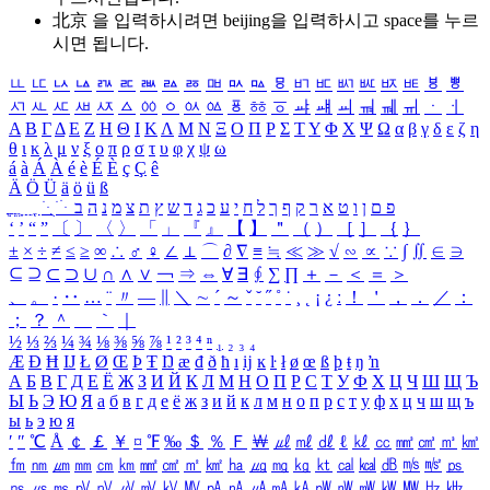
北京 을 입력하시려면
beijing
을 입력하시고 space를 누르
시면 됩니다.
ㅥ
ㅦ
ㅧ
ㅨ
ㅩ
ㅪ
ㅫ
ㅬ
ㅭ
ㅮ
ㅯ
ㅰ
ㅱ
ㅲ
ㅳ
ㅴ
ㅵ
ㅶ
ㅷ
ㅸ
ㅹ
ㅺ
ㅻ
ㅼ
ㅽ
ㅾ
ㅿ
ㆀ
ㆁ
ㆂ
ㆃ
ㆄ
ㆅ
ㆆ
ㆇ
ㆈ
ㆉ
ㆊ
ㆋ
ㆌ
ㆍ
ㆎ
Α
Β
Γ
Δ
Ε
Ζ
Η
Θ
Ι
Κ
Λ
Μ
Ν
Ξ
Ο
Π
Ρ
Σ
Τ
Υ
Φ
Χ
Ψ
Ω
α
β
γ
δ
ε
ζ
η
θ
ι
κ
λ
μ
ν
ξ
ο
π
ρ
σ
τ
υ
φ
χ
ψ
ω
á
à
Á
À
é
è
É
È
ç
Ç
ê
Ä
Ö
Ü
ä
ö
ü
ß
ְ
ֳ
ֲ
ֱ
ָ
ַ
ֵ
ֶ
ִ
ֹ
ּ
ֻ
ׂ
ׁ
ּ
ב
ה
נ
מ
צ
ת
ץ
ש
ד
ג
כ
ע
י
ח
ל
ך
ף
ק
ר
א
ט
ו
ן
ם
פ
‘
’
“
”
〔
〕
〈
〉
「
」
『
』
【
】
＂
（
）
［
］
｛
｝
±
×
÷
≠
≤
≥
∞
∴
♂
♀
∠
⊥
⌒
∂
∇
≡
≒
≪
≫
√
∽
∝
∵
∫
∬
∈
∋
⊆
⊇
⊂
⊃
∪
∩
∧
∨
￢
⇒
⇔
∀
∃
∮
∑
∏
＋
－
＜
＝
＞
、
。
·
‥
…
¨
〃
―
∥
＼
∼
´
～
ˇ
˘
˝
˚
˙
¸
˛
¡
¿
ː
！
＇
，
．
／
：
；
？
＾
＿
｀
｜
½
⅓
⅔
¼
¾
⅛
⅜
⅝
⅞
¹
²
³
⁴
ⁿ
₁
₂
₃
₄
Æ
Ð
Ħ
Ĳ
Ł
Ø
Œ
Þ
Ŧ
Ŋ
æ
đ
ð
ħ
ı
ĳ
ĸ
ŀ
ł
ø
œ
ß
þ
ŧ
ŋ
ŉ
А
Б
В
Г
Д
Е
Ё
Ж
З
И
Й
К
Л
М
Н
О
П
Р
С
Т
У
Ф
Х
Ц
Ч
Ш
Щ
Ъ
Ы
Ь
Э
Ю
Я
а
б
в
г
д
е
ё
ж
з
и
й
к
л
м
н
о
п
р
с
т
у
ф
х
ц
ч
ш
щ
ъ
ы
ь
э
ю
я
′
″
℃
Å
￠
￡
￥
¤
℉
‰
＄
％
Ｆ
￦
㎕
㎖
㎗
ℓ
㎘
㏄
㎣
㎤
㎥
㎦
㎙
㎚
㎛
㎜
㎝
㎞
㎟
㎠
㎡
㎢
㏊
㎍
㎎
㎏
㏏
㎈
㎉
㏈
㎧
㎨
㎰
㎱
㎲
㎳
㎴
㎵
㎶
㎷
㎸
㎹
㎀
㎁
㎂
㎃
㎄
㎺
㎻
㎽
㎾
㎿
㎐
㎑