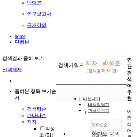
단행본
연구보고서
공개강의
home
단행본
검색결과 좁혀 보기
연
저자 : 박성조
검색키워드
관
선택해제
(검색결과
52
건)
검
색
어
좁혀본 항목 보기순
추
서
천
내보내기
내책장담기
검색량순
한글로보기
이
1
가나다순
검
저자
색
정확도순
박성
어
한반도 붕괴
조
(51)
내림차순