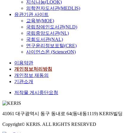
지식나눔(LOOK)
의학전자도서관(MEDLIS)
유관기관 사이트
교육부(MOE)
국립장애인도서관(NLD)
국립중앙도서관(NL)
국회도서관(NAL)
연구윤리정보포털(CRE)
사이언스온 (ScienceON)
이용약관
개인정보처리방침
개인정보 재동의
기관소개
저작물 게시중단요청
41061 대구광역시 동구 동내로 64(동내동1119) KERIS빌딩
Copyright© KERIS. ALL RIGHTS RESERVED