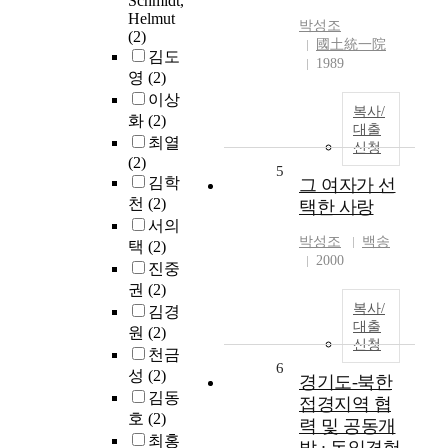
Schmidt,
Helmut
박성조
(2)
國土統一院
김도
1989
영
(2)
이상
복사/
화
(2)
대출
최열
신청
(2)
5
김학
그 여자가 선
천
(2)
택한 사랑
서의
박성조
백송
택
(2)
2000
진중
권
(2)
복사/
김경
대출
원
(2)
신청
천금
6
성
(2)
경기도-북한
김동
접경지역 협
호
(2)
력 및 공동개
최홍