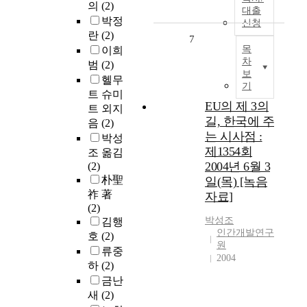
의
(2)
대출
박정
신청
란
(2)
7
목
이희
차
범
(2)
보
헬무
기
트 슈미
EU의 제 3의
트 외지
길, 한국에 주
음
(2)
는 시사점 :
박성
제1354회
조 옮김
2004년 6월 3
(2)
朴聖
일(목) [녹음
祚 著
자료]
(2)
박성조
김행
인간개발연구
호
(2)
원
류중
2004
하
(2)
금난
새
(2)