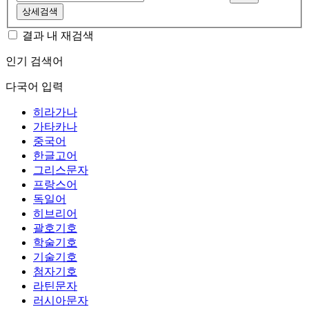
상세검색
결과 내 재검색
인기 검색어
다국어 입력
히라가나
가타카나
중국어
한글고어
그리스문자
프랑스어
독일어
히브리어
괄호기호
학술기호
기술기호
첨자기호
라틴문자
러시아문자