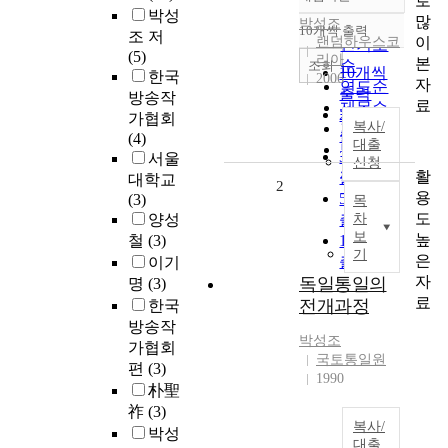
로
정확도
박성
많
순
박성조
10개씩 출력
조 저
내림차순
이
랜덤하우스코
인기도
(5)
리아
본
순
조회
10개씩
한국
2006
자
연도순
출력
방송작
료
제목순
20개씩
가협회
복사/
저자순
출력
(4)
대출
발행기
30개씩
서울
신청
관순
활
출력
대학교
2
용
50개씩
(3)
목
도
양성
출력
차
보
높
철
(3)
100개씩
기
은
출력
이기
자
독일통일의
명
(3)
료
전개과정
한국
방송작
박성조
가협회
국토통일원
편
(3)
1990
朴聖
祚
(3)
복사/
박성
대출