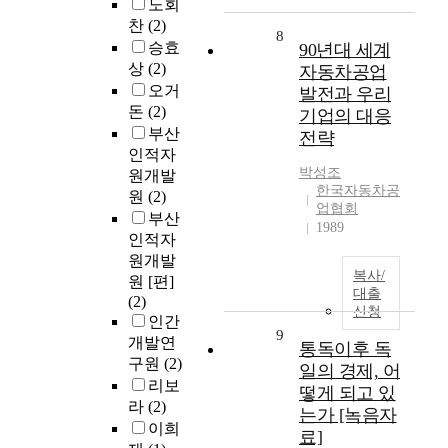
노회
찬
(2)
8
승효
90년대 세계
상
(2)
자동차공업
오거
발전과 우리
돈
(2)
기업의 대응
부산
전략
인적자
박성조
원개발
한국자동차공
원
(2)
업협회
부산
1989
인적자
원개발
복사/
원 [편]
대출
(2)
신청
인간
9
개발연
통독이후 독
구원
(2)
일의 경제, 어
리보
떻게 되고 있
라
(2)
는가 [녹음자
이희
료]