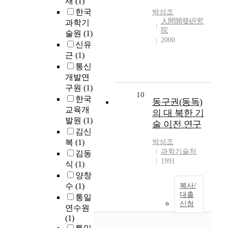
재
(1)
한국
박성조
人間開發硏究
과학기
院
술원
(1)
2000
신유
근
(1)
통신
개발연
구원
(1)
10
한국
동구권(동독)
교육개
의 대 북한 기
발원
(1)
술 이전 연구
김신
복
(1)
박성조
과학기술처
김동
1991
식
(1)
양창
수
(1)
복사/
대출
통일
신청
연수원
(1)