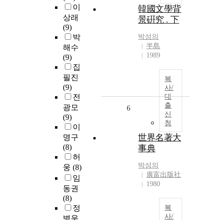
이
韓國文學背
상래
景硏究 . 下
(9)
박
박성의
半島
해수
1989
(9)
집
필진
복
(9)
사/
전
대
출
광모
6
신
(9)
청
이
世界名著大
명구
(8)
事典
허
박성의
웅
(8)
廣富出版社
임
1980
동권
(8)
정
복
사/
병욱