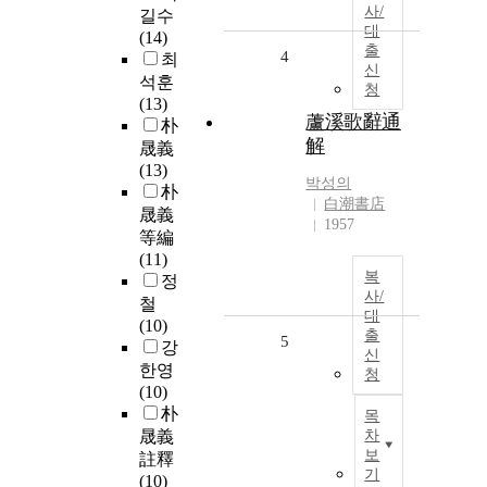
사/
길수
대
(14)
출
4
최
신
석훈
청
(13)
蘆溪歌辭通
朴
解
晟義
(13)
박성의
朴
白潮書店
晟義
1957
等編
(11)
복
정
사/
철
대
(10)
출
5
강
신
한영
청
(10)
朴
목
晟義
차
보
註釋
기
(10)