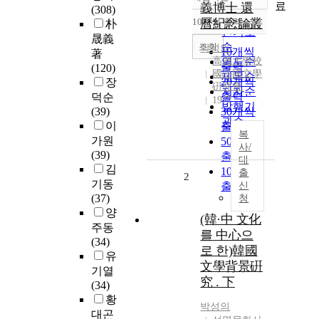
정확도
료
義博士 還
(308)
순
10개씩 출력
曆紀念論叢
朴
내림차순
인기도
晟義
순
조회
박성의
10개씩
著
高麗大學校
연도순
출력
(120)
國語國文學
제목순
20개씩
장
硏究會
저자순
출력
덕순
1977
발행기
(39)
30개씩
관순
이
출력
복
가원
50개씩
사/
(39)
출력
대
김
100개씩
출
2
기동
출력
신
(37)
청
양
(韓·中 文化
주동
를 中心으
(34)
로 한)韓國
유
文學背景硏
기열
究 . 下
(34)
황
박성의
대곤