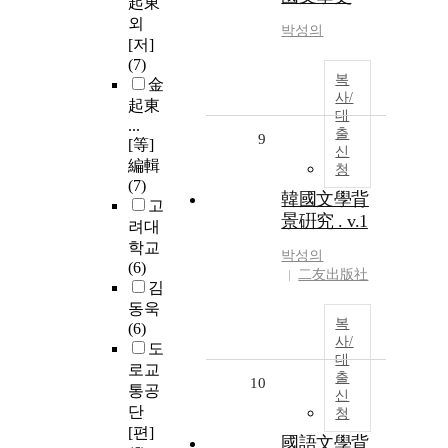
起東
외
박성의
[저]
(7)
복
金
사/
起東
대
...
출
9
[等]
신
編輯
청
(7)
韓國文學背
고
景硏究 . v.1
려대
학교
박성의
(6)
二友出版社
김
동욱
복
(6)
사/
도
대
로교
출
10
통공
신
단
청
[편]
國語文學背