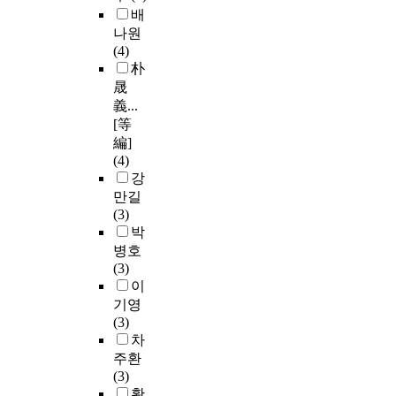
배
나원
(4)
朴
晟
義...
[等
編]
(4)
강
만길
(3)
박
병호
(3)
이
기영
(3)
차
주환
(3)
황