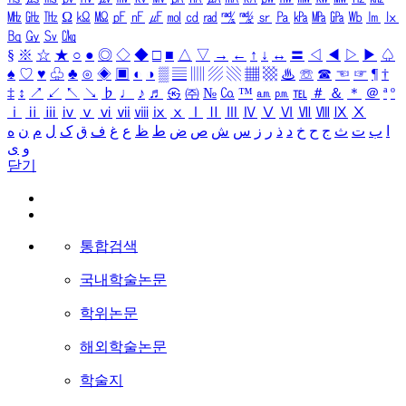
㎒
㎓
㎔
Ω
㏀
㏁
㎊
㎋
㎌
㏖
㏅
㎭
㎮
㎯
㏛
㎩
㎪
㎫
㎬
㏝
㏐
㏓
㏃
㏉
㏜
㏆
§
※
☆
★
○
●
◎
◇
◆
□
■
△
▽
→
←
↑
↓
↔
〓
◁
◀
▷
▶
♤
♠
♡
♥
♧
♣
⊙
◈
▣
◐
◑
▒
▤
▥
▨
▧
▦
▩
♨
☏
☎
☜
☞
¶
†
‡
↕
↗
↙
↖
↘
♭
♩
♪
♬
㉿
㈜
№
㏇
™
㏂
㏘
℡
＃
＆
＊
＠
ª
º
ⅰ
ⅱ
ⅲ
ⅳ
ⅴ
ⅵ
ⅶ
ⅷ
ⅸ
ⅹ
Ⅰ
Ⅱ
Ⅲ
Ⅳ
Ⅴ
Ⅵ
Ⅶ
Ⅷ
Ⅸ
Ⅹ
ا
ب
ت
ث
ج
ح
خ
د
ذ
ر
ز
س
ش
ص
ض
ط
ظ
ع
غ
ف
ق
ک
ل
م
ن
ه
و
ی
닫기
통합검색
국내학술논문
학위논문
해외학술논문
학술지