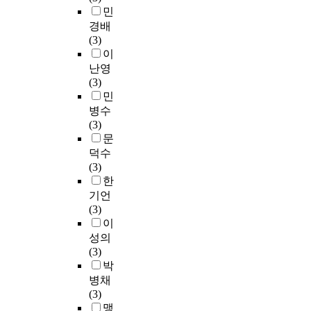
민
경배
(3)
이
난영
(3)
민
병수
(3)
문
덕수
(3)
한
기언
(3)
이
성의
(3)
박
병채
(3)
맹