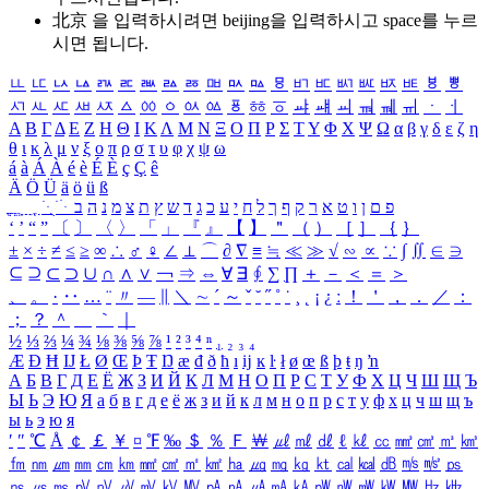
北京 을 입력하시려면
beijing
을 입력하시고 space를 누르
시면 됩니다.
ㅥ
ㅦ
ㅧ
ㅨ
ㅩ
ㅪ
ㅫ
ㅬ
ㅭ
ㅮ
ㅯ
ㅰ
ㅱ
ㅲ
ㅳ
ㅴ
ㅵ
ㅶ
ㅷ
ㅸ
ㅹ
ㅺ
ㅻ
ㅼ
ㅽ
ㅾ
ㅿ
ㆀ
ㆁ
ㆂ
ㆃ
ㆄ
ㆅ
ㆆ
ㆇ
ㆈ
ㆉ
ㆊ
ㆋ
ㆌ
ㆍ
ㆎ
Α
Β
Γ
Δ
Ε
Ζ
Η
Θ
Ι
Κ
Λ
Μ
Ν
Ξ
Ο
Π
Ρ
Σ
Τ
Υ
Φ
Χ
Ψ
Ω
α
β
γ
δ
ε
ζ
η
θ
ι
κ
λ
μ
ν
ξ
ο
π
ρ
σ
τ
υ
φ
χ
ψ
ω
á
à
Á
À
é
è
É
È
ç
Ç
ê
Ä
Ö
Ü
ä
ö
ü
ß
ְ
ֳ
ֲ
ֱ
ָ
ַ
ֵ
ֶ
ִ
ֹ
ּ
ֻ
ׂ
ׁ
ּ
ב
ה
נ
מ
צ
ת
ץ
ש
ד
ג
כ
ע
י
ח
ל
ך
ף
ק
ר
א
ט
ו
ן
ם
פ
‘
’
“
”
〔
〕
〈
〉
「
」
『
』
【
】
＂
（
）
［
］
｛
｝
±
×
÷
≠
≤
≥
∞
∴
♂
♀
∠
⊥
⌒
∂
∇
≡
≒
≪
≫
√
∽
∝
∵
∫
∬
∈
∋
⊆
⊇
⊂
⊃
∪
∩
∧
∨
￢
⇒
⇔
∀
∃
∮
∑
∏
＋
－
＜
＝
＞
、
。
·
‥
…
¨
〃
―
∥
＼
∼
´
～
ˇ
˘
˝
˚
˙
¸
˛
¡
¿
ː
！
＇
，
．
／
：
；
？
＾
＿
｀
｜
½
⅓
⅔
¼
¾
⅛
⅜
⅝
⅞
¹
²
³
⁴
ⁿ
₁
₂
₃
₄
Æ
Ð
Ħ
Ĳ
Ł
Ø
Œ
Þ
Ŧ
Ŋ
æ
đ
ð
ħ
ı
ĳ
ĸ
ŀ
ł
ø
œ
ß
þ
ŧ
ŋ
ŉ
А
Б
В
Г
Д
Е
Ё
Ж
З
И
Й
К
Л
М
Н
О
П
Р
С
Т
У
Ф
Х
Ц
Ч
Ш
Щ
Ъ
Ы
Ь
Э
Ю
Я
а
б
в
г
д
е
ё
ж
з
и
й
к
л
м
н
о
п
р
с
т
у
ф
х
ц
ч
ш
щ
ъ
ы
ь
э
ю
я
′
″
℃
Å
￠
￡
￥
¤
℉
‰
＄
％
Ｆ
￦
㎕
㎖
㎗
ℓ
㎘
㏄
㎣
㎤
㎥
㎦
㎙
㎚
㎛
㎜
㎝
㎞
㎟
㎠
㎡
㎢
㏊
㎍
㎎
㎏
㏏
㎈
㎉
㏈
㎧
㎨
㎰
㎱
㎲
㎳
㎴
㎵
㎶
㎷
㎸
㎹
㎀
㎁
㎂
㎃
㎄
㎺
㎻
㎽
㎾
㎿
㎐
㎑