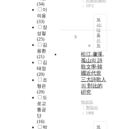
선명문화사
(34)
1972
이
의용
복
(33)
사/
장
대
성철
출
3
(25)
신
김
청
용환
松江,蘆溪,
(21)
孤山의 詩
김
歌文學;韓
태정
國近代世
(20)
三大詩歌人
조
의 對比的
형은
(20)
硏究
도
박성의
로교
현암사
통공
1968
단
(16)
박
복