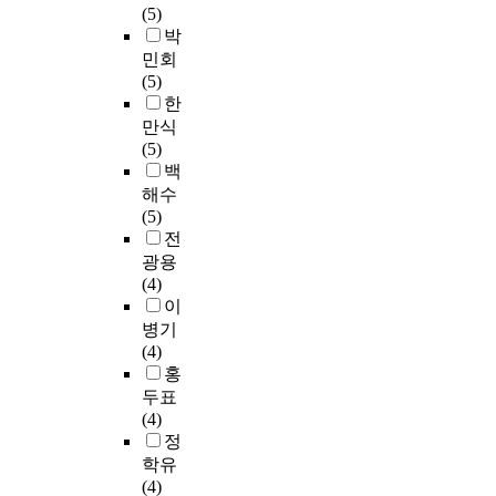
(5)
박
민회
(5)
한
만식
(5)
백
해수
(5)
전
광용
(4)
이
병기
(4)
홍
두표
(4)
정
학유
(4)