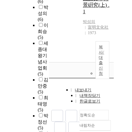
(6)
景硏究(上) .
박
1
성의
(6)
박성의
이
宣明文化社
희승
1973
(5)
세
복
종대
사/
왕기
대
념사
출
업회
신
(5)
청
김
만중
내보내기
(5)
내책장담기
최
한글로보기
태영
(5)
정확도순
박
정선
내림차순
정확도
(5)