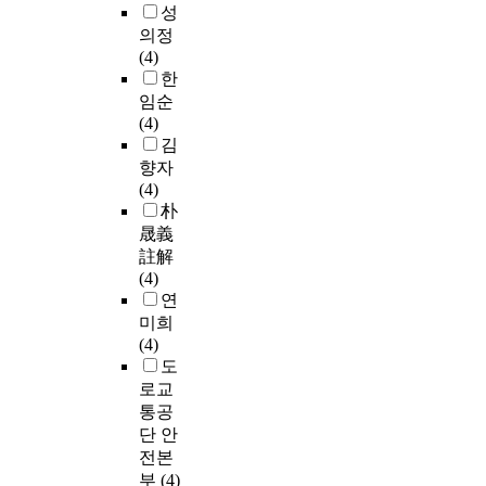
성
의정
(4)
한
임순
(4)
김
향자
(4)
朴
晟義
註解
(4)
연
미희
(4)
도
로교
통공
단 안
전본
부
(4)