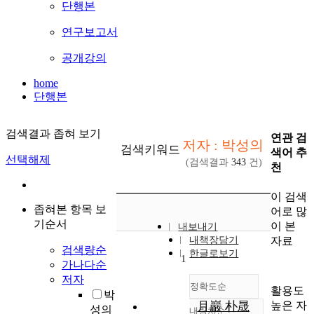
단행본
연구보고서
공개강의
home
단행본
검색결과 좁혀 보기
연관 검
저자 : 박성의
검색키워드
색어 추
선택해제
(검색결과
343
건)
천
이 검색
좁혀본 항목 보
어로 많
기순서
이 본
내보내기
자료
내책장담기
검색량순
한글로보기
1
가나다순
저자
정확도순
활용도
박
높은 자
月巖 朴晟
성의
내림차순