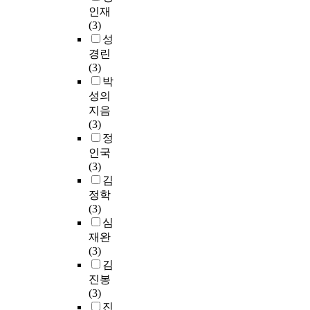
인재
(3)
성
경린
(3)
박
성의
지음
(3)
정
인국
(3)
김
정학
(3)
심
재완
(3)
김
진봉
(3)
진