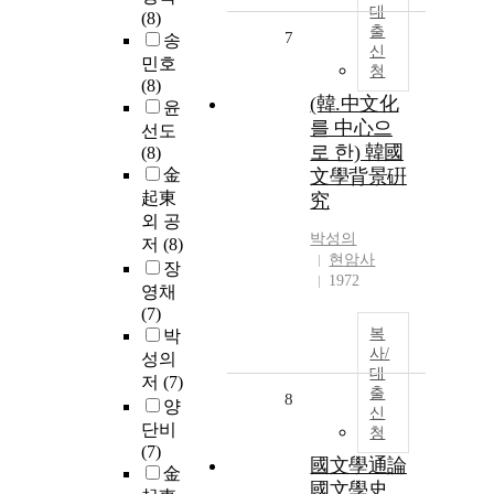
대
(8)
출
7
송
신
민호
청
(8)
(韓.中文化
윤
를 中心으
선도
로 한) 韓國
(8)
金
文學背景硏
起東
究
외 공
박성의
저
(8)
현암사
장
1972
영채
(7)
복
박
사/
성의
대
저
(7)
출
8
양
신
단비
청
(7)
國文學通論
金
國文學史