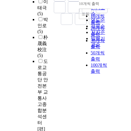
이
순
10개씩 출력
내림차순
태극
인기도
(5)
순
조회
10개씩
박
연도순
출력
인로
제목순
20개씩
(5)
저자순
출력
朴
발행기
30개씩
晟義
관순
출력
校注
50개씩
(5)
출력
도
100개씩
로교
출력
통공
단 안
전본
부 교
통사
고종
합분
석센
터
[편]