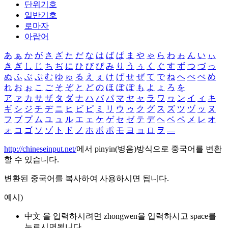
단위기호
일반기호
로마자
아랍어
あ
ぁ
か
が
さ
ざ
た
だ
な
は
ば
ぱ
ま
や
ゃ
ら
わ
ゎ
ん
い
ぃ
き
ぎ
し
じ
ち
ぢ
に
ひ
び
ぴ
み
り
う
ぅ
く
ぐ
す
ず
つ
づ
っ
ぬ
ふ
ぶ
ぷ
む
ゆ
ゅ
る
え
ぇ
け
げ
せ
ぜ
て
で
ね
へ
べ
ぺ
め
れ
お
ぉ
こ
ご
そ
ぞ
と
ど
の
ほ
ぼ
ぽ
も
よ
ょ
ろ
を
ア
ァ
カ
サ
ザ
タ
ダ
ナ
ハ
バ
パ
マ
ヤ
ャ
ラ
ワ
ヮ
ン
イ
ィ
キ
ギ
シ
ジ
チ
ヂ
ニ
ヒ
ビ
ピ
ミ
リ
ウ
ゥ
ク
グ
ス
ズ
ツ
ヅ
ッ
ヌ
フ
ブ
プ
ム
ユ
ュ
ル
エ
ェ
ケ
ゲ
セ
ゼ
テ
デ
ヘ
ベ
ペ
メ
レ
オ
ォ
コ
ゴ
ソ
ゾ
ト
ド
ノ
ホ
ボ
ポ
モ
ヨ
ョ
ロ
ヲ
―
http://chineseinput.net/
에서 pinyin(병음)방식으로 중국어를 변환
할 수 있습니다.
변환된 중국어를 복사하여 사용하시면 됩니다.
예시)
中文 을 입력하시려면
zhongwen
을 입력하시고 space를
누르시면됩니다.