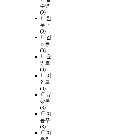
수영
(3)
한
우근
(3)
김
원룡
(3)
윤
병로
(3)
이
인모
(3)
유
창돈
(3)
이
능우
(3)
이
을환