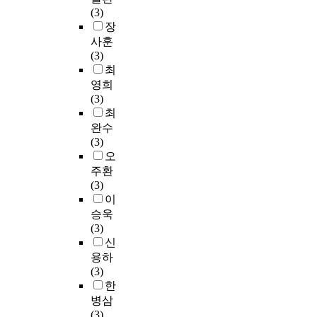
(3)
장
사훈
(3)
최
영희
(3)
최
완수
(3)
오
주환
(3)
이
승욱
(3)
신
용하
(3)
한
병삼
(3)