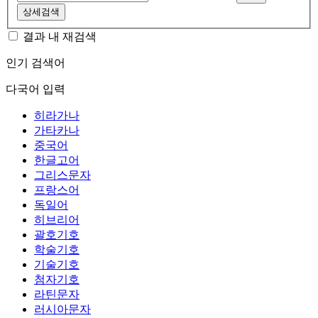
상세검색
결과 내 재검색
인기 검색어
다국어 입력
히라가나
가타카나
중국어
한글고어
그리스문자
프랑스어
독일어
히브리어
괄호기호
학술기호
기술기호
첨자기호
라틴문자
러시아문자