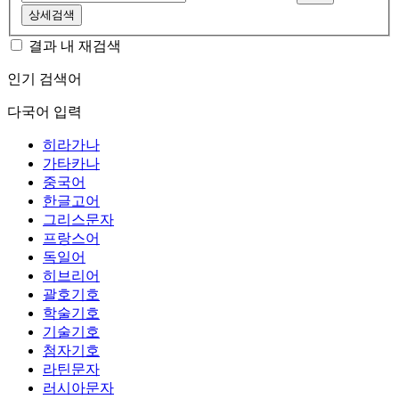
상세검색
결과 내 재검색
인기 검색어
다국어 입력
히라가나
가타카나
중국어
한글고어
그리스문자
프랑스어
독일어
히브리어
괄호기호
학술기호
기술기호
첨자기호
라틴문자
러시아문자