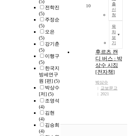
(5)
출
10
전학진
신
(5)
청
주정순
(5)
목
오은
차
(5)
보
기
강기춘
(5)
후르츠 캔
이행구
디 버스 : 박
(5)
상수 시집
한국지
[전자책]
방세연구
원 [편]
(5)
박상수
박상수
교보문고
[저]
(5)
2021
조영석
(4)
김현
(4)
김승희
(4)