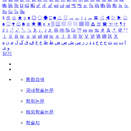
㎒
㎓
㎔
Ω
㏀
㏁
㎊
㎋
㎌
㏖
㏅
㎭
㎮
㎯
㏛
㎩
㎪
㎫
㎬
㏝
㏐
㏓
㏃
㏉
㏜
㏆
§
※
☆
★
○
●
◎
◇
◆
□
■
△
▽
→
←
↑
↓
↔
〓
◁
◀
▷
▶
♤
♠
♡
♥
♧
♣
⊙
◈
▣
◐
◑
▒
▤
▥
▨
▧
▦
▩
♨
☏
☎
☜
☞
¶
†
‡
↕
↗
↙
↖
↘
♭
♩
♪
♬
㉿
㈜
№
㏇
™
㏂
㏘
℡
＃
＆
＊
＠
ª
º
ⅰ
ⅱ
ⅲ
ⅳ
ⅴ
ⅵ
ⅶ
ⅷ
ⅸ
ⅹ
Ⅰ
Ⅱ
Ⅲ
Ⅳ
Ⅴ
Ⅵ
Ⅶ
Ⅷ
Ⅸ
Ⅹ
ا
ب
ت
ث
ج
ح
خ
د
ذ
ر
ز
س
ش
ص
ض
ط
ظ
ع
غ
ف
ق
ک
ل
م
ن
ه
و
ی
닫기
통합검색
국내학술논문
학위논문
해외학술논문
학술지