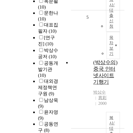
옥준필
사/
(10)
대
문한나
출
5
(10)
신
대표집
청
필자
(10)
[연구
목
차
진]
(10)
보
박상수
기
공저
(10)
(박상수의)
공동개
중국 인터
발기관
넷사이트
(10)
대외경
기행기
제정책연
박상수
구원
(9)
異彩
남상욱
2000
(9)
윤자영
(9)
복
사/
공동연
대
구
(8)