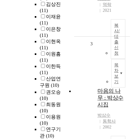
김상진
역락
(11)
2021
이재윤
(11)
복
이은창
사/
(11)
대
이현옥
출
3
(11)
신
청
이원흠
(11)
목
이한득
차
(11)
보
산업연
기
구원
(10)
마음의 나
권오승
무 : 박상수
(10)
시집
최동원
(10)
박상수
이용원
동학사
(10)
2002
연구기
관
(10)