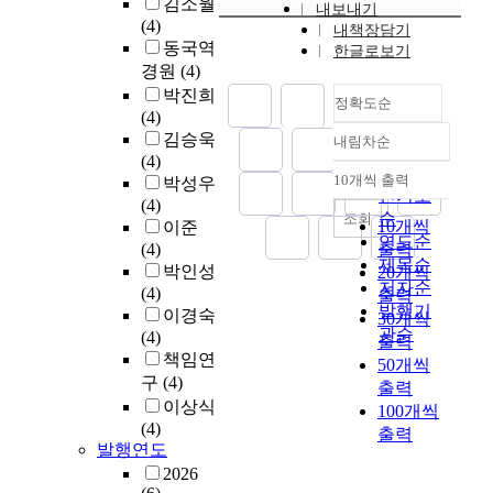
김소월
내보내기
(4)
내책장담기
동국역
한글로보기
경원
(4)
박진희
정확도순
(4)
김승욱
내림차순
정확도
(4)
순
10개씩 출력
박성우
내림차순
인기도
(4)
순
조회
10개씩
이준
연도순
(4)
출력
제목순
박인성
20개씩
저자순
(4)
출력
발행기
이경숙
30개씩
관순
(4)
출력
책임연
50개씩
구
(4)
출력
이상식
100개씩
(4)
출력
발행연도
2026