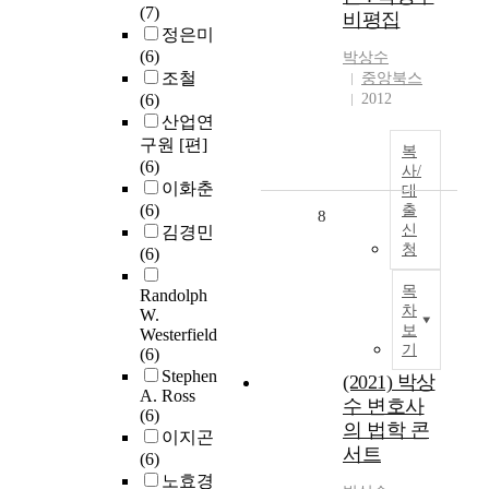
(7)
비평집
정은미
(6)
박상수
조철
중앙북스
(6)
2012
산업연
구원 [편]
복
(6)
사/
이화춘
대
(6)
출
8
신
김경민
청
(6)
목
Randolph
차
W.
보
Westerfield
기
(6)
Stephen
(2021) 박상
A. Ross
수 변호사
(6)
의 법학 콘
이지곤
서트
(6)
노효경