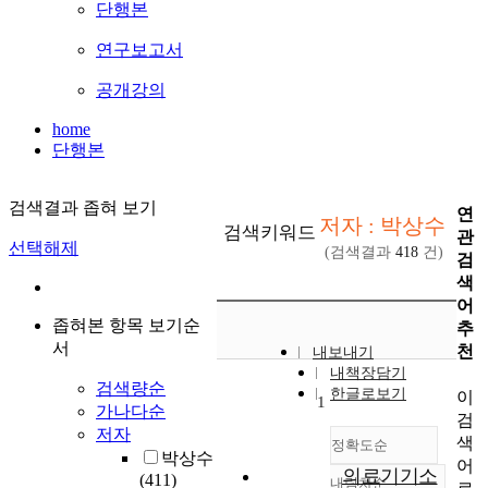
단행본
연구보고서
공개강의
home
단행본
검색결과 좁혀 보기
연
저자 : 박상수
검색키워드
관
선택해제
(검색결과
418
건)
검
색
어
좁혀본 항목 보기순
추
서
천
내보내기
내책장담기
검색량순
한글로보기
이
1
가나다순
검
저자
색
정확도순
박상수
어
의료기기소
(411)
내림차순