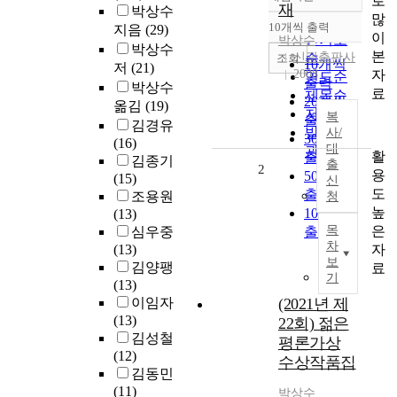
로
정확도
재
박상수
많
순
10개씩 출력
지음
(29)
내림차순
이
인기도
박상수
박상수
본
신광출판사
순
조회
10개씩
저
(21)
자
2008
연도순
출력
박상수
료
제목순
20개씩
옮김
(19)
저자순
복
출력
김경유
발행기
사/
30개씩
(16)
대
관순
활
출력
김종기
출
2
용
50개씩
(15)
신
도
출력
조용원
청
높
100개씩
(13)
은
목
심우중
출력
차
자
(13)
보
김양팽
료
기
(13)
이임자
(2021년 제
(13)
22회) 젊은
김성철
평론가상
(12)
수상작품집
김동민
(11)
박상수