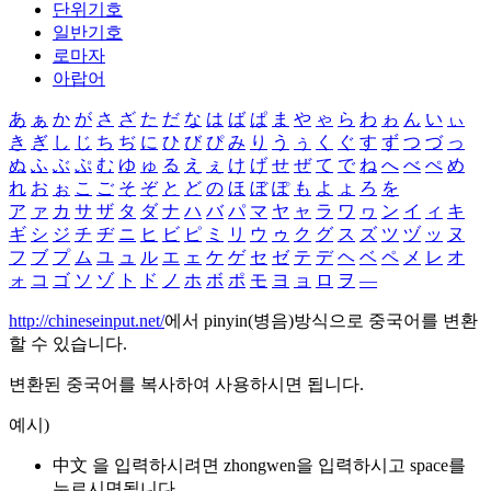
단위기호
일반기호
로마자
아랍어
あ
ぁ
か
が
さ
ざ
た
だ
な
は
ば
ぱ
ま
や
ゃ
ら
わ
ゎ
ん
い
ぃ
き
ぎ
し
じ
ち
ぢ
に
ひ
び
ぴ
み
り
う
ぅ
く
ぐ
す
ず
つ
づ
っ
ぬ
ふ
ぶ
ぷ
む
ゆ
ゅ
る
え
ぇ
け
げ
せ
ぜ
て
で
ね
へ
べ
ぺ
め
れ
お
ぉ
こ
ご
そ
ぞ
と
ど
の
ほ
ぼ
ぽ
も
よ
ょ
ろ
を
ア
ァ
カ
サ
ザ
タ
ダ
ナ
ハ
バ
パ
マ
ヤ
ャ
ラ
ワ
ヮ
ン
イ
ィ
キ
ギ
シ
ジ
チ
ヂ
ニ
ヒ
ビ
ピ
ミ
リ
ウ
ゥ
ク
グ
ス
ズ
ツ
ヅ
ッ
ヌ
フ
ブ
プ
ム
ユ
ュ
ル
エ
ェ
ケ
ゲ
セ
ゼ
テ
デ
ヘ
ベ
ペ
メ
レ
オ
ォ
コ
ゴ
ソ
ゾ
ト
ド
ノ
ホ
ボ
ポ
モ
ヨ
ョ
ロ
ヲ
―
http://chineseinput.net/
에서 pinyin(병음)방식으로 중국어를 변환
할 수 있습니다.
변환된 중국어를 복사하여 사용하시면 됩니다.
예시)
中文 을 입력하시려면
zhongwen
을 입력하시고 space를
누르시면됩니다.