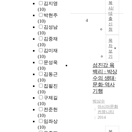
복
김지영
사/
(10)
대
박현주
출
4
(10)
신
김성남
청
(10)
김중재
목
(10)
차
김미재
보
(10)
기
문성욱
섬진강 육
(10)
백리 : 박상
김동근
수의 생태·
(10)
문화·역사
집필진
기행
(10)
구제길
박상수
(10)
아시아문화
전준헌
커뮤니티
(10)
2014
임좌상
(10)
복