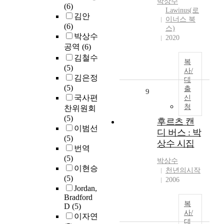
박상수
(6)
Lawinus(로
김안
이너스 북
(6)
스)
박상수
2020
공역
(6)
김철수
복
(5)
사/
김은정
대
(5)
출
9
국사편
신
청
찬위원회
(5)
후르츠 캔
이범선
디 버스 : 박
(5)
상수 시집
번역
(5)
박상수
이현승
천년의시작
(5)
2006
Jordan,
Bradford
복
D
(5)
사/
이자연
대