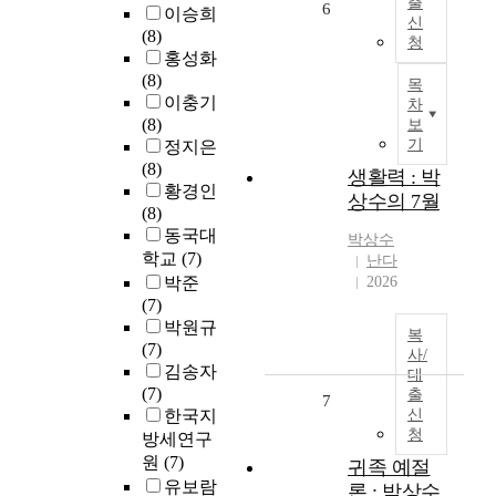
출
6
이승희
신
(8)
청
홍성화
(8)
목
이충기
차
(8)
보
기
정지은
(8)
생활력 : 박
황경인
상수의 7월
(8)
동국대
박상수
학교
(7)
난다
박준
2026
(7)
박원규
복
(7)
사/
김송자
대
(7)
출
7
한국지
신
청
방세연구
원
(7)
귀족 예절
유보람
론 : 박상수