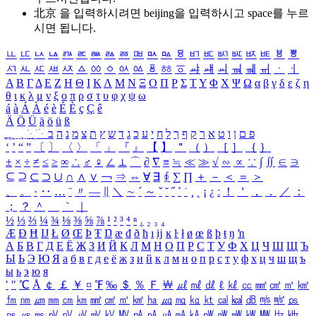
北京 을 입력하시려면
beijing
을 입력하시고 space를 누르
시면 됩니다.
ㅥ
ㅦ
ㅧ
ㅨ
ㅩ
ㅪ
ㅫ
ㅬ
ㅭ
ㅮ
ㅯ
ㅰ
ㅱ
ㅲ
ㅳ
ㅴ
ㅵ
ㅶ
ㅷ
ㅸ
ㅹ
ㅺ
ㅻ
ㅼ
ㅽ
ㅾ
ㅿ
ㆀ
ㆁ
ㆂ
ㆃ
ㆄ
ㆅ
ㆆ
ㆇ
ㆈ
ㆉ
ㆊ
ㆋ
ㆌ
ㆍ
ㆎ
Α
Β
Γ
Δ
Ε
Ζ
Η
Θ
Ι
Κ
Λ
Μ
Ν
Ξ
Ο
Π
Ρ
Σ
Τ
Υ
Φ
Χ
Ψ
Ω
α
β
γ
δ
ε
ζ
η
θ
ι
κ
λ
μ
ν
ξ
ο
π
ρ
σ
τ
υ
φ
χ
ψ
ω
á
à
Á
À
é
è
É
È
ç
Ç
ê
Ä
Ö
Ü
ä
ö
ü
ß
ְ
ֳ
ֲ
ֱ
ָ
ַ
ֵ
ֶ
ִ
ֹ
ּ
ֻ
ׂ
ׁ
ּ
ב
ה
נ
מ
צ
ת
ץ
ש
ד
ג
כ
ע
י
ח
ל
ך
ף
ק
ר
א
ט
ו
ן
ם
פ
‘
’
“
”
〔
〕
〈
〉
「
」
『
』
【
】
＂
（
）
［
］
｛
｝
±
×
÷
≠
≤
≥
∞
∴
♂
♀
∠
⊥
⌒
∂
∇
≡
≒
≪
≫
√
∽
∝
∵
∫
∬
∈
∋
⊆
⊇
⊂
⊃
∪
∩
∧
∨
￢
⇒
⇔
∀
∃
∮
∑
∏
＋
－
＜
＝
＞
、
。
·
‥
…
¨
〃
―
∥
＼
∼
´
～
ˇ
˘
˝
˚
˙
¸
˛
¡
¿
ː
！
＇
，
．
／
：
；
？
＾
＿
｀
｜
½
⅓
⅔
¼
¾
⅛
⅜
⅝
⅞
¹
²
³
⁴
ⁿ
₁
₂
₃
₄
Æ
Ð
Ħ
Ĳ
Ł
Ø
Œ
Þ
Ŧ
Ŋ
æ
đ
ð
ħ
ı
ĳ
ĸ
ŀ
ł
ø
œ
ß
þ
ŧ
ŋ
ŉ
А
Б
В
Г
Д
Е
Ё
Ж
З
И
Й
К
Л
М
Н
О
П
Р
С
Т
У
Ф
Х
Ц
Ч
Ш
Щ
Ъ
Ы
Ь
Э
Ю
Я
а
б
в
г
д
е
ё
ж
з
и
й
к
л
м
н
о
п
р
с
т
у
ф
х
ц
ч
ш
щ
ъ
ы
ь
э
ю
я
′
″
℃
Å
￠
￡
￥
¤
℉
‰
＄
％
Ｆ
￦
㎕
㎖
㎗
ℓ
㎘
㏄
㎣
㎤
㎥
㎦
㎙
㎚
㎛
㎜
㎝
㎞
㎟
㎠
㎡
㎢
㏊
㎍
㎎
㎏
㏏
㎈
㎉
㏈
㎧
㎨
㎰
㎱
㎲
㎳
㎴
㎵
㎶
㎷
㎸
㎹
㎀
㎁
㎂
㎃
㎄
㎺
㎻
㎽
㎾
㎿
㎐
㎑