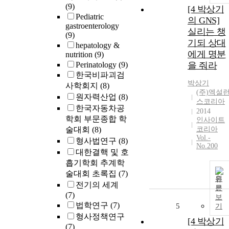
(9)
[4 박상기
Pediatric
의 GNS]
gastroenterology
실리는 챙
(9)
기되 상대
hepatology &
에게 명분
nutrition
(9)
Perinatology
(9)
을 줘라
한국비파괴검
박상기
사학회지
(8)
(주)엑설
원자력산업
(8)
스코리아
한국자동차공
2014
학회 부문종합 학
인사이트
술대회
(8)
코리아
Vol.-
형사법연구
(8)
No.200
대한결핵 및 호
흡기학회 추계학
술대회 초록집
(7)
원
전기의 세계
문
(7)
보
법학연구
(7)
5
기
형사정책연구
[4 박상기
(7)