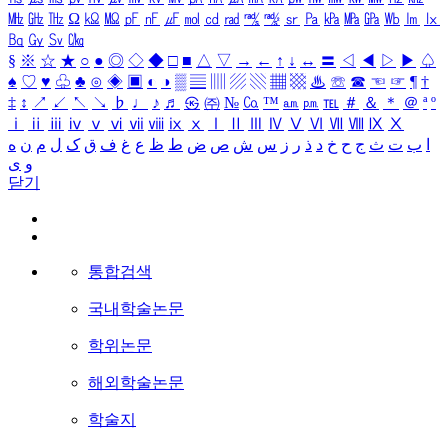
㎒
㎓
㎔
Ω
㏀
㏁
㎊
㎋
㎌
㏖
㏅
㎭
㎮
㎯
㏛
㎩
㎪
㎫
㎬
㏝
㏐
㏓
㏃
㏉
㏜
㏆
§
※
☆
★
○
●
◎
◇
◆
□
■
△
▽
→
←
↑
↓
↔
〓
◁
◀
▷
▶
♤
♠
♡
♥
♧
♣
⊙
◈
▣
◐
◑
▒
▤
▥
▨
▧
▦
▩
♨
☏
☎
☜
☞
¶
†
‡
↕
↗
↙
↖
↘
♭
♩
♪
♬
㉿
㈜
№
㏇
™
㏂
㏘
℡
＃
＆
＊
＠
ª
º
ⅰ
ⅱ
ⅲ
ⅳ
ⅴ
ⅵ
ⅶ
ⅷ
ⅸ
ⅹ
Ⅰ
Ⅱ
Ⅲ
Ⅳ
Ⅴ
Ⅵ
Ⅶ
Ⅷ
Ⅸ
Ⅹ
ا
ب
ت
ث
ج
ح
خ
د
ذ
ر
ز
س
ش
ص
ض
ط
ظ
ع
غ
ف
ق
ک
ل
م
ن
ه
و
ی
닫기
통합검색
국내학술논문
학위논문
해외학술논문
학술지