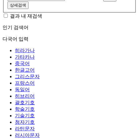
상세검색
결과 내 재검색
인기 검색어
다국어 입력
히라가나
가타카나
중국어
한글고어
그리스문자
프랑스어
독일어
히브리어
괄호기호
학술기호
기술기호
첨자기호
라틴문자
러시아문자