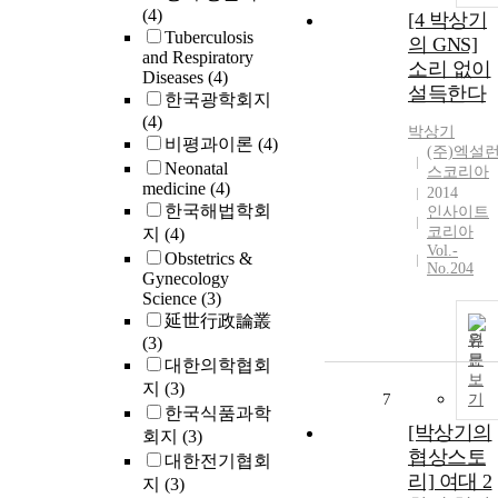
(4)
[4 박상기
Tuberculosis
의 GNS]
and Respiratory
소리 없이
Diseases
(4)
설득한다
한국광학회지
(4)
박상기
비평과이론
(4)
(주)엑설
Neonatal
스코리아
medicine
(4)
2014
한국해법학회
인사이트
코리아
지
(4)
Vol.-
Obstetrics &
No.204
Gynecology
Science
(3)
延世行政論叢
원
(3)
문
대한의학협회
보
지
(3)
7
기
한국식품과학
[박상기의
회지
(3)
협상스토
대한전기협회
리] 여대 2
지
(3)