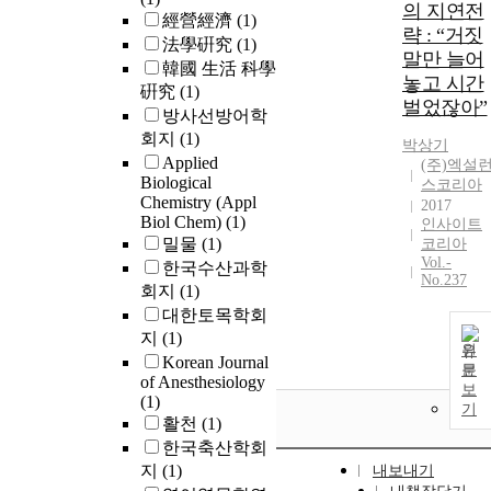
의 지연전
經營經濟
(1)
략 : “거짓
法學硏究
(1)
말만 늘어
韓國 生活 科學
놓고 시간
硏究
(1)
벌었잖아”
방사선방어학
회지
(1)
박상기
Applied
(주)엑설
Biological
스코리아
Chemistry (Appl
2017
Biol Chem)
(1)
인사이트
밀물
(1)
코리아
Vol.-
한국수산과학
No.237
회지
(1)
대한토목학회
지
(1)
원
Korean Journal
문
of Anesthesiology
보
(1)
기
활천
(1)
한국축산학회
지
(1)
내보내기