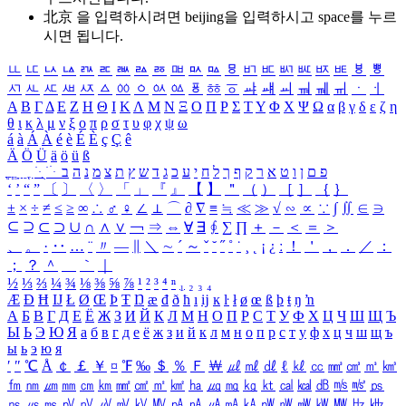
北京 을 입력하시려면
beijing
을 입력하시고 space를 누르
시면 됩니다.
ㅥ
ㅦ
ㅧ
ㅨ
ㅩ
ㅪ
ㅫ
ㅬ
ㅭ
ㅮ
ㅯ
ㅰ
ㅱ
ㅲ
ㅳ
ㅴ
ㅵ
ㅶ
ㅷ
ㅸ
ㅹ
ㅺ
ㅻ
ㅼ
ㅽ
ㅾ
ㅿ
ㆀ
ㆁ
ㆂ
ㆃ
ㆄ
ㆅ
ㆆ
ㆇ
ㆈ
ㆉ
ㆊ
ㆋ
ㆌ
ㆍ
ㆎ
Α
Β
Γ
Δ
Ε
Ζ
Η
Θ
Ι
Κ
Λ
Μ
Ν
Ξ
Ο
Π
Ρ
Σ
Τ
Υ
Φ
Χ
Ψ
Ω
α
β
γ
δ
ε
ζ
η
θ
ι
κ
λ
μ
ν
ξ
ο
π
ρ
σ
τ
υ
φ
χ
ψ
ω
á
à
Á
À
é
è
É
È
ç
Ç
ê
Ä
Ö
Ü
ä
ö
ü
ß
ְ
ֳ
ֲ
ֱ
ָ
ַ
ֵ
ֶ
ִ
ֹ
ּ
ֻ
ׂ
ׁ
ּ
ב
ה
נ
מ
צ
ת
ץ
ש
ד
ג
כ
ע
י
ח
ל
ך
ף
ק
ר
א
ט
ו
ן
ם
פ
‘
’
“
”
〔
〕
〈
〉
「
」
『
』
【
】
＂
（
）
［
］
｛
｝
±
×
÷
≠
≤
≥
∞
∴
♂
♀
∠
⊥
⌒
∂
∇
≡
≒
≪
≫
√
∽
∝
∵
∫
∬
∈
∋
⊆
⊇
⊂
⊃
∪
∩
∧
∨
￢
⇒
⇔
∀
∃
∮
∑
∏
＋
－
＜
＝
＞
、
。
·
‥
…
¨
〃
―
∥
＼
∼
´
～
ˇ
˘
˝
˚
˙
¸
˛
¡
¿
ː
！
＇
，
．
／
：
；
？
＾
＿
｀
｜
½
⅓
⅔
¼
¾
⅛
⅜
⅝
⅞
¹
²
³
⁴
ⁿ
₁
₂
₃
₄
Æ
Ð
Ħ
Ĳ
Ł
Ø
Œ
Þ
Ŧ
Ŋ
æ
đ
ð
ħ
ı
ĳ
ĸ
ŀ
ł
ø
œ
ß
þ
ŧ
ŋ
ŉ
А
Б
В
Г
Д
Е
Ё
Ж
З
И
Й
К
Л
М
Н
О
П
Р
С
Т
У
Ф
Х
Ц
Ч
Ш
Щ
Ъ
Ы
Ь
Э
Ю
Я
а
б
в
г
д
е
ё
ж
з
и
й
к
л
м
н
о
п
р
с
т
у
ф
х
ц
ч
ш
щ
ъ
ы
ь
э
ю
я
′
″
℃
Å
￠
￡
￥
¤
℉
‰
＄
％
Ｆ
￦
㎕
㎖
㎗
ℓ
㎘
㏄
㎣
㎤
㎥
㎦
㎙
㎚
㎛
㎜
㎝
㎞
㎟
㎠
㎡
㎢
㏊
㎍
㎎
㎏
㏏
㎈
㎉
㏈
㎧
㎨
㎰
㎱
㎲
㎳
㎴
㎵
㎶
㎷
㎸
㎹
㎀
㎁
㎂
㎃
㎄
㎺
㎻
㎽
㎾
㎿
㎐
㎑