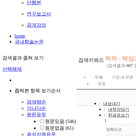
단행본
연구보고서
공개강의
home
국내학술논문
저자 : 박상
검색결과 좁혀 보기
검색키워드
(검색결과
607
선택해제
무료
기관 내 무료
유료
좁혀본 항목 보기순서
검색량순
내보내기
가나다순
내책장담기
원문유무
한글로보기
1
원문있음
(546)
원문없음
(61)
정확도순
음성지원유무