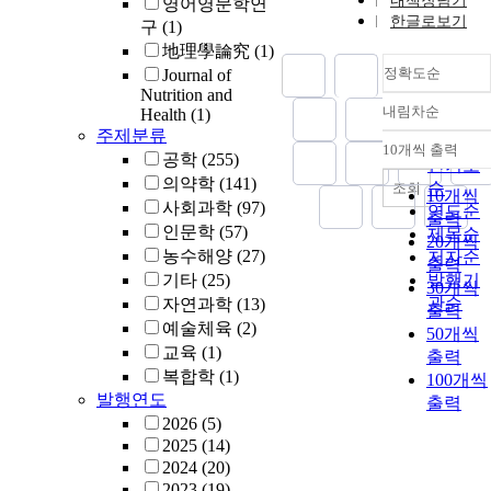
내책장담기
영어영문학연
한글로보기
구
(1)
地理學論究
(1)
정확도순
Journal of
Nutrition and
내림차순
Health
(1)
정확도
주제분류
순
10개씩 출력
내림차
공학
(255)
인기도
의약학
(141)
순
조회
10개씩
사회과학
(97)
연도순
출력
인문학
(57)
제목순
20개씩
농수해양
(27)
저자순
출력
기타
(25)
발행기
30개씩
관순
자연과학
(13)
출력
예술체육
(2)
50개씩
교육
(1)
출력
복합학
(1)
100개씩
발행연도
출력
2026
(5)
2025
(14)
2024
(20)
2023
(19)