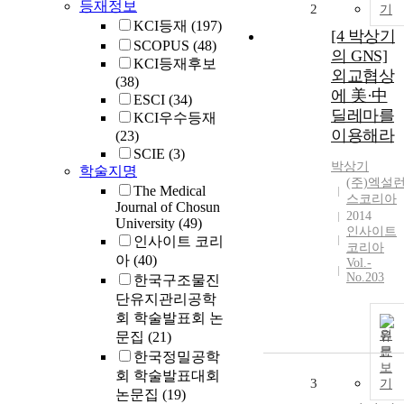
등재정보
2
기
KCI등재
(197)
[4 박상기
SCOPUS
(48)
의 GNS]
KCI등재후보
외교협상
(38)
에 美·中
ESCI
(34)
딜레마를
KCI우수등재
이용해라
(23)
SCIE
(3)
박상기
학술지명
(주)엑설
The Medical
스코리아
Journal of Chosun
2014
University
(49)
인사이트
인사이트 코리
코리아
아
(40)
Vol.-
No.203
한국구조물진
단유지관리공학
회 학술발표회 논
원
문집
(21)
문
한국정밀공학
보
회 학술발표대회
3
기
논문집
(19)