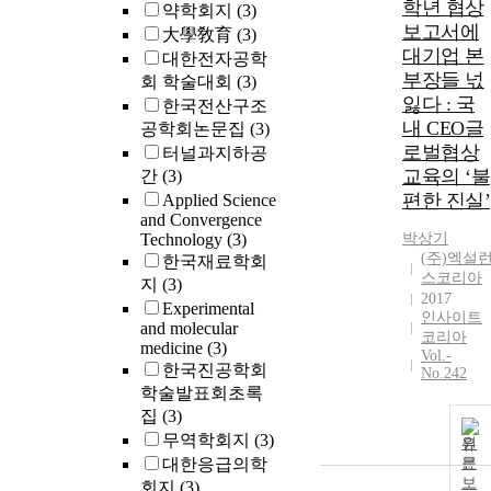
학년 협상
약학회지
(3)
보고서에
大學敎育
(3)
대기업 본
대한전자공학
부장들 넋
회 학술대회
(3)
잃다 : 국
한국전산구조
내 CEO글
공학회논문집
(3)
로벌협상
터널과지하공
교육의 ‘불
간
(3)
편한 진실’
Applied Science
and Convergence
Technology
(3)
박상기
(주)엑설
한국재료학회
스코리아
지
(3)
2017
Experimental
인사이트
and molecular
코리아
medicine
(3)
Vol.-
한국진공학회
No.242
학술발표회초록
집
(3)
무역학회지
(3)
원
대한응급의학
문
보
회지
(3)