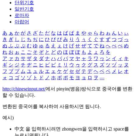
단위기호
일반기호
로마자
아랍어
あ
ぁ
か
が
さ
ざ
た
だ
な
は
ば
ぱ
ま
や
ゃ
ら
わ
ゎ
ん
い
ぃ
き
ぎ
し
じ
ち
ぢ
に
ひ
び
ぴ
み
り
う
ぅ
く
ぐ
す
ず
つ
づ
っ
ぬ
ふ
ぶ
ぷ
む
ゆ
ゅ
る
え
ぇ
け
げ
せ
ぜ
て
で
ね
へ
べ
ぺ
め
れ
お
ぉ
こ
ご
そ
ぞ
と
ど
の
ほ
ぼ
ぽ
も
よ
ょ
ろ
を
ア
ァ
カ
サ
ザ
タ
ダ
ナ
ハ
バ
パ
マ
ヤ
ャ
ラ
ワ
ヮ
ン
イ
ィ
キ
ギ
シ
ジ
チ
ヂ
ニ
ヒ
ビ
ピ
ミ
リ
ウ
ゥ
ク
グ
ス
ズ
ツ
ヅ
ッ
ヌ
フ
ブ
プ
ム
ユ
ュ
ル
エ
ェ
ケ
ゲ
セ
ゼ
テ
デ
ヘ
ベ
ペ
メ
レ
オ
ォ
コ
ゴ
ソ
ゾ
ト
ド
ノ
ホ
ボ
ポ
モ
ヨ
ョ
ロ
ヲ
―
http://chineseinput.net/
에서 pinyin(병음)방식으로 중국어를 변환
할 수 있습니다.
변환된 중국어를 복사하여 사용하시면 됩니다.
예시)
中文 을 입력하시려면
zhongwen
을 입력하시고 space를
누르시면됩니다.