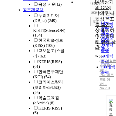
[4 박상기
내림차순
음성 지원
(2)
정확도
의 GNS]
원문제공처
순
10개씩 출력
나의 진짜
내림차
누리미디어
인기도
협상 목표
(DBpia)
(249)
순
조회
10개씩
를 숨겨,
연도순
출력
상대로 하
KISTI(ScienceON)
제목순
20개씩
(154)
여금 헛다
저자순
출력
한국학술정보
리 짚게 하
발행기
30개씩
(KISS)
(106)
라
관순
교보문고(스콜
출력
라)
(63)
50개씩
박상기
(주)엑설
출력
KERIS(RISS)
스코리아
(61)
100개씩
2014
한국연구재단
출력
인사이트
(KCI)
(54)
코리아
코리아스칼라
Vol.-
(코리아스칼라)
No.201
(26)
학술교육원
(eArticle)
(8)
원
KERIS(RISS)
문
(6)
보