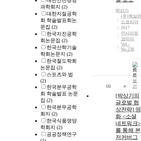
대한안전경영
과학회지
(2)
박상기
대한지질공학
(주)엑설
회 학술발표회논
스코리아
문집
(2)
2017
인사이트
한국지진공학
코리아
회논문집
(2)
Vol.-
한국산학기술
No.238
학회논문지
(2)
한국철도학회
논문집
(2)
원
스포츠와 법
문
(2)
보
10
기
한국분무공학
회 학술발표 논문
[박상기의
집
(2)
글로벌 협
한국분무공학
상전략] 영
회지
(2)
화 <소셜
한국식품영양
네트워크>
학회지
(2)
를 통해 본
공공정책연구
저커버그
(1)