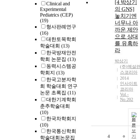
[4 박상기
Clinical and
의 GNS]
Experimental
Pediatrics (CEP)
놓치기엔
(19)
너무나 아
형사판례연구
까운 제안
(16)
으로 상대
대한토목학회
를 유혹하
학술대회
(13)
라
한국방재안전
학회 논문집
(13)
박상기
동력시스템공
(주)엑설
학회지
(13)
스코리아
2014
한국고분자학
인사이트
회 학술대회 연구
코리아
논문 초록집
(11)
Vol.-
대한기계학회
No.202
춘추학술대회
(10)
한국차학회지
원
(10)
문
한국통신학회
보
4
기
학술대회논문집