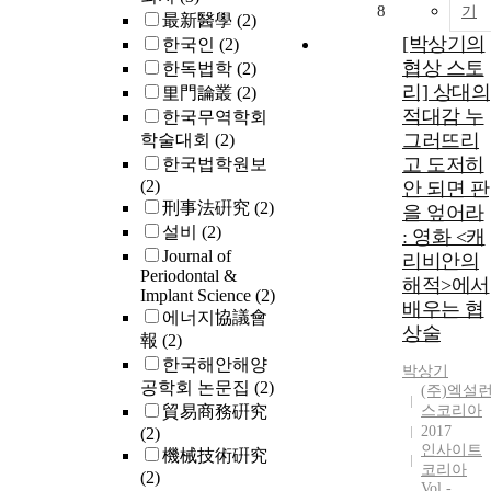
8
기
最新醫學
(2)
[박상기의
한국인
(2)
협상 스토
한독법학
(2)
리] 상대의
里門論叢
(2)
적대감 누
한국무역학회
그러뜨리
학술대회
(2)
고 도저히
한국법학원보
(2)
안 되면 판
刑事法硏究
(2)
을 엎어라
설비
(2)
: 영화 <캐
Journal of
리비안의
Periodontal &
해적>에서
Implant Science
(2)
배우는 협
에너지協議會
상술
報
(2)
한국해안해양
박상기
공학회 논문집
(2)
(주)엑설
貿易商務硏究
스코리아
2017
(2)
인사이트
機械技術硏究
코리아
(2)
Vol.-