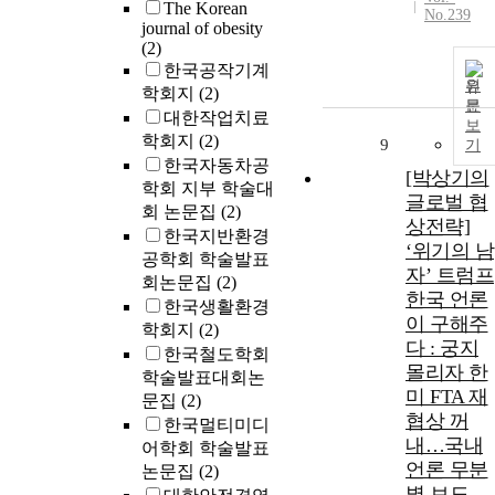
The Korean
No.239
journal of obesity
(2)
한국공작기계
원
학회지
(2)
문
대한작업치료
보
학회지
(2)
9
기
한국자동차공
[박상기의
학회 지부 학술대
글로벌 협
회 논문집
(2)
상전략]
한국지반환경
‘위기의 남
공학회 학술발표
자’ 트럼프
회논문집
(2)
한국 언론
한국생활환경
이 구해주
학회지
(2)
다 : 궁지
한국철도학회
몰리자 한
학술발표대회논
미 FTA 재
문집
(2)
협상 꺼
한국멀티미디
내…국내
어학회 학술발표
언론 무분
논문집
(2)
별 보도