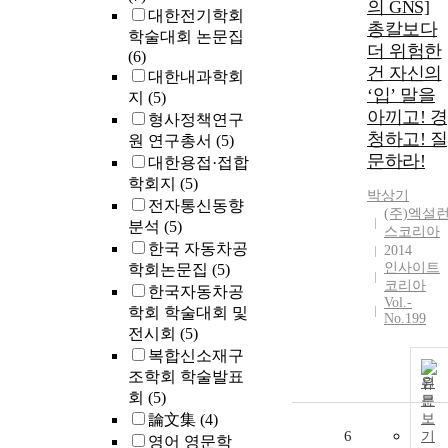
의 GNS]
대한전기학회
총칼보다
학술대회 논문집
더 위험한
(6)
건 자신의
대한내과학회
‘입’ 말을
지
(5)
아끼고! 경
형사정책연구
청하고! 질
원 연구총서
(5)
문하라!
대한용접·접합
학회지
(5)
박상기
전자통신동향
(주)엑설
분석
(5)
스코리아
한국 자동차공
2014
인사이트
학회논문집
(5)
코리아
한국자동차공
Vol.-
학회 학술대회 및
No.199
전시회
(5)
복합신소재구
조학회 학술발표
원
회
(5)
문
論文集
(4)
보
6
기
영어 영문학