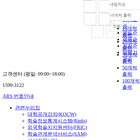
내림차순
정확도
순
10개씩 출력
내림차
인기도
순
조회
10개씩
연도순
출력
제목순
20개씩
저자순
출력
발행기
30개씩
관순
출력
50개씩
고객센터 (평일: 09:00~18:00)
출력
100개씩
1599-3122
출력
ARS 번호안내
관련누리집
대학공개강의(KOCW)
학술정보통계시스템(Rinfo)
외국학술지지원센터(FRIC)
학술관계분석서비스(SAM)