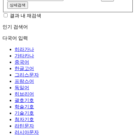
상세검색
결과 내 재검색
인기 검색어
다국어 입력
히라가나
가타카나
중국어
한글고어
그리스문자
프랑스어
독일어
히브리어
괄호기호
학술기호
기술기호
첨자기호
라틴문자
러시아문자