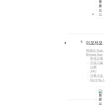
원
문
보
기
9
이모저모
박병순
,
Park,
Byeong-Sun
한국건축
구조기술
사회
2002
건축구조
Vol.9 No.1
원
문
보