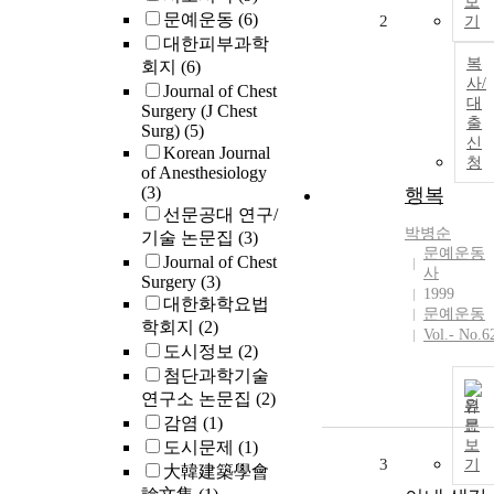
보
문예운동
(6)
2
기
대한피부과학
복
회지
(6)
사/
Journal of Chest
대
Surgery (J Chest
출
Surg)
(5)
신
Korean Journal
청
of Anesthesiology
(3)
행복
선문공대 연구/
박병순
기술 논문집
(3)
문예운동
Journal of Chest
사
Surgery
(3)
1999
대한화학요법
문예운동
학회지
(2)
Vol.- No.6
도시정보
(2)
첨단과학기술
연구소 논문집
(2)
원
감염
(1)
문
보
도시문제
(1)
3
기
大韓建築學會