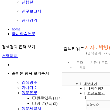
단행본
연구보고서
공개강의
home
국내학술논문
저자 : 박병
검색결과 좁혀 보기
검색키워드
(검색결과
122
선택해제
무료
기관 내 무료
유료
좁혀본 항목 보기순서
검색량순
내보내기
가나다순
내책장담기
원문유무
한글로보기
1
원문있음
(117)
원문없음
(5)
정확도순
원문제공처