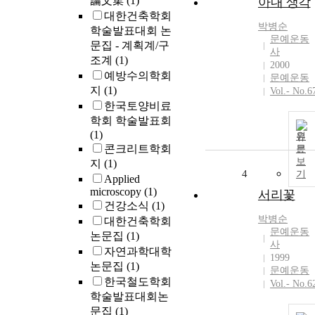
論文集
(1)
아내 생각
대한건축학회
박병순
학술발표대회 논
문예운동
문집 - 계획계/구
사
조계
(1)
2000
예방수의학회
문예운동
지
(1)
Vol.- No.6
한국토양비료
학회 학술발표회
(1)
원
콘크리트학회
문
보
지
(1)
4
기
Applied
microscopy
(1)
서리꽃
건강소식
(1)
박병순
대한건축학회
문예운동
논문집
(1)
사
자연과학대학
1999
논문집
(1)
문예운동
한국철도학회
Vol.- No.6
학술발표대회논
문집
(1)