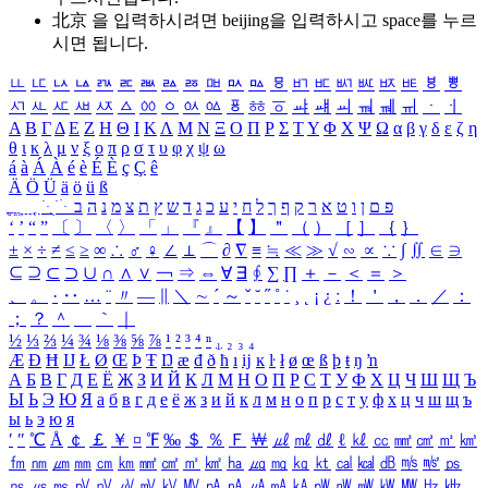
北京 을 입력하시려면
beijing
을 입력하시고 space를 누르
시면 됩니다.
ㅥ
ㅦ
ㅧ
ㅨ
ㅩ
ㅪ
ㅫ
ㅬ
ㅭ
ㅮ
ㅯ
ㅰ
ㅱ
ㅲ
ㅳ
ㅴ
ㅵ
ㅶ
ㅷ
ㅸ
ㅹ
ㅺ
ㅻ
ㅼ
ㅽ
ㅾ
ㅿ
ㆀ
ㆁ
ㆂ
ㆃ
ㆄ
ㆅ
ㆆ
ㆇ
ㆈ
ㆉ
ㆊ
ㆋ
ㆌ
ㆍ
ㆎ
Α
Β
Γ
Δ
Ε
Ζ
Η
Θ
Ι
Κ
Λ
Μ
Ν
Ξ
Ο
Π
Ρ
Σ
Τ
Υ
Φ
Χ
Ψ
Ω
α
β
γ
δ
ε
ζ
η
θ
ι
κ
λ
μ
ν
ξ
ο
π
ρ
σ
τ
υ
φ
χ
ψ
ω
á
à
Á
À
é
è
É
È
ç
Ç
ê
Ä
Ö
Ü
ä
ö
ü
ß
ְ
ֳ
ֲ
ֱ
ָ
ַ
ֵ
ֶ
ִ
ֹ
ּ
ֻ
ׂ
ׁ
ּ
ב
ה
נ
מ
צ
ת
ץ
ש
ד
ג
כ
ע
י
ח
ל
ך
ף
ק
ר
א
ט
ו
ן
ם
פ
‘
’
“
”
〔
〕
〈
〉
「
」
『
』
【
】
＂
（
）
［
］
｛
｝
±
×
÷
≠
≤
≥
∞
∴
♂
♀
∠
⊥
⌒
∂
∇
≡
≒
≪
≫
√
∽
∝
∵
∫
∬
∈
∋
⊆
⊇
⊂
⊃
∪
∩
∧
∨
￢
⇒
⇔
∀
∃
∮
∑
∏
＋
－
＜
＝
＞
、
。
·
‥
…
¨
〃
―
∥
＼
∼
´
～
ˇ
˘
˝
˚
˙
¸
˛
¡
¿
ː
！
＇
，
．
／
：
；
？
＾
＿
｀
｜
½
⅓
⅔
¼
¾
⅛
⅜
⅝
⅞
¹
²
³
⁴
ⁿ
₁
₂
₃
₄
Æ
Ð
Ħ
Ĳ
Ł
Ø
Œ
Þ
Ŧ
Ŋ
æ
đ
ð
ħ
ı
ĳ
ĸ
ŀ
ł
ø
œ
ß
þ
ŧ
ŋ
ŉ
А
Б
В
Г
Д
Е
Ё
Ж
З
И
Й
К
Л
М
Н
О
П
Р
С
Т
У
Ф
Х
Ц
Ч
Ш
Щ
Ъ
Ы
Ь
Э
Ю
Я
а
б
в
г
д
е
ё
ж
з
и
й
к
л
м
н
о
п
р
с
т
у
ф
х
ц
ч
ш
щ
ъ
ы
ь
э
ю
я
′
″
℃
Å
￠
￡
￥
¤
℉
‰
＄
％
Ｆ
￦
㎕
㎖
㎗
ℓ
㎘
㏄
㎣
㎤
㎥
㎦
㎙
㎚
㎛
㎜
㎝
㎞
㎟
㎠
㎡
㎢
㏊
㎍
㎎
㎏
㏏
㎈
㎉
㏈
㎧
㎨
㎰
㎱
㎲
㎳
㎴
㎵
㎶
㎷
㎸
㎹
㎀
㎁
㎂
㎃
㎄
㎺
㎻
㎽
㎾
㎿
㎐
㎑