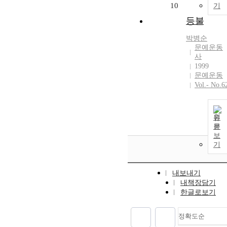
10
기
등불
박병순
문예운동
사
1999
문예운동
Vol.- No.6
원
문
보
기
내보내기
내책장담기
한글로보기
정확도순