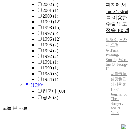
2002
(5)
환자에서
2001
(1)
Judet's strut
2000
(1)
를 이용한
1999
(12)
수술적 고
1998
(15)
정술 105
1997
(5)
1996
(12)
박병순
,
조완
1995
(2)
재
,
오정
1994
(2)
우
,
Park,
Byeong-
1992
(2)
Sun
,
Jo, Wan-
1991
(1)
Jae
,
O, Jeong-
1990
(1)
U
1985
(3)
대한흉부
1984
(1)
심장혈관
외과학회
작성언어
1997
한국어
(60)
Journal of
영어
(3)
Chest
Surgery
오늘 본 자료
Vol.30
No.8