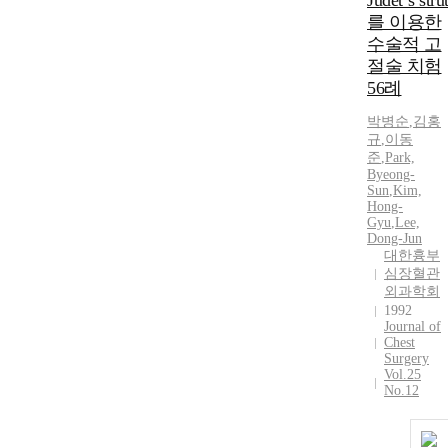
Judet`s stru
를 이용한
수술적 고
절술 치험
56례
박병순
,
김홍
규
,
이동
준
,
Park,
Byeong-
Sun
,
Kim,
Hong-
Gyu
,
Lee,
Dong-Jun
대한흉부
심장혈관
외과학회
1992
Journal of
Chest
Surgery
Vol.25
No.12