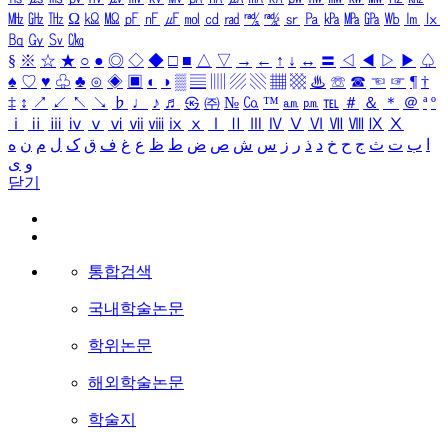
㎒
㎓
㎔
Ω
㏀
㏁
㎊
㎋
㎌
㏖
㏅
㎭
㎮
㎯
㏛
㎩
㎪
㎫
㎬
㏝
㏐
㏓
㏃
㏉
㏜
㏆
§
※
☆
★
○
●
◎
◇
◆
□
■
△
▽
→
←
↑
↓
↔
〓
◁
◀
▷
▶
♤
♠
♡
♥
♧
♣
⊙
◈
▣
◐
◑
▒
▤
▥
▨
▧
▦
▩
♨
☏
☎
☜
☞
¶
†
‡
↕
↗
↙
↖
↘
♭
♩
♪
♬
㉿
㈜
№
㏇
™
㏂
㏘
℡
＃
＆
＊
＠
ª
º
ⅰ
ⅱ
ⅲ
ⅳ
ⅴ
ⅵ
ⅶ
ⅷ
ⅸ
ⅹ
Ⅰ
Ⅱ
Ⅲ
Ⅳ
Ⅴ
Ⅵ
Ⅶ
Ⅷ
Ⅸ
Ⅹ
ا
ب
ت
ث
ج
ح
خ
د
ذ
ر
ز
س
ش
ص
ض
ط
ظ
ع
غ
ف
ق
ک
ل
م
ن
ه
و
ی
닫기
통합검색
국내학술논문
학위논문
해외학술논문
학술지