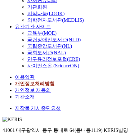
사서커뮤니티
기관회원
지식나눔(LOOK)
의학전자도서관(MEDLIS)
유관기관 사이트
교육부(MOE)
국립장애인도서관(NLD)
국립중앙도서관(NL)
국회도서관(NAL)
연구윤리정보포털(CRE)
사이언스온 (ScienceON)
이용약관
개인정보처리방침
개인정보 재동의
기관소개
저작물 게시중단요청
41061 대구광역시 동구 동내로 64(동내동1119) KERIS빌딩