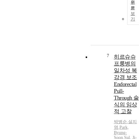
원
문
보
기
7
히르슈슈
프룽병의
일차성 복
강경 보조
Endorectal
Pull-
Through 술
식의 임상
적 고찰
박병순
,
설지
영
,
Park,
Byung-
Soon
,
Sul, Ji-