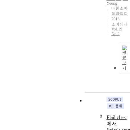
Young
대한소아
외과학회
2013
소아외과
Vol.19
No.2
원
문
보
기
8
Flail chest
에서