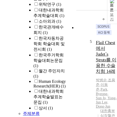
위탁연구
(1)
원
대한내과학회
문
보
추계학술대회
(1)
기
소아외과
(1)
한국관개배수
회지
(1)
한국자동차공
5
Flail Chest
학회 학술대회 및
에서
전시회
(1)
Judet`s
한국주거학회
Struts를 이
학술대회논문집
용한 수술
(1)
월간 주민자치
치험 14례
(1)
박병순
,
조용
Human Ecology
준
,
이동
Research(HER)
(1)
준
,
Park,
대한내과학회
Byeong-
추계학술발표논
Sun
,
Jo, Yong-
문집
(1)
Jun
,
Lee,
Dong-Jun
상서
(1)
대한흉부
주제분류
심장혈관