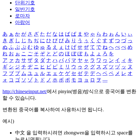
단위기호
일반기호
로마자
아랍어
あ
ぁ
か
が
さ
ざ
た
だ
な
は
ば
ぱ
ま
や
ゃ
ら
わ
ゎ
ん
い
ぃ
き
ぎ
し
じ
ち
ぢ
に
ひ
び
ぴ
み
り
う
ぅ
く
ぐ
す
ず
つ
づ
っ
ぬ
ふ
ぶ
ぷ
む
ゆ
ゅ
る
え
ぇ
け
げ
せ
ぜ
て
で
ね
へ
べ
ぺ
め
れ
お
ぉ
こ
ご
そ
ぞ
と
ど
の
ほ
ぼ
ぽ
も
よ
ょ
ろ
を
ア
ァ
カ
サ
ザ
タ
ダ
ナ
ハ
バ
パ
マ
ヤ
ャ
ラ
ワ
ヮ
ン
イ
ィ
キ
ギ
シ
ジ
チ
ヂ
ニ
ヒ
ビ
ピ
ミ
リ
ウ
ゥ
ク
グ
ス
ズ
ツ
ヅ
ッ
ヌ
フ
ブ
プ
ム
ユ
ュ
ル
エ
ェ
ケ
ゲ
セ
ゼ
テ
デ
ヘ
ベ
ペ
メ
レ
オ
ォ
コ
ゴ
ソ
ゾ
ト
ド
ノ
ホ
ボ
ポ
モ
ヨ
ョ
ロ
ヲ
―
http://chineseinput.net/
에서 pinyin(병음)방식으로 중국어를 변환
할 수 있습니다.
변환된 중국어를 복사하여 사용하시면 됩니다.
예시)
中文 을 입력하시려면
zhongwen
을 입력하시고 space를
누르시면됩니다.