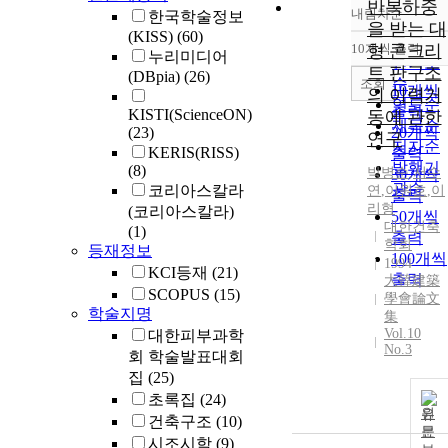
반복하중
내림차순
한국학술정보
정확도
을 받는 대
(KISS)
(60)
순
10개씩 출력
형 콘크리
내림차
누리미디어
인기도
트 판구조
(DBpia)
(26)
순
조회
10개씩
의 이력거
연도순
출력
KISTI(ScienceON)
동에 관한
제목순
(23)
20개씩
연구
저자순
KERIS(RISS)
출력
발행기
(8)
박병순
,
서수
30개씩
관순
코리아스칼라
연
,
이원호
,
이
출력
리형
(코리아스칼라)
50개씩
대한건축
(1)
출력
학회
등재정보
100개씩
1994
KCI등재
(21)
출력
大韓建築
SCOPUS
(15)
學會論文
학술지명
集
Vol.10
대한피부과학
No.3
회 학술발표대회
집
(25)
초록집
(24)
원
건축구조
(10)
문
시조시학
(9)