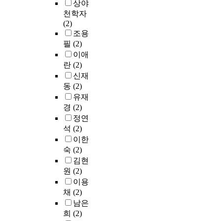
상야
천학자
(2)
조용
필
(2)
이애
란
(2)
신재
동
(2)
유재
경
(2)
정연
석
(2)
이한
숙
(2)
김현
원
(2)
이용
채
(2)
남은
희
(2)