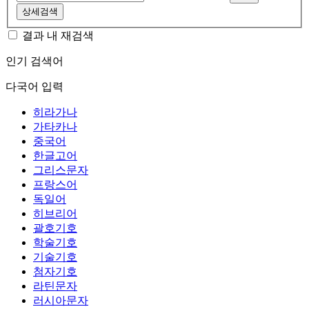
상세검색
결과 내 재검색
인기 검색어
다국어 입력
히라가나
가타카나
중국어
한글고어
그리스문자
프랑스어
독일어
히브리어
괄호기호
학술기호
기술기호
첨자기호
라틴문자
러시아문자