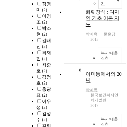
정영
기
미
(2)
화훼장식 : 디자
이영
인 기초 이론 지
조
(2)
도
박소
현
(2)
박미옥
문운당
2015
김태
진
(2)
최재
복사/대출
현
(2)
신청
최준
8
호
(2)
아미동에서의 20
김정
년
호
(2)
홍광
박미옥
표
(2)
한국보건복지인
력개발원
이우
2017
성
(2)
김성
주
(2)
복사/대출
신청
김현