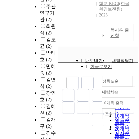
학교 KECI(한국
주관
환경보전원)
연구기
2023
관
(2)
최원
복사/대출
식
(2)
신청
김도
균
(2)
박태
호
(2)
내보내기
내책장담기
민혜
한글로보기
숙
(2)
김연
정확도순
식
(2)
내림차순
강인
정확도
호
(2)
순
10개씩 출력
내림차순
김혜
인기도
선
(2)
순
조회
10개씩
김재
연도순
출력
구
(2)
제목순
20개씩
김수
저자순
출력