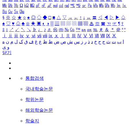
㎒
㎓
㎔
Ω
㏀
㏁
㎊
㎋
㎌
㏖
㏅
㎭
㎮
㎯
㏛
㎩
㎪
㎫
㎬
㏝
㏐
㏓
㏃
㏉
㏜
㏆
§
※
☆
★
○
●
◎
◇
◆
□
■
△
▽
→
←
↑
↓
↔
〓
◁
◀
▷
▶
♤
♠
♡
♥
♧
♣
⊙
◈
▣
◐
◑
▒
▤
▥
▨
▧
▦
▩
♨
☏
☎
☜
☞
¶
†
‡
↕
↗
↙
↖
↘
♭
♩
♪
♬
㉿
㈜
№
㏇
™
㏂
㏘
℡
＃
＆
＊
＠
ª
º
ⅰ
ⅱ
ⅲ
ⅳ
ⅴ
ⅵ
ⅶ
ⅷ
ⅸ
ⅹ
Ⅰ
Ⅱ
Ⅲ
Ⅳ
Ⅴ
Ⅵ
Ⅶ
Ⅷ
Ⅸ
Ⅹ
ا
ب
ت
ث
ج
ح
خ
د
ذ
ر
ز
س
ش
ص
ض
ط
ظ
ع
غ
ف
ق
ک
ل
م
ن
ه
و
ی
닫기
통합검색
국내학술논문
학위논문
해외학술논문
학술지