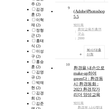
주
(2)
9
김경
(Adobe)Photoshop
훈
(2)
5.5
이혁
재
(2)
박미옥
중앙교육진흥연
정형
구소
근
(2)
2000
홍태
식
(2)
복사/대출
이성
신청
구
(2)
홍승
10
훈
(2)
환경을 내손으로
김영
make-up하여
규
(2)
green다 : 환경동
박재
시·환경동화 :
현
(2)
2023 환경작가
김경
리더 양성교육
희
(2)
박미옥
김준
환경부 나사렛대
연
(2)