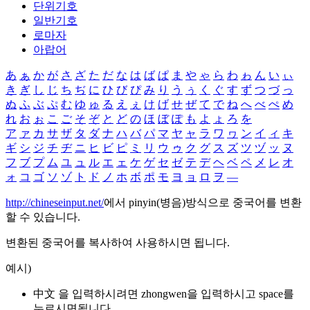
단위기호
일반기호
로마자
아랍어
あ
ぁ
か
が
さ
ざ
た
だ
な
は
ば
ぱ
ま
や
ゃ
ら
わ
ゎ
ん
い
ぃ
き
ぎ
し
じ
ち
ぢ
に
ひ
び
ぴ
み
り
う
ぅ
く
ぐ
す
ず
つ
づ
っ
ぬ
ふ
ぶ
ぷ
む
ゆ
ゅ
る
え
ぇ
け
げ
せ
ぜ
て
で
ね
へ
べ
ぺ
め
れ
お
ぉ
こ
ご
そ
ぞ
と
ど
の
ほ
ぼ
ぽ
も
よ
ょ
ろ
を
ア
ァ
カ
サ
ザ
タ
ダ
ナ
ハ
バ
パ
マ
ヤ
ャ
ラ
ワ
ヮ
ン
イ
ィ
キ
ギ
シ
ジ
チ
ヂ
ニ
ヒ
ビ
ピ
ミ
リ
ウ
ゥ
ク
グ
ス
ズ
ツ
ヅ
ッ
ヌ
フ
ブ
プ
ム
ユ
ュ
ル
エ
ェ
ケ
ゲ
セ
ゼ
テ
デ
ヘ
ベ
ペ
メ
レ
オ
ォ
コ
ゴ
ソ
ゾ
ト
ド
ノ
ホ
ボ
ポ
モ
ヨ
ョ
ロ
ヲ
―
http://chineseinput.net/
에서 pinyin(병음)방식으로 중국어를 변환
할 수 있습니다.
변환된 중국어를 복사하여 사용하시면 됩니다.
예시)
中文 을 입력하시려면
zhongwen
을 입력하시고 space를
누르시면됩니다.