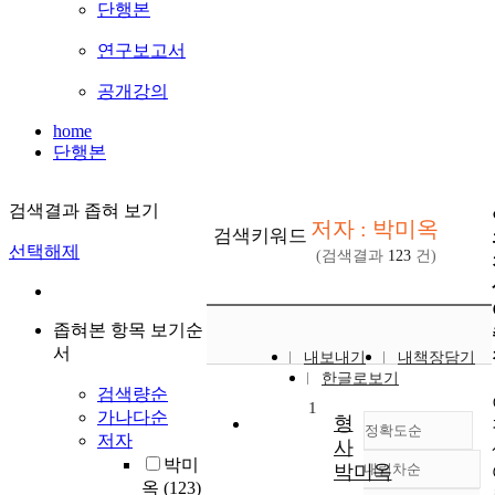
단행본
연구보고서
공개강의
home
단행본
검색결과 좁혀 보기
저자 : 박미옥
검색키워드
선택해제
(검색결과
123
건)
좁혀본 항목 보기순
서
내보내기
내책장담기
한글로보기
검색량순
1
가나다순
형
정확도순
저자
사
박미
박미옥
내림차순
정확도
옥
(123)