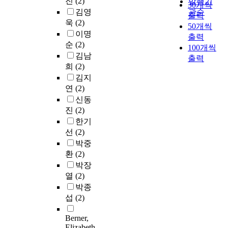
진
(2)
발행기
30개씩
김영
관순
출력
욱
(2)
50개씩
이명
출력
순
(2)
100개씩
김남
출력
희
(2)
김지
연
(2)
신동
진
(2)
한기
선
(2)
박중
환
(2)
박장
열
(2)
박종
섭
(2)
Berner,
Elizabeth