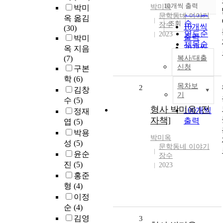
순
10개씩 출력
박미옥
박미
내림차순
인기도
문학동네 이야기
옥 옮김
순
조회
장수
10개씩
(30)
연도순
2023
출력
박미
제목순
20개씩
옥 지음
저자순
출력
(7)
복사/대출
발행기
신청
구본
30개씩
관순
학
(6)
출력
목차보
2
50개씩
김창
기
출력
수
(5)
형사 박미옥 [전
100개씩
정재
자책]
출력
엽
(5)
박용
박미옥
성
(5)
문학동네 이야기
윤순
장수
진
(5)
2023
홍준
형
(4)
이정
순
(4)
김영
3