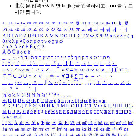
北京 을 입력하시려면
beijing
을 입력하시고 space를 누르
시면 됩니다.
ㅥ
ㅦ
ㅧ
ㅨ
ㅩ
ㅪ
ㅫ
ㅬ
ㅭ
ㅮ
ㅯ
ㅰ
ㅱ
ㅲ
ㅳ
ㅴ
ㅵ
ㅶ
ㅷ
ㅸ
ㅹ
ㅺ
ㅻ
ㅼ
ㅽ
ㅾ
ㅿ
ㆀ
ㆁ
ㆂ
ㆃ
ㆄ
ㆅ
ㆆ
ㆇ
ㆈ
ㆉ
ㆊ
ㆋ
ㆌ
ㆍ
ㆎ
Α
Β
Γ
Δ
Ε
Ζ
Η
Θ
Ι
Κ
Λ
Μ
Ν
Ξ
Ο
Π
Ρ
Σ
Τ
Υ
Φ
Χ
Ψ
Ω
α
β
γ
δ
ε
ζ
η
θ
ι
κ
λ
μ
ν
ξ
ο
π
ρ
σ
τ
υ
φ
χ
ψ
ω
á
à
Á
À
é
è
É
È
ç
Ç
ê
Ä
Ö
Ü
ä
ö
ü
ß
ְ
ֳ
ֲ
ֱ
ָ
ַ
ֵ
ֶ
ִ
ֹ
ּ
ֻ
ׂ
ׁ
ּ
ב
ה
נ
מ
צ
ת
ץ
ש
ד
ג
כ
ע
י
ח
ל
ך
ף
ק
ר
א
ט
ו
ן
ם
פ
‘
’
“
”
〔
〕
〈
〉
「
」
『
』
【
】
＂
（
）
［
］
｛
｝
±
×
÷
≠
≤
≥
∞
∴
♂
♀
∠
⊥
⌒
∂
∇
≡
≒
≪
≫
√
∽
∝
∵
∫
∬
∈
∋
⊆
⊇
⊂
⊃
∪
∩
∧
∨
￢
⇒
⇔
∀
∃
∮
∑
∏
＋
－
＜
＝
＞
、
。
·
‥
…
¨
〃
―
∥
＼
∼
´
～
ˇ
˘
˝
˚
˙
¸
˛
¡
¿
ː
！
＇
，
．
／
：
；
？
＾
＿
｀
｜
½
⅓
⅔
¼
¾
⅛
⅜
⅝
⅞
¹
²
³
⁴
ⁿ
₁
₂
₃
₄
Æ
Ð
Ħ
Ĳ
Ł
Ø
Œ
Þ
Ŧ
Ŋ
æ
đ
ð
ħ
ı
ĳ
ĸ
ŀ
ł
ø
œ
ß
þ
ŧ
ŋ
ŉ
А
Б
В
Г
Д
Е
Ё
Ж
З
И
Й
К
Л
М
Н
О
П
Р
С
Т
У
Ф
Х
Ц
Ч
Ш
Щ
Ъ
Ы
Ь
Э
Ю
Я
а
б
в
г
д
е
ё
ж
з
и
й
к
л
м
н
о
п
р
с
т
у
ф
х
ц
ч
ш
щ
ъ
ы
ь
э
ю
я
′
″
℃
Å
￠
￡
￥
¤
℉
‰
＄
％
Ｆ
￦
㎕
㎖
㎗
ℓ
㎘
㏄
㎣
㎤
㎥
㎦
㎙
㎚
㎛
㎜
㎝
㎞
㎟
㎠
㎡
㎢
㏊
㎍
㎎
㎏
㏏
㎈
㎉
㏈
㎧
㎨
㎰
㎱
㎲
㎳
㎴
㎵
㎶
㎷
㎸
㎹
㎀
㎁
㎂
㎃
㎄
㎺
㎻
㎽
㎾
㎿
㎐
㎑