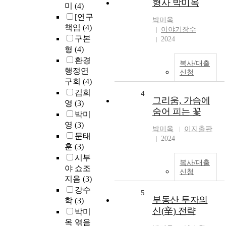
형사 박미옥
미
(4)
[연구
박미옥
책임
(4)
이야기장수
구본
2024
형
(4)
환경
복사/대출
행정연
신청
구회
(4)
김희
4
그리움, 가슴에
영
(3)
숨어 피는 꽃
박미
영
(3)
박미옥
이지출판
문태
2024
훈
(3)
시부
복사/대출
야 쇼조
신청
지음
(3)
강수
5
부동산 투자의
학
(3)
신(辛) 전략
박미
옥 엮음