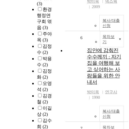
박미옥
넥스웍
(3)
2009
환경
행정연
복사/대출
구회 엮
신청
음
(3)
주야
목차보
6
옥
(3)
기
김정
집안에 감춰진
수
(2)
수수께끼 : 자기
박용
집을 여행해 보
수
(2)
고 싶어하는 사
김정
람들을 위한 안
화
(2)
내서
오영
석
(2)
박미옥
연구사
김경
1990
철
(2)
이길
복사/대출
상
(2)
신청
김수
희
(2)
목차보
7