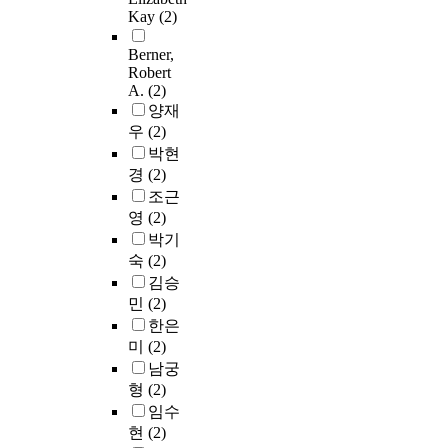
Kay
(2)
Berner,
Robert
A.
(2)
양재
우
(2)
박현
경
(2)
조근
영
(2)
박기
숙
(2)
김승
민
(2)
한은
미
(2)
남궁
형
(2)
임수
현
(2)