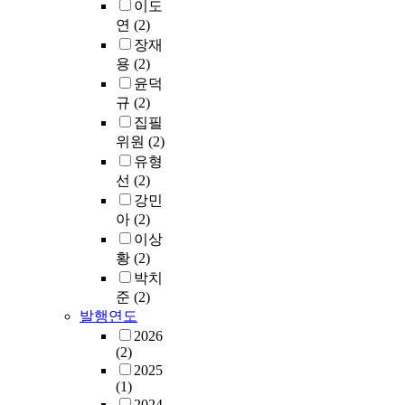
이도
연
(2)
장재
용
(2)
윤덕
규
(2)
집필
위원
(2)
유형
선
(2)
강민
아
(2)
이상
황
(2)
박치
준
(2)
발행연도
2026
(2)
2025
(1)
2024