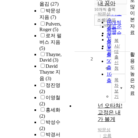
로
정확도
내 꿈아
옮김
(27)
많
순
10개씩 출력
박문성
내림차순
이
인기도
박문성
지음
(7)
본
여우볕
순
조회
10개씩
Pulvers,
자
2009
연도순
출력
Roger
(5)
료
제목순
20개씩
로저 펄
저자순
복
출력
버스 지음
발행기
사/
(5)
30개씩
대
관순
활
Thayne,
출력
출
2
David
(3)
용
50개씩
신
David
도
출력
청
Thayne 지
높
100개씩
음
(3)
은
목
출력
정진영
차
자
(2)
보
료
기
이영철
(2)
넌 오타쳐!
홍세화
교정은 내
(2)
가 볼게
박성수
(2)
박문성
박경서
오름