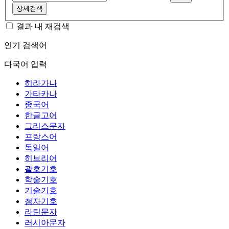
상세검색
결과 내 재검색
인기 검색어
다국어 입력
히라가나
가타카나
중국어
한글고어
그리스문자
프랑스어
독일어
히브리어
괄호기호
학술기호
기술기호
첨자기호
라틴문자
러시아문자