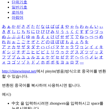
단위기호
일반기호
로마자
아랍어
あ
ぁ
か
が
さ
ざ
た
だ
な
は
ば
ぱ
ま
や
ゃ
ら
わ
ゎ
ん
い
ぃ
き
ぎ
し
じ
ち
ぢ
に
ひ
び
ぴ
み
り
う
ぅ
く
ぐ
す
ず
つ
づ
っ
ぬ
ふ
ぶ
ぷ
む
ゆ
ゅ
る
え
ぇ
け
げ
せ
ぜ
て
で
ね
へ
べ
ぺ
め
れ
お
ぉ
こ
ご
そ
ぞ
と
ど
の
ほ
ぼ
ぽ
も
よ
ょ
ろ
を
ア
ァ
カ
サ
ザ
タ
ダ
ナ
ハ
バ
パ
マ
ヤ
ャ
ラ
ワ
ヮ
ン
イ
ィ
キ
ギ
シ
ジ
チ
ヂ
ニ
ヒ
ビ
ピ
ミ
リ
ウ
ゥ
ク
グ
ス
ズ
ツ
ヅ
ッ
ヌ
フ
ブ
プ
ム
ユ
ュ
ル
エ
ェ
ケ
ゲ
セ
ゼ
テ
デ
ヘ
ベ
ペ
メ
レ
オ
ォ
コ
ゴ
ソ
ゾ
ト
ド
ノ
ホ
ボ
ポ
モ
ヨ
ョ
ロ
ヲ
―
http://chineseinput.net/
에서 pinyin(병음)방식으로 중국어를 변환
할 수 있습니다.
변환된 중국어를 복사하여 사용하시면 됩니다.
예시)
中文 을 입력하시려면
zhongwen
을 입력하시고 space를
누르시면됩니다.