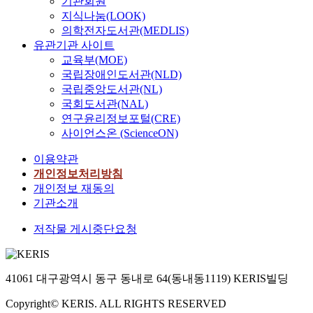
기관회원
지식나눔(LOOK)
의학전자도서관(MEDLIS)
유관기관 사이트
교육부(MOE)
국립장애인도서관(NLD)
국립중앙도서관(NL)
국회도서관(NAL)
연구윤리정보포털(CRE)
사이언스온 (ScienceON)
이용약관
개인정보처리방침
개인정보 재동의
기관소개
저작물 게시중단요청
41061 대구광역시 동구 동내로 64(동내동1119) KERIS빌딩
Copyright© KERIS. ALL RIGHTS RESERVED