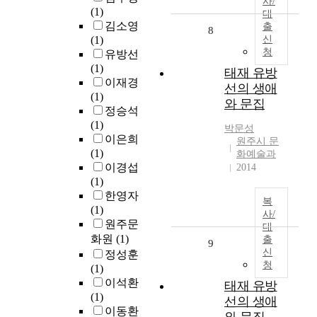
사/
(1)
대
김소영
출
8
(1)
신
청
유방선
(1)
태재 유방
이재경
선의 생애
(1)
와 문집
정승석
(1)
박문성
이은희
원주시 문
(1)
화예술과
이경섭
2014
(1)
한영자
복
(1)
사/
원주문
대
화원
(1)
출
9
신
정성훈
청
(1)
이석환
태재 유방
(1)
선의 생애
이동환