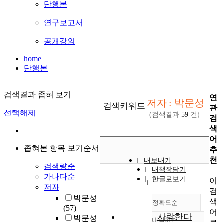
단행본
연구보고서
공개강의
home
단행본
검색결과 좁혀 보기
연
저자 : 박문성
검색키워드
관
선택해제
(검색결과
59
건)
검
색
어
좁혀본 항목 보기순서
추
천
내보내기
검색량순
내책장담기
가나다순
한글로보기
이
1
저자
검
박문성
색
정확도순
(57)
어
사랑한다
박문성
내림차순