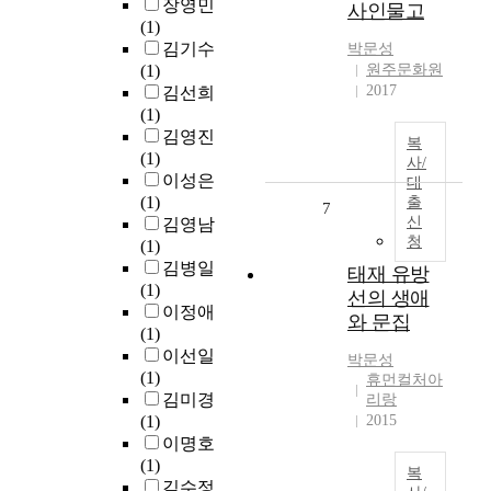
장영민
사인물고
(1)
김기수
박문성
(1)
원주문화원
2017
김선희
(1)
김영진
복
(1)
사/
이성은
대
(1)
출
7
신
김영남
청
(1)
김병일
태재 유방
(1)
선의 생애
이정애
와 문집
(1)
이선일
박문성
(1)
휴먼컬처아
김미경
리랑
(1)
2015
이명호
(1)
복
김수정