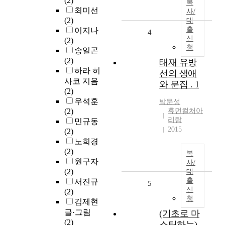
(2)
복
최미선
사/
(2)
대
출
이지나
4
신
(2)
청
송일곤
(2)
태재 유방
하라 히
선의 생애
사코 지음
와 문집 . 1
(2)
우석훈
박문성
(2)
휴먼컬처아
리랑
민규동
2015
(2)
노희경
(2)
복
원구자
사/
(2)
대
출
서진규
5
신
(2)
청
김제현
글·그림
(기초로 마
(2)
스터하는)