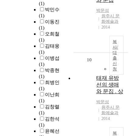
와 문집
(1)
박민수
박문성
(1)
원주시 문
이동진
화예술과
2014
(1)
오희철
(1)
복
김태웅
사/
(1)
대
이병섭
출
10
신
(1)
청
박종현
(1)
태재 유방
최병인
선의 생애
(1)
와 문집 . 상
이난희
(1)
박문성
김창렬
원주시 문
(1)
화예술과
김한석
2014
(1)
윤혜선
복