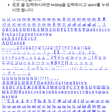
北京 을 입력하시려면
beijing
을 입력하시고 space를 누르
시면 됩니다.
ㅥ
ㅦ
ㅧ
ㅨ
ㅩ
ㅪ
ㅫ
ㅬ
ㅭ
ㅮ
ㅯ
ㅰ
ㅱ
ㅲ
ㅳ
ㅴ
ㅵ
ㅶ
ㅷ
ㅸ
ㅹ
ㅺ
ㅻ
ㅼ
ㅽ
ㅾ
ㅿ
ㆀ
ㆁ
ㆂ
ㆃ
ㆄ
ㆅ
ㆆ
ㆇ
ㆈ
ㆉ
ㆊ
ㆋ
ㆌ
ㆍ
ㆎ
Α
Β
Γ
Δ
Ε
Ζ
Η
Θ
Ι
Κ
Λ
Μ
Ν
Ξ
Ο
Π
Ρ
Σ
Τ
Υ
Φ
Χ
Ψ
Ω
α
β
γ
δ
ε
ζ
η
θ
ι
κ
λ
μ
ν
ξ
ο
π
ρ
σ
τ
υ
φ
χ
ψ
ω
á
à
Á
À
é
è
É
È
ç
Ç
ê
Ä
Ö
Ü
ä
ö
ü
ß
ְ
ֳ
ֲ
ֱ
ָ
ַ
ֵ
ֶ
ִ
ֹ
ּ
ֻ
ׂ
ׁ
ּ
ב
ה
נ
מ
צ
ת
ץ
ש
ד
ג
כ
ע
י
ח
ל
ך
ף
ק
ר
א
ט
ו
ן
ם
פ
‘
’
“
”
〔
〕
〈
〉
「
」
『
』
【
】
＂
（
）
［
］
｛
｝
±
×
÷
≠
≤
≥
∞
∴
♂
♀
∠
⊥
⌒
∂
∇
≡
≒
≪
≫
√
∽
∝
∵
∫
∬
∈
∋
⊆
⊇
⊂
⊃
∪
∩
∧
∨
￢
⇒
⇔
∀
∃
∮
∑
∏
＋
－
＜
＝
＞
、
。
·
‥
…
¨
〃
―
∥
＼
∼
´
～
ˇ
˘
˝
˚
˙
¸
˛
¡
¿
ː
！
＇
，
．
／
：
；
？
＾
＿
｀
｜
½
⅓
⅔
¼
¾
⅛
⅜
⅝
⅞
¹
²
³
⁴
ⁿ
₁
₂
₃
₄
Æ
Ð
Ħ
Ĳ
Ł
Ø
Œ
Þ
Ŧ
Ŋ
æ
đ
ð
ħ
ı
ĳ
ĸ
ŀ
ł
ø
œ
ß
þ
ŧ
ŋ
ŉ
А
Б
В
Г
Д
Е
Ё
Ж
З
И
Й
К
Л
М
Н
О
П
Р
С
Т
У
Ф
Х
Ц
Ч
Ш
Щ
Ъ
Ы
Ь
Э
Ю
Я
а
б
в
г
д
е
ё
ж
з
и
й
к
л
м
н
о
п
р
с
т
у
ф
х
ц
ч
ш
щ
ъ
ы
ь
э
ю
я
′
″
℃
Å
￠
￡
￥
¤
℉
‰
＄
％
Ｆ
￦
㎕
㎖
㎗
ℓ
㎘
㏄
㎣
㎤
㎥
㎦
㎙
㎚
㎛
㎜
㎝
㎞
㎟
㎠
㎡
㎢
㏊
㎍
㎎
㎏
㏏
㎈
㎉
㏈
㎧
㎨
㎰
㎱
㎲
㎳
㎴
㎵
㎶
㎷
㎸
㎹
㎀
㎁
㎂
㎃
㎄
㎺
㎻
㎽
㎾
㎿
㎐
㎑