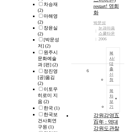
차승재
restart! 영회
(2)
화
마해영
(2)
박문성
장윤실
눈과마음
(2)
스쿨타운
2006
[박문성
저]
(2)
원주시
복
문화예술
사/
대
과 [편]
(2)
출
6
정진영
신
[공]옮김
청
(2)
이토우
목
히로미 지
차
음
(2)
보
기
한국
(1)
한국보
강원감영五
건사회연
百年 : 역대
구원
(1)
강원도관찰