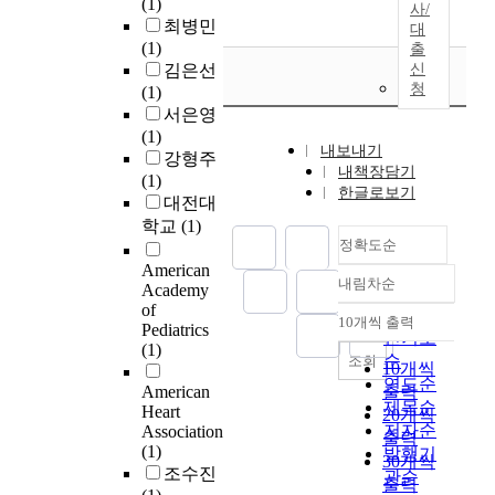
(1)
사/
최병민
대
(1)
출
김은선
신
청
(1)
서은영
(1)
내보내기
강형주
내책장담기
(1)
한글로보기
대전대
학교
(1)
정확도순
American
내림차순
Academy
정확도
of
순
10개씩 출력
Pediatrics
내림차순
인기도
(1)
순
조회
10개씩
연도순
American
출력
제목순
Heart
20개씩
저자순
Association
출력
(1)
발행기
30개씩
조수진
관순
출력