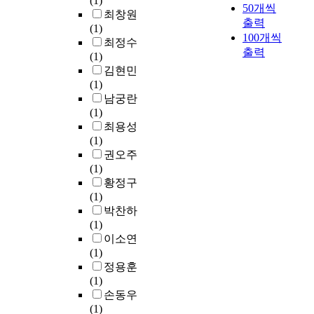
(1)
50개씩
최창원
출력
(1)
100개씩
최정수
출력
(1)
김현민
(1)
남궁란
(1)
최용성
(1)
권오주
(1)
황정구
(1)
박찬하
(1)
이소연
(1)
정용훈
(1)
손동우
(1)