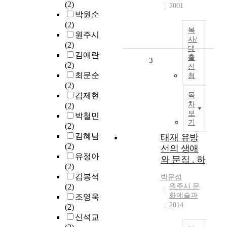
(2)
2001
박원순
(2)
복
원주시
사/
(2)
대
김애란
출
3
(2)
신
최문순
청
(2)
김제현
목
차
(2)
보
박철민
기
(2)
김혜남
태재 유방
(2)
선의 생애
유정아
와 문집 . 하
(2)
김봉석
박문성
(2)
원주시 문
화예술과
조영욱
2014
(2)
신석교