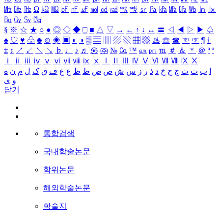
㎒
㎓
㎔
Ω
㏀
㏁
㎊
㎋
㎌
㏖
㏅
㎭
㎮
㎯
㏛
㎩
㎪
㎫
㎬
㏝
㏐
㏓
㏃
㏉
㏜
㏆
§
※
☆
★
○
●
◎
◇
◆
□
■
△
▽
→
←
↑
↓
↔
〓
◁
◀
▷
▶
♤
♠
♡
♥
♧
♣
⊙
◈
▣
◐
◑
▒
▤
▥
▨
▧
▦
▩
♨
☏
☎
☜
☞
¶
†
‡
↕
↗
↙
↖
↘
♭
♩
♪
♬
㉿
㈜
№
㏇
™
㏂
㏘
℡
＃
＆
＊
＠
ª
º
ⅰ
ⅱ
ⅲ
ⅳ
ⅴ
ⅵ
ⅶ
ⅷ
ⅸ
ⅹ
Ⅰ
Ⅱ
Ⅲ
Ⅳ
Ⅴ
Ⅵ
Ⅶ
Ⅷ
Ⅸ
Ⅹ
ا
ب
ت
ث
ج
ح
خ
د
ذ
ر
ز
س
ش
ص
ض
ط
ظ
ع
غ
ف
ق
ک
ل
م
ن
ه
و
ی
닫기
통합검색
국내학술논문
학위논문
해외학술논문
학술지