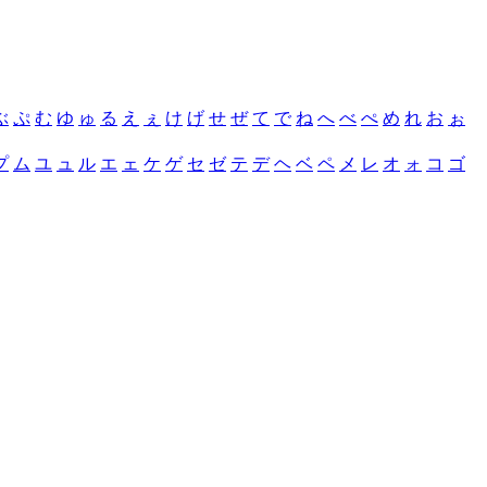
ぶ
ぷ
む
ゆ
ゅ
る
え
ぇ
け
げ
せ
ぜ
て
で
ね
へ
べ
ぺ
め
れ
お
ぉ
プ
ム
ユ
ュ
ル
エ
ェ
ケ
ゲ
セ
ゼ
テ
デ
ヘ
ベ
ペ
メ
レ
オ
ォ
コ
ゴ