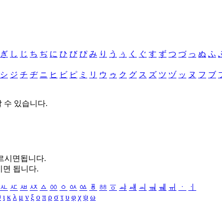
ぎ
し
じ
ち
ぢ
に
ひ
び
ぴ
み
り
う
ぅ
く
ぐ
す
ず
つ
づ
っ
ぬ
ふ
シ
ジ
チ
ヂ
ニ
ヒ
ビ
ピ
ミ
リ
ウ
ゥ
ク
グ
ス
ズ
ツ
ヅ
ッ
ヌ
フ
ブ
할 수 있습니다.
누르시면됩니다.
시면 됩니다.
ㅻ
ㅼ
ㅽ
ㅾ
ㅿ
ㆀ
ㆁ
ㆂ
ㆃ
ㆄ
ㆅ
ㆆ
ㆇ
ㆈ
ㆉ
ㆊ
ㆋ
ㆌ
ㆍ
ㆎ
θ
ι
κ
λ
μ
ν
ξ
ο
π
ρ
σ
τ
υ
φ
χ
ψ
ω