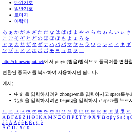
단위기호
일반기호
로마자
아랍어
あ
ぁ
か
が
さ
ざ
た
だ
な
は
ば
ぱ
ま
や
ゃ
ら
わ
ゎ
ん
い
ぃ
き
こ
ご
そ
ぞ
と
ど
の
ほ
ぼ
ぽ
も
よ
ょ
ろ
を
ア
ァ
カ
サ
ザ
タ
ダ
ナ
ハ
バ
パ
マ
ヤ
ャ
ラ
ワ
ヮ
ン
イ
ィ
キ
ギ
ソ
ゾ
ト
ド
ノ
ホ
ボ
ポ
モ
ヨ
ョ
ロ
ヲ
―
http://chineseinput.net/
에서 pinyin(병음)방식으로 중국어를 변환
변환된 중국어를 복사하여 사용하시면 됩니다.
예시)
中文 을 입력하시려면
zhongwen
을 입력하시고 space를
北京 을 입력하시려면
beijing
을 입력하시고 space를 누르
ㅥ
ㅦ
ㅧ
ㅨ
ㅩ
ㅪ
ㅫ
ㅬ
ㅭ
ㅮ
ㅯ
ㅰ
ㅱ
ㅲ
ㅳ
ㅴ
ㅵ
ㅶ
ㅷ
ㅸ
ㅹ
ㅺ
Α
Β
Γ
Δ
Ε
Ζ
Η
Θ
Ι
Κ
Λ
Μ
Ν
Ξ
Ο
Π
Ρ
Σ
Τ
Υ
Φ
Χ
Ψ
Ω
α
β
γ
δ
ε
ζ
η
á
à
Á
À
é
è
É
È
ç
Ç
ê
Ä
Ö
Ü
ä
ö
ü
ß