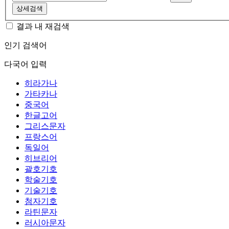
상세검색
결과 내 재검색
인기 검색어
다국어 입력
히라가나
가타카나
중국어
한글고어
그리스문자
프랑스어
독일어
히브리어
괄호기호
학술기호
기술기호
첨자기호
라틴문자
러시아문자