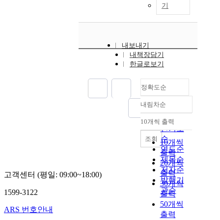
기
내보내기
내책장담기
한글로보기
정확도순
내림차순
정확도
순
10개씩 출력
내림차순
인기도
순
조회
10개씩
연도순
출력
제목순
20개씩
저자순
출력
고객센터 (평일: 09:00~18:00)
발행기
30개씩
관순
1599-3122
출력
50개씩
ARS 번호안내
출력