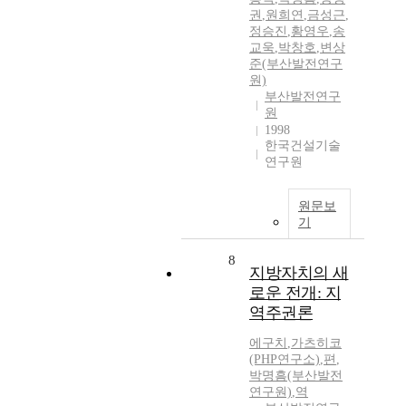
권
,
원희연
,
금성근
,
정승진
,
황영우
,
송
교욱
,
박창호
,
변상
준(부산발전연구
원)
부산발전연구
원
1998
한국건설기술
연구원
원문보
기
8
지방자치의 새
로운 전개: 지
역주권론
에구치
,
가츠히코
(PHP연구소)
,
편
,
박명흠(부산발전
연구원)
,
역