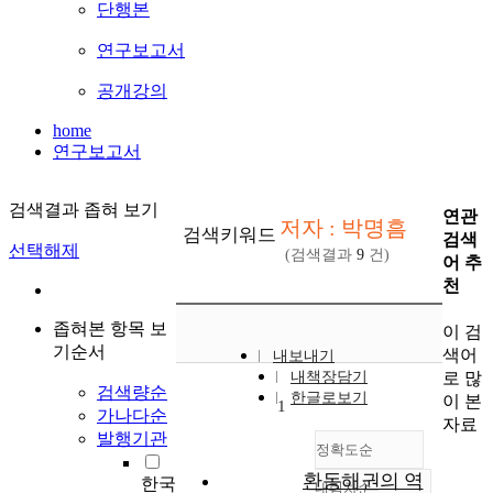
단행본
연구보고서
공개강의
home
연구보고서
검색결과 좁혀 보기
연관
저자 : 박명흠
검색키워드
검색
선택해제
(검색결과
9
건)
어 추
천
좁혀본 항목 보
이 검
기순서
색어
내보내기
로 많
내책장담기
검색량순
한글로보기
이 본
1
가나다순
자료
발행기관
정확도순
환동해권의 역
한국
내림차순