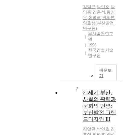
김일곤
,
박인호
,
박
명흠
,
김홍석
,
황영
우
,
이명권
,
원희연
,
양호성(부산발전
연구원)
부산발전연구
원
1996
한국건설기술
연구원
원문보
기
7
21세기 부산,
사회의 활력과
문화의 번영:
부산발전 그랜
드디자인 III
김일곤
,
박인호
,
김
홍석
,
박명흠
,
양성