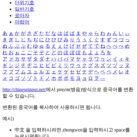
단위기호
일반기호
로마자
아랍어
あ
ぁ
か
が
さ
ざ
た
だ
な
は
ば
ぱ
ま
や
ゃ
ら
わ
ゎ
ん
い
ぃ
き
ぎ
し
じ
ち
ぢ
に
ひ
び
ぴ
み
り
う
ぅ
く
ぐ
す
ず
つ
づ
っ
ぬ
ふ
ぶ
ぷ
む
ゆ
ゅ
る
え
ぇ
け
げ
せ
ぜ
て
で
ね
へ
べ
ぺ
め
れ
お
ぉ
こ
ご
そ
ぞ
と
ど
の
ほ
ぼ
ぽ
も
よ
ょ
ろ
を
ア
ァ
カ
サ
ザ
タ
ダ
ナ
ハ
バ
パ
マ
ヤ
ャ
ラ
ワ
ヮ
ン
イ
ィ
キ
ギ
シ
ジ
チ
ヂ
ニ
ヒ
ビ
ピ
ミ
リ
ウ
ゥ
ク
グ
ス
ズ
ツ
ヅ
ッ
ヌ
フ
ブ
プ
ム
ユ
ュ
ル
エ
ェ
ケ
ゲ
セ
ゼ
テ
デ
ヘ
ベ
ペ
メ
レ
オ
ォ
コ
ゴ
ソ
ゾ
ト
ド
ノ
ホ
ボ
ポ
モ
ヨ
ョ
ロ
ヲ
―
http://chineseinput.net/
에서 pinyin(병음)방식으로 중국어를 변환
할 수 있습니다.
변환된 중국어를 복사하여 사용하시면 됩니다.
예시)
中文 을 입력하시려면
zhongwen
을 입력하시고 space를
누르시면됩니다.