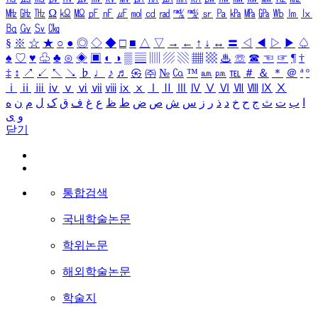
㎒
㎓
㎔
Ω
㏀
㏁
㎊
㎋
㎌
㏖
㏅
㎭
㎮
㎯
㏛
㎩
㎪
㎫
㎬
㏝
㏐
㏓
㏃
㏉
㏜
㏆
§
※
☆
★
○
●
◎
◇
◆
□
■
△
▽
→
←
↑
↓
↔
〓
◁
◀
▷
▶
♤
♠
♡
♥
♧
♣
⊙
◈
▣
◐
◑
▒
▤
▥
▨
▧
▦
▩
♨
☏
☎
☜
☞
¶
†
‡
↕
↗
↙
↖
↘
♭
♩
♪
♬
㉿
㈜
№
㏇
™
㏂
㏘
℡
＃
＆
＊
＠
ª
º
ⅰ
ⅱ
ⅲ
ⅳ
ⅴ
ⅵ
ⅶ
ⅷ
ⅸ
ⅹ
Ⅰ
Ⅱ
Ⅲ
Ⅳ
Ⅴ
Ⅵ
Ⅶ
Ⅷ
Ⅸ
Ⅹ
ا
ب
ت
ث
ج
ح
خ
د
ذ
ر
ز
س
ش
ص
ض
ط
ظ
ع
غ
ف
ق
ک
ل
م
ن
ه
و
ی
닫기
통합검색
국내학술논문
학위논문
해외학술논문
학술지