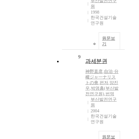
부산발전연구
원
1998
한국건설기술
연구원
원문보
기
9
과세분권
神野直彦
,
自治·分
權ジャ一ナリス
トの會
,
편저
,
양진
우
,
박명흠(부산발
전연구원)
,
번역
부산발전연구
원
2004
한국건설기술
연구원
원문보