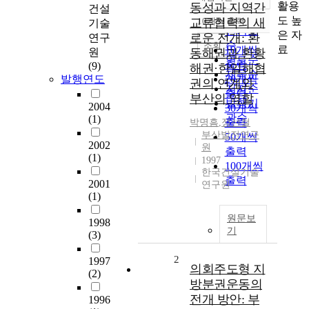
정확도
활용
동성과 지역간
건설
순
도 높
교류협력의 새
10개씩 출력
기술
내림차순
인기도
은 자
로운 전개: 환
연구
순
조회
료
10개씩
원
동해권과 환황
연도순
출력
(9)
해권·한일해협
제목순
발행연도
20개씩
권의 연계와
저자순
출력
부산의 역할
발행기
2004
30개씩
관순
(1)
출력
박명흠
,
정선철
부산발전연구
50개씩
2002
원
출력
(1)
1997
100개씩
한국건설기술
출력
2001
연구원
(1)
원문보
1998
기
(3)
2
1997
의회주도형 지
(2)
방분권운동의
전개 방안: 부
1996