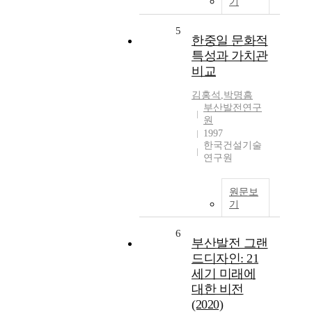
기
5
한중일 문화적
특성과 가치관
비교
김홍석
,
박명흠
부산발전연구
원
1997
한국건설기술
연구원
원문보
기
6
부산발전 그랜
드디자인: 21
세기 미래에
대한 비전
(2020)