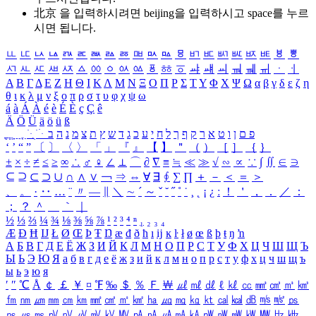
北京 을 입력하시려면
beijing
을 입력하시고 space를 누르
시면 됩니다.
ㅥ
ㅦ
ㅧ
ㅨ
ㅩ
ㅪ
ㅫ
ㅬ
ㅭ
ㅮ
ㅯ
ㅰ
ㅱ
ㅲ
ㅳ
ㅴ
ㅵ
ㅶ
ㅷ
ㅸ
ㅹ
ㅺ
ㅻ
ㅼ
ㅽ
ㅾ
ㅿ
ㆀ
ㆁ
ㆂ
ㆃ
ㆄ
ㆅ
ㆆ
ㆇ
ㆈ
ㆉ
ㆊ
ㆋ
ㆌ
ㆍ
ㆎ
Α
Β
Γ
Δ
Ε
Ζ
Η
Θ
Ι
Κ
Λ
Μ
Ν
Ξ
Ο
Π
Ρ
Σ
Τ
Υ
Φ
Χ
Ψ
Ω
α
β
γ
δ
ε
ζ
η
θ
ι
κ
λ
μ
ν
ξ
ο
π
ρ
σ
τ
υ
φ
χ
ψ
ω
á
à
Á
À
é
è
É
È
ç
Ç
ê
Ä
Ö
Ü
ä
ö
ü
ß
ְ
ֳ
ֲ
ֱ
ָ
ַ
ֵ
ֶ
ִ
ֹ
ּ
ֻ
ׂ
ׁ
ּ
ב
ה
נ
מ
צ
ת
ץ
ש
ד
ג
כ
ע
י
ח
ל
ך
ף
ק
ר
א
ט
ו
ן
ם
פ
‘
’
“
”
〔
〕
〈
〉
「
」
『
』
【
】
＂
（
）
［
］
｛
｝
±
×
÷
≠
≤
≥
∞
∴
♂
♀
∠
⊥
⌒
∂
∇
≡
≒
≪
≫
√
∽
∝
∵
∫
∬
∈
∋
⊆
⊇
⊂
⊃
∪
∩
∧
∨
￢
⇒
⇔
∀
∃
∮
∑
∏
＋
－
＜
＝
＞
、
。
·
‥
…
¨
〃
―
∥
＼
∼
´
～
ˇ
˘
˝
˚
˙
¸
˛
¡
¿
ː
！
＇
，
．
／
：
；
？
＾
＿
｀
｜
½
⅓
⅔
¼
¾
⅛
⅜
⅝
⅞
¹
²
³
⁴
ⁿ
₁
₂
₃
₄
Æ
Ð
Ħ
Ĳ
Ł
Ø
Œ
Þ
Ŧ
Ŋ
æ
đ
ð
ħ
ı
ĳ
ĸ
ŀ
ł
ø
œ
ß
þ
ŧ
ŋ
ŉ
А
Б
В
Г
Д
Е
Ё
Ж
З
И
Й
К
Л
М
Н
О
П
Р
С
Т
У
Ф
Х
Ц
Ч
Ш
Щ
Ъ
Ы
Ь
Э
Ю
Я
а
б
в
г
д
е
ё
ж
з
и
й
к
л
м
н
о
п
р
с
т
у
ф
х
ц
ч
ш
щ
ъ
ы
ь
э
ю
я
′
″
℃
Å
￠
￡
￥
¤
℉
‰
＄
％
Ｆ
￦
㎕
㎖
㎗
ℓ
㎘
㏄
㎣
㎤
㎥
㎦
㎙
㎚
㎛
㎜
㎝
㎞
㎟
㎠
㎡
㎢
㏊
㎍
㎎
㎏
㏏
㎈
㎉
㏈
㎧
㎨
㎰
㎱
㎲
㎳
㎴
㎵
㎶
㎷
㎸
㎹
㎀
㎁
㎂
㎃
㎄
㎺
㎻
㎽
㎾
㎿
㎐
㎑