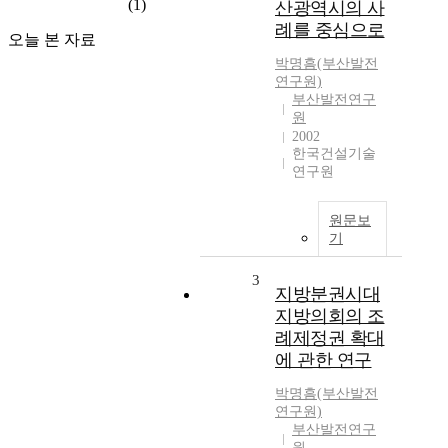
(1)
산광역시의 사
례를 중심으로
오늘 본 자료
박명흠(부산발전
연구원)
부산발전연구
원
2002
한국건설기술
연구원
원문보
기
3
지방분권시대
지방의회의 조
례제정권 확대
에 관한 연구
박명흠(부산발전
연구원)
부산발전연구
원