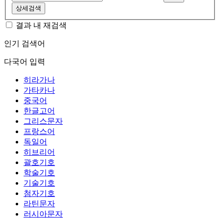
상세검색
결과 내 재검색
인기 검색어
다국어 입력
히라가나
가타카나
중국어
한글고어
그리스문자
프랑스어
독일어
히브리어
괄호기호
학술기호
기술기호
첨자기호
라틴문자
러시아문자