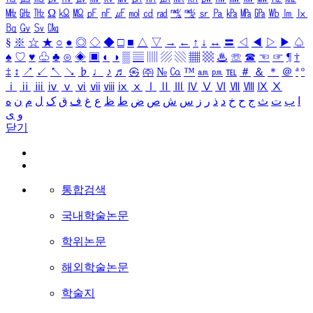
㎒
㎓
㎔
Ω
㏀
㏁
㎊
㎋
㎌
㏖
㏅
㎭
㎮
㎯
㏛
㎩
㎪
㎫
㎬
㏝
㏐
㏓
㏃
㏉
㏜
㏆
§
※
☆
★
○
●
◎
◇
◆
□
■
△
▽
→
←
↑
↓
↔
〓
◁
◀
▷
▶
♤
♠
♡
♥
♧
♣
⊙
◈
▣
◐
◑
▒
▤
▥
▨
▧
▦
▩
♨
☏
☎
☜
☞
¶
†
‡
↕
↗
↙
↖
↘
♭
♩
♪
♬
㉿
㈜
№
㏇
™
㏂
㏘
℡
＃
＆
＊
＠
ª
º
ⅰ
ⅱ
ⅲ
ⅳ
ⅴ
ⅵ
ⅶ
ⅷ
ⅸ
ⅹ
Ⅰ
Ⅱ
Ⅲ
Ⅳ
Ⅴ
Ⅵ
Ⅶ
Ⅷ
Ⅸ
Ⅹ
ا
ب
ت
ث
ج
ح
خ
د
ذ
ر
ز
س
ش
ص
ض
ط
ظ
ع
غ
ف
ق
ک
ل
م
ن
ه
و
ی
닫기
통합검색
국내학술논문
학위논문
해외학술논문
학술지