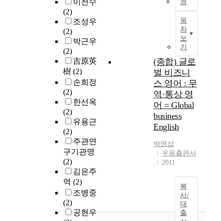
이천수
청
(2)
목
조성우
차
(2)
보
박근우
기
(2)
吉原英
(종합) 글로
樹
(2)
벌 비즈니
손희정
스 영어 : 무
(2)
역·통상 영
한선옥
어 = Global
(2)
business
유용근
English
(2)
주관연
박명섭
구기관명
우용출판사
(2)
2011
김은주
역
(2)
복
조병중
사/
(2)
대
공현우
출