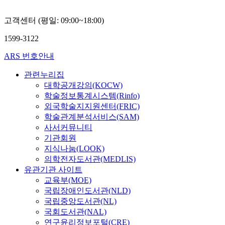
고객센터 (평일: 09:00~18:00)
1599-3122
ARS 번호안내
관련누리집
대학공개강의(KOCW)
학술정보통계시스템(Rinfo)
외국학술지지원센터(FRIC)
학술관계분석서비스(SAM)
사서커뮤니티
기관회원
지식나눔(LOOK)
의학전자도서관(MEDLIS)
유관기관 사이트
교육부(MOE)
국립장애인도서관(NLD)
국립중앙도서관(NL)
국회도서관(NAL)
연구윤리정보포털(CRE)