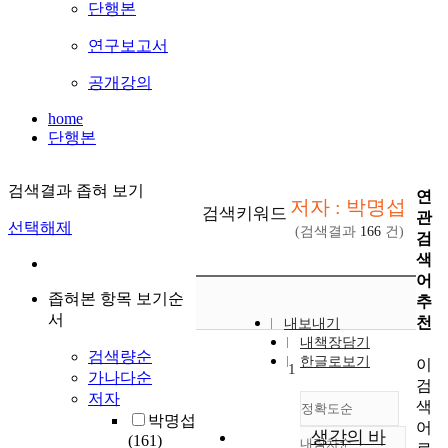
단행본
연구보고서
공개강의
home
단행본
검색결과 좁혀 보기
연
저자 : 박명섭
검색키워드
관
선택해제
(검색결과
166
건)
검
색
어
좁혀본 항목 보기순
추
서
천
내보내기
내책장담기
검색량순
한글로보기
이
1
가나다순
검
저자
색
정확도순
박명섭
어
생각의 바
(161)
내림차순