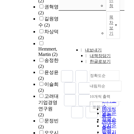
(2)
신
청
권혁영
(2)
목
길원영
차
수
(2)
보
차상덕
기
(2)
Hemmert,
내보내기
Martin
(2)
내책장담기
송정한
한글로보기
(2)
윤성윤
정확도순
(2)
이슬희
내림차순
정확도
(2)
순
고려대
10개씩 출력
내림차순
인기도
기업경영
순
조회
연구원
10개씩
연도순
(2)
출력
제목순
문정빈
20개씩
저자순
(2)
출력
발행기
오오시