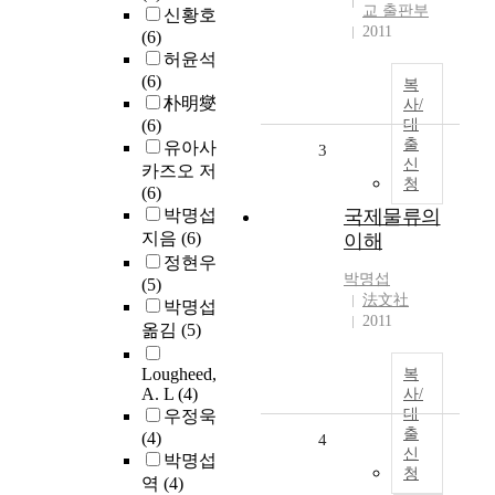
교 출판부
신황호
2011
(6)
허윤석
(6)
복
朴明燮
사/
(6)
대
출
유아사
3
신
카즈오 저
청
(6)
박명섭
국제물류의
지음
(6)
이해
정현우
박명섭
(5)
法文社
박명섭
2011
옮김
(5)
Lougheed,
복
A. L
(4)
사/
대
우정욱
출
(4)
4
신
박명섭
청
역
(4)