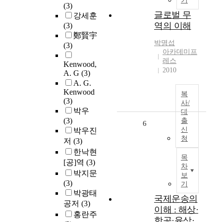
기
(3)
글로벌 무
강세훈
역의 이해
(3)
鄭賢宇
박명섭
(3)
아카데미프
레스
Kenwood,
2010
A. G
(3)
A. G.
Kenwood
복
(3)
사/
박우
대
(3)
출
6
신
박우진
청
저
(3)
한낙현
목
[공]역
(3)
차
박지문
보
(3)
기
박광태
국제운송의
공저
(3)
이해 : 해상·
홍란주
항공·육상·