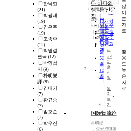
로
정확도
다 바다의
한낙현
많
순
10개씩 출력
생각 : 산문
(21)
내림차순
이
인기도
박광태
집
본
순
조회
(19)
10개씩
자
연도순
박명섭
김은주
출력
료
제목순
法文社
(19)
20개씩
2021
저자순
조종주
출력
발행기
(12)
30개씩
관순
박명섭
활
복
출력
편곡
(12)
사/
용
50개씩
대
박명섭
도
출력
출
2
저
(9)
높
100개씩
신
朴明燮
은
출력
청
譯
(8)
자
김대기
료
목
(7)
차
보
황규승
기
(7)
임호순
国际物流论
(7)
박우진
朴明燮
성균관대학
(6)