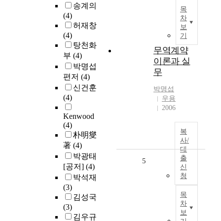
송계의
목
(4)
차
허재창
보
(4)
기
탕천화
무역계약
부
(4)
이론과 실
박명섭
무
편저
(4)
신건훈
박명섭
(4)
우용
2006
Kenwood
(4)
복
朴明燮
사/
著
(4)
대
박광태
출
5
[공저]
(4)
신
청
박석재
(3)
목
김성국
차
(3)
보
김우규