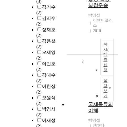
(3)
복합운송
김기수
(2)
박명섭
김익수
이앤비플러
(2)
스
정재호
2010
(2)
김용철
복
(2)
사/
오세영
대
(2)
출
7
이민호
신
(2)
청
김대수
(2)
목
차
이한상
보
(2)
기
오원석
(2)
국제물류의
박경서
이해
(2)
이재성
박명섭
(2)
法文社