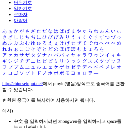
단위기호
일반기호
로마자
아랍어
あ
ぁ
か
が
さ
ざ
た
だ
な
は
ば
ぱ
ま
や
ゃ
ら
わ
ゎ
ん
い
ぃ
き
ぎ
し
じ
ち
ぢ
に
ひ
び
ぴ
み
り
う
ぅ
く
ぐ
す
ず
つ
づ
っ
ぬ
ふ
ぶ
ぷ
む
ゆ
ゅ
る
え
ぇ
け
げ
せ
ぜ
て
で
ね
へ
べ
ぺ
め
れ
お
ぉ
こ
ご
そ
ぞ
と
ど
の
ほ
ぼ
ぽ
も
よ
ょ
ろ
を
ア
ァ
カ
サ
ザ
タ
ダ
ナ
ハ
バ
パ
マ
ヤ
ャ
ラ
ワ
ヮ
ン
イ
ィ
キ
ギ
シ
ジ
チ
ヂ
ニ
ヒ
ビ
ピ
ミ
リ
ウ
ゥ
ク
グ
ス
ズ
ツ
ヅ
ッ
ヌ
フ
ブ
プ
ム
ユ
ュ
ル
エ
ェ
ケ
ゲ
セ
ゼ
テ
デ
ヘ
ベ
ペ
メ
レ
オ
ォ
コ
ゴ
ソ
ゾ
ト
ド
ノ
ホ
ボ
ポ
モ
ヨ
ョ
ロ
ヲ
―
http://chineseinput.net/
에서 pinyin(병음)방식으로 중국어를 변환
할 수 있습니다.
변환된 중국어를 복사하여 사용하시면 됩니다.
예시)
中文 을 입력하시려면
zhongwen
을 입력하시고 space를
누르시면됩니다.