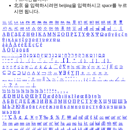
北京 을 입력하시려면
beijing
을 입력하시고 space를 누르
시면 됩니다.
ㅥ
ㅦ
ㅧ
ㅨ
ㅩ
ㅪ
ㅫ
ㅬ
ㅭ
ㅮ
ㅯ
ㅰ
ㅱ
ㅲ
ㅳ
ㅴ
ㅵ
ㅶ
ㅷ
ㅸ
ㅹ
ㅺ
ㅻ
ㅼ
ㅽ
ㅾ
ㅿ
ㆀ
ㆁ
ㆂ
ㆃ
ㆄ
ㆅ
ㆆ
ㆇ
ㆈ
ㆉ
ㆊ
ㆋ
ㆌ
ㆍ
ㆎ
Α
Β
Γ
Δ
Ε
Ζ
Η
Θ
Ι
Κ
Λ
Μ
Ν
Ξ
Ο
Π
Ρ
Σ
Τ
Υ
Φ
Χ
Ψ
Ω
α
β
γ
δ
ε
ζ
η
θ
ι
κ
λ
μ
ν
ξ
ο
π
ρ
σ
τ
υ
φ
χ
ψ
ω
á
à
Á
À
é
è
É
È
ç
Ç
ê
Ä
Ö
Ü
ä
ö
ü
ß
ְ
ֳ
ֲ
ֱ
ָ
ַ
ֵ
ֶ
ִ
ֹ
ּ
ֻ
ׂ
ׁ
ּ
ב
ה
נ
מ
צ
ת
ץ
ש
ד
ג
כ
ע
י
ח
ל
ך
ף
ק
ר
א
ט
ו
ן
ם
פ
‘
’
“
”
〔
〕
〈
〉
「
」
『
』
【
】
＂
（
）
［
］
｛
｝
±
×
÷
≠
≤
≥
∞
∴
♂
♀
∠
⊥
⌒
∂
∇
≡
≒
≪
≫
√
∽
∝
∵
∫
∬
∈
∋
⊆
⊇
⊂
⊃
∪
∩
∧
∨
￢
⇒
⇔
∀
∃
∮
∑
∏
＋
－
＜
＝
＞
、
。
·
‥
…
¨
〃
―
∥
＼
∼
´
～
ˇ
˘
˝
˚
˙
¸
˛
¡
¿
ː
！
＇
，
．
／
：
；
？
＾
＿
｀
｜
½
⅓
⅔
¼
¾
⅛
⅜
⅝
⅞
¹
²
³
⁴
ⁿ
₁
₂
₃
₄
Æ
Ð
Ħ
Ĳ
Ł
Ø
Œ
Þ
Ŧ
Ŋ
æ
đ
ð
ħ
ı
ĳ
ĸ
ŀ
ł
ø
œ
ß
þ
ŧ
ŋ
ŉ
А
Б
В
Г
Д
Е
Ё
Ж
З
И
Й
К
Л
М
Н
О
П
Р
С
Т
У
Ф
Х
Ц
Ч
Ш
Щ
Ъ
Ы
Ь
Э
Ю
Я
а
б
в
г
д
е
ё
ж
з
и
й
к
л
м
н
о
п
р
с
т
у
ф
х
ц
ч
ш
щ
ъ
ы
ь
э
ю
я
′
″
℃
Å
￠
￡
￥
¤
℉
‰
＄
％
Ｆ
￦
㎕
㎖
㎗
ℓ
㎘
㏄
㎣
㎤
㎥
㎦
㎙
㎚
㎛
㎜
㎝
㎞
㎟
㎠
㎡
㎢
㏊
㎍
㎎
㎏
㏏
㎈
㎉
㏈
㎧
㎨
㎰
㎱
㎲
㎳
㎴
㎵
㎶
㎷
㎸
㎹
㎀
㎁
㎂
㎃
㎄
㎺
㎻
㎽
㎾
㎿
㎐
㎑