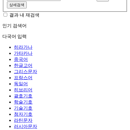
상세검색
결과 내 재검색
인기 검색어
다국어 입력
히라가나
가타카나
중국어
한글고어
그리스문자
프랑스어
독일어
히브리어
괄호기호
학술기호
기술기호
첨자기호
라틴문자
러시아문자