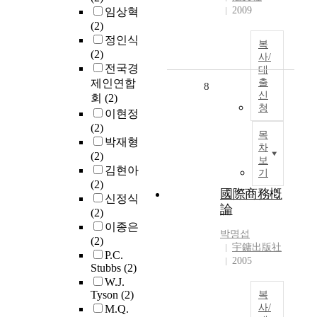
2009
임상혁
(2)
정인식
복
(2)
사/
전국경
대
제인연합
출
8
신
회
(2)
청
이현정
(2)
목
박재형
차
(2)
보
김현아
기
(2)
國際商務槪
신정식
論
(2)
이종은
박명섭
(2)
宇鏞出版社
P.C.
2005
Stubbs
(2)
W.J.
Tyson
(2)
복
사/
M.Q.