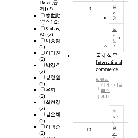
대
Dalvi [공
출
저]
(2)
9
신
姜世勳
청
[공역]
(2)
Stubbs,
목
P.C
(2)
차
이승범
보
(2)
기
이미진
국제상무 =
(2)
International
박경호
commerce
(2)
강형원
박명섭
(2)
아카데미프
유혁
레스
(2)
2011
최현경
(2)
복
김은채
사/
(2)
대
이택순
출
10
(2)
신