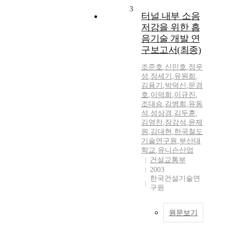
3
터널 내부 소음
저감을 위한 흡
음기술 개발 연
구보고서(최종)
조준호
,
신민호
,
정우
성
,
장세기
,
유원희
,
김용기
,
박덕신
,
문경
호
,
이덕희
,
이규진
,
조대승
,
김병희
,
유동
석
,
성상경
,
김두훈
,
김영찬
,
장강석
,
윤제
원
,
김대현
,
한국철도
기술연구원
,
부산대
학교
,
유니슨산업
건설교통부
2003
한국건설기술연
구원
원문보기