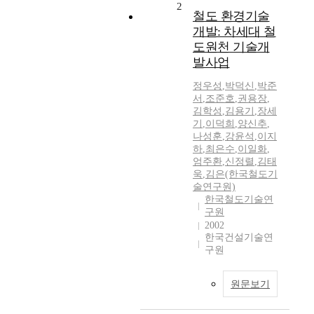
2
철도 환경기술
개발: 차세대 철
도원천 기술개
발사업
정우성
,
박덕신
,
박준
서
,
조준호
,
권용장
,
김학성
,
김용기
,
장세
기
,
이덕희
,
양신추
,
나성훈
,
강윤석
,
이지
하
,
최은수
,
이일화
,
엄주환
,
신정렬
,
김태
욱
,
김은(한국철도기
술연구원)
한국철도기술연
구원
2002
한국건설기술연
구원
원문보기