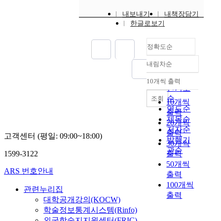
내보내기
내책장담기
한글로보기
정확도순
내림차순
정확도
순
10개씩 출력
내림차순
인기도
순
조회
10개씩
연도순
출력
제목순
20개씩
저자순
출력
고객센터 (평일: 09:00~18:00)
발행기
30개씩
관순
1599-3122
출력
50개씩
ARS 번호안내
출력
100개씩
관련누리집
출력
대학공개강의(KOCW)
학술정보통계시스템(Rinfo)
외국학술지지원센터(FRIC)