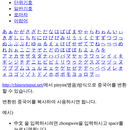
단위기호
일반기호
로마자
아랍어
あ
ぁ
か
が
さ
ざ
た
だ
な
は
ば
ぱ
ま
や
ゃ
ら
わ
ゎ
ん
い
ぃ
き
ぎ
し
じ
ち
ぢ
に
ひ
び
ぴ
み
り
う
ぅ
く
ぐ
す
ず
つ
づ
っ
ぬ
ふ
ぶ
ぷ
む
ゆ
ゅ
る
え
ぇ
け
げ
せ
ぜ
て
で
ね
へ
べ
ぺ
め
れ
お
ぉ
こ
ご
そ
ぞ
と
ど
の
ほ
ぼ
ぽ
も
よ
ょ
ろ
を
ア
ァ
カ
サ
ザ
タ
ダ
ナ
ハ
バ
パ
マ
ヤ
ャ
ラ
ワ
ヮ
ン
イ
ィ
キ
ギ
シ
ジ
チ
ヂ
ニ
ヒ
ビ
ピ
ミ
リ
ウ
ゥ
ク
グ
ス
ズ
ツ
ヅ
ッ
ヌ
フ
ブ
プ
ム
ユ
ュ
ル
エ
ェ
ケ
ゲ
セ
ゼ
テ
デ
ヘ
ベ
ペ
メ
レ
オ
ォ
コ
ゴ
ソ
ゾ
ト
ド
ノ
ホ
ボ
ポ
モ
ヨ
ョ
ロ
ヲ
―
http://chineseinput.net/
에서 pinyin(병음)방식으로 중국어를 변환
할 수 있습니다.
변환된 중국어를 복사하여 사용하시면 됩니다.
예시)
中文 을 입력하시려면
zhongwen
을 입력하시고 space를
누르시면됩니다.