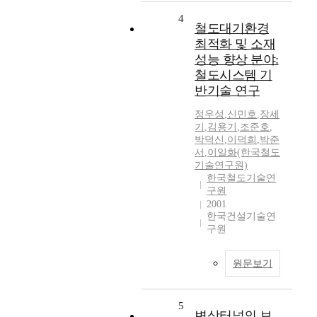
4
철도대기환경
최적화 및 소재
성능 향상 분야:
철도시스템 기
반기술 연구
정우성
,
신민호
,
장세
기
,
김용기
,
조준호
,
박덕신
,
이덕희
,
박준
서
,
이일화(한국철도
기술연구원)
한국철도기술연
구원
2001
한국건설기술연
구원
원문보기
5
변상터널의 보