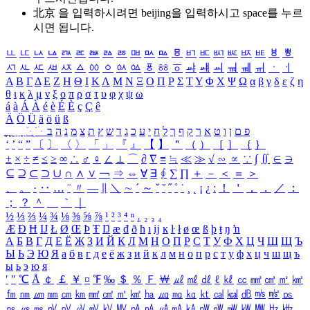
北京 을 입력하시려면
beijing
을 입력하시고 space를 누르
시면 됩니다.
ㅥ
ㅦ
ㅧ
ㅨ
ㅩ
ㅪ
ㅫ
ㅬ
ㅭ
ㅮ
ㅯ
ㅰ
ㅱ
ㅲ
ㅳ
ㅴ
ㅵ
ㅶ
ㅷ
ㅸ
ㅹ
ㅺ
ㅻ
ㅼ
ㅽ
ㅾ
ㅿ
ㆀ
ㆁ
ㆂ
ㆃ
ㆄ
ㆅ
ㆆ
ㆇ
ㆈ
ㆉ
ㆊ
ㆋ
ㆌ
ㆍ
ㆎ
Α
Β
Γ
Δ
Ε
Ζ
Η
Θ
Ι
Κ
Λ
Μ
Ν
Ξ
Ο
Π
Ρ
Σ
Τ
Υ
Φ
Χ
Ψ
Ω
α
β
γ
δ
ε
ζ
η
θ
ι
κ
λ
μ
ν
ξ
ο
π
ρ
σ
τ
υ
φ
χ
ψ
ω
á
à
Á
À
é
è
É
È
ç
Ç
ê
Ä
Ö
Ü
ä
ö
ü
ß
ְ
ֳ
ֲ
ֱ
ָ
ַ
ֵ
ֶ
ִ
ֹ
ּ
ֻ
ׂ
ׁ
ּ
ב
ה
נ
מ
צ
ת
ץ
ש
ד
ג
כ
ע
י
ח
ל
ך
ף
ק
ר
א
ט
ו
ן
ם
פ
‘
’
“
”
〔
〕
〈
〉
「
」
『
』
【
】
＂
（
）
［
］
｛
｝
±
×
÷
≠
≤
≥
∞
∴
♂
♀
∠
⊥
⌒
∂
∇
≡
≒
≪
≫
√
∽
∝
∵
∫
∬
∈
∋
⊆
⊇
⊂
⊃
∪
∩
∧
∨
￢
⇒
⇔
∀
∃
∮
∑
∏
＋
－
＜
＝
＞
、
。
·
‥
…
¨
〃
―
∥
＼
∼
´
～
ˇ
˘
˝
˚
˙
¸
˛
¡
¿
ː
！
＇
，
．
／
：
；
？
＾
＿
｀
｜
½
⅓
⅔
¼
¾
⅛
⅜
⅝
⅞
¹
²
³
⁴
ⁿ
₁
₂
₃
₄
Æ
Ð
Ħ
Ĳ
Ł
Ø
Œ
Þ
Ŧ
Ŋ
æ
đ
ð
ħ
ı
ĳ
ĸ
ŀ
ł
ø
œ
ß
þ
ŧ
ŋ
ŉ
А
Б
В
Г
Д
Е
Ё
Ж
З
И
Й
К
Л
М
Н
О
П
Р
С
Т
У
Ф
Х
Ц
Ч
Ш
Щ
Ъ
Ы
Ь
Э
Ю
Я
а
б
в
г
д
е
ё
ж
з
и
й
к
л
м
н
о
п
р
с
т
у
ф
х
ц
ч
ш
щ
ъ
ы
ь
э
ю
я
′
″
℃
Å
￠
￡
￥
¤
℉
‰
＄
％
Ｆ
￦
㎕
㎖
㎗
ℓ
㎘
㏄
㎣
㎤
㎥
㎦
㎙
㎚
㎛
㎜
㎝
㎞
㎟
㎠
㎡
㎢
㏊
㎍
㎎
㎏
㏏
㎈
㎉
㏈
㎧
㎨
㎰
㎱
㎲
㎳
㎴
㎵
㎶
㎷
㎸
㎹
㎀
㎁
㎂
㎃
㎄
㎺
㎻
㎽
㎾
㎿
㎐
㎑