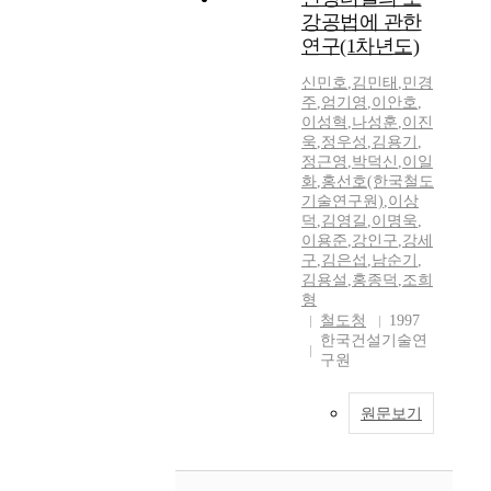
강공법에 관한
연구(1차년도)
신민호
,
김민태
,
민경
주
,
엄기영
,
이안호
,
이성혁
,
나성훈
,
이진
욱
,
정우성
,
김용기
,
정근영
,
박덕신
,
이일
화
,
홍선호(한국철도
기술연구원)
,
이상
덕
,
김영길
,
이명욱
,
이용준
,
강인구
,
강세
구
,
김은섭
,
남순기
,
김용설
,
홍종덕
,
조희
형
철도청
1997
한국건설기술연
구원
원문보기