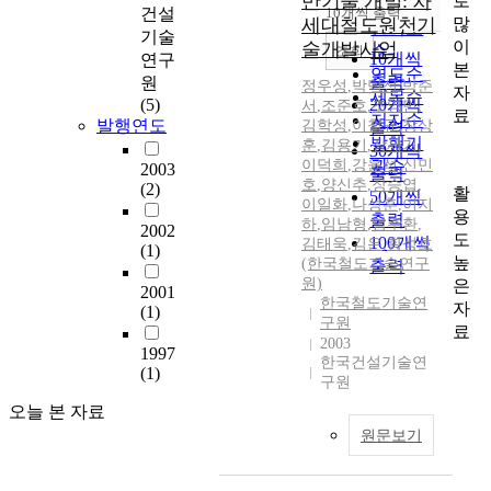
반기술 개발: 차
로
순
건설
10개씩 출력
내림차순
많
세대철도원천기
인기도
기술
이
술개발사업
순
조회
10개씩
연구
본
연도순
출력
원
정우성
,
박덕신
,
박준
자
제목순
(5)
20개씩
서
,
조준호
,
조영민
,
료
저자순
발행연도
김학성
,
이철규
,
창상
출력
발행기
훈
,
김용기
,
장세기
,
30개씩
이덕희
,
강윤석
관순
,
신민
2003
출력
호
,
양신추
,
장승엽
,
(2)
활
50개씩
이일화
,
나성훈
,
이지
용
출력
하
,
임남형
,
엄주환
,
2002
도
100개씩
김태욱
,
김은
,
황성호
(1)
높
(한국철도기술연구
출력
원)
은
2001
한국철도기술연
자
(1)
구원
료
2003
1997
한국건설기술연
(1)
구원
오늘 본 자료
원문보기