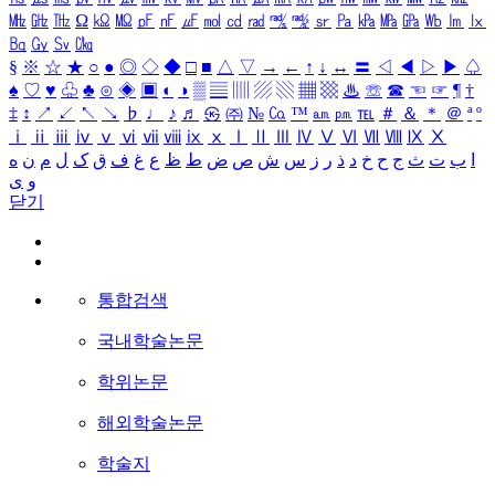
㎒
㎓
㎔
Ω
㏀
㏁
㎊
㎋
㎌
㏖
㏅
㎭
㎮
㎯
㏛
㎩
㎪
㎫
㎬
㏝
㏐
㏓
㏃
㏉
㏜
㏆
§
※
☆
★
○
●
◎
◇
◆
□
■
△
▽
→
←
↑
↓
↔
〓
◁
◀
▷
▶
♤
♠
♡
♥
♧
♣
⊙
◈
▣
◐
◑
▒
▤
▥
▨
▧
▦
▩
♨
☏
☎
☜
☞
¶
†
‡
↕
↗
↙
↖
↘
♭
♩
♪
♬
㉿
㈜
№
㏇
™
㏂
㏘
℡
＃
＆
＊
＠
ª
º
ⅰ
ⅱ
ⅲ
ⅳ
ⅴ
ⅵ
ⅶ
ⅷ
ⅸ
ⅹ
Ⅰ
Ⅱ
Ⅲ
Ⅳ
Ⅴ
Ⅵ
Ⅶ
Ⅷ
Ⅸ
Ⅹ
ا
ب
ت
ث
ج
ح
خ
د
ذ
ر
ز
س
ش
ص
ض
ط
ظ
ع
غ
ف
ق
ک
ل
م
ن
ه
و
ی
닫기
통합검색
국내학술논문
학위논문
해외학술논문
학술지