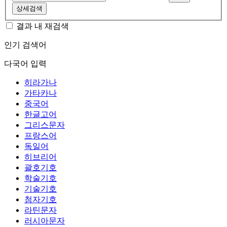
상세검색
결과 내 재검색
인기 검색어
다국어 입력
히라가나
가타카나
중국어
한글고어
그리스문자
프랑스어
독일어
히브리어
괄호기호
학술기호
기술기호
첨자기호
라틴문자
러시아문자