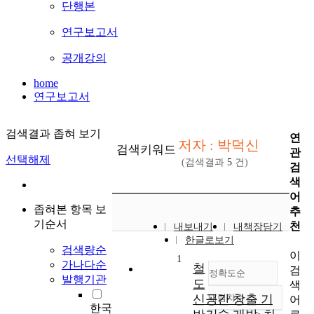
단행본
연구보고서
공개강의
home
연구보고서
검색결과 좁혀 보기
연
저자 : 박덕신
검색키워드
관
선택해제
(검색결과
5
건)
검
색
어
좁혀본 항목 보
추
기순서
천
내보내기
내책장담기
한글로보기
검색량순
이
1
가나다순
철
검
정확도순
발행기관
도
색
신공간 창출 기
내림차순
어
정확도
한국