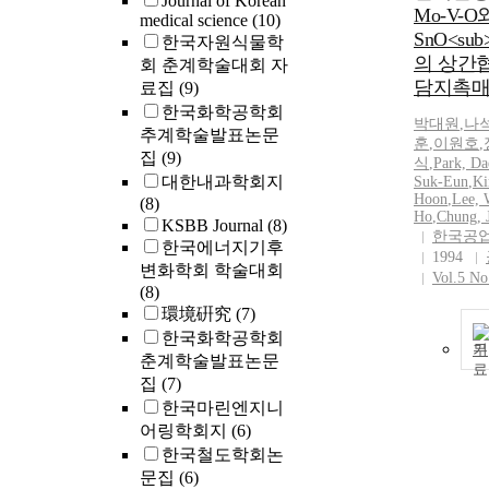
Journal of Korean
Mo-V-O
medical science
(10)
SnO<sub>
한국자원식물학
의 상간협동
회 춘계학술대회 자
담지촉매 
료집
(9)
한국화학공학회
박대원
,
나
추계학술발표논문
훈
,
이원호
,
집
(9)
식
,
Park, D
대한내과학회지
Suk-Eun
,
Ki
Hoon
,
Lee, 
(8)
Ho
,
Chung, 
KSBB Journal
(8)
한국공
한국에너지기후
1994
변화학회 학술대회
Vol.5 No
(8)
環境硏究
(7)
한국화학공학회
기
춘계학술발표논문
집
(7)
한국마린엔지니
어링학회지
(6)
한국철도학회논
문집
(6)