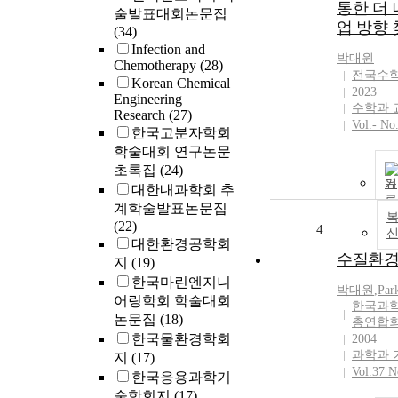
통한 더 
술발표대회논문집
업 방향 
(34)
Infection and
박대원
Chemotherapy
(28)
전국수
Korean Chemical
2023
Engineering
수학과 
Research
(27)
Vol.- No
한국고분자학회
학술대회 연구논문
초록집
(24)
기
대한내과학회 추
계학술발표논문집
복
(22)
4
대한환경공학회
수질환
지
(19)
한국마린엔지니
박대원
,
Par
어링학회 학술대회
한국과
논문집
(18)
총연합
한국물환경학회
2004
과학과 
지
(17)
Vol.37 N
한국응용과학기
술학회지
(17)