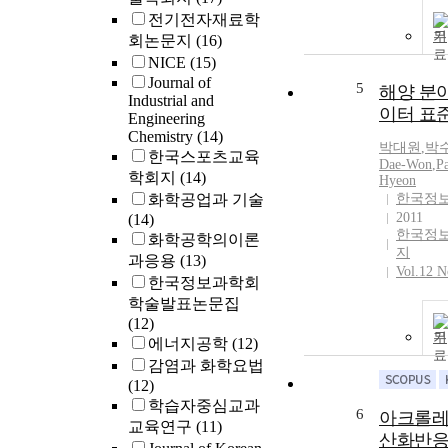
전기전자재료학
기
회논문지
(16)
NICE
(15)
Journal of
5
해양 분
Industrial and
이터 표
Engineering
Chemistry
(14)
박대원
,
박
한국스포츠교육
Dae-Won
,
Pa
학회지
(14)
Hyeon
화학공업과 기술
한국정
2011
(14)
한국정
화학공학의이론
지
과응용
(13)
Vol.12 N
한국정보과학회
학술발표논문집
(12)
기
에너지공학
(12)
감염과 화학요법
(12)
학습자중심교과
6
아크롤레
교육연구
(11)
산화반