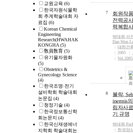
교원교육
(6)
한국자원식물학
7
회원작품 
회 추계학술대회 자
전력공사
료집
(6)
력복합
Korean Chemical
Engineering
박대원
,
이
Research(HWAHAK
Dae-Won
,
L
KONGHA
(5)
대한건
敎員敎育
(5)
2005
유기물자원화
Vol.2005
(5)
Obstetrics &
Gynecology Science
기
(4)
한국조명·전기
설비학회 학술대회
8
볼락, Seba
논문집
(4)
inermi
청정기술
(4)
립자사료
한국정보통신학
기 규명
회논문지
(4)
한국신재생에너
박대원
,
Par
한국양
지학회 학술대회논