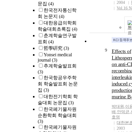
2004
문집
(4)
Vol.16 N
한국전자통신학
회 논문지
(4)
대한응급의학회
기
학술대회초록집
(4)
춘계학술연구발
표회
(4)
哲學硏究
(3)
9
Effects of
Yonsei medical
Lithosper
journal
(3)
on anti-C
추계학술발표회
recombin
(3)
interleuki
한국항공우주학
induced c
회 학술발표회 논문
productio
집
(3)
murine B-
대한전기학회 학
술대회 논문집
(3)
박대원
,
이
한국폐기물자원
배
,
안덕균
,
순환학회 학술대회
호영
(3)
대한본
한국폐기물자원
2003