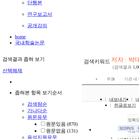
단행본
연구보고서
공개강의
home
국내학술논문
저자 : 박
검색결과 좁혀 보기
검색키워드
(검색결과
1,0
선택해제
무료
기관 내
좁혀본 항목 보기순서
내보내기
검색량순
한글로보기
가나다순
원문유무
정확
원문있음
(870)
원문없음
(131)
내림
음성지원유무