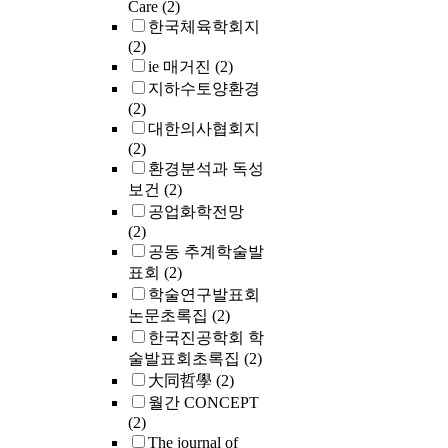
Care
(2)
한국체육학회지
(2)
ie 매거진
(2)
지하수토양환경
(2)
대한의사협회지
(2)
환경분석과 독성
보건
(2)
공업화학전망
(2)
공동 추계학술발
표회
(2)
학술연구발표회
논문초록집
(2)
한국진공학회 학
술발표회초록집
(2)
大同哲學
(2)
월간 CONCEPT
(2)
The journal of