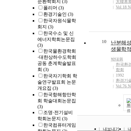
순환학회지
(3)
大韓本
Vol.18 N
폴리머
(3)
환경기술인
(3)
한국자원식물학
회지
(3)
한국수소 및 신
에너지학회논문집
10
난분해
(3)
생물학
한국물환경학회
·대한상하수도학회
박대원
공동 춘계학술발표
한국환
회
(3)
합회
1992
한국자기학회 학
환경기
술연구발표회 논문
Vol.76 N
개요집
(3)
한국항해항만학
회 학술대회논문집
기
(3)
조명·전기설비
학회논문지
(3)
한국컴퓨터게임
내보내기