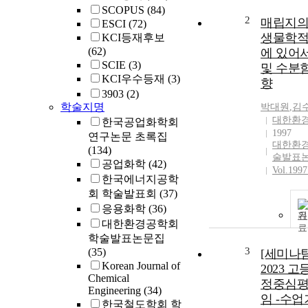
SCOPUS
(84)
2
매립지의
ESCI
(72)
생물학적
KCI등재후보
(62)
에 있어
SCIE
(3)
및 수분
KCI우수등재
(3)
향
3903
(2)
학술지명
박대원
,
김
대한환
한국공업화학회
1997
연구논문 초록집
대한환경
(134)
술발표
공업화학
(42)
Vol.1997
한국에너지공학
회 학술발표회
(37)
응용화학
(36)
기
대한환경공학회
학술발표논문집
3
(35)
[세미나팀
Korean Journal of
2023 
Chemical
정중심평
Engineering
(34)
임 -수
한국철도학회 학