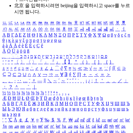
北京 을 입력하시려면
beijing
을 입력하시고 space를 누르
시면 됩니다.
ㅥ
ㅦ
ㅧ
ㅨ
ㅩ
ㅪ
ㅫ
ㅬ
ㅭ
ㅮ
ㅯ
ㅰ
ㅱ
ㅲ
ㅳ
ㅴ
ㅵ
ㅶ
ㅷ
ㅸ
ㅹ
ㅺ
ㅻ
ㅼ
ㅽ
ㅾ
ㅿ
ㆀ
ㆁ
ㆂ
ㆃ
ㆄ
ㆅ
ㆆ
ㆇ
ㆈ
ㆉ
ㆊ
ㆋ
ㆌ
ㆍ
ㆎ
Α
Β
Γ
Δ
Ε
Ζ
Η
Θ
Ι
Κ
Λ
Μ
Ν
Ξ
Ο
Π
Ρ
Σ
Τ
Υ
Φ
Χ
Ψ
Ω
α
β
γ
δ
ε
ζ
η
θ
ι
κ
λ
μ
ν
ξ
ο
π
ρ
σ
τ
υ
φ
χ
ψ
ω
á
à
Á
À
é
è
É
È
ç
Ç
ê
Ä
Ö
Ü
ä
ö
ü
ß
ְ
ֳ
ֲ
ֱ
ָ
ַ
ֵ
ֶ
ִ
ֹ
ּ
ֻ
ׂ
ׁ
ּ
ב
ה
נ
מ
צ
ת
ץ
ש
ד
ג
כ
ע
י
ח
ל
ך
ף
ק
ר
א
ט
ו
ן
ם
פ
‘
’
“
”
〔
〕
〈
〉
「
」
『
』
【
】
＂
（
）
［
］
｛
｝
±
×
÷
≠
≤
≥
∞
∴
♂
♀
∠
⊥
⌒
∂
∇
≡
≒
≪
≫
√
∽
∝
∵
∫
∬
∈
∋
⊆
⊇
⊂
⊃
∪
∩
∧
∨
￢
⇒
⇔
∀
∃
∮
∑
∏
＋
－
＜
＝
＞
、
。
·
‥
…
¨
〃
―
∥
＼
∼
´
～
ˇ
˘
˝
˚
˙
¸
˛
¡
¿
ː
！
＇
，
．
／
：
；
？
＾
＿
｀
｜
½
⅓
⅔
¼
¾
⅛
⅜
⅝
⅞
¹
²
³
⁴
ⁿ
₁
₂
₃
₄
Æ
Ð
Ħ
Ĳ
Ł
Ø
Œ
Þ
Ŧ
Ŋ
æ
đ
ð
ħ
ı
ĳ
ĸ
ŀ
ł
ø
œ
ß
þ
ŧ
ŋ
ŉ
А
Б
В
Г
Д
Е
Ё
Ж
З
И
Й
К
Л
М
Н
О
П
Р
С
Т
У
Ф
Х
Ц
Ч
Ш
Щ
Ъ
Ы
Ь
Э
Ю
Я
а
б
в
г
д
е
ё
ж
з
и
й
к
л
м
н
о
п
р
с
т
у
ф
х
ц
ч
ш
щ
ъ
ы
ь
э
ю
я
′
″
℃
Å
￠
￡
￥
¤
℉
‰
＄
％
Ｆ
￦
㎕
㎖
㎗
ℓ
㎘
㏄
㎣
㎤
㎥
㎦
㎙
㎚
㎛
㎜
㎝
㎞
㎟
㎠
㎡
㎢
㏊
㎍
㎎
㎏
㏏
㎈
㎉
㏈
㎧
㎨
㎰
㎱
㎲
㎳
㎴
㎵
㎶
㎷
㎸
㎹
㎀
㎁
㎂
㎃
㎄
㎺
㎻
㎽
㎾
㎿
㎐
㎑