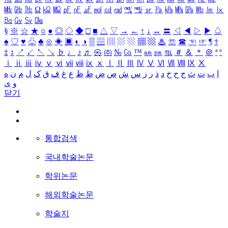
㎒
㎓
㎔
Ω
㏀
㏁
㎊
㎋
㎌
㏖
㏅
㎭
㎮
㎯
㏛
㎩
㎪
㎫
㎬
㏝
㏐
㏓
㏃
㏉
㏜
㏆
§
※
☆
★
○
●
◎
◇
◆
□
■
△
▽
→
←
↑
↓
↔
〓
◁
◀
▷
▶
♤
♠
♡
♥
♧
♣
⊙
◈
▣
◐
◑
▒
▤
▥
▨
▧
▦
▩
♨
☏
☎
☜
☞
¶
†
‡
↕
↗
↙
↖
↘
♭
♩
♪
♬
㉿
㈜
№
㏇
™
㏂
㏘
℡
＃
＆
＊
＠
ª
º
ⅰ
ⅱ
ⅲ
ⅳ
ⅴ
ⅵ
ⅶ
ⅷ
ⅸ
ⅹ
Ⅰ
Ⅱ
Ⅲ
Ⅳ
Ⅴ
Ⅵ
Ⅶ
Ⅷ
Ⅸ
Ⅹ
ا
ب
ت
ث
ج
ح
خ
د
ذ
ر
ز
س
ش
ص
ض
ط
ظ
ع
غ
ف
ق
ک
ل
م
ن
ه
و
ی
닫기
통합검색
국내학술논문
학위논문
해외학술논문
학술지