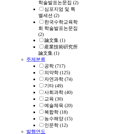
학술발표논문집
(2)
심포지엄 및 특
별세션
(2)
한국수학교육학
회 학술발표논문집
(2)
論文集
(1)
産業技術硏究所
論文集
(1)
주제분류
공학
(717)
의약학
(125)
자연과학
(74)
기타
(49)
사회과학
(40)
교육
(30)
예술체육
(20)
복합학
(18)
농수해양
(15)
인문학
(12)
발행연도