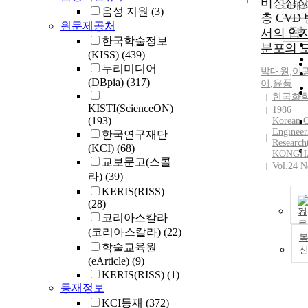
1
비정상상
10개
음성 지원
(3)
층 CVD
원문제공처
조회
서의 입
한국학술정보
분포의 
(KISS)
(439)
누리미디어
박대원
,
이
(DBpia)
(317)
이
,
윤풍
한국화
KISTI(ScienceON)
1986
(193)
Korean 
Engineer
한국연구재단
Resear
(KCI)
(68)
KONGH
교보문고(스콜
Vol.24 N
라)
(39)
KERIS(RISS)
(28)
기
코리아스칼라
(코리아스칼라)
(22)
복
학술교육원
(eArticle)
(9)
KERIS(RISS)
(1)
등재정보
KCI등재
(372)