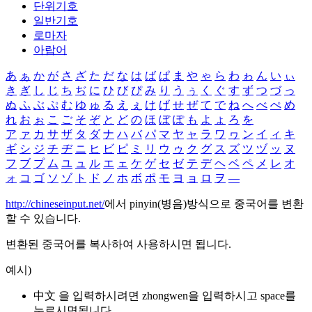
단위기호
일반기호
로마자
아랍어
あ
ぁ
か
が
さ
ざ
た
だ
な
は
ば
ぱ
ま
や
ゃ
ら
わ
ゎ
ん
い
ぃ
き
ぎ
し
じ
ち
ぢ
に
ひ
び
ぴ
み
り
う
ぅ
く
ぐ
す
ず
つ
づ
っ
ぬ
ふ
ぶ
ぷ
む
ゆ
ゅ
る
え
ぇ
け
げ
せ
ぜ
て
で
ね
へ
べ
ぺ
め
れ
お
ぉ
こ
ご
そ
ぞ
と
ど
の
ほ
ぼ
ぽ
も
よ
ょ
ろ
を
ア
ァ
カ
サ
ザ
タ
ダ
ナ
ハ
バ
パ
マ
ヤ
ャ
ラ
ワ
ヮ
ン
イ
ィ
キ
ギ
シ
ジ
チ
ヂ
ニ
ヒ
ビ
ピ
ミ
リ
ウ
ゥ
ク
グ
ス
ズ
ツ
ヅ
ッ
ヌ
フ
ブ
プ
ム
ユ
ュ
ル
エ
ェ
ケ
ゲ
セ
ゼ
テ
デ
ヘ
ベ
ペ
メ
レ
オ
ォ
コ
ゴ
ソ
ゾ
ト
ド
ノ
ホ
ボ
ポ
モ
ヨ
ョ
ロ
ヲ
―
http://chineseinput.net/
에서 pinyin(병음)방식으로 중국어를 변환
할 수 있습니다.
변환된 중국어를 복사하여 사용하시면 됩니다.
예시)
中文 을 입력하시려면
zhongwen
을 입력하시고 space를
누르시면됩니다.