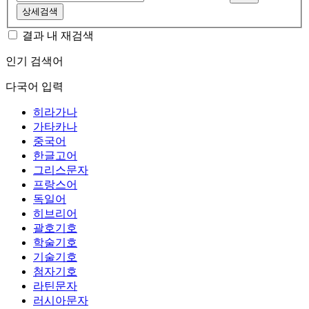
상세검색
결과 내 재검색
인기 검색어
다국어 입력
히라가나
가타카나
중국어
한글고어
그리스문자
프랑스어
독일어
히브리어
괄호기호
학술기호
기술기호
첨자기호
라틴문자
러시아문자