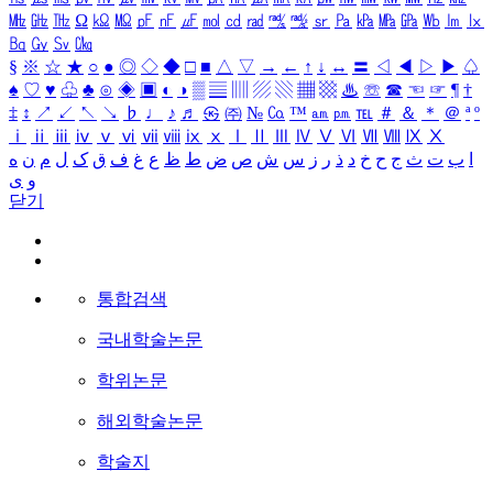
㎒
㎓
㎔
Ω
㏀
㏁
㎊
㎋
㎌
㏖
㏅
㎭
㎮
㎯
㏛
㎩
㎪
㎫
㎬
㏝
㏐
㏓
㏃
㏉
㏜
㏆
§
※
☆
★
○
●
◎
◇
◆
□
■
△
▽
→
←
↑
↓
↔
〓
◁
◀
▷
▶
♤
♠
♡
♥
♧
♣
⊙
◈
▣
◐
◑
▒
▤
▥
▨
▧
▦
▩
♨
☏
☎
☜
☞
¶
†
‡
↕
↗
↙
↖
↘
♭
♩
♪
♬
㉿
㈜
№
㏇
™
㏂
㏘
℡
＃
＆
＊
＠
ª
º
ⅰ
ⅱ
ⅲ
ⅳ
ⅴ
ⅵ
ⅶ
ⅷ
ⅸ
ⅹ
Ⅰ
Ⅱ
Ⅲ
Ⅳ
Ⅴ
Ⅵ
Ⅶ
Ⅷ
Ⅸ
Ⅹ
ا
ب
ت
ث
ج
ح
خ
د
ذ
ر
ز
س
ش
ص
ض
ط
ظ
ع
غ
ف
ق
ک
ل
م
ن
ه
و
ی
닫기
통합검색
국내학술논문
학위논문
해외학술논문
학술지