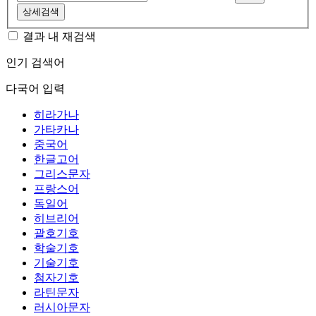
상세검색
결과 내 재검색
인기 검색어
다국어 입력
히라가나
가타카나
중국어
한글고어
그리스문자
프랑스어
독일어
히브리어
괄호기호
학술기호
기술기호
첨자기호
라틴문자
러시아문자