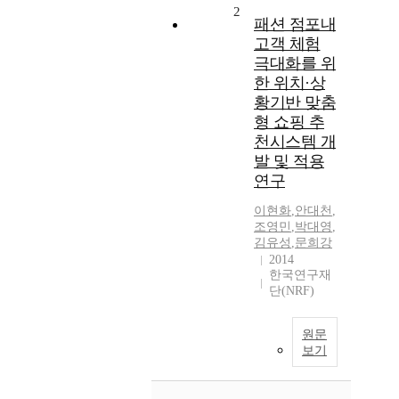
2
패션 점포내
고객 체험
극대화를 위
한 위치·상
황기반 맞춤
형 쇼핑 추
천시스템 개
발 및 적용
연구
이현화
,
안대천
,
조영민
,
박대영
,
김유성
,
문희강
2014
한국연구재
단(NRF)
원문
보기