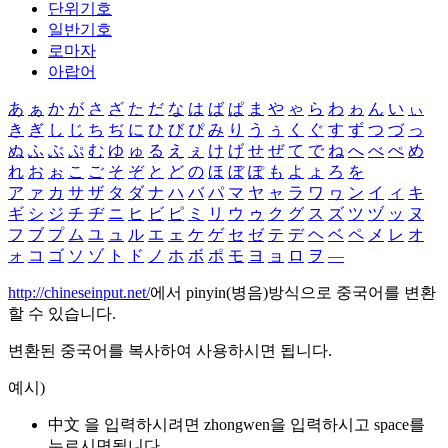
단위기호
일반기호
로마자
아랍어
あ
ぁ
か
が
さ
ざ
た
だ
な
は
ば
ぱ
ま
や
ゃ
ら
わ
ゎ
ん
い
ぃ
き
ぎ
し
じ
ち
ぢ
に
ひ
び
ぴ
み
り
う
ぅ
く
ぐ
す
ず
つ
づ
っ
ぬ
ふ
ぶ
ぷ
む
ゆ
ゅ
る
え
ぇ
け
げ
せ
ぜ
て
で
ね
へ
べ
ぺ
め
れ
お
ぉ
こ
ご
そ
ぞ
と
ど
の
ほ
ぼ
ぽ
も
よ
ょ
ろ
を
ア
ァ
カ
サ
ザ
タ
ダ
ナ
ハ
バ
パ
マ
ヤ
ャ
ラ
ワ
ヮ
ン
イ
ィ
キ
ギ
シ
ジ
チ
ヂ
ニ
ヒ
ビ
ピ
ミ
リ
ウ
ゥ
ク
グ
ス
ズ
ツ
ヅ
ッ
ヌ
フ
ブ
プ
ム
ユ
ュ
ル
エ
ェ
ケ
ゲ
セ
ゼ
テ
デ
ヘ
ベ
ペ
メ
レ
オ
ォ
コ
ゴ
ソ
ゾ
ト
ド
ノ
ホ
ボ
ポ
モ
ヨ
ョ
ロ
ヲ
―
http://chineseinput.net/
에서 pinyin(병음)방식으로 중국어를 변환
할 수 있습니다.
변환된 중국어를 복사하여 사용하시면 됩니다.
예시)
中文 을 입력하시려면
zhongwen
을 입력하시고 space를
누르시면됩니다.