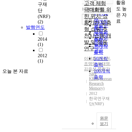
정확도
활용
고객 체험
구재
순
도 높
10개씩 출력
극대화를 위
단
내림차순
인기도
은 자
한 위치·상
(NRF)
순
조회
료
10개씩
(2)
황기반 맞춤
연도순
발행연도
출력
형 쇼핑 추
제목순
20개씩
천시스템 개
저자순
2014
출력
발 및 적용
발행기
(1)
30개씩
연구
관순
출력
2012
50개씩
이현화
,
안대천
,
(1)
조영민
,
박대영
,
출력
김유성
,
문희강
100개씩
오늘 본 자료
NRF
출력
KRM(Korean
Research
Memory)
2012
한국연구재
단(NRF)
원문
보기