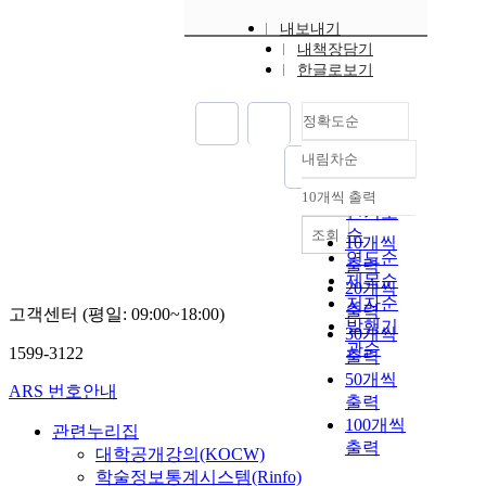
내보내기
내책장담기
한글로보기
정확도순
내림차순
정확도
순
10개씩 출력
내림차순
인기도
순
조회
10개씩
연도순
출력
제목순
20개씩
저자순
출력
고객센터 (평일: 09:00~18:00)
발행기
30개씩
관순
1599-3122
출력
50개씩
ARS 번호안내
출력
100개씩
관련누리집
출력
대학공개강의(KOCW)
학술정보통계시스템(Rinfo)