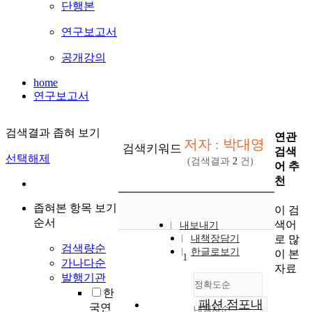
단행본
연구보고서
공개강의
home
연구보고서
검색결과 좁혀 보기
연관
저자 : 박대영
검색키워드
검색
선택해제
(검색결과
2
건)
어 추
천
좁혀본 항목 보기
이 검
순서
색어
내보내기
로 많
내책장담기
검색량순
한글로보기
이 본
1
가나다순
자료
발행기관
정확도순
한
패션 점포내
국연
내림차순