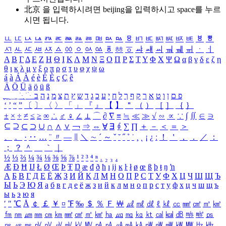
北京 을 입력하시려면
beijing
을 입력하시고 space를 누르
시면 됩니다.
ㅥ
ㅦ
ㅧ
ㅨ
ㅩ
ㅪ
ㅫ
ㅬ
ㅭ
ㅮ
ㅯ
ㅰ
ㅱ
ㅲ
ㅳ
ㅴ
ㅵ
ㅶ
ㅷ
ㅸ
ㅹ
ㅺ
ㅻ
ㅼ
ㅽ
ㅾ
ㅿ
ㆀ
ㆁ
ㆂ
ㆃ
ㆄ
ㆅ
ㆆ
ㆇ
ㆈ
ㆉ
ㆊ
ㆋ
ㆌ
ㆍ
ㆎ
Α
Β
Γ
Δ
Ε
Ζ
Η
Θ
Ι
Κ
Λ
Μ
Ν
Ξ
Ο
Π
Ρ
Σ
Τ
Υ
Φ
Χ
Ψ
Ω
α
β
γ
δ
ε
ζ
η
θ
ι
κ
λ
μ
ν
ξ
ο
π
ρ
σ
τ
υ
φ
χ
ψ
ω
á
à
Á
À
é
è
É
È
ç
Ç
ê
Ä
Ö
Ü
ä
ö
ü
ß
ְ
ֳ
ֲ
ֱ
ָ
ַ
ֵ
ֶ
ִ
ֹ
ּ
ֻ
ׂ
ׁ
ּ
ב
ה
נ
מ
צ
ת
ץ
ש
ד
ג
כ
ע
י
ח
ל
ך
ף
ק
ר
א
ט
ו
ן
ם
פ
‘
’
“
”
〔
〕
〈
〉
「
」
『
』
【
】
＂
（
）
［
］
｛
｝
±
×
÷
≠
≤
≥
∞
∴
♂
♀
∠
⊥
⌒
∂
∇
≡
≒
≪
≫
√
∽
∝
∵
∫
∬
∈
∋
⊆
⊇
⊂
⊃
∪
∩
∧
∨
￢
⇒
⇔
∀
∃
∮
∑
∏
＋
－
＜
＝
＞
、
。
·
‥
…
¨
〃
―
∥
＼
∼
´
～
ˇ
˘
˝
˚
˙
¸
˛
¡
¿
ː
！
＇
，
．
／
：
；
？
＾
＿
｀
｜
½
⅓
⅔
¼
¾
⅛
⅜
⅝
⅞
¹
²
³
⁴
ⁿ
₁
₂
₃
₄
Æ
Ð
Ħ
Ĳ
Ł
Ø
Œ
Þ
Ŧ
Ŋ
æ
đ
ð
ħ
ı
ĳ
ĸ
ŀ
ł
ø
œ
ß
þ
ŧ
ŋ
ŉ
А
Б
В
Г
Д
Е
Ё
Ж
З
И
Й
К
Л
М
Н
О
П
Р
С
Т
У
Ф
Х
Ц
Ч
Ш
Щ
Ъ
Ы
Ь
Э
Ю
Я
а
б
в
г
д
е
ё
ж
з
и
й
к
л
м
н
о
п
р
с
т
у
ф
х
ц
ч
ш
щ
ъ
ы
ь
э
ю
я
′
″
℃
Å
￠
￡
￥
¤
℉
‰
＄
％
Ｆ
￦
㎕
㎖
㎗
ℓ
㎘
㏄
㎣
㎤
㎥
㎦
㎙
㎚
㎛
㎜
㎝
㎞
㎟
㎠
㎡
㎢
㏊
㎍
㎎
㎏
㏏
㎈
㎉
㏈
㎧
㎨
㎰
㎱
㎲
㎳
㎴
㎵
㎶
㎷
㎸
㎹
㎀
㎁
㎂
㎃
㎄
㎺
㎻
㎽
㎾
㎿
㎐
㎑