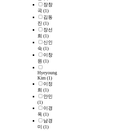
안
족
이
을
장창
m
육
내
및
용
제
곡
(1)
i
에
중
고
행
시
김동
t
대
심
객
태
하
t
진
(1)
한
의
충
의
고
e
욕
장선
독
성
변
훈
d
구
서
희
(1)
도
화
련
t
가
지
신인
간
와
하
i
매
도
숙
(1)
의
재
지
l
우
모
영
이창
정
만
l
높
형
향
원
(1)
적
대
n
게
,
관
어
부
o
나
총
계
Hyeyoung
려
분
w
타
체
Kim
(1)
를
움
의
,
났
적
이정
살
으
방
b
다
언
펴
희
(1)
로
법
u
.
어
본
안민
독
들
t
둘
학
연
(1)
자
이
I
째
습
구
이경
를
인
s
,
을
들
옥
(1)
잃
위
t
윤
위
이
지
남경
적
a
리
한
주
않
인
미
(1)
r
적
독
류