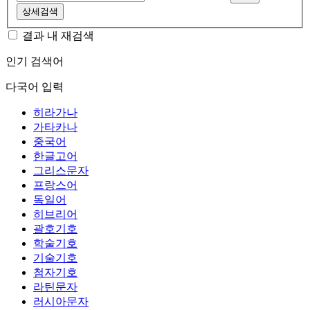
상세검색
결과 내 재검색
인기 검색어
다국어 입력
히라가나
가타카나
중국어
한글고어
그리스문자
프랑스어
독일어
히브리어
괄호기호
학술기호
기술기호
첨자기호
라틴문자
러시아문자