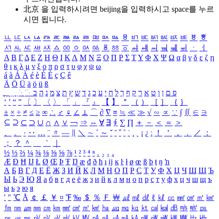
北京 을 입력하시려면
beijing
을 입력하시고 space를 누르
시면 됩니다.
ㅥ
ㅦ
ㅧ
ㅨ
ㅩ
ㅪ
ㅫ
ㅬ
ㅭ
ㅮ
ㅯ
ㅰ
ㅱ
ㅲ
ㅳ
ㅴ
ㅵ
ㅶ
ㅷ
ㅸ
ㅹ
ㅺ
ㅻ
ㅼ
ㅽ
ㅾ
ㅿ
ㆀ
ㆁ
ㆂ
ㆃ
ㆄ
ㆅ
ㆆ
ㆇ
ㆈ
ㆉ
ㆊ
ㆋ
ㆌ
ㆍ
ㆎ
Α
Β
Γ
Δ
Ε
Ζ
Η
Θ
Ι
Κ
Λ
Μ
Ν
Ξ
Ο
Π
Ρ
Σ
Τ
Υ
Φ
Χ
Ψ
Ω
α
β
γ
δ
ε
ζ
η
θ
ι
κ
λ
μ
ν
ξ
ο
π
ρ
σ
τ
υ
φ
χ
ψ
ω
á
à
Á
À
é
è
É
È
ç
Ç
ê
Ä
Ö
Ü
ä
ö
ü
ß
ְ
ֳ
ֲ
ֱ
ָ
ַ
ֵ
ֶ
ִ
ֹ
ּ
ֻ
ׂ
ׁ
ּ
ב
ה
נ
מ
צ
ת
ץ
ש
ד
ג
כ
ע
י
ח
ל
ך
ף
ק
ר
א
ט
ו
ן
ם
פ
‘
’
“
”
〔
〕
〈
〉
「
」
『
』
【
】
＂
（
）
［
］
｛
｝
±
×
÷
≠
≤
≥
∞
∴
♂
♀
∠
⊥
⌒
∂
∇
≡
≒
≪
≫
√
∽
∝
∵
∫
∬
∈
∋
⊆
⊇
⊂
⊃
∪
∩
∧
∨
￢
⇒
⇔
∀
∃
∮
∑
∏
＋
－
＜
＝
＞
、
。
·
‥
…
¨
〃
―
∥
＼
∼
´
～
ˇ
˘
˝
˚
˙
¸
˛
¡
¿
ː
！
＇
，
．
／
：
；
？
＾
＿
｀
｜
½
⅓
⅔
¼
¾
⅛
⅜
⅝
⅞
¹
²
³
⁴
ⁿ
₁
₂
₃
₄
Æ
Ð
Ħ
Ĳ
Ł
Ø
Œ
Þ
Ŧ
Ŋ
æ
đ
ð
ħ
ı
ĳ
ĸ
ŀ
ł
ø
œ
ß
þ
ŧ
ŋ
ŉ
А
Б
В
Г
Д
Е
Ё
Ж
З
И
Й
К
Л
М
Н
О
П
Р
С
Т
У
Ф
Х
Ц
Ч
Ш
Щ
Ъ
Ы
Ь
Э
Ю
Я
а
б
в
г
д
е
ё
ж
з
и
й
к
л
м
н
о
п
р
с
т
у
ф
х
ц
ч
ш
щ
ъ
ы
ь
э
ю
я
′
″
℃
Å
￠
￡
￥
¤
℉
‰
＄
％
Ｆ
￦
㎕
㎖
㎗
ℓ
㎘
㏄
㎣
㎤
㎥
㎦
㎙
㎚
㎛
㎜
㎝
㎞
㎟
㎠
㎡
㎢
㏊
㎍
㎎
㎏
㏏
㎈
㎉
㏈
㎧
㎨
㎰
㎱
㎲
㎳
㎴
㎵
㎶
㎷
㎸
㎹
㎀
㎁
㎂
㎃
㎄
㎺
㎻
㎽
㎾
㎿
㎐
㎑