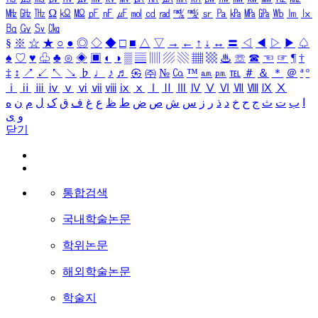
㎒
㎓
㎔
Ω
㏀
㏁
㎊
㎋
㎌
㏖
㏅
㎭
㎮
㎯
㏛
㎩
㎪
㎫
㎬
㏝
㏐
㏓
㏃
㏉
㏜
㏆
§
※
☆
★
○
●
◎
◇
◆
□
■
△
▽
→
←
↑
↓
↔
〓
◁
◀
▷
▶
♤
♠
♡
♥
♧
♣
⊙
◈
▣
◐
◑
▒
▤
▥
▨
▧
▦
▩
♨
☏
☎
☜
☞
¶
†
‡
↕
↗
↙
↖
↘
♭
♩
♪
♬
㉿
㈜
№
㏇
™
㏂
㏘
℡
＃
＆
＊
＠
ª
º
ⅰ
ⅱ
ⅲ
ⅳ
ⅴ
ⅵ
ⅶ
ⅷ
ⅸ
ⅹ
Ⅰ
Ⅱ
Ⅲ
Ⅳ
Ⅴ
Ⅵ
Ⅶ
Ⅷ
Ⅸ
Ⅹ
ا
ب
ت
ث
ج
ح
خ
د
ذ
ر
ز
س
ش
ص
ض
ط
ظ
ع
غ
ف
ق
ک
ل
م
ن
ه
و
ی
닫기
통합검색
국내학술논문
학위논문
해외학술논문
학술지