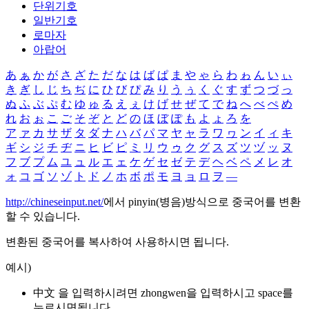
단위기호
일반기호
로마자
아랍어
あ
ぁ
か
が
さ
ざ
た
だ
な
は
ば
ぱ
ま
や
ゃ
ら
わ
ゎ
ん
い
ぃ
き
ぎ
し
じ
ち
ぢ
に
ひ
び
ぴ
み
り
う
ぅ
く
ぐ
す
ず
つ
づ
っ
ぬ
ふ
ぶ
ぷ
む
ゆ
ゅ
る
え
ぇ
け
げ
せ
ぜ
て
で
ね
へ
べ
ぺ
め
れ
お
ぉ
こ
ご
そ
ぞ
と
ど
の
ほ
ぼ
ぽ
も
よ
ょ
ろ
を
ア
ァ
カ
サ
ザ
タ
ダ
ナ
ハ
バ
パ
マ
ヤ
ャ
ラ
ワ
ヮ
ン
イ
ィ
キ
ギ
シ
ジ
チ
ヂ
ニ
ヒ
ビ
ピ
ミ
リ
ウ
ゥ
ク
グ
ス
ズ
ツ
ヅ
ッ
ヌ
フ
ブ
プ
ム
ユ
ュ
ル
エ
ェ
ケ
ゲ
セ
ゼ
テ
デ
ヘ
ベ
ペ
メ
レ
オ
ォ
コ
ゴ
ソ
ゾ
ト
ド
ノ
ホ
ボ
ポ
モ
ヨ
ョ
ロ
ヲ
―
http://chineseinput.net/
에서 pinyin(병음)방식으로 중국어를 변환
할 수 있습니다.
변환된 중국어를 복사하여 사용하시면 됩니다.
예시)
中文 을 입력하시려면
zhongwen
을 입력하시고 space를
누르시면됩니다.