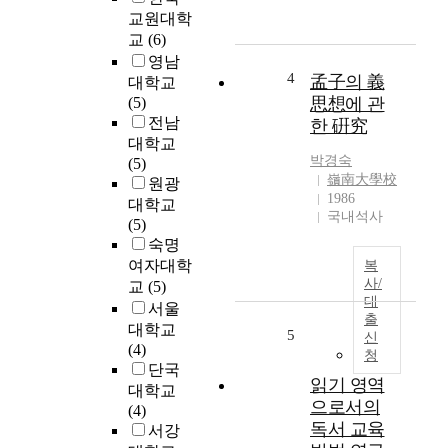
u
교원대학
l
교
(6)
a
영남
r
4
孟子의 義
대학교
r
(5)
思想에 관
i
전남
한 硏究
t
대학교
e
박경숙
(5)
C
嶺南大學校
원광
h
1986
대학교
'
국내석사
(5)
u
숙명
n
여자대학
복
a
사/
교
(5)
e
대
서울
n
출
대학교
g
5
신
(4)
j
청
단국
□
읽기 영역
대학교
n
으로서의
(4)
"
독서 교육
서강
春