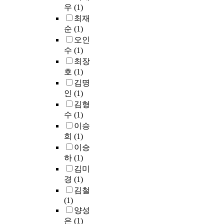
h
후
에
우
(1)
고
은
로
'
윤
서
내
최재
인
그
u
리
지
부
순
(1)
쇄
램
n
교
금
마
매
오인
과
a
육
까
케
체
수
(1)
세
e
에
지
팅
를
미
최장
n
대
개
과
조
나
호
(1)
g
한
발
직
금
가
김명
j
참
된
무
씩
유
인
(1)
□
석
독
만
멀
행
n
김형
희
서
족
리
하
h
망
수
(1)
모
또
하
고
a
이
형
이승
는
게
있
d
높
은
희
(1)
서
되
다
b
게
그
이승
비
었
.
e
조
특
스
하
(1)
다
부
e
사
성
회
김미
.
흥
n
되
에
복
경
(1)
이
을
t
어
따
과
러
김철
위
r
,
라
고
한
(1)
한
a
윤
교
객
정
양성
이
n
리
사
만
보
론
은
(1)
s
교