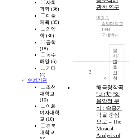
용분석에
사회
관한 연구
과학
(36)
예술
박경숙
체육
(35)
중앙대학교
의약
1994
학
(30)
국내박사
공학
(18)
복
농수
사/
해양
(6)
대
출
기타
3
신
(4)
청
수여기관
조선
해금창작곡
대학교
"비(悲)"의
(10)
음악적 분
이화
석 : 즉흥가
여자대학
락을 중심
교
(10)
으로 = The
경북
Musical
대학교
Analysis of
(9)