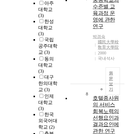
중등학교의
아주
o
인
교
수준별 교
f
대학교
복
육
육과정 운
'
(3)
지
의
영에 관한
A
한성
실
방
연구
n
대학교
천
법
o
(3)
현
을
박경숙
r
국립
장
고
國民大學校
i
에
공주대학
찰
敎育大學院
o
서
하
교
(3)
2000
l
발
고
동의
국내석사
e
생
자
대학교
c
하
한
(3)
원
h
는
다
대구
문
i
사
.
한의대학
보
r
회
따
교
(3)
기
p
복
라
8
인제
호텔종사원
s
지
서
대학교
의 서비스
i
사
본
(3)
회복노력의
n
들
연
한국
t
선행요인과
의
구
외국어대
h
윤
에
결과요인에
학교
(2)
e
리
서
관한 연구
충북