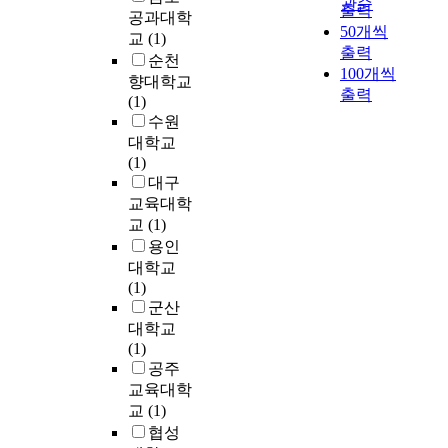
적
관순
한
출력
e
을
어
공과대학
기
인
국
c
50개씩
모
있
교
(1)
되
생
전
h
출력
색
다
고
순천
산
쟁
o
하
100개씩
.
있
향대학교
,
,
s
고
그
출력
다
(1)
대
그
□
자
리
.
수원
량
리
n
하
고
서
대학교
적
고
K
였
읽
비
(1)
인
정
i
다
기
스
대구
정
치
n
.
능
실
보
교육대학
적
g
이
력
패
의
교
(1)
후
s
를
은
에
전
진
용인
t
위
읽
대
달
성
대학교
h
하
는
한
에
과
(1)
a
여
행
회
의
경
군산
t
본
위
복
해
제
대학교
i
연
와
은
지
적
(1)
s
구
관
고
배
인
공주
p
는
련
객
되
어
교육대학
a
문
된
불
어
려
교
(1)
l
헌
인
만
가
움
m
협성
연
지
족
고
같