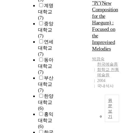
"Pi"(New
계명
Composition
대학교
for the
(7)
Haegum) :
중앙
Focused on
대학교
the
(7)
연세
Improvised
대학교
Melodies
(7)
박경숙
동아
한국예술종
대학교
합학교 전통
(7)
예술원
부산
2004
대학교
국내석사
(7)
한양
원
대학교
문
(6)
보
A
홍익
기
r
대학교
e
(6)
g
한국