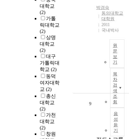
s
적
는
대학교
p
갈
박경숙
읽
(2)
r
동의대학교
등
기
가톨
대학원
i
에
영
릭대학교
2011
n
대
역
국내박사
(2)
g
한
의
상명
'
실
교
대학교
w
태
과
원
(2)
h
조
문
내
대구
i
보
사
용
서
기
가톨릭대
c
를
과
비
h
학교
(2)
통
목
스
목
a
해
동덕
표
는
차
p
장
를
여자대학
물
검
p
애
가
교
(2)
적
색
e
인
늠
총신
상
조
a
복
하
회
대학교
품
9
r
지
고
(2)
과
e
시
,
음
가천
다
d
설
성
그
른
대학교
f
듣
에
교
독
(2)
기
o
종
육
특
창원
r
사
목