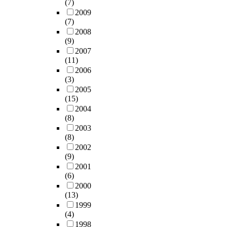
와
(7)
이
원
많
i
W
감
2009
고
으
은
o
o
상
(7)
객
로
교
u
n
(
2008
만
삼
회
s
(9)
d
a
족
는
들
m
2007
o
p
,
전
을
(11)
o
w
p
재
문
주
2006
d
s
r
구
잡
셨
(3)
i
v
e
매
지
다
2005
f
e
h
의
의
.
(15)
i
r
e
도
발
그
2004
c
.
n
및
전
(8)
리
a
1
s
구
을
2003
하
t
2
i
전
(8)
가
여
i
.
o
의
2002
져
한
o
0
n
도
(9)
왔
때
n
을
)
등
2001
다
는
w
이
을
(6)
과
.
한
o
용
포
2000
관
이
국
r
하
괄
(13)
련
렇
교
d
였
하
1999
하
게
회
s
다
는
(4)
여
점
를
o
.
독
1998
서