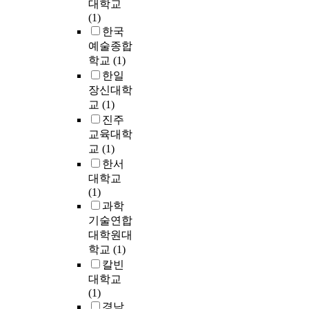
y
구
대학교
적
을
여
은
d
와
(1)
특
고
러
많
a
조
한국
성
객
가
은
y
사
과
예술종합
만
지
위
s
연
정
학교
(1)
족
의
험
o
구
의
한일
으
이
과
f
를
적
장신대학
로
미
어
a
병
특
바
교
(1)
지
려
n
행
성
꿀
진주
의
움
o
하
을
수
교육대학
홍
속
f
였
균
있
수
교
(1)
에
f
다
형
는
속
서
한서
e
.
있
성
에
일
대학교
r
조
게
공
서
구
(1)
t
사
학
적
많
어
과학
o
연
습
인
은
낸
기술연합
r
구
하
도
자
성
대학원대
y
는
게
구
극
장
학교
(1)
.
제
함
로
과
이
I
칼빈
주
으
서
정
라
n
대학교
특
로
서
보
더
c
(1)
별
써
비
를
욱
o
경남
자
길