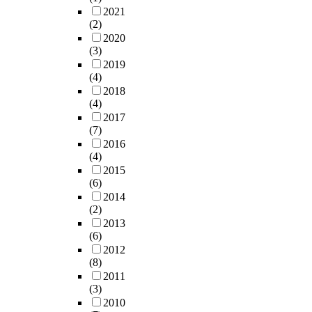
t
대
‘
심
2021
한
세
o
상
읽
(2)
사
문
계
r
으
기
2020
이
화
적
y
로
’
(3)
며
콘
인
,
실
는
2019
,
텐
부
C
시
독
(4)
선
츠
흥
h
되
해
2018
행
산
을
'
(4)
었
(
연
업
주
u
2017
으
c
구
의
셨
(7)
n
며
o
에
급
고
2016
a
,
m
서
속
세
(4)
e
자
p
도
한
계
2015
n
료
r
서
성
교
(6)
g
분
e
비
장
회
2014
j
석
h
스
은
(2)
에
□
은
e
실
영
2013
모
n
S
n
패
(6)
화
델
h
P
s
와
2012
콘
이
a
S
i
회
(8)
텐
될
s
S
o
복
2011
츠
수
v
f
n
(3)
노
를
있
a
o
)
2010
력
자
는
r
r