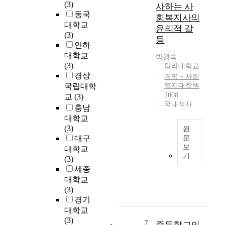
통
(3)
사하는 사
c
기
동국
회복지사의
e
본
대학교
윤리적 갈
o
교
(3)
등
n
육
인하
t
과
대학교
박경숙
h
정
(3)
탐라대학교
e
상
경상
경영‧사회
m
의
국립대학
복지대학원
a
국
2008
교
(3)
t
어
국내석사
충남
w
읽
대학교
i
기
(3)
원
t
영
대구
문
h
역
보
대학교
t
본
지
기
(3)
h
연
도
세종
e
구
에
대학교
t
에
있
(3)
i
서
어
경기
t
는
서
대학교
l
장
독
(3)
e
애
서
7