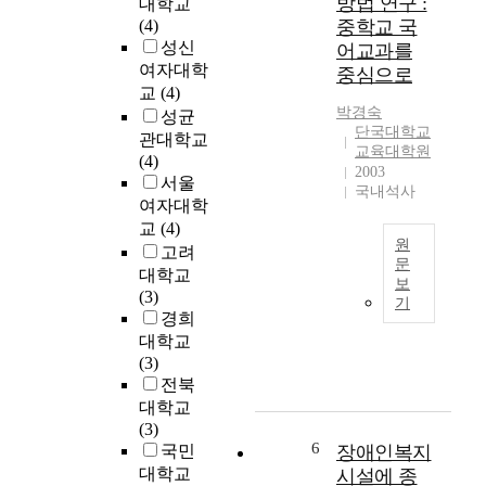
방법 연구 :
대학교
鶯
(4)
중학교 국
?
성신
어교과를
"
여자대학
c
중심으로
교
(4)
o
박경숙
n
성균
단국대학교
s
관대학교
교육대학원
i
(4)
2003
s
서울
국내석사
t
여자대학
s
교
(4)
원
o
고려
문
f
대학교
보
a
본
(3)
기
s
연
경희
i
구
대학교
n
에
(3)
g
서
전북
l
는
대학교
e
국
(3)
d
민
6
국민
장애인복지
a
공
대학교
시설에 종
n