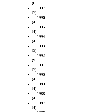
차
배
f
(6)
본
서
비
발
우
d
1997
연
(
스
전
자
(7)
a
구
r
실
된
는
1996
n
를
e
패
잡
열
(4)
c
통
a
에
지
기
1995
i
해
d
대
들
가
(4)
n
나
i
한
은
뜨
1994
g
타
n
회
어
(4)
거
m
난
g
복
려
1993
웠
o
결
)
의
(5)
운
다
v
과
로
중
1992
경
.
e
를
그
요
(9)
제
그
m
요
개
성
1991
여
러
e
약
념
(7)
을
건
나
n
하
을
1990
강
속
지
t
면
확
(4)
조
에
금
a
다
대
1989
하
서
의
n
음
규
(4)
고
도
한
d
과
정
1988
있
지
국
b
(4)
같
할
다
속
교
e
1987
다
필
.
적
회
(4)
c
.
요
그
인
는