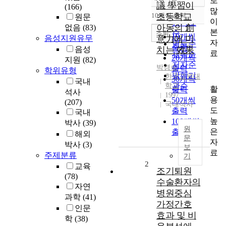
로
정확도
議 學習이
(166)
많
순
10개씩 출력
초등학교
원문
내림차순
이
인기도
아동의 創
없음
(83)
본
순
조회
10개씩
음성지원유무
意力에 미
자
연도순
출력
음성
치는 效果
료
제목순
20개씩
지원
(82)
저자순
박경숙
출력
학위유형
발행기
한국교원대
30개씩
국내
학교
관순
활
출력
석사
1997
용
50개씩
(207)
국내석사
도
출력
국내
높
100개씩
박사
(39)
원
은
출력
해외
문
자
박사
(3)
보
료
주제분류
기
2
교육
조기퇴원
(78)
수술환자의
자연
병원중심
과학
(41)
가정간호
인문
효과 및 비
학
(38)