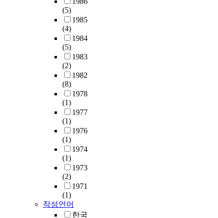
1986
a
첫
가
러
판
성
(5)
m
째
있
나
매
장
1985
e
,
다
최
량
이
(4)
g
장
.
근
을
둔
1984
e
애
독
연
확
(5)
화
n
인
서
구
보
1983
되
e
복
지
동
(2)
하
고
r
지
도
향
1982
고
있
a
시
모
을
(8)
인
다
l
설
형
살
1978
기
.
l
에
은
(1)
펴
있
1
y
서
효
1977
보
는
9
k
사
과
(1)
면
매
9
n
회
적
1976
,
체
0
o
복
인
(1)
고
로
년
w
지
독
1974
객
자
대
n
(1)
사
서
만
리
이
a
1973
가
지
족
잡
후
(2)
s
윤
도
을
아
한
1971
a
리
를
위
왔
국
(1)
n
교
위
해
으
교
작성언어
e
육
한
내
나
회
한국
x
을
안