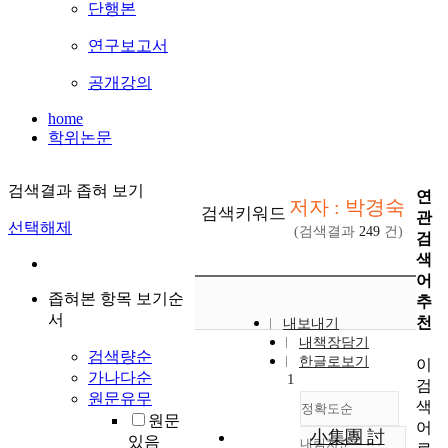
단행본
연구보고서
공개강의
home
학위논문
검색결과 좁혀 보기
연
저자 : 박경숙
검색키워드
관
선택해제
(검색결과
249
건)
검
색
어
좁혀본 항목 보기순
추
서
천
내보내기
내책장담기
검색량순
한글로보기
이
가나다순
1
검
원문유무
색
정확도순
원문
어
小集團 討
있음
내림차순