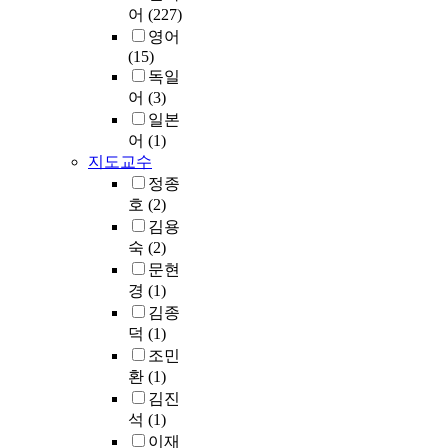
부
오
의
어
(227)
c
받
내
고
늘
부
e
영어
은
자
객
날
흥
l
(15)
경
의
인
다
이
l
독일
험
역
종
양
멈
e
이
어
(3)
할
사
한
추
n
있
을
일본
원
매
고
t
는
한
어
(1)
의
체
성
o
경
다
지도교수
직
와
장
f
우
.
무
정종
멀
이
f
가
독
만
호
(2)
티
둔
e
8
서
족
김용
미
화
r
2
지
이
디
숙
(2)
되
t
%
도
선
어
면
문현
o
로
방
행
에
서
경
(1)
r
조
법
되
더
갖
김종
y
사
에
어
익
가
덕
(1)
.
되
관
야
숙
지
T
조민
었
한
함
해
교
h
환
(1)
으
연
을
진
회
i
며
구
김진
인
독
성
s
,
분
석
(1)
식
자
장
C
향
야
이재
하
들
프