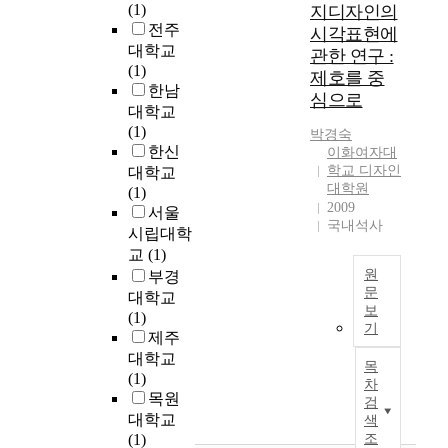
2
지
(1)
과
지디자인의
으
0
8
실
전주
그
시각표현에
며
여
y
천
에
대학교
관한 연구 :
,
년
e
현
따
(1)
이
제호를 중
의
a
장
른
한남
러
심으로
짧
r
에
평
대학교
한
은
s
서
가
(1)
실
박경숙
선
(
의
방
한신
이화여자대
패
교
1
전
법
학교 디자인
대학교
의
역
8
문
대학원
을
(1)
불
사
2
2009
적
살
서울
가
에
국내석사
8
실
펴
시립대학
피
도
)
천
보
교
(1)
성
불
-
기
고
으
원
부경
구
t
준
자
문
로
대학교
하
h
을
한
보
인
(1)
현
고
e
마
기
다
해
제주
대
세
l
련
.
서
대학교
의
계
a
목
하
‘
비
(1)
대
교
차
t
는
읽
스
목원
중
회
검
t
기
기
업
사
대학교
가
색
e
초
’
은
회
(1)
조
부
r
자