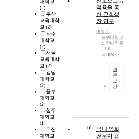
전도소그룹
한
대학교
t
하
적
적용을 통
특
(2)
h
는
달
성
부산
한 교회성
e
사
성
을
교육대학
장 연구
f
회
에
가
교
(2)
i
복
적
지
박경숙
광주
r
지
합
목원대학교
고
대학교
s
사
한
신학대학원
있
(2)
t
의
지
2010
기
서울
t
국내석사
윤
도
때
교육대학
i
리
방
문
교
(2)
m
의
법
에
원
강남
e
식
으
서
문
대학교
i
을
로
보
비
한
(2)
n
강
서
기
스
국
중부
t
화
의
실
교
h
대학교
하
독
패
회
e
(2)
고
서
의
의
S
청주
,
교
가
성
u
대학교
장
육
능
장
n
(1)
애
의
성
은
10
국내 영화
j
고신
인
방
이
1
o
전문지 표
복
대학교
법
높
3