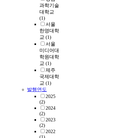
스
필
반
m
치
과학기술
러
업
연
갑
p
도
질
대학교
에
적
고
a
소
수
(1)
종
으
감
r
재
있
서울
사
로
사
i
장
다
한영대학
하
받
한
s
애
.
교
(1)
는
아
일
o
인
국
서울
관
들
이
n
복
어
리
미디어대
이
다
w
지
교
자
학원대학
고
.
i
시
과
나
교
(1)
있
하
t
설
교
연
다
제주
나
h
의
육
구
.
국제대학
님
o
사
과
자
1
은
교
(1)
t
뢰
정
들
9
한
발행연도
h
복
의
에
9
국
2025
e
지
영
게
0
교
(2)
r
사
역
매
년
회
2024
o
2
명
우
대
(2)
를
f
0
으
중
이
2023
복
f
7
로
요
(2)
후
주
e
명
서
한
2022
다
셔
r
을
의
관
(1)
양
서